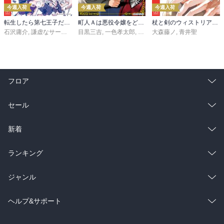
今週入荷
今週入荷
今週入荷
転生したら第七王子だったので、気ままに魔術を極めます（２４）
町人Ａは悪役令嬢をどうしても救いたい ～どぶと空と氷の姫君～１０【電子書店共通特典イラスト付】
杖と剣のウィストリア（１６）
石沢庸介
,
謙虚なサークル
,
メル。
目黒三吉
,
一色孝太郎
,
Parum
大森藤ノ
,
青井聖
フロア
総合
コミック
セール
ラノベ
小説
総合
コミック
新着
雑誌・グラビア
ビジネス・実用
ラノベ
小説
総合
コミック
ランキング
BL・TL
雑誌・グラビア
ビジネス・実用
ラノベ
小説
総合
コミック
ジャンル
BL・TL
雑誌・グラビア
ビジネス・実用
ラノベ
小説
コミック
男性コミック
ヘルプ&サポート
BL・TL
雑誌・グラビア
ビジネス・実用
女性コミック
コミック誌