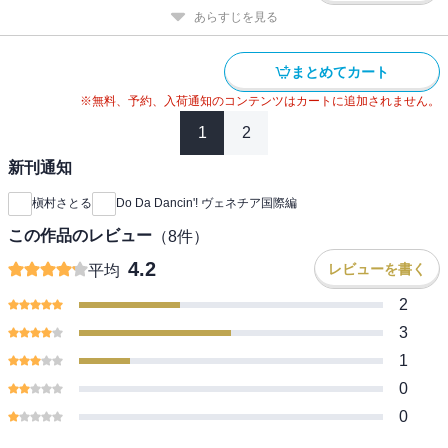
あらすじを見る
まとめてカート
※無料、予約、入荷通知のコンテンツはカートに追加されません。
1
2
新刊通知
槇村さとる
Do Da Dancin'! ヴェネチア国際編
この作品のレビュー
（
8
件）
4.2
レビューを書く
平均
2
3
1
0
0