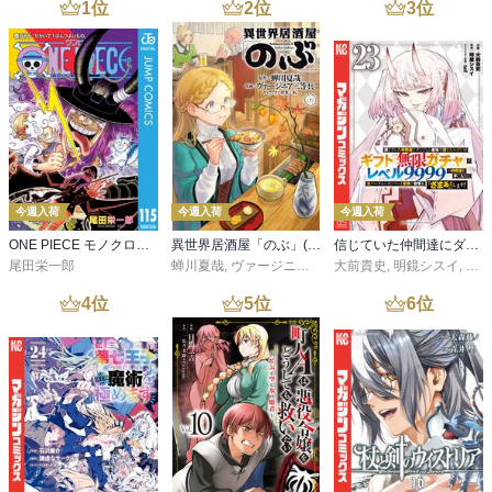
1
位
2
位
3
位
朝は、二日酔いでフラフラ。

なんとか旦那を送り出し、しばらく寝ておりました。それでもなん
とか起き出して、2時間ほどピアノの練習。(￣▽￣;) 休む訳には行か
ないのだ。

やっぱり飲み放題の日本酒は、身体に合わないなぁ。飲みすぎたぁ
(；；)

ふぐのコースは最高でした！

全ての料理を堪能できたので、顎関節症もなんとか完治に近づいて
いる気がします。

今週入荷
今週入荷
今週入荷
(*ˊᵕˋ*)

ONE PIECE モノクロ版 115
異世界居酒屋「のぶ」(22)
信じていた仲間達にダンジョン奥地で殺されかけたがギフト『無限ガチャ』でレベル９９９９の仲間達を手に入れて元パーティーメンバーと世界に復讐＆『ざまぁ！』します！（２３）
尾田栄一郎
蝉川夏哉
,
ヴァージニア二等兵
大前貴史
,
転
,
明鏡シスイ
,
ｔｅ
4
位
5
位
6
位