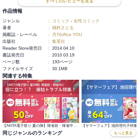
すべてのレビューを見る
ではここで、フグのコースの説明です。

作品情報
付き出し・先附（皮刺し）：ふぐの皮の湯引き。ポン酢でさっぱり
ジャンル
:
コミック
-
女性コミック
と食べる。

著者
:
槇村さとる
てっさ（ふぐ刺し）：薄造りにされたふぐ。

掲載誌・レーベル
:
月刊office YOU
ふぐ唐揚げ：ふぐの旨味が凝縮された骨付き唐揚げ。

出版社
:
集英社
てっちり（ふぐ鍋）：骨付きの身（アラ）と野菜を昆布出汁で煮る
Reader Store発売日
:
2014.04.10
鍋。

書誌発売日
:
2010.03.19
雑炊：ふぐの旨味が溶け出した出汁で楽しむ締め。

ページ数
:
193ページ
ヒレ酒：香ばしく焼いたヒレを入れた日本酒。

ファイルサイズ
:
30.1MB
関連する特集
飲み放題のコースだったので、まずはビールから。すぐにひれ酒を3
杯。レモンハイ。

最後に天然フグのひれ酒まで堪能して、気分よく帰ったのですが、
帰りの電車が地獄。

座れたのですが、気持ち悪くていつ降りようかとずっと考え込んで
いました。苦笑

(;´Д`)

なんとか吐かずに自宅まで戻ったのですが、階段で倒れ、ベッドで
【AKITA電子祭り 夏の陣】帰省前・帰省中に 役に立つ！？ 嫁姑トラブル特集！
【サマーフェア】池田理代子特集
少し眠り、(*＝＝).。

同じジャンルのランキング
もっと見る
気づいたらちゃんとお風呂に入っておりました。
