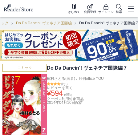
はじめて
会員登録
サインイン
検索
ミック
Do Da Dancin'! ヴェネチア国際編
Do Da Dancin'! ヴェネチア国際編 7
Do Da Dancin'! ヴェネチア国際編 7
コミック
槇村さとる(著者)
/
月刊office YOU
(
8
)
レビューを書く
¥
594
(税込)
クーポン利用対象商品
2014年04月10日
配信