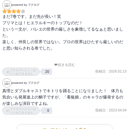
powered by ブクログ
まだ7巻です。まだ先が長い！笑

プリマとは！ヒエラルキーのトップなのだ！

という一文が、バレエの世界の厳しさを象徴してるなぁと思いまし
た。

楽しく、仲良しの世界ではない。プロの世界はひたすら厳しいのだ
と思い知らされる巻でした。

‥‥‥個人的トピック

続きを読む
先日は、一年に一度の兄弟会があり、フグのコースを堪能しまし
ブクログレビューは
投稿日
:
2026.02.15
20
た。

いいねできません
フグ久しぶりでした。2年ぶりかなぁ。大好き♪

powered by ブクログ
私お勧めの店で予約を入れてもらいました。

真理とダブルキャストでキトリを踊ることになりました！　体力も
担当は長男、5歳下　（亡父の会社を継ぎ定年退職したばかり　）最
気合いも発展途上の鯛子ですが、「看板娘」のキャラが爆発するの
後にやってきたのは次男　12歳下　(某日本の航空会社で機長をして
が楽しみな演目ですよね。
います。奥さんもエアラインのパイロット国家資格を先日取りまし
ブクログレビューは
投稿日
:
2023.04.04
0
た。弟とは歳が離れてるのでかなりまだ若い）

いいねできません
女1人男2人の兄弟です。よろしくお願いします。って紹介してどう
する！笑
