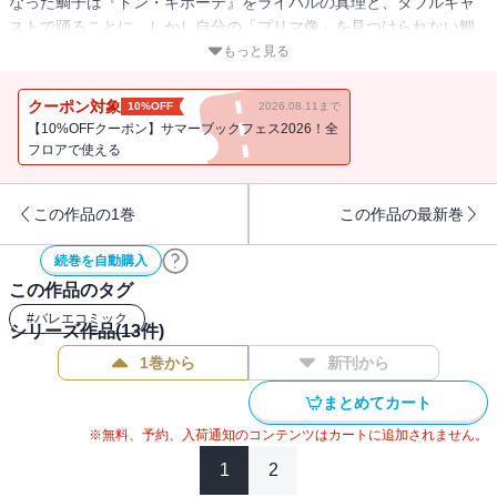
なった鯛子は『ドン・キホーテ』をライバルの真理と、ダブルキャ
ストで踊ることに。しかし自分の「プリマ像」を見つけられない鯛
子は団の中で、ひとり浮いた存在になってしまい…!?
もっと見る
クーポン対象
10%OFF
2026.08.11まで
【10%OFFクーポン】サマーブックフェス2026！全
フロアで使える
この作品の1巻
この作品の最新巻
続巻を自動購入
この作品のタグ
#
バレエコミック
シリーズ作品(
13
件)
1巻から
新刊から
まとめてカート
※無料、予約、入荷通知のコンテンツはカートに追加されません。
1
2