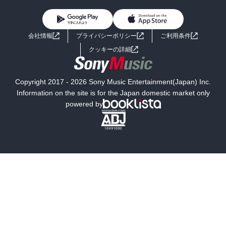
初めての方へ
ヘルプ
BL・TL
ライトノベル
男子向けラノベ
よくあるご質問
お問い合わせ
会社情報
プライバシーポリシー
ご利用条件
女子向けラノベ
小説
利用規約
クッキーの詳細
国内小説
海外小説
Copyright 2017 - 2026 Sony Music Entertainment(Japan) Inc.
ミステリー
SF
Information on the site is for the Japan domestic market only
powered by
歴史・時代小説
文学
雑誌
グラビア写真集
ボーイズラブ
ティーンズラブ
人文・思想・歴史
社会・政治・法律
ビジネス・経済
サイエンス・テクノロジー