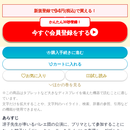
94
新規登録で
円(税込)で買える！
かんたん30秒登録！
今すぐ会員登録をする
購入手続きに進む
カートに入れる
お気に入り
試し読み
ほかの巻を見る
※この商品はタブレットなど大きなディスプレイを備えた機器で読むことに適し
ています。
文字だけを拡大することや、文字列のハイライト、検索、辞書の参照、引用など
の機能が使用できません。
あらすじ
冴子先生が率いるバレエ団の公演に、プリマとして参加することに