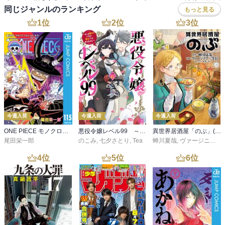
同じジャンルのランキング
もっと見る
1
位
2
位
3
位
今週入荷
今週入荷
今週入荷
ONE PIECE モノクロ版 115
悪役令嬢レベル99 ～私は裏ボスですが魔王ではありません～ その６
異世界居酒屋「のぶ」(22)
尾田栄一郎
のこみ
,
七夕さとり
,
Tea
蝉川夏哉
,
ヴァージニア二等兵
4
位
5
位
6
位