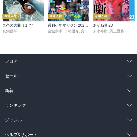
今週入荷
今週入荷
今週入荷
九条の大罪（１７）
週刊少年マガジン 2026年36・37号[2026年8月5日発売]
あかね噺 23
真鍋昌平
金城宗幸
,
ノ村優介
,
真島ヒロ
末永裕樹
,
宮島礼吏
,
馬上鷹将
,
新川直司
,
久
フロア
総合
コミック
セール
ラノベ
小説
総合
コミック
新着
雑誌・グラビア
ビジネス・実用
ラノベ
小説
総合
コミック
ランキング
BL・TL
雑誌・グラビア
ビジネス・実用
ラノベ
小説
総合
コミック
ジャンル
BL・TL
雑誌・グラビア
ビジネス・実用
ラノベ
小説
コミック
男性コミック
ヘルプ&サポート