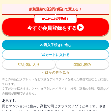
83
新規登録で
円(税込)で買える！
かんたん30秒登録！
今すぐ会員登録をする
購入手続きに進む
カートに入れる
お気に入り
試し読み
ほかの巻を見る
※この商品はタブレットなど大きなディスプレイを備えた機器で読むことに適し
ています。
文字だけを拡大することや、文字列のハイライト、検索、辞書の参照、引用など
の機能が使用できません。
あらすじ
同じマンションに住み、高校で同じクラスのノゾミとキミオ。ささ