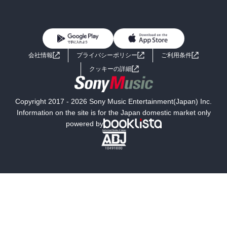
BL・TL
雑誌・グラビア
ビジネス・実用
女性コミック
コミック誌
初めての方へ
ヘルプ
BL・TL
ライトノベル
男子向けラノベ
よくあるご質問
お問い合わせ
会社情報
プライバシーポリシー
ご利用条件
女子向けラノベ
小説
利用規約
クッキーの詳細
国内小説
海外小説
Copyright 2017 - 2026 Sony Music Entertainment(Japan) Inc.
ミステリー
SF
Information on the site is for the Japan domestic market only
powered by
歴史・時代小説
文学
雑誌
グラビア写真集
ボーイズラブ
ティーンズラブ
人文・思想・歴史
社会・政治・法律