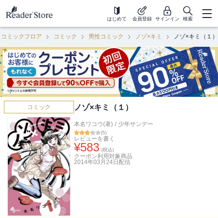
はじめて
会員登録
サインイン
検索
コミックフロア
コミック
男性コミック
ノゾ×キミ
ノゾ×キミ（１）
ノゾ×キミ（１）
コミック
本名ワコウ(著)
/
少年サンデー
(
5
)
レビューを書く
¥
583
(税込)
クーポン利用対象商品
2014年03月24日
配信