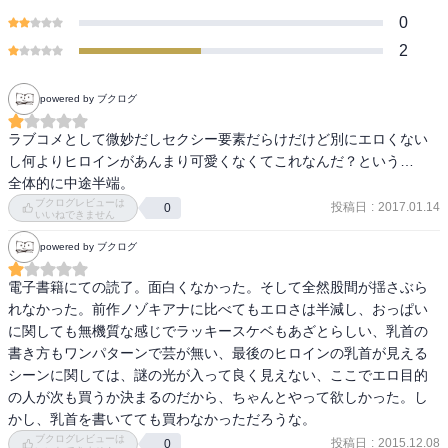
0
2
powered by ブクログ
ラブコメとして微妙だしセクシー要素だらけだけど別にエロくない
し何よりヒロインがあんまり可愛くなくてこれなんだ？という…

全体的に中途半端。
ブクログレビューは
投稿日
:
2017.01.14
0
いいねできません
powered by ブクログ
電子書籍にての読了。面白くなかった。そして全然股間が揺さぶら
れなかった。前作ノゾキアナに比べてもエロさは半減し、おっぱい
に関しても無機質な感じでラッキースケベもあざとらしい、乳首の
書き方もワンパターンで芸が無い、最後のヒロインの乳首が見える
シーンに関しては、謎の光が入って良く見えない、ここでエロ目的
の人が次も買うか決まるのだから、ちゃんとやって欲しかった。し
かし、乳首を書いてても買わなかっただろうな。
ブクログレビューは
投稿日
:
2015.12.08
0