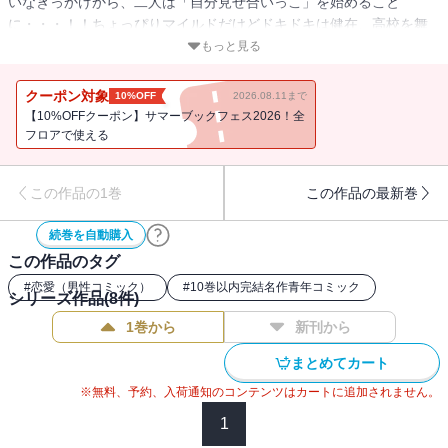
いなきっかけから、二人は「自分見せ合いっこ」を始めること
に・・・！！ちょっぴりマイルドだけどドキドキは健在、高校を舞
台に繰り広げられる、もうひとつの覗き合いライフ──ちょっと“覗き
もっと見る
見”しませんか・・・？ケータイ発の大ヒット作『ノ・ゾ・キ・ア・
ナ』スピンアウトシリーズ、ここに誕生！！
クーポン対象
10%OFF
2026.08.11まで
【10%OFFクーポン】サマーブックフェス2026！全
フロアで使える
この作品の1巻
この作品の最新巻
続巻を自動購入
この作品のタグ
#
恋愛（男性コミック）
#
10巻以内完結名作青年コミック
シリーズ作品(
8
件)
1巻から
新刊から
まとめてカート
※無料、予約、入荷通知のコンテンツはカートに追加されません。
1