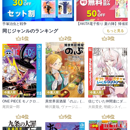
手塚治虫と戦争
同じジャンルのランキング
もっと見る
1
位
2
位
3
位
今週入荷
今週入荷
今週入荷
ONE PIECE モノクロ版 115
異世界居酒屋「のぶ」(22)
信じていた仲間達にダンジョン奥地で殺されかけたがギフト『無限ガチャ』でレベル９９９９の仲間達を手に入れて元パーティーメンバーと世界に復讐＆『ざまぁ！』します！（２３）
尾田栄一郎
蝉川夏哉
,
ヴァージニア二等兵
大前貴史
,
転
,
明鏡シスイ
,
ｔｅ
4
位
5
位
6
位