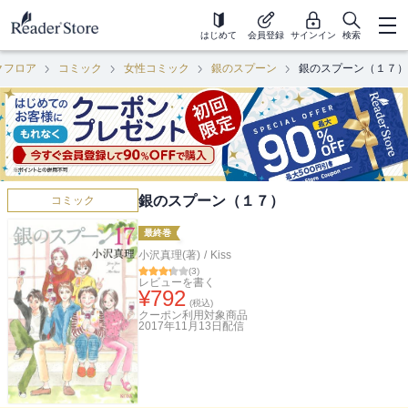
はじめて
会員登録
サインイン
検索
クフロア
コミック
女性コミック
銀のスプーン
銀のスプーン（１７）
銀のスプーン（１７）
コミック
最終巻
小沢真理(著)
/
Kiss
(
3
)
レビューを書く
¥
792
(税込)
クーポン利用対象商品
2017年11月13日
配信