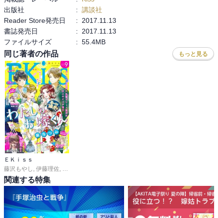
出版社
:
講談社
Reader Store発売日
:
2017.11.13
書誌発売日
:
2017.11.13
ファイルサイズ
:
55.4MB
同じ著者の作品
もっと見る
ＥＫｉｓｓ
藤沢もやし
,
伊藤理佐
,
柴なつみ
,
二ノ宮知子
,
藤あさひ
,
井上霞
,
ばったん
,
有賀リエ
関連する特集