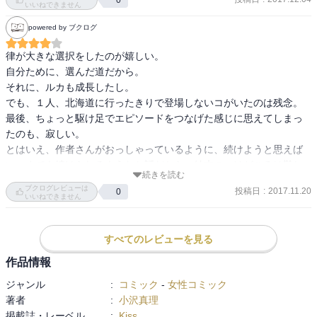
いいねできません
えっと、2人のお父さんは？

powered by ブクログ
いいのか？このエンディングで、って感じ。

るかもなんかなぁ、のままだったし。。。。

律が大きな選択をしたのが嬉しい。

スピンオフ、もしくは続編希望の作品になっちゃいました。
自分ために、選んだ道だから。

それに、ルカも成長したし。

でも、１人、北海道に行ったきりで登場しないコがいたのは残念。

最後、ちょっと駆け足でエピソードをつなげた感じに思えてしまっ
たのも、寂しい。

とはいえ、作者さんがおっしゃっているように、続けようと思えば
いつまでも続けられるようなお話だから、結末のつけどころは難し
続きを読む
いのだと思う。
ブクログレビューは
投稿日
:
2017.11.20
0
いいねできません
すべてのレビューを見る
作品情報
ジャンル
:
コミック
-
女性コミック
著者
:
小沢真理
掲載誌・レーベル
:
Kiss