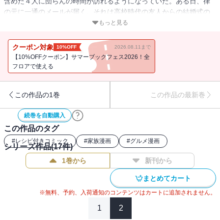
含めた４人に団らんの時間が訪れるようになっていた。ある日、律
の元に一通のメールが届く。それは高校時代の友人からの結婚式の
誘いだった。旧友との再会の機会だが、どうやら招待客の中には高
もっと見る
校の同級生で元ガールフレンド・夕子の存在もあり…。２人の道は
ふたたび、交わるのだろうか？ 「おいしい」が繋ぐ家族の物語、
クーポン対象
10%OFF
2026.08.11まで
感動の完結巻。
【10%OFFクーポン】サマーブックフェス2026！全
フロアで使える
この作品の1巻
この作品の最新巻
続巻を自動購入
この作品のタグ
#
レシピ付きコミック
#
家族漫画
#
グルメ漫画
シリーズ作品(
17
件)
1巻から
新刊から
まとめてカート
※無料、予約、入荷通知のコンテンツはカートに追加されません。
1
2