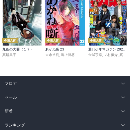
今週入荷
今週入荷
今週入荷
九条の大罪（１７）
あかね噺 23
週刊少年マガジン 2026年36・37号[2026年8月5日発売]
真鍋昌平
末永裕樹
,
馬上鷹将
金城宗幸
,
ノ村優介
,
真島ヒロ
フロア
総合
コミック
セール
ラノベ
小説
総合
コミック
新着
雑誌・グラビア
ビジネス・実用
ラノベ
小説
総合
コミック
ランキング