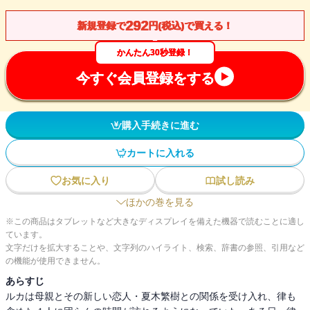
292
新規登録で
円(税込)で買える！
かんたん30秒登録！
今すぐ会員登録をする
購入手続きに進む
カートに入れる
お気に入り
試し読み
ほかの巻を見る
※この商品はタブレットなど大きなディスプレイを備えた機器で読むことに適し
ています。
文字だけを拡大することや、文字列のハイライト、検索、辞書の参照、引用など
の機能が使用できません。
あらすじ
ルカは母親とその新しい恋人・夏木繁樹との関係を受け入れ、律も