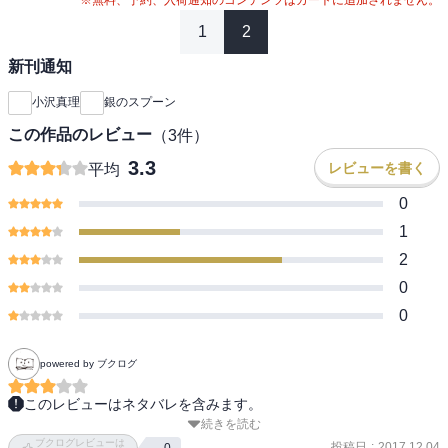
1
2
新刊通知
小沢真理
銀のスプーン
この作品のレビュー
（
3
件）
3.3
レビューを書く
平均
0
1
2
0
0
powered by ブクログ
このレビューはネタバレを含みます。
続きを読む
購入済み　読了

ブクログレビューは
投稿日
:
2017.12.04
0