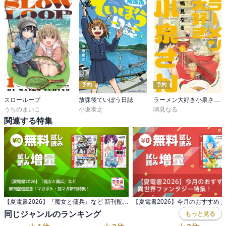
予約
予約
スローループ
放課後ていぼう日誌
ラーメン大好き小泉さん【秋田書店版】
うちのまいこ
小坂泰之
鳴見なる
関連する特集
【夏電書2026】『魔女と傭兵』など 新刊配信記念！マガポケ・別マガ新刊特集！
同じジャンルのランキング
もっと見る