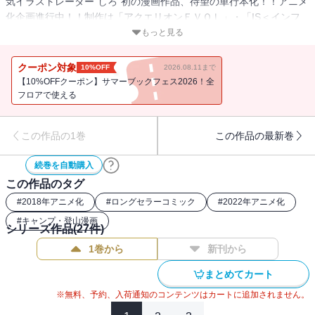
気イラストレーター“しろ”初の漫画作品、待望の単行本化！！アニメ
化企画進行中！！制作は「アクエリオンＥＶＯＬ」・「IS＜インフ
ィニット・ストラトス＞」のエイトビット！
もっと見る
クーポン対象
10%OFF
2026.08.11まで
【10%OFFクーポン】サマーブックフェス2026！全
フロアで使える
この作品の1巻
この作品の最新巻
続巻を自動購入
この作品のタグ
#
2018年アニメ化
#
ロングセラーコミック
#
2022年アニメ化
#
キャンプ・登山漫画
シリーズ作品(
27
件)
1巻から
新刊から
まとめてカート
※無料、予約、入荷通知のコンテンツはカートに追加されません。