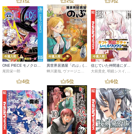
1
位
2
位
3
位
今週入荷
今週入荷
今週入荷
ONE PIECE モノクロ版 115
異世界居酒屋「のぶ」(22)
信じていた仲間達にダンジョン奥地で殺されかけたがギフト『無限ガチャ』でレベル９９９９の仲間達を手に入れて元パーティーメンバーと世界に復讐＆『ざまぁ！』します！（２３）
尾田栄一郎
蝉川夏哉
,
ヴァージニア二等兵
大前貴史
,
転
,
明鏡シスイ
,
ｔｅ
4
位
5
位
6
位