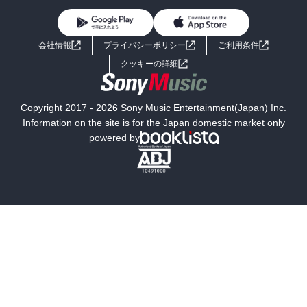
BL・TL
ライトノベル
男子向けラノベ
よくあるご質問
お問い合わせ
会社情報
プライバシーポリシー
ご利用条件
女子向けラノベ
小説
利用規約
クッキーの詳細
国内小説
海外小説
Copyright 2017 - 2026 Sony Music Entertainment(Japan) Inc.
ミステリー
SF
Information on the site is for the Japan domestic market only
powered by
歴史・時代小説
文学
雑誌
グラビア写真集
ボーイズラブ
ティーンズラブ
人文・思想・歴史
社会・政治・法律
ビジネス・経済
サイエンス・テクノロジー