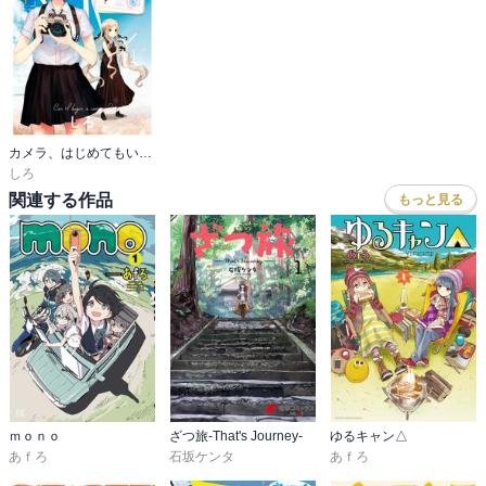
カメラ、はじめてもいいですか？
しろ
関連する作品
もっと見る
ｍｏｎｏ
ざつ旅-That's Journey-
ゆるキャン△
あｆろ
石坂ケンタ
あｆろ