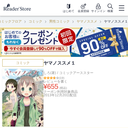
はじめて
会員登録
サインイン
検索
コミックフロア
コミック
男性コミック
ヤマノススメ
ヤマノススメ１
ヤマノススメ１
コミック
しろ(著)
/
コミックアーススター
(
19
)
レビューを書く
¥
655
(税込)
クーポン利用対象商品
2013年12月20日
配信