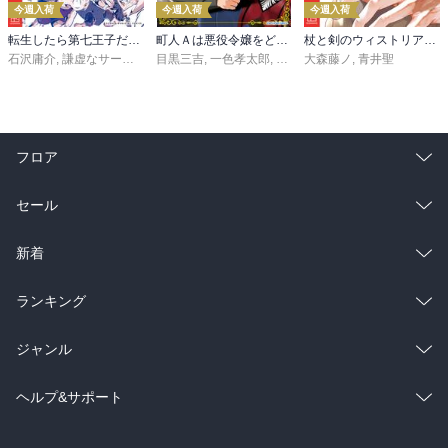
今週入荷
今週入荷
今週入荷
転生したら第七王子だったので、気ままに魔術を極めます（２４）
町人Ａは悪役令嬢をどうしても救いたい ～どぶと空と氷の姫君～１０【電子書店共通特典イラスト付】
杖と剣のウィストリア（１６）
石沢庸介
,
謙虚なサークル
,
メル。
目黒三吉
,
一色孝太郎
,
Parum
大森藤ノ
,
青井聖
フロア
総合
コミック
セール
ラノベ
小説
総合
コミック
新着
雑誌・グラビア
ビジネス・実用
ラノベ
小説
総合
コミック
ランキング
BL・TL
雑誌・グラビア
ビジネス・実用
ラノベ
小説
総合
コミック
ジャンル
BL・TL
雑誌・グラビア
ビジネス・実用
ラノベ
小説
コミック
男性コミック
ヘルプ&サポート
BL・TL
雑誌・グラビア
ビジネス・実用
女性コミック
コミック誌
初めての方へ
ヘルプ