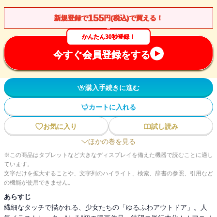
155
新規登録で
円(税込)で買える！
かんたん30秒登録！
今すぐ会員登録をする
購入手続きに進む
カートに入れる
お気に入り
試し読み
ほかの巻を見る
※この商品はタブレットなど大きなディスプレイを備えた機器で読むことに適し
ています。
文字だけを拡大することや、文字列のハイライト、検索、辞書の参照、引用など
の機能が使用できません。
あらすじ
繊細なタッチで描かれる、少女たちの「ゆるふわアウトドア」。人