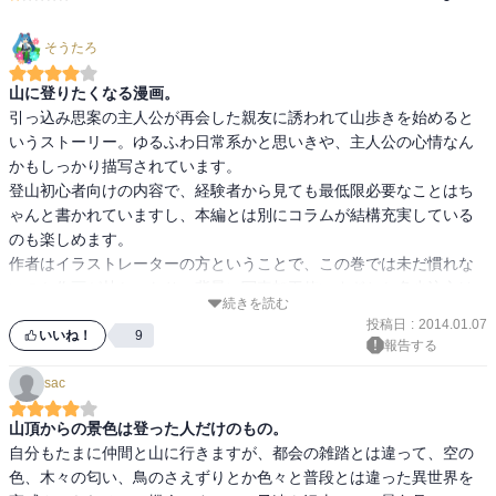
そうたろ
山に登りたくなる漫画。
引っ込み思案の主人公が再会した親友に誘われて山歩きを始めると
いうストーリー。ゆるふわ日常系かと思いきや、主人公の心情なん
かもしっかり描写されています。

登山初心者向けの内容で、経験者から見ても最低限必要なことはち
ゃんと書かれていますし、本編とは別にコラムが結構充実している
のも楽しめます。

作者はイラストレーターの方ということで、この巻では未だ慣れな
いのか作画が甘かったり、背景に写真加工使いすぎとか多少注文は
続きを読む
ありますが、巻を重ねるにつれて洗練されていきますのでご安心
投稿日
:
2014.01.07
を。
いいね！
9
報告する
sac
山頂からの景色は登った人だけのもの。
自分もたまに仲間と山に行きますが、都会の雑踏とは違って、空の
色、木々の匂い、鳥のさえずりとか色々と普段とは違った異世界を