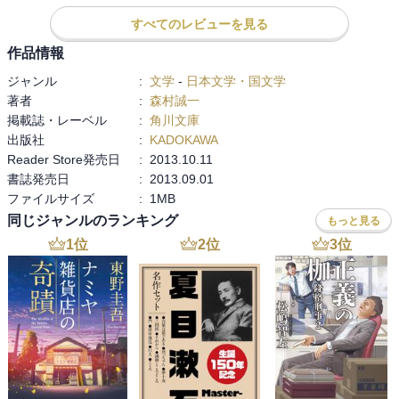
すべてのレビューを見る
作品情報
ジャンル
:
文学
-
日本文学・国文学
著者
:
森村誠一
掲載誌・レーベル
:
角川文庫
出版社
:
KADOKAWA
Reader Store発売日
:
2013.10.11
書誌発売日
:
2013.09.01
ファイルサイズ
:
1MB
同じジャンルのランキング
もっと見る
1
位
2
位
3
位