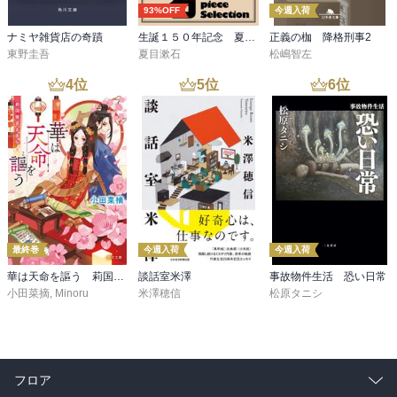
93%OFF
今週入荷
ナミヤ雑貨店の奇蹟
生誕１５０年記念 夏目漱石 名作セット
正義の枷 降格刑事2
東野圭吾
夏目漱石
松嶋智左
4
位
5
位
6
位
最終巻
今週入荷
今週入荷
華は天命を謳う 莉国後宮女医伝 五
談話室米澤
事故物件生活 恐い日常
小田菜摘
,
Minoru
米澤穂信
松原タニシ
フロア