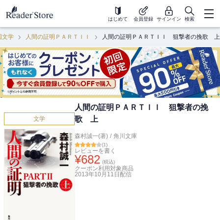
はじめて
会員登録
サインイン
検索
国文学
人間の証明ＰＡＲＴＩＩ
人間の証明ＰＡＲＴＩＩ 狙撃者の挽歌 上
人間の証明ＰＡＲＴＩＩ 狙撃者の挽
歌 上
文学
森村誠一(著)
/
角川文庫
(
1
)
レビューを書く
¥
682
(税込)
クーポン利用対象商品
2013年10月11日
配信