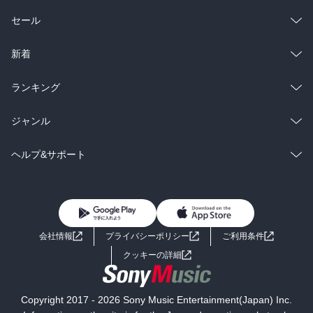
総合
コミック
セール
ラノベ
小説
総合
コミック
新着
雑誌・グラビア
ビジネス・実用
ラノベ
小説
総合
コミック
ランキング
BL・TL
雑誌・グラビア
ビジネス・実用
ラノベ
小説
総合
コミック
ジャンル
BL・TL
雑誌・グラビア
ビジネス・実用
ラノベ
小説
コミック
男性コミック
ヘルプ&サポート
BL・TL
雑誌・グラビア
ビジネス・実用
女性コミック
コミック誌
初めての方へ
ヘルプ
BL・TL
ライトノベル
男子向けラノベ
よくあるご質問
お問い合わせ
会社情報
プライバシーポリシー
ご利用条件
女子向けラノベ
小説
利用規約
クッキーの詳細
国内小説
海外小説
Copyright 2017 - 2026 Sony Music Entertainment(Japan) Inc.