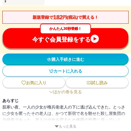
182
新規登録で
円(税込)で買える！
かんたん30秒登録！
今すぐ会員登録をする
購入手続きに進む
カートに入れる
お気に入り
試し読み
ほかの巻を見る
あらすじ
肌寒い夜、一人の少女が権兵衛老人の下に逃げ込んできた。とっさ
に少女を匿ったその老人は、かつて新宿で名を馳せた殺し屋集団の
元組長であった。老人は少女を守るため修羅の世界に戻っていく
――。
もっと見る