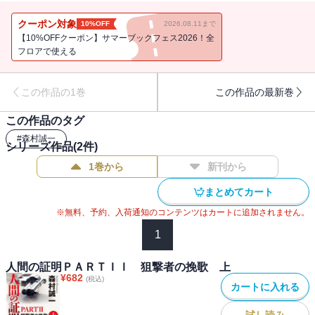
クーポン対象
10%OFF
2026.08.11まで
【10%OFFクーポン】サマーブックフェス2026！全
フロアで使える
この作品の1巻
この作品の最新巻
この作品のタグ
#
森村誠一
シリーズ作品(
2
件)
1巻から
新刊から
まとめてカート
※無料、予約、入荷通知のコンテンツはカートに追加されません。
1
人間の証明ＰＡＲＴＩＩ 狙撃者の挽歌 上
¥
682
(税込)
カートに入れる
試し読み