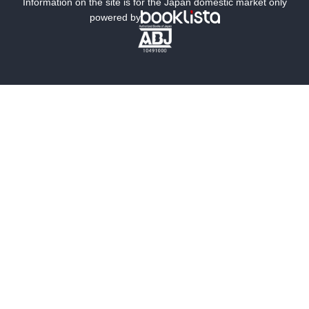
ミステリー
SF
Information on the site is for the Japan domestic market only
powered by
歴史・時代小説
文学
雑誌
グラビア写真集
ボーイズラブ
ティーンズラブ
人文・思想・歴史
社会・政治・法律
ビジネス・経済
サイエンス・テクノロジー
コンピュータ・情報
くらし・家庭
料理・酒
ファッション・美容・ダイエット
ホビー&カルチャー
スポーツ・アウトドア
地図・ガイド
エンターテイメント