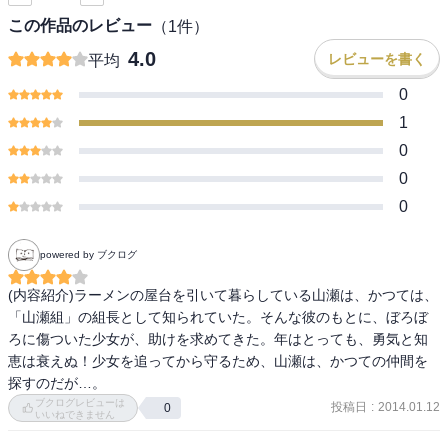
この作品のレビュー
（
1
件）
4.0
レビューを書く
平均
0
1
0
0
0
powered by ブクログ
(内容紹介)ラーメンの屋台を引いて暮らしている山瀬は、かつては、
「山瀬組」の組長として知られていた。そんな彼のもとに、ぼろぼ
ろに傷ついた少女が、助けを求めてきた。年はとっても、勇気と知
恵は衰えぬ！少女を追ってから守るため、山瀬は、かつての仲間を
探すのだが…。
ブクログレビューは
投稿日
:
2014.01.12
0
いいねできません