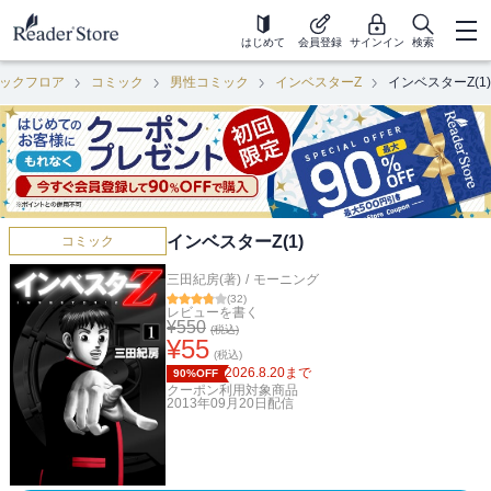
はじめて
会員登録
サインイン
検索
ックフロア
コミック
男性コミック
インベスターZ
インベスターZ(1)
インベスターZ(1)
コミック
三田紀房(著)
/
モーニング
(
32
)
レビューを書く
¥
550
(税込)
¥
55
(税込)
2026.8.20
まで
90%OFF
クーポン利用対象商品
2013年09月20日
配信