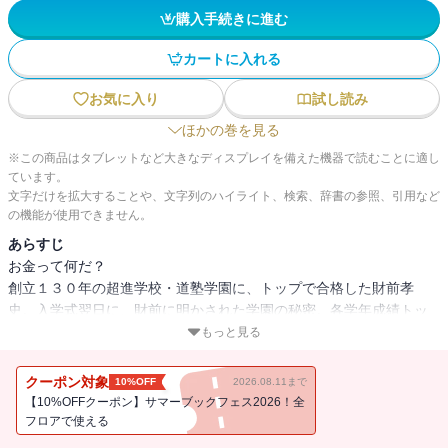
購入手続きに進む
カートに入れる
お気に入り
試し読み
ほかの巻を見る
※この商品はタブレットなど大きなディスプレイを備えた機器で読むことに適し
ています。
文字だけを拡大することや、文字列のハイライト、検索、辞書の参照、引用など
の機能が使用できません。
あらすじ
お金って何だ？
創立１３０年の超進学校・道塾学園に、トップで合格した財前孝
史。入学式翌日に、財前に明かされた学園の秘密。各学年成績トッ
プ６人のみが参加する「投資部」が存在するのだ。彼らの使命は３
もっと見る
０００億を運用し、８％以上の利回りを生み出すこと。それゆえ日
本最高水準の教育設備を誇る道塾学園は学費が無料だった！
クーポン対象
10%OFF
2026.08.11まで
「この世で一番エキサイティングなゲーム
【10%OFFクーポン】サマーブックフェス2026！全
人間の血が最も沸き返る究極の勝負……
フロアで使える
それは金、投資だよ。」