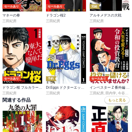
セールあり
セールあり
完結
マネーの拳
ドラゴン桜2
アルキメデスの大戦
三田紀房
三田紀房
三田紀房
セールあり
予約
セールあり
ドラゴン桜 フルカラー 版
Dr.Eggs ドクターエッグス
インベスター Z 番外編 『人生を変える！令和の投資教育』
三田紀房
三田紀房
三田紀房
,
田内学
,
今谷鉄柱
関連する作品
もっと見る