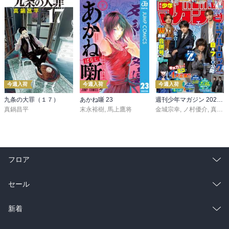
今週入荷
今週入荷
今週入荷
九条の大罪（１７）
あかね噺 23
週刊少年マガジン 2026年36・37号[2026年8月5日発売]
真鍋昌平
末永裕樹
,
馬上鷹将
金城宗幸
,
ノ村優介
,
真島ヒロ
フロア
総合
コミック
セール
ラノベ
小説
総合
コミック
新着