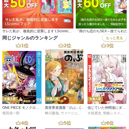
サレた私が、徹底的に逆襲します LScomicフェア
同じジャンルのランキング
もっと見る
1
位
2
位
3
位
今週入荷
今週入荷
今週入荷
ONE PIECE モノクロ版 115
異世界居酒屋「のぶ」(22)
信じていた仲間達にダンジョン奥地で殺されかけたがギフト『無限ガチャ』でレベル９９９９の仲間達を手に入れて元パーティーメンバーと世界に復讐＆『ざまぁ！』します！（２３）
尾田栄一郎
蝉川夏哉
,
ヴァージニア二等兵
大前貴史
,
転
,
明鏡シスイ
,
ｔｅ
4
位
5
位
6
位