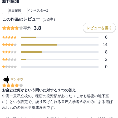
新刊通知
三田紀房
インベスターZ
この作品のレビュー
（
32
件）
3.8
レビューを書く
平均
6
14
8
2
0
マンボウ
お金とは何かという問いに対する１つの答え
中高一貫私立校の、秘密の投資部があった（しかも秘密の地下室
に）という設定で、繰り広げられる首席入学者６名のみによる選ば
れしものの帝王学養成漫画です。
