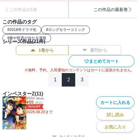
この作品の1巻
この作品の最新巻
この作品のタグ
#
2018年ドラマ化
#
ロングセラーコミック
#
株や投資が分かる漫画
シリーズ作品(
21
件)
1巻から
新刊から
まとめてカート
※無料、予約、入荷通知のコンテンツはカートに追加されません。
1
2
3
インベスターZ(11)
¥
550
(税込)
¥
55
カートに入れる
(税込)
90%OFF
2026.08.20
まで
試し読み
お気に入り
あらすじを見る