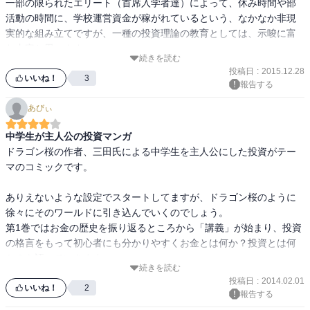
一部の限られたエリート（首席入学者達）によって、休み時間や部
活動の時間に、学校運営資金が稼がれているという、なかなか非現
実的な組み立てですが、一種の投資理論の教育としては、示唆に富
む内容と思います。

続きを読む
投稿日
:
2015.12.28
むしろ、こんなすごい結社があったら、歴代のOBがどんな社会人に
いいね！
3
報告する
なっているのかのほうに興味が湧いてしまいます。

あびぃ
万人受けする内容ではないでしょうが、少し投資をかじったことが
中学生が主人公の投資マンガ
ある方なら、自分の経験と照らし合わせて興味深く読めるのではな
ドラゴン桜の作者、三田氏による中学生を主人公にした投資がテー
いかなと思います。

マのコミックです。

今の時代、お金とは何か、投資活動とはどういうものか。という問
ありえないような設定でスタートしてますが、ドラゴン桜のように
いに対する自分なりの知見を持っておくことはとても大切なことだ
徐々にそのワールドに引き込んでいくのでしょう。

と思いますので。
第1巻ではお金の歴史を振り返るところから「講義」が始まり、投資
の格言をもって初心者にも分かりやすくお金とは何か？投資とは何
か？を語っていきます。

続きを読む
投稿日
:
2014.02.01
まだまだ導入部。さてどんな展開になるでしょうか。
いいね！
2
報告する