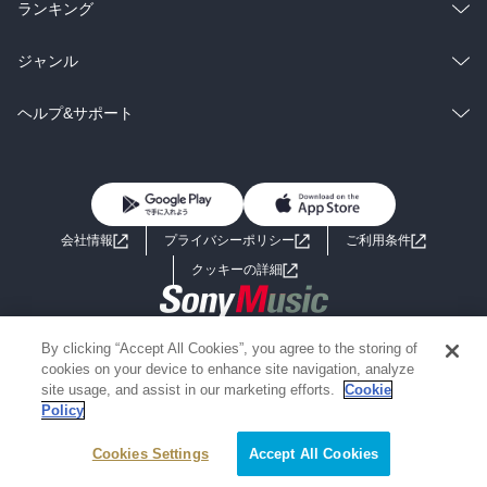
雑誌・グラビア
ビジネス・実用
ラノベ
小説
総合
コミック
ランキング
BL・TL
雑誌・グラビア
ビジネス・実用
ラノベ
小説
総合
コミック
ジャンル
BL・TL
雑誌・グラビア
ビジネス・実用
ラノベ
小説
コミック
男性コミック
ヘルプ&サポート
BL・TL
雑誌・グラビア
ビジネス・実用
女性コミック
コミック誌
初めての方へ
ヘルプ
BL・TL
ライトノベル
男子向けラノベ
よくあるご質問
お問い合わせ
会社情報
プライバシーポリシー
ご利用条件
女子向けラノベ
小説
利用規約
クッキーの詳細
国内小説
海外小説
Copyright 2017 - 2026 Sony Music Entertainment(Japan) Inc.
By clicking “Accept All Cookies”, you agree to the storing of
ミステリー
SF
Information on the site is for the Japan domestic market only
cookies on your device to enhance site navigation, analyze
powered by
site usage, and assist in our marketing efforts.
Cookie
Policy
歴史・時代小説
文学
Cookies Settings
Accept All Cookies
雑誌
グラビア写真集