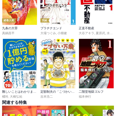
続巻入荷
完結
九条の大罪
プラチナエンド
正直不動産
真鍋昌平
大場つぐみ
,
小畑健
大谷アキラ
,
夏原武
,
水野光博
難しいことはわかりませんが、1億円貯める方法を教えてください！ 普通の会社員が「億り人」になって自由に生きる超現実的ルート
定額制夫の「こづかい万歳」 月額２万千円の金欠ライフ
二階堂地獄ゴルフ
橘玲
,
大橋弘祐
吉本浩二
福本伸行
関連する特集