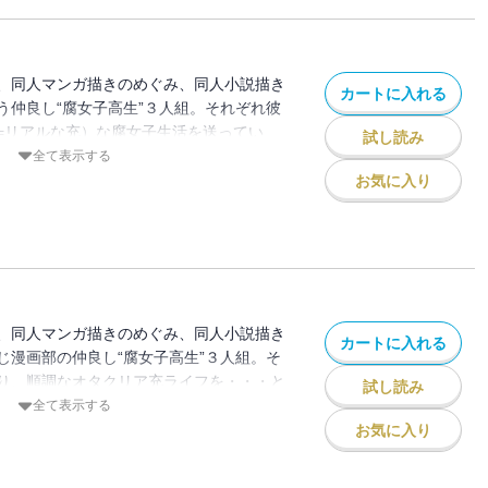
、同人マンガ描きのめぐみ、同人小説描き
カートに入れる
う仲良し“腐女子高生”３人組。それぞれ彼
=リアルな充）な腐女子生活を送ってい
試し読み
オタク友＆先輩のタケちゃんに、ユキに恋
全て表示する
ブの予感が・・・!?
お気に入り
、同人マンガ描きのめぐみ、同人小説描き
カートに入れる
じ漫画部の仲良し“腐女子高生”３人組。そ
り、順調なオタクリア充ライフを・・・と
試し読み
部員とギクシャク・・・。ユルそうな漫画
全て表示する
ていない後輩・中村君に、 「プロの漫画
お気に入り
 と言われためぐみは、夢と進路とオタク
い悩む。そして、まさかの腐女子間に亀裂