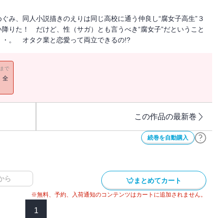
ぐみ、同人小説描きのえりは同じ高校に通う仲良し“腐女子高生”３
降りた！ だけど、性（サガ）とも言うべき“腐女子”だということ
・。 オタク業と恋愛って両立できるの!?
11まで
！全
この作品の最新巻
続巻を自動購入
から
まとめてカート
※無料、予約、入荷通知のコンテンツはカートに追加されません。
1