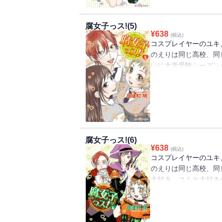
が・・・!? 今巻もキ
腐女子っス!(5)
¥
638
(税込)
コスプレイヤーのユキ
のえりは同じ高校、同
いに大学受験シーズン
忙しの毎日。そんな中
だくさんな、高校最後
ブラブになる一方、め
違いが生じてしまって
どうなるっ!?
腐女子っス!(6)
¥
638
(税込)
コスプレイヤーのユキ
のえりは同じ高校、同じ
大好き、コミケ大好き
す！ 山あり谷ありを
オタク業も充実っス!
場する柔道に試合を見