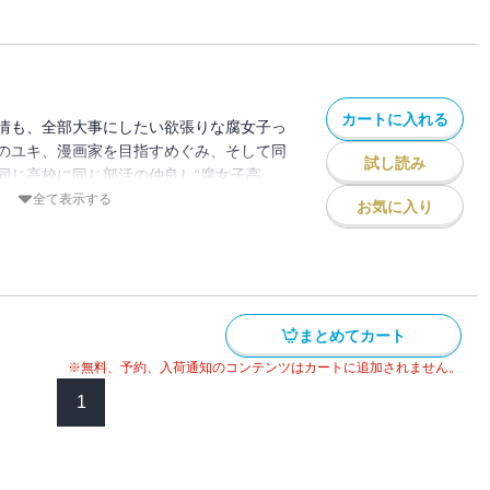
カートに入れる
情も、全部大事にしたい欲張りな腐女子っ
のユキ、漫画家を目指すめぐみ、そして同
試し読み
同じ高校に同じ部活の仲良し“腐女子高
無事終わり、あとは卒業式を待つばかり。
全て表示する
お気に入り
前に、漫画部の後輩達も少しずつ将来のこ
・・・・。卒業後を描いた番外編も収録し
まとめてカート
※無料、予約、入荷通知のコンテンツはカートに追加されません。
1