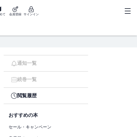
めて
会員登録
サインイン
通知一覧
続巻一覧
閲覧履歴
おすすめの本
セール・キャンペーン