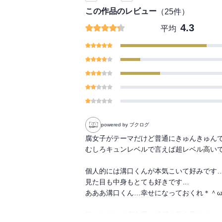
この作品のレビュー
（
25
件）
4.3
平均
powered by ブクログ
腐女子がテーマだけど普通にきゅんきゅんで
むしろキュンレベルで言えば超レベル高いで
個人的には溝口くんが本気こいて好みです…
見た目も中身もとても好きです…

あああ溝口くん…幸せになっておくれ＊＾ω
描かれている腐女子は綺麗な腐女子です！
