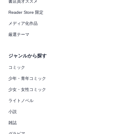
書店員オススメ
Reader Store 限定
メディア化作品
厳選テーマ
ジャンルから探す
コミック
少年・青年コミック
少女・女性コミック
ライトノベル
小説
雑誌
グラビア