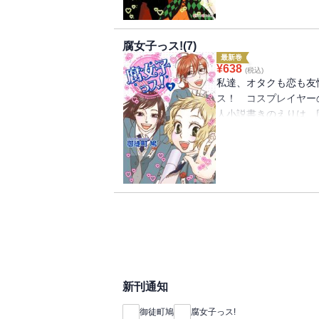
が起こって・・・。
腐女子っス!(7)
最新巻
¥
638
(税込)
私達、オタクも恋も友
ス！ コスプレイヤー
人小説書きのえりは、
生”。それぞれ受験も
そんな彼女らの卒業を
とを意識し始めて・・
た、感動の最終巻！
新刊通知
御徒町鳩
腐女子っス!