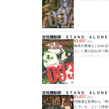
車の暴走を止めるよう
がまったく通用しない
胆な作戦に出る。果た
両親への復讐を防ぐこ
攻殻機動隊 ＳＴＡＮＤ ＡＬＯＮＥ
¥
1,037
(税込)
南米の英雄といわれる
という裏の顔を持つ男
た。公安9課はマルセ
政府から指示を受ける
ロが滞在するホテルを
と、電脳麻薬の元締め
に現れた。マルセロ来
が訪れる！ 大反響の
攻殻機動隊 ＳＴＡＮＤ ＡＬＯＮＥ
¥
1,037
(税込)
河南省公安局から「同
んでいる」という情報