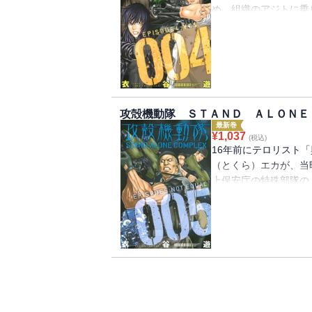
め、組織のアジトに乗
捕したかに思えたが、
いは別にあった。なん
港に1人の可憐な殺し
殺し屋が狙う標的とは
攻殻機動隊 ＳＴＡＮＤ ＡＬＯＮＥ
最新巻
¥
1,037
(税込)
16年前にテロリスト
（とくら）エカが、当
上保安庁の特殊部隊の
沖の人工島に潜り込む
消息を絶ってしまう。
か！？ また年をとらな
ロリスト」編、完全収