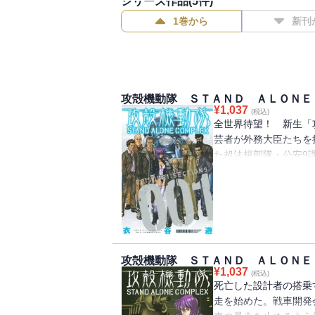
シリーズ作品(
5
件)
1巻から
新刊
攻殻機動隊 ＳＴＡＮＤ ＡＬＯＮＥ
¥
1,037
(税込)
全世界待望！ 新生「
芸者が外務大臣たちを
た超法規部隊・公安9
は犯人の恐るべき陰謀
団・公安9課の戦いを描
ズ。「外務大臣拘束事
攻殻機動隊 ＳＴＡＮＤ ＡＬＯＮＥ
¥
1,037
(税込)
死亡した設計者の搭乗
走を始めた。戦車開発