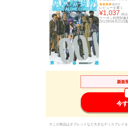
(
22
)
レビューを書く
¥
1,037
(税込
クーポン利用対象
2013年06月21日
新規
今す
※この商品はタブレットなど大きなディスプレイを