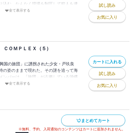
り込む。なんなく現場を制圧して犯人を逮
試し読み
組織の金融機関襲撃はフェイクで、真の狙
全て表示する
と公安9課が踊らされている隙に、新浜空
お気に入り
屋が到着していたのだった。暴力団組織と
、一体！？
 ＣＯＭＰＬＥＸ（５）
カートに入れる
「興国の旅団」に誘拐された少女・戸玖良
時の姿のままで現れた。その謎を追って海
試し読み
メンバーは、「旅団」が占拠している沖縄
。しかしその特殊部隊のメンバーは突然、
全て表示する
お気に入り
一体、人工島で何が起こっているの
い少女の謎とは！？ 「NOT EQUALテ
録！！
まとめてカート
※無料、予約、入荷通知のコンテンツはカートに追加されません。