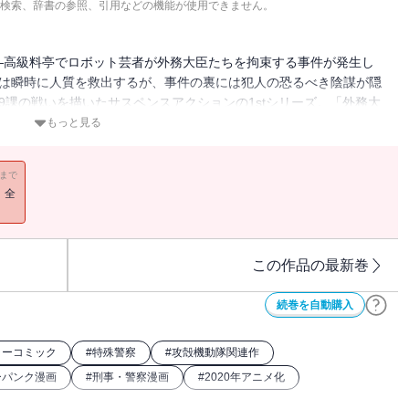
検索、辞書の参照、引用などの機能が使用できません。
―高級料亭でロボット芸者が外務大臣たちを拘束する事件が発生し
課は瞬時に人質を救出するが、事件の裏には犯人の恐るべき陰謀が隠
9課の戦いを描いたサスペンスアクションの1stシリーズ。「外務大
もっと見る
11まで
！全
この作品の最新巻
続巻を自動購入
ラーコミック
#
特殊警察
#
攻殻機動隊関連作
ーパンク漫画
#
刑事・警察漫画
#
2020年アニメ化