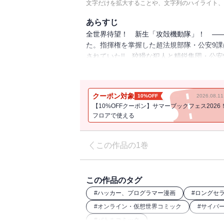
文字だけを拡大することや、文字列のハイライト、
あらすじ
全世界待望！ 新生「攻殻機動隊」！ ―
た。指揮権を掌握した超法規部隊・公安9
されていた!! 狡猾な犯人と精鋭集団・公安
臣拘束事件」編を完全収録！！
クーポン対象
10%OFF
2026.08.
【10%OFFクーポン】サマーブックフェス2026
フロアで使える
この作品の1巻
この作品のタグ
#
ハッカー、プログラマー漫画
#
ロングセ
#
オンライン・仮想世界コミック
#
サイバ
#
バトルコミック