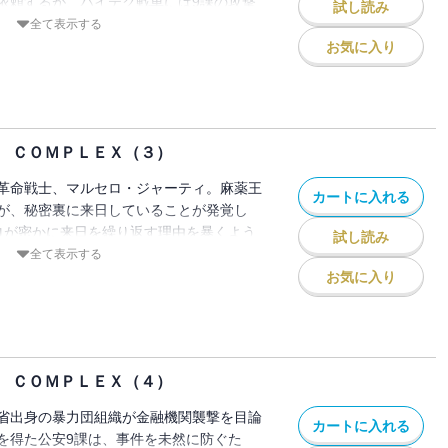
依頼するが、ハイテク戦車には9課の攻撃
試し読み
。そこで少佐は捨て身とも思えるような大
全て表示する
して少佐は、最強の暴走戦車を食い止め、
お気に入り
とが出来るのか！？
 ＣＯＭＰＬＥＸ（３）
革命戦士、マルセロ・ジャーティ。麻薬王
カートに入れる
が、秘密裏に来日していることが発覚し
ロが密かに来日を繰り返す理由を暴くよう
試し読み
。早速、公安9課は尾行を開始し、マルセ
全て表示する
突き止めた。公安9課が監視を続けている
お気に入り
の暴力団幹部・権藤（ごんどう）がホテル
日の目的とは麻薬の取引！？ 衝撃の結末
「偶像崇拝」編、完全収録！！
 ＣＯＭＰＬＥＸ（４）
省出身の暴力団組織が金融機関襲撃を目論
カートに入れる
を得た公安9課は、事件を未然に防ぐた