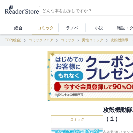
総合
コミック
ラノベ
小説
雑誌・
TOP(総合)
コミックフロア
コミック
男性コミック
攻殻機動隊 
攻殻機動隊
（１）
コミック
衣谷遊(著)
/
ヤン