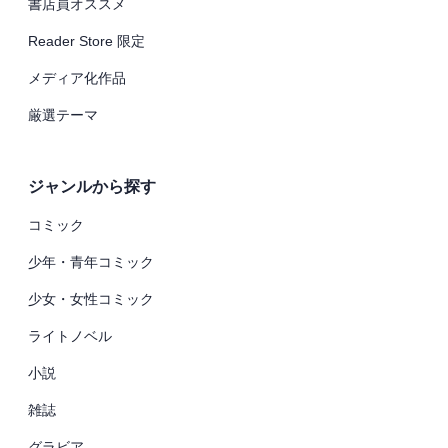
書店員オススメ
Reader Store 限定
メディア化作品
厳選テーマ
ジャンルから探す
コミック
少年・青年コミック
少女・女性コミック
ライトノベル
小説
雑誌
グラビア