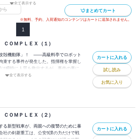
全て表示する
から
まとめてカート
※無料、予約、入荷通知のコンテンツはカートに追加されません。
1
 ＣＯＭＰＬＥＸ（１）
攻殻機動隊」！ ――高級料亭でロボット
カートに入れる
拘束する事件が発生した。指揮権を掌握し
課は瞬時に人質を救出するが、事件の裏に
試し読み
が隠されていた!! 狡猾な犯人と精鋭集
全て表示する
いたサスペンスアクションの1stシリー
お気に入り
件」編を完全収録！！
 ＣＯＭＰＬＥＸ（２）
する新型戦車が、両親への復讐のために暴
カートに入れる
会社の剣菱重工は、公安9課の力だけで戦