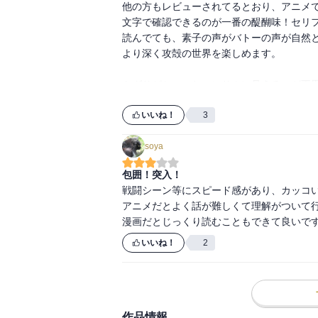
他の方もレビューされてるとおり、アニメで
文字で確認できるのが一番の醍醐味！セリフ
読んでても、素子の声がバトーの声が自然と
より深く攻殻の世界を楽しめます。

トグサがちょっとハンサムに見えるのが不思
そしてラストのタチコマな日々も相変わら
いいね！
3
soya
包囲！突入！
戦闘シーン等にスピード感があり、カッコい
アニメだとよく話が難しくて理解がついて行
漫画だとじっくり読むこともできて良いで
いいね！
2
作品情報