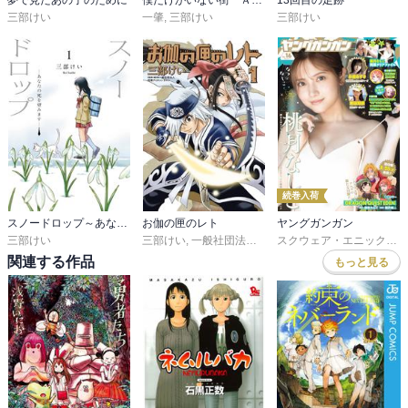
夢で見たあの子のために
僕だけがいない街 Ａｎｏｔｈｅｒ Ｒｅｃｏｒｄ
13回目の足跡
三部けい
一肇
,
三部けい
三部けい
続巻入荷
スノードロップ～あなたの死を望みます～
お伽の匣のレト
ヤングガンガン
三部けい
三部けい
,
一般社団法人阿寒アイヌコンサルン
スクウェア・エニックス
,
関連する作品
もっと見る