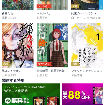
セールあり
完結
勇者たち
ネムルバカ
約束のネバーランド
浅野いにお
石黒正数
白井カイウ
,
出水ぽすか
完結
セールあり
完結
第３のギデオン
探偵綺譚 石黒正数短編集
ブラックジャックによろしく 完全版
乃木坂太郎
石黒正数
佐藤秀峰
関連する特集