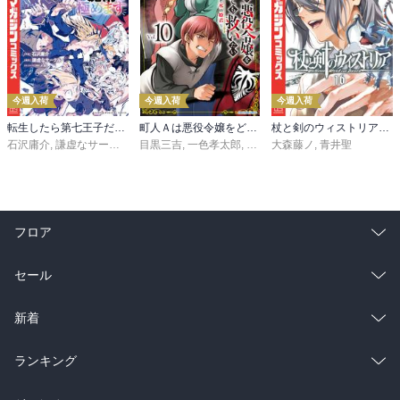
今週入荷
今週入荷
今週入荷
転生したら第七王子だったので、気ままに魔術を極めます（２４）
町人Ａは悪役令嬢をどうしても救いたい ～どぶと空と氷の姫君～１０【電子書店共通特典イラスト付】
杖と剣のウィストリア（１６）
石沢庸介
,
謙虚なサークル
,
メル。
目黒三吉
,
一色孝太郎
,
Parum
大森藤ノ
,
青井聖
フロア
総合
コミック
セール
ラノベ
小説
総合
コミック
新着
雑誌・グラビア
ビジネス・実用
ラノベ
小説
総合
コミック
ランキング
BL・TL
雑誌・グラビア
ビジネス・実用