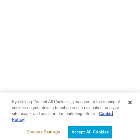
人文・思想・歴史
社会・政治・法律
ビジネス・経済
サイエンス・テクノロジー
コンピュータ・情報
くらし・家庭
料理・酒
ファッション・美容・ダイエット
ホビー&カルチャー
スポーツ・アウトドア
地図・ガイド
エンターテイメント
芸術・アート
映画・音楽・演劇
By clicking “Accept All Cookies”, you agree to the storing of
写真集
教養
cookies on your device to enhance site navigation, analyze
site usage, and assist in our marketing efforts.
Cookie
Policy
医学・福祉
教育・語学・参考書
Cookies Settings
Accept All Cookies
児童書