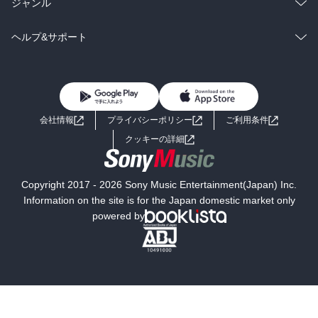
ラノベ
小説
総合
コミック
ジャンル
BL・TL
雑誌・グラビア
ビジネス・実用
ラノベ
小説
コミック
男性コミック
ヘルプ&サポート
BL・TL
雑誌・グラビア
ビジネス・実用
女性コミック
コミック誌
初めての方へ
ヘルプ
BL・TL
ライトノベル
男子向けラノベ
よくあるご質問
お問い合わせ
会社情報
プライバシーポリシー
ご利用条件
女子向けラノベ
小説
利用規約
クッキーの詳細
国内小説
海外小説
Copyright 2017 - 2026 Sony Music Entertainment(Japan) Inc.
ミステリー
SF
Information on the site is for the Japan domestic market only
powered by
歴史・時代小説
文学
雑誌
グラビア写真集
ボーイズラブ
ティーンズラブ