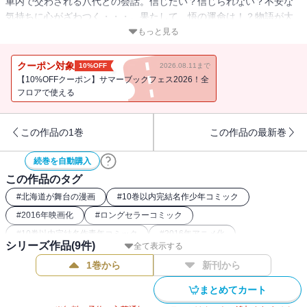
車内で交わされる八代との会話。信じたい？信じられない？不安な
気持ちに心がざわつく・・・。果たして、悟の運命は！？物語が大
きく転換する第６巻！！
もっと見る
クーポン対象
10%OFF
2026.08.11まで
【10%OFFクーポン】サマーブックフェス2026！全
フロアで使える
この作品の1巻
この作品の最新巻
続巻を自動購入
この作品のタグ
#
北海道が舞台の漫画
#
10巻以内完結名作少年コミック
#
2016年映画化
#
ロングセラーコミック
#
10巻以内完結名作青年コミック
#
2016年アニメ化
シリーズ作品(
9
件)
全て表示する
#
タイムトラベル漫画（歴史系以外）
#
名作サスペンス漫画
1巻から
新刊から
まとめてカート