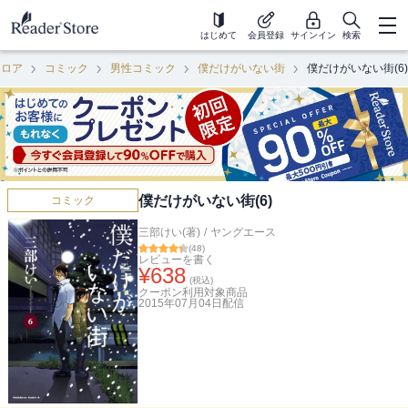
はじめて
会員登録
サインイン
検索
フロア
コミック
男性コミック
僕だけがいない街
僕だけがいない街(6)
僕だけがいない街(6)
コミック
三部けい(著)
/
ヤングエース
(
48
)
レビューを書く
¥
638
(税込)
クーポン利用対象商品
2015年07月04日
配信