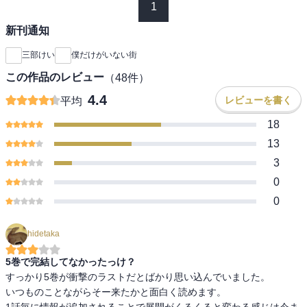
1
新刊通知
三部けい
僕だけがいない街
この作品のレビュー
（
48
件）
4.4
レビューを書く
平均
18
13
3
0
0
hidetaka
5巻で完結してなかったっけ？
すっかり5巻が衝撃のラストだとばかり思い込んでいました。

いつものことながらそー来たかと面白く読めます。

1話毎に情報が追加されることで展開がくるくると変わる感じは今ま