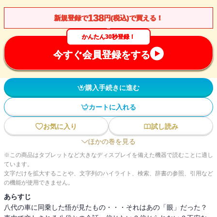
138
新規登録で
円(税込)で買える！
かんたん30秒登録！
今すぐ会員登録をする
購入手続きに進む
カートに入れる
お気に入り
試し読み
ほかの巻を見る
※この商品はタブレットなど大きなディスプレイを備えた機器で読むことに適し
ています。
文字だけを拡大することや、文字列のハイライト、検索、辞書の参照、引用など
の機能が使用できません。
あらすじ
八代の車に同乗した悟が見たもの・・・それはあの「眼」だった？