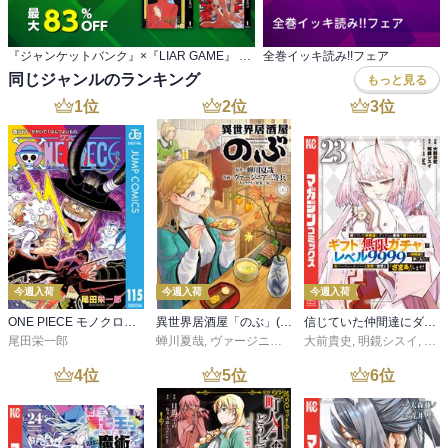
『ジャンケットバンク』×『LIAR GAME』 Wアニメ化記念
全巻イッキ読み!!フェア
同じジャンルのランキング
もっと見る
1
位
2
位
3
位
今週入荷
今週入荷
今週入荷
ONE PIECE モノクロ版 115
異世界居酒屋「のぶ」(22)
信じていた仲間達にダンジョン奥地で殺されかけたがギフト『無限ガチャ』でレベル９９９９の仲間達を手に入れて元パーティーメンバーと世界に復讐＆『ざまぁ！』します！（２３）
尾田栄一郎
蝉川夏哉
,
ヴァージニア二等兵
大前貴史
,
転
,
明鏡シスイ
,
ｔｅ
4
位
5
位
6
位