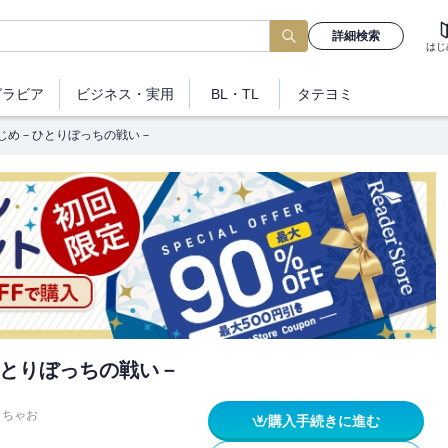
詳細検索
はじ
グラビア
ビジネス
・実用
BL・TL
タテヨミ
じめ－ひとりぼっちの戦い－
とりぼっちの戦い－
ちゃお
購入手続きに進む