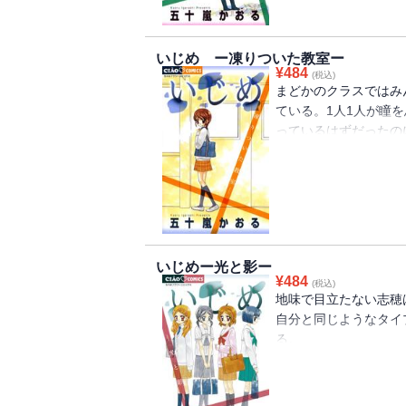
いじめ ー凍りついた教室ー
¥
484
(税込)
まどかのクラスではみ
ている。1人1人が瞳
っているはずだったの
いた教室」のほか、「
来」、そして渾身の描
教室にいじめはありま
か？もしあなたの身近
うしますか？
いじめー光と影ー
¥
484
(税込)
地味で目立たない志穂
自分と同じようなタイ
る。
和奏と一緒に過ごす時
もないけれど、実はひ