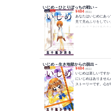
いじめ－ひとりぼっちの戦い－
¥
484
(税込)
あなたはいじめにあっ
見て見ぬふりをしてい
せんか？これはあなた
むと心が痛くなる――
題作！！
いじめ－生き地獄からの脱出－
¥
484
(税込)
いじめは楽しいですか
にいじめはありません
ストーリーです。心が