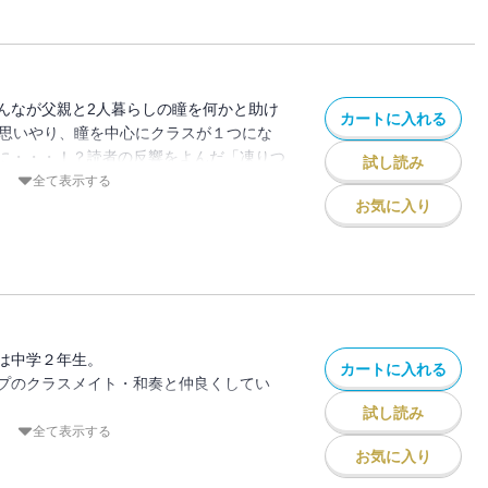
んなが父親と2人暮らしの瞳を何かと助け
カートに入れる
を思いやり、瞳を中心にクラスが１つにな
に・・・！？読者の反響をよんだ「凍りつ
試し読み
友情の証」「絶望の彼方「閉ざされた未
全て表示する
き下ろしストーリーを収録。あなたのいる
お気に入り
せんか？誰かがいじめで悩んでいません
なところでいじめが起きたら、あなたはど
は中学２年生。
カートに入れる
プのクラスメイト・和奏と仲良くしてい
試し読み
全て表示する
間は嫌では無いし、特にこれといった不満
お気に入り
そかに仁科さんのことが気になっている。