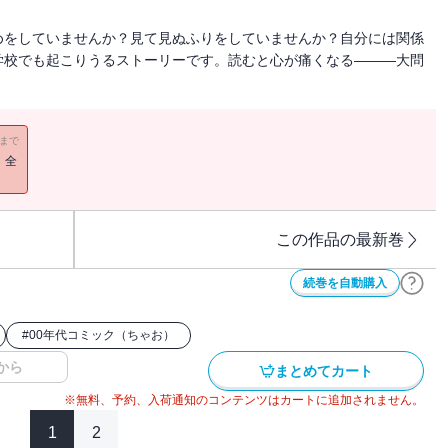
めをしていませんか？見て見ぬふりをしていませんか？自分には関係
学校でも起こりうるストーリーです。読むと心が痛くなる―――大問
！
11まで
！全
この作品の最新巻
続巻を自動購入
#
00年代コミック（ちゃお）
から
まとめてカート
※無料、予約、入荷通知のコンテンツはカートに追加されません。
1
2