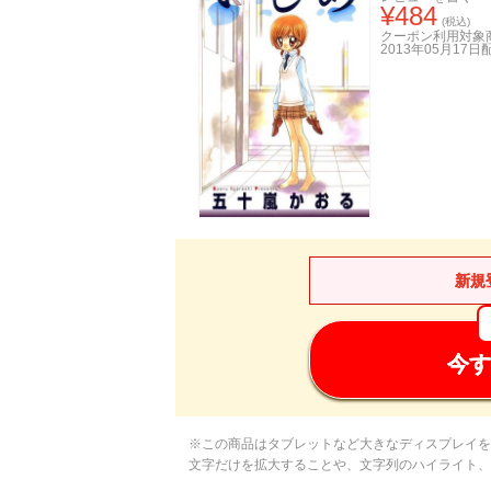
¥
484
(税込)
クーポン利用対象
2013年05月17日
新規
今す
※この商品はタブレットなど大きなディスプレイを
文字だけを拡大することや、文字列のハイライト、