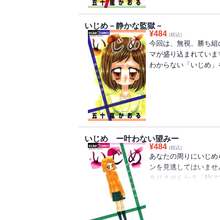
いじめ－静かな監獄－
¥
484
(税込)
今回は、無視、勝ち組
マが盛り込まれていま
わからない「いじめ」
いじめ ー叶わない望みー
¥
484
(税込)
あなたの周りにいじめ
ンを見逃してはいませ
ありませんか？「助け
さい。あなたのまわり
に・・・。