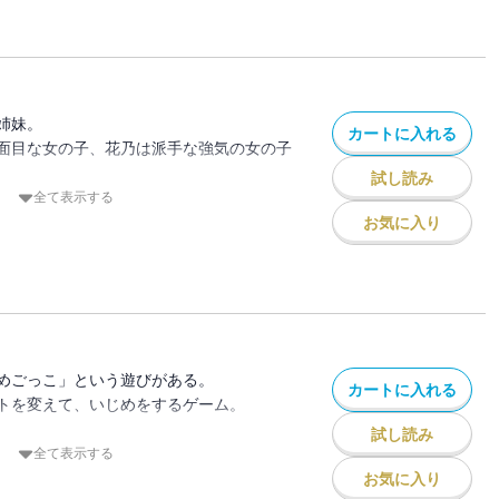
キレイで頭もよくて、いつもクラスの注目
に憧れているのだ。
姉妹。
カートに入れる
科さんと近づくチャンスを手にし、放課後
面目な女の子、花乃は派手な強気の女の子
誘われる。
試し読み
全て表示する
ていたけれど、それを断って仁科さんたち
乃は志乃がいじめにあっていると気づいて
お気に入り
く。
に相談しなよ！」と花乃は言うが、志乃は
さんたちのグループに受け入れられる志
・。
編読みきりも掲載！
ループが、和奏をいじめるようにな
がも載った読み応えたっぷりの１冊です。
めごっこ」という遊びがある。
カートに入れる
トを変えて、いじめをするゲーム。
試し読み
てきたけれど・・・。
全て表示する
よかった」
お気に入り