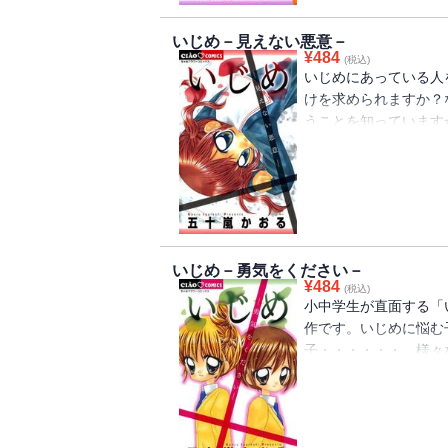
いじめ－見えない悪意－
¥
484
(税込)
いじめにあっている人
けを求められますか？
うことを知っています
トーリーです。もっと
合った話題作！！
いじめ－勇気をください－
¥
484
(税込)
小中学生が直面する「
作です。いじめに悩む
子・・・・・・。様々
いつ、どこで当事者に
剣に考える人気作です