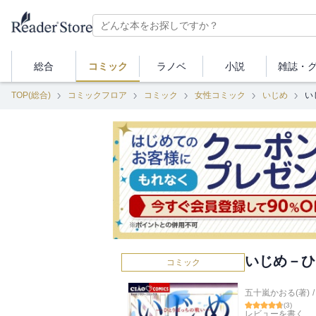
総合
コミック
ラノベ
小説
雑誌・
TOP(総合)
コミックフロア
コミック
女性コミック
いじめ
い
いじめ－ひ
コミック
五十嵐かおる(著)
/
(
3
)
レビューを書く