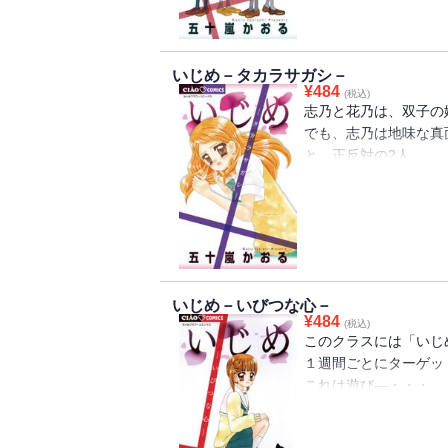
なぜなら仁科さんは、
の的だから。
いじめ－タカラサガシ－
そう、志穂は仁科さん
¥
484
(税込)
志乃と花乃は、双子の
そんななか、志穂は仁
でも、志乃は地味な真
一緒に遊びに行こうと
と、正反対の2人。
本当は和奏と約束をし
そんな中、ある時、花
のグループと遊びに行
しまう。
「お父さん、お母さん
そして、少しずつ仁科
逃げ出してしまい・・
穂。
いじめ－いびつな心－
ほか、５６ページの長
¥
484
しかし、仁科さんのグ
(税込)
記事、描きおろしまん
このクラスには「いじ
り・・・・・・!？
１週間ごとにターゲッ
これは遊び―・・・。
そう自分に言い聞かせ
「もっと早く気づけば