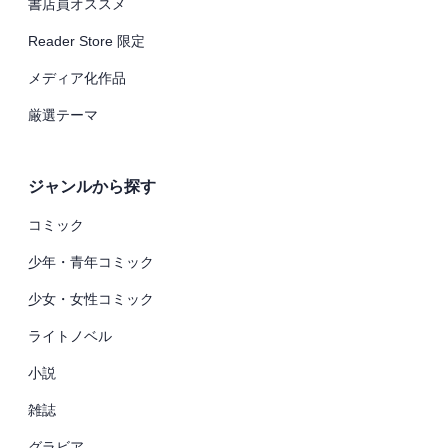
書店員オススメ
Reader Store 限定
メディア化作品
厳選テーマ
ジャンルから探す
コミック
少年・青年コミック
少女・女性コミック
ライトノベル
小説
雑誌
グラビア