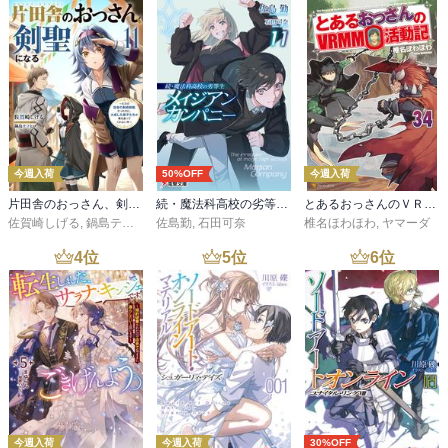
今週入荷
50%OFF
今週入荷
片田舎のおっさん、剣聖になる 11 ～ただの田舎の剣術師範だったのに、大成した弟子たちが俺を放ってくれない件～
続・魔法科高校の劣等生 メイジアン・カンパニー(11)
とあるおっさんのＶＲＭＭＯ活動記34
佐賀崎しげる
,
鍋島テツヒロ
佐島勤
,
石田可奈
椎名ほわほわ
,
ヤマーダ
4
位
5
位
6
位
今週入荷
今週入荷
30%OFF