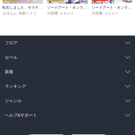
転生しました、サラナ・キンジェです。ごきげんよう。５ ～婚約破棄されたので田舎で気ままに暮らしたいと思います～【電子書店共通特典SS付】
ソードアート・オンライン マテリアル１ シュガーリィ・デイズ
ソードアート・オンライン29 ユナイタル・リングVIII
まゆらん
,
匈歌ハトリ
川原礫
,
ａｂｅｃ
川原礫
,
ａｂｅｃ
フロア
総合
コミック
セール
ラノベ
小説
総合
コミック
新着
雑誌・グラビア
ビジネス・実用
ラノベ
小説
総合
コミック
ランキング
BL・TL
雑誌・グラビア
ビジネス・実用
ラノベ
小説
総合
コミック
ジャンル
BL・TL
雑誌・グラビア
ビジネス・実用
ラノベ
小説
コミック
男性コミック
ヘルプ&サポート
BL・TL
雑誌・グラビア
ビジネス・実用
女性コミック
コミック誌
初めての方へ
ヘルプ