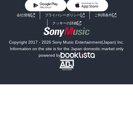
BL・TL
ライトノベル
男子向けラノベ
よくあるご質問
お問い合わせ
会社情報
プライバシーポリシー
ご利用条件
女子向けラノベ
小説
利用規約
クッキーの詳細
国内小説
海外小説
Copyright 2017 - 2026 Sony Music Entertainment(Japan) Inc.
ミステリー
SF
Information on the site is for the Japan domestic market only
powered by
歴史・時代小説
文学
雑誌
グラビア写真集
ボーイズラブ
ティーンズラブ
人文・思想・歴史
社会・政治・法律
ビジネス・経済
サイエンス・テクノロジー
コンピュータ・情報
くらし・家庭