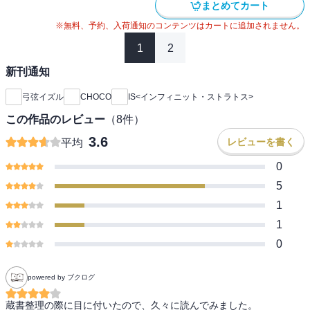
まとめてカート
※無料、予約、入荷通知のコンテンツはカートに追加されません。
1
2
新刊通知
弓弦イズル
CHOCO
IS<インフィニット・ストラトス>
この作品のレビュー
（
8
件）
3.6
レビューを書く
平均
0
5
1
1
0
powered by ブクログ
蔵書整理の際に目に付いたので、久々に読んでみました。
