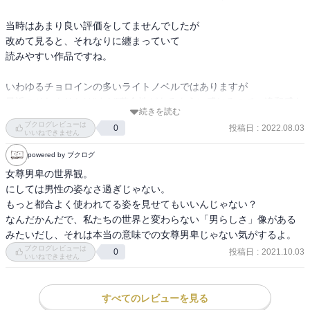
当時はあまり良い評価をしてませんでしたが

改めて見ると、それなりに纏まっていて

読みやすい作品ですね。

いわゆるチョロインの多いライトノベルではありますが

最近のそれよりかは“まだ”整合性があるように感じるので、違和感も
続きを読む
少ないです。

ブクログレビューは
投稿日
:
2022.08.03
0
いいねできません
せっかくなので最後まで読み直したいと思います。
powered by ブクログ
女尊男卑の世界観。

にしては男性の姿なさ過ぎじゃない。

もっと都合よく使われてる姿を見せてもいいんじゃない？

なんだかんだで、私たちの世界と変わらない「男らしさ」像がある
みたいだし、それは本当の意味での女尊男卑じゃない気がするよ。
ブクログレビューは
投稿日
:
2021.10.03
0
いいねできません
すべてのレビューを見る