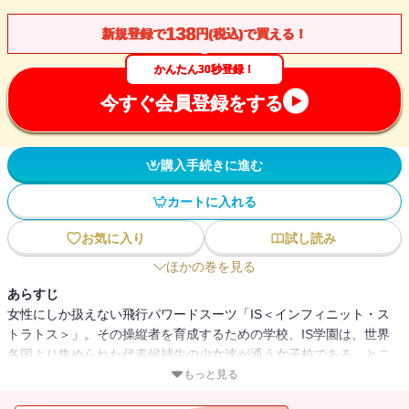
138
新規登録で
円(税込)で買える！
かんたん30秒登録！
今すぐ会員登録をする
購入手続きに進む
カートに入れる
お気に入り
試し読み
ほかの巻を見る
あらすじ
女性にしか扱えない飛行パワードスーツ「IS＜インフィニット・ス
トラトス＞」。その操縦者を育成するための学校、IS学園は、世界
各国より集められた代表候補生の少女達が通う女子校である。とこ
ろが、男でありながら何故かISを起動出来てしまった織斑一夏は、IS
もっと見る
学園に強制入学させられてしまう。幼なじみの箒、セカンド幼なじ