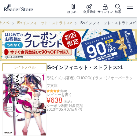
はじめて
会員登録
サインイン
検索
ラノベ
IS<インフィニット・ストラトス>
IS<インフィニット・ストラトス>1
IS<インフィニット・ストラトス>1
ライトノベル
弓弦イズル(著者)
,
CHOCO(イラスト)
/
オーバーラッ
プ文庫
(
8
)
レビューを書く
¥
638
(税込)
クーポン利用対象商品
2013年05月07日
配信