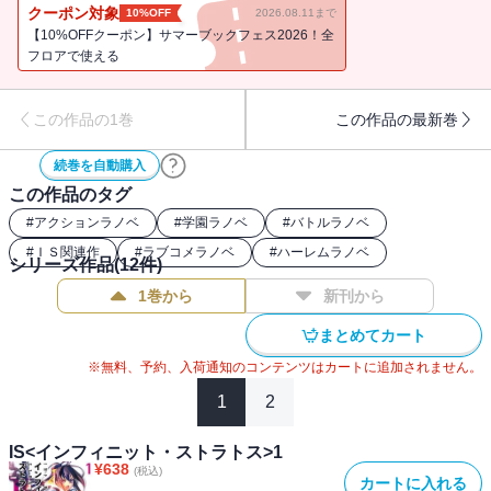
みの鈴、そして一夏に挑戦状を突きつけるのは専用機「ブルー・テ
クーポン対象
10%OFF
2026.08.11まで
ィアーズ」駆るイギリス代表候補生のセシリア。可愛らしくも逞し
【10%OFFクーポン】サマーブックフェス2026！全
い女の子たちに囲まれた波乱のスクール・ライフが幕を開ける！ハ
フロアで使える
イスピード学園バトルラブコメ、装いも新たにここに再起動！
この作品の1巻
この作品の最新巻
続巻を自動購入
この作品のタグ
#
アクションラノベ
#
学園ラノベ
#
バトルラノベ
#
ＩＳ関連作
#
ラブコメラノベ
#
ハーレムラノベ
シリーズ作品(
12
件)
1巻から
新刊から
まとめてカート
※無料、予約、入荷通知のコンテンツはカートに追加されません。
1
2
IS<インフィニット・ストラトス>1
¥
638
(税込)
カートに入れる