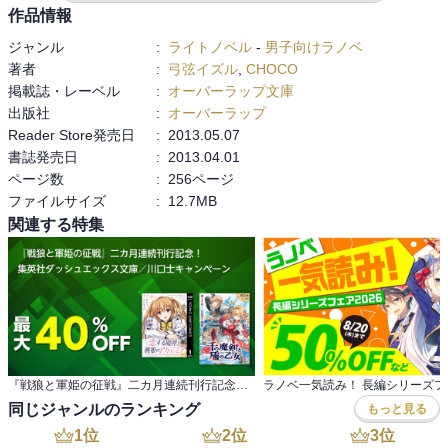
作品情報
ジャンル
:
ライトノベル
-
男子向けラノベ
著者
:
弓弦イズル
,
CHOCO
掲載誌・レーベル
:
オーバーラップ文庫
出版社
:
オーバーラップ
Reader Store発売日
:
2013.05.07
書誌発売日
:
2013.04.01
ページ数
:
256ページ
ファイルサイズ
:
12.7MB
関連する特集
『戦狼と軍姫の征戦』二カ月連続刊行記念！ 集英社ダッシュエックス文庫／川口士キャンペーン
ラノベ一気読み！ 長編シリーズフェ
同じジャンルのランキング
もっと見る
1
位
2
位
3
位