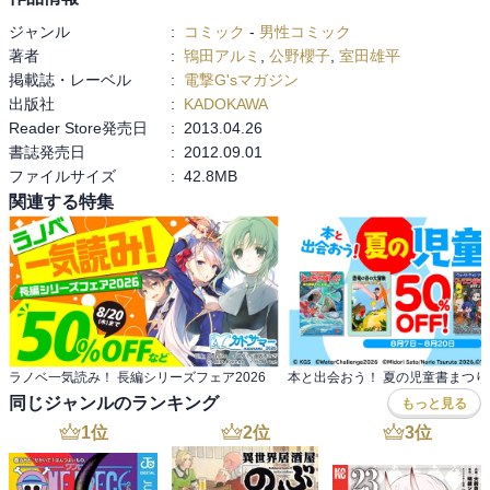
ジャンル
:
コミック
-
男性コミック
著者
:
鴇田アルミ
,
公野櫻子
,
室田雄平
掲載誌・レーベル
:
電撃G'sマガジン
出版社
:
KADOKAWA
Reader Store発売日
:
2013.04.26
書誌発売日
:
2012.09.01
ファイルサイズ
:
42.8MB
関連する特集
ラノベ一気読み！ 長編シリーズフェア2026
本と出会おう！ 夏の児童書まつり
同じジャンルのランキング
もっと見る
1
位
2
位
3
位