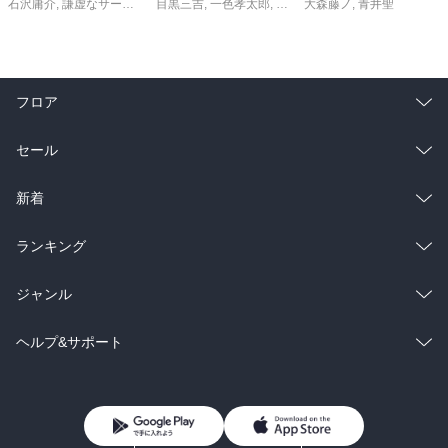
石沢庸介
,
謙虚なサークル
,
メル。
目黒三吉
,
一色孝太郎
,
Parum
大森藤ノ
,
青井聖
フロア
総合
コミック
セール
ラノベ
小説
総合
コミック
新着
雑誌・グラビア
ビジネス・実用
ラノベ
小説
総合
コミック
ランキング
BL・TL
雑誌・グラビア
ビジネス・実用
ラノベ
小説
総合
コミック
ジャンル
BL・TL
雑誌・グラビア
ビジネス・実用
ラノベ
小説
コミック
男性コミック
ヘルプ&サポート
BL・TL
雑誌・グラビア
ビジネス・実用
女性コミック
コミック誌
初めての方へ
ヘルプ
BL・TL
ライトノベル
男子向けラノベ
よくあるご質問
お問い合わせ