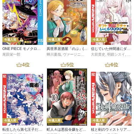
今週入荷
今週入荷
今週入荷
ONE PIECE モノクロ版 115
異世界居酒屋「のぶ」(22)
信じていた仲間達にダンジョン奥地で殺されかけたがギフト『無限ガチャ』でレベル９９９９の仲間達を手に入れて元パーティーメンバーと世界に復讐＆『ざまぁ！』します！（２３）
尾田栄一郎
蝉川夏哉
,
ヴァージニア二等兵
大前貴史
,
転
,
明鏡シスイ
,
ｔｅ
4
位
5
位
6
位
今週入荷
今週入荷
今週入荷
転生したら第七王子だったので、気ままに魔術を極めます（２４）
町人Ａは悪役令嬢をどうしても救いたい ～どぶと空と氷の姫君～１０【電子書店共通特典イラスト付】
杖と剣のウィストリア（１６）