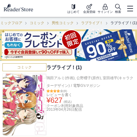
はじめて
会員登録
サインイン
検索
コミックフロア
コミック
男性コミック
ラブライブ！
ラブライブ！(1)
ラブライブ！(1)
コミック
鴇田アルミ(作画)
,
公野櫻子(原作)
,
室田雄平(キャラク
ターデザイン)
/
電撃G'sマガジン
(
8
)
レビューを書く
¥
627
(税込)
クーポン利用対象商品
2013年04月26日
配信