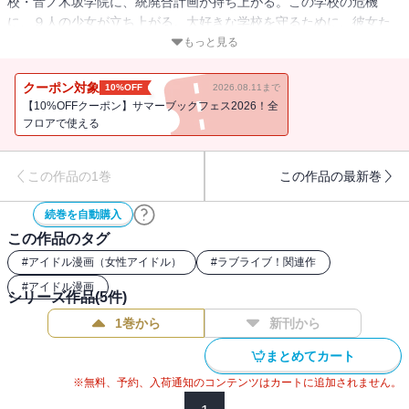
校・音ノ木坂学院に、統廃合計画が持ち上がる。この学校の危機
に、９人の少女が立ち上がる。大好きな学校を守るために、彼女た
ちが考えついた計画、それは・・・・・・アイドルになること!? 少
もっと見る
女たちの挑戦が、ここから始まる――。
クーポン対象
10%OFF
2026.08.11まで
【10%OFFクーポン】サマーブックフェス2026！全
フロアで使える
この作品の1巻
この作品の最新巻
続巻を自動購入
この作品のタグ
#
アイドル漫画（女性アイドル）
#
ラブライブ！関連作
#
アイドル漫画
シリーズ作品(
5
件)
1巻から
新刊から
まとめてカート
※無料、予約、入荷通知のコンテンツはカートに追加されません。