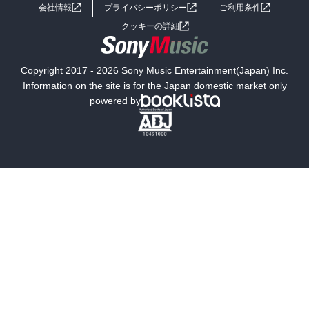
会社情報
プライバシーポリシー
ご利用条件
女子向けラノベ
小説
利用規約
クッキーの詳細
国内小説
海外小説
Copyright 2017 - 2026 Sony Music Entertainment(Japan) Inc.
ミステリー
SF
Information on the site is for the Japan domestic market only
powered by
歴史・時代小説
文学
雑誌
グラビア写真集
ボーイズラブ
ティーンズラブ
人文・思想・歴史
社会・政治・法律
ビジネス・経済
サイエンス・テクノロジー
コンピュータ・情報
くらし・家庭
料理・酒
ファッション・美容・ダイエット