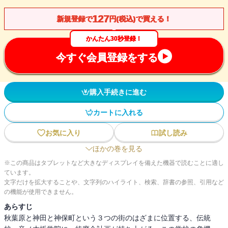
127
新規登録で
円(税込)で買える！
かんたん30秒登録！
今すぐ会員登録をする
購入手続きに進む
カートに入れる
お気に入り
試し読み
ほかの巻を見る
※この商品はタブレットなど大きなディスプレイを備えた機器で読むことに適し
ています。
文字だけを拡大することや、文字列のハイライト、検索、辞書の参照、引用など
の機能が使用できません。
あらすじ
秋葉原と神田と神保町という３つの街のはざまに位置する、伝統