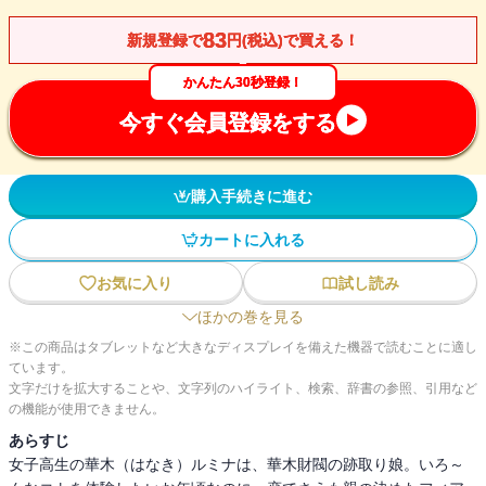
83
新規登録で
円(税込)で買える！
かんたん30秒登録！
今すぐ会員登録をする
購入手続きに進む
カートに入れる
お気に入り
試し読み
ほかの巻を見る
※この商品はタブレットなど大きなディスプレイを備えた機器で読むことに適し
ています。
文字だけを拡大することや、文字列のハイライト、検索、辞書の参照、引用など
の機能が使用できません。
あらすじ
女子高生の華木（はなき）ルミナは、華木財閥の跡取り娘。いろ～