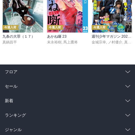
今週入荷
今週入荷
今週入荷
九条の大罪（１７）
あかね噺 23
週刊少年マガジン 2026年36・37号[2026年8月5日発売]
真鍋昌平
末永裕樹
,
馬上鷹将
金城宗幸
,
ノ村優介
,
真島ヒロ
フロア
総合
コミック
セール
ラノベ
小説
総合
コミック
新着
雑誌・グラビア
ビジネス・実用
ラノベ
小説
総合
コミック
ランキング
BL・TL
雑誌・グラビア
ビジネス・実用
ラノベ
小説
総合
コミック
ジャンル