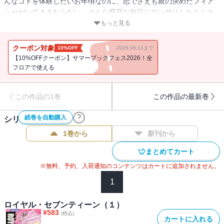
んなコトを体験したいお年頃なのに、恋でさえも親の決めたフィア
ンセがいてままならない。そんな窮屈な毎日にウンザリしたルミナ
は、ある朝、登校途中にひとり街へ出かけて行く。そこで出会った
もっと見る
男のコに、反発しながらも惹かれてゆくルミナ。ところが彼の正体
は・・・！？
クーポン対象
10%OFF
2026.08.11まで
【10%OFFクーポン】サマーブックフェス2026！全
フロアで使える
この作品の1巻
この作品の最新巻
続巻を自動購入
シリーズ作品(
3
件)
1巻から
新刊から
まとめてカート
※無料、予約、入荷通知のコンテンツはカートに追加されません。
1
ロイヤル・セブンティーン（１）
¥
583
(税込)
カートに入れる