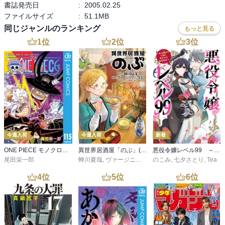
書誌発売日
:
2005.02.25
ファイルサイズ
:
51.1MB
同じジャンルのランキング
もっと見る
1
位
2
位
3
位
今週入荷
今週入荷
新着
ONE PIECE モノクロ版 115
異世界居酒屋「のぶ」(22)
悪役令嬢レベル99 ～私は裏ボスですが魔王ではありません～ その６
尾田栄一郎
蝉川夏哉
,
ヴァージニア二等兵
のこみ
,
転
,
七夕さとり
,
Tea
4
位
5
位
6
位