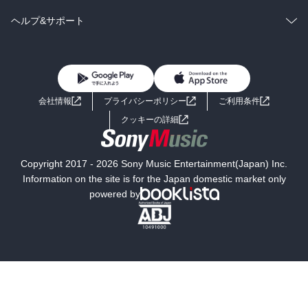
BL・TL
雑誌・グラビア
ビジネス・実用
ラノベ
小説
コミック
男性コミック
ヘルプ&サポート
BL・TL
雑誌・グラビア
ビジネス・実用
女性コミック
コミック誌
初めての方へ
ヘルプ
BL・TL
ライトノベル
男子向けラノベ
よくあるご質問
お問い合わせ
会社情報
プライバシーポリシー
ご利用条件
女子向けラノベ
小説
利用規約
クッキーの詳細
国内小説
海外小説
Copyright 2017 - 2026 Sony Music Entertainment(Japan) Inc.
ミステリー
SF
Information on the site is for the Japan domestic market only
powered by
歴史・時代小説
文学
雑誌
グラビア写真集
ボーイズラブ
ティーンズラブ
人文・思想・歴史
社会・政治・法律