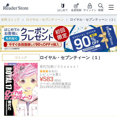
はじめて
会員登録
サインイン
検索
女性コミック
ロイヤル・セブンティーン
ロイヤル・セブンティーン（１）
ロイヤル・セブンティーン（１）
コミック
香代乃(著)
/
Ｃｈｅｅｓｅ！
(
1
)
レビューを書く
¥
583
(税込)
クーポン利用対象商品
2013年05月02日
配信