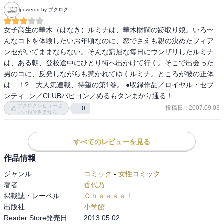
powered by ブクログ
女子高生の華木（はなき）ルミナは、華木財閥の跡取り娘。いろ〜
んなコトを体験したいお年頃なのに、恋でさえも親の決めたフィア
ンセがいてままならない。そんな窮屈な毎日にウンザリしたルミナ
は、ある朝、登校途中にひとり街へ出かけて行く。そこで出会った
男のコに、反発しながらも惹かれてゆくルミナ。ところが彼の正体
は…！?　大人気連載、待望の第1巻。 ●収録作品／ロイヤル・セブ
ブクログレビューは
投稿日
:
2007.09.03
0
いいねできません
すべてのレビューを見る
作品情報
ジャンル
:
コミック
-
女性コミック
著者
:
香代乃
掲載誌・レーベル
:
Ｃｈｅｅｓｅ！
出版社
:
小学館
Reader Store発売日
:
2013.05.02