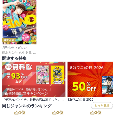
続巻入荷
月刊少年マガジン
藤あきなか
,
久生夕貴
,
和田あつむ
,
岩矢滉一朗
,
沖田さとり
,
ｓａｋｕ
,
森下真
,
村枝
関連する特集
『子連れバツイチ、最後の恋は沼でした。』 新刊発売記念キャンペーン
82(ワニ)の日 2026
同じジャンルのランキング
もっと見る
1
位
2
位
3
位