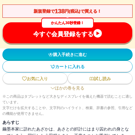
138
新規登録で
円(税込)で買える！
かんたん30秒登録！
今すぐ会員登録をする
購入手続きに進む
カートに入れる
お気に入り
試し読み
ほかの巻を見る
※この商品はタブレットなど大きなディスプレイを備えた機器で読むことに適し
ています。
文字だけを拡大することや、文字列のハイライト、検索、辞書の参照、引用など
の機能が使用できません。
あらすじ
繭墨本家に訪れたあざかは、あさとの奸計にはまり囚われの身とな