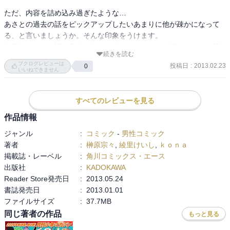
ただ、内容を詰め込み過ぎたような…

あさとの過去の話をピックアップしたいあまりに他が疎かになって
る、と言いましょうか。そんな印象をうけます。

白雪ちゃんのお話は完全に無くとばされてしまい、灯ちゃんのお話
続きを読む
が薄い内容でありました。なんだかなあと思いました。

ブクログレビューは
投稿日
:
2013.02.23
0
いいねできません
まさにうち切りっぽい終わり方。

榊原先生の画力に星ふたつです。
すべてのレビューを見る
作品情報
ジャンル
:
コミック
-
男性コミック
著者
:
榊原宗々
,
綾里けいし
,
ｋｏｎａ
掲載誌・レーベル
:
角川コミックス・エース
出版社
:
KADOKAWA
Reader Store発売日
:
2013.05.24
書誌発売日
:
2013.01.01
ファイルサイズ
:
37.7MB
同じ著者の作品
もっと見る