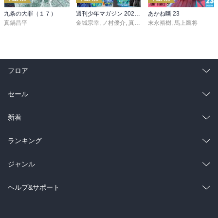
九条の大罪（１７）
週刊少年マガジン 2026年36・37号[2026年8月5日発売]
あかね噺 23
真鍋昌平
金城宗幸
,
ノ村優介
,
真島ヒロ
末永裕樹
,
宮島礼吏
,
馬上鷹将
,
新川直司
,
久
フロア
総合
コミック
セール
ラノベ
小説
総合
コミック
新着
雑誌・グラビア
ビジネス・実用
ラノベ
小説
総合
コミック
ランキング
BL・TL
雑誌・グラビア
ビジネス・実用
ラノベ
小説
総合
コミック
ジャンル
BL・TL
雑誌・グラビア
ビジネス・実用
ラノベ
小説
コミック
男性コミック
ヘルプ&サポート
BL・TL
雑誌・グラビア
ビジネス・実用
女性コミック
コミック誌
初めての方へ
ヘルプ