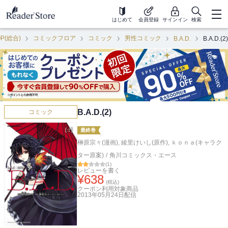
はじめて
会員登録
サインイン
検索
OP(総合)
コミックフロア
コミック
男性コミック
B.A.D.
B.A.D.(2)
B.A.D.(2)
コミック
最終巻
榊原宗々(漫画)
,
綾里けいし(原作)
,
ｋｏｎａ(キャラク
ター原案)
/
角川コミックス・エース
(
1
)
レビューを書く
¥
638
(税込)
クーポン利用対象商品
2013年05月24日
配信