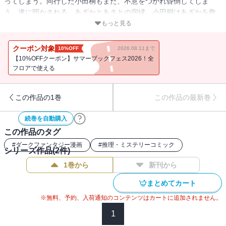
ってしまう。同行した小田桐もまた、不意をつかれ昏倒してしま
う。遂に明かされる、あざかとあさとの宿縁。小田桐はあざかを救
うことが出来るのか？
もっと見る
クーポン対象
10%OFF
2026.08.11まで
【10%OFFクーポン】サマーブックフェス2026！全
フロアで使える
この作品の1巻
この作品の最新巻
続巻を自動購入
この作品のタグ
#
ダークファンタジー漫画
#
推理・ミステリーコミック
シリーズ作品(
2
件)
1巻から
新刊から
まとめてカート
※無料、予約、入荷通知のコンテンツはカートに追加されません。
1