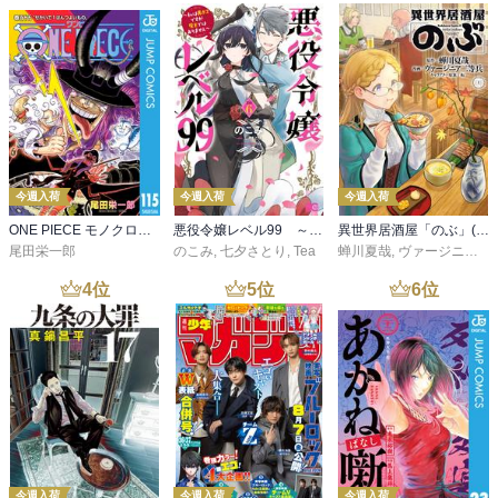
今週入荷
今週入荷
今週入荷
ONE PIECE モノクロ版 115
悪役令嬢レベル99 ～私は裏ボスですが魔王ではありません～ その６
異世界居酒屋「のぶ」(22)
尾田栄一郎
のこみ
,
七夕さとり
,
Tea
蝉川夏哉
,
ヴァージニア二等兵
4
位
5
位
6
位
今週入荷
今週入荷
今週入荷