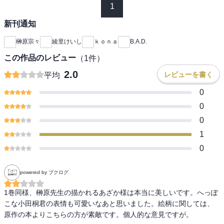
1
新刊通知
榊原宗々
綾里けいし
ｋｏｎａ
B.A.D.
この作品のレビュー
（
1
件）
2.0
レビューを書く
平均
0
0
0
1
0
powered by ブクログ
1巻同様、榊原先生の描かれるあざか様は本当に美しいです。へっぽ
こな小田桐君の表情も可愛いなあと思いました。絵柄に関しては、
原作の本よりこちらの方が素敵です。個人的な意見ですが。
