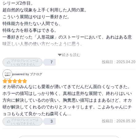
シリーズ2作目。

超自然的な現象を上手く利用した人間の業。

こういう展開はやはり一番好きだ。

特殊能力を持たない人間でも、

特殊な力を頼る事はできる。

一番好きだった「人形花嫁」のストーリーにおいて、あれはある意
味正しい人形の使い方だったように思う。

スカッとまでは行かずとも、

続きを読む
正に因果応報な結末は思わず北叟笑んでしまった。

ブクログレビューは
投稿日
:
2025.04.20
7
いいねできません
森司とこよみの関係がすこーしずつ動き始めているのもまた一興。
powered by ブクログ
オカ研のみんなにも愛着が湧いてきてだんだん面白くなってきた。
ホラーの描写はしっかり怖く、真相は意外な展開で、終わりはいい
方向に解決しているのが良い。胸糞悪い描写はままあるけど、オカ
研が解決してくれるのでわりとスッキリします。こよみちゃんにチ
ョコもらえて良かったね森司くん…
ブクログレビューは
投稿日
:
2026.05.30
3
いいねできません