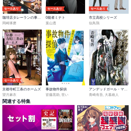
セールあり
セールあり
セールあり
珈琲店タレーランの事件簿
0能者ミナト
市立高校シリーズ
岡崎琢磨
葉山透
似鳥鶏
セールあり
京都寺町三条のホームズ
事故物件探偵
アンデッドガール・マーダーファルス
望月麻衣
皆藤黒助
,
世い
青崎有吾
,
大暮維人
関連する特集