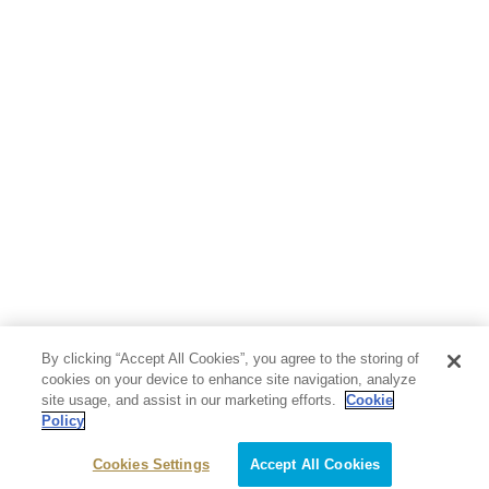
人文・思想・歴史
社会・政治・法律
ビジネス・経済
サイエンス・テクノロジー
コンピュータ・情報
くらし・家庭
料理・酒
ファッション・美容・ダイエット
ホビー&カルチャー
スポーツ・アウトドア
地図・ガイド
エンターテイメント
芸術・アート
映画・音楽・演劇
By clicking “Accept All Cookies”, you agree to the storing of
写真集
教養
cookies on your device to enhance site navigation, analyze
site usage, and assist in our marketing efforts.
Cookie
Policy
医学・福祉
教育・語学・参考書
Cookies Settings
Accept All Cookies
児童書