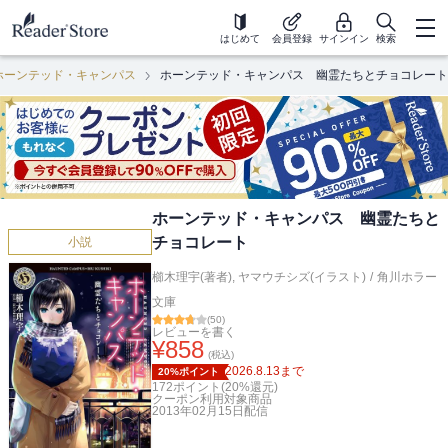
はじめて
会員登録
サインイン
検索
ホーンテッド・キャンパス
ホーンテッド・キャンパス 幽霊たちとチョコレート
ホーンテッド・キャンパス 幽霊たちと
チョコレート
小説
櫛木理宇(著者)
,
ヤマウチシズ(イラスト)
/
角川ホラー
文庫
(
50
)
レビューを書く
¥
858
(税込)
2026.8.13
まで
20%ポイント
172
ポイント(
20
%還元)
クーポン利用対象商品
2013年02月15日
配信