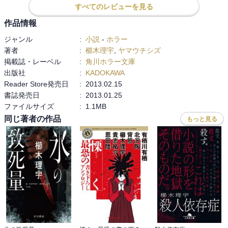
すべてのレビューを見る
作品情報
ジャンル
:
小説
-
ホラー
著者
:
櫛木理宇
,
ヤマウチシズ
掲載誌・レーベル
:
角川ホラー文庫
出版社
:
KADOKAWA
Reader Store発売日
:
2013.02.15
書誌発売日
:
2013.01.25
ファイルサイズ
:
1.1MB
同じ著者の作品
もっと見る