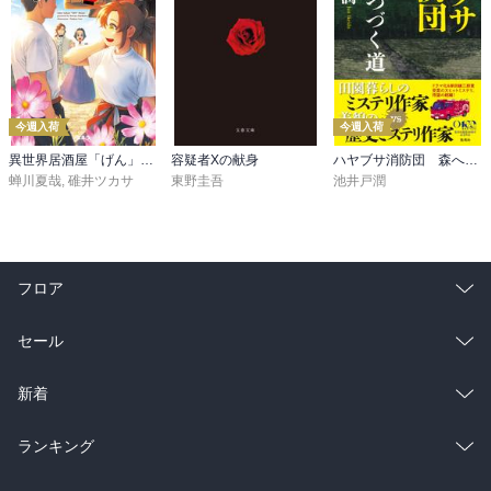
今週入荷
今週入荷
異世界居酒屋「げん」三杯目
容疑者Xの献身
ハヤブサ消防団 森へつづく道
蝉川夏哉
,
碓井ツカサ
東野圭吾
池井戸潤
フロア
総合
コミック
セール
ラノベ
小説
総合
コミック
新着
雑誌・グラビア
ビジネス・実用
ラノベ
小説
総合
コミック
ランキング
BL・TL