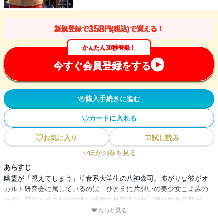
358
新規登録で
円(税込)で買える！
かんたん30秒登録！
今すぐ会員登録をする
購入手続きに進む
カートに入れる
お気に入り
試し読み
ほかの巻を見る
あらすじ
幽霊が「視えてしまう」草食系大学生の八神森司。怖がりな彼がオ
カルト研究会に属しているのは、ひとえに片想いの美少女こよみの
ため。霊にとりつかれやすい彼女を見守るのが、彼の生き甲斐だ。
そんなある日、映研のメンバーが、カメラに映りこんだ「後ろ姿の
もっと見る