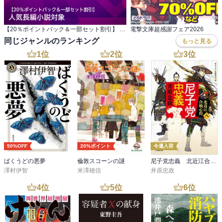
【20％ポイントバック＆一部セット割引】 人気長編小説対象
電撃文庫超感謝フェア2026
同じジャンルのランキング
もっと見る
1
位
2
位
3
位
50%OFF
20%ポイント
今週入荷
ばくうどの悪夢
倫敦スコーンの謎
尼子党忠義 北近江合戦心得〈八〉
澤村伊智
米澤穂信
井原忠政
4
位
5
位
6
位