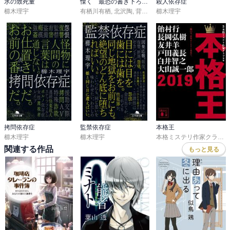
氷の致死量
慄く 最恐の書き下ろしアンソロジー
殺人依存症
櫛木理宇
有栖川有栖
,
北沢陶
,
背筋
,
櫛木理宇
櫛木理宇
,
貴志祐介
,
恩田陸
拷問依存症
監禁依存症
本格王
櫛木理宇
櫛木理宇
本格ミステリ作家クラブ
,
関連する作品
もっと見る