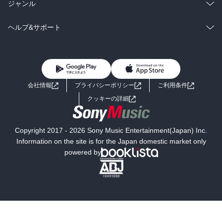
雑誌・グラビア
ビジネス・実用
ラノベ
小説
総合
コミック
ジャンル
BL・TL
雑誌・グラビア
ビジネス・実用
ラノベ
小説
コミック
男性コミック
ヘルプ&サポート
BL・TL
雑誌・グラビア
ビジネス・実用
女性コミック
コミック誌
初めての方へ
ヘルプ
BL・TL
ライトノベル
男子向けラノベ
よくあるご質問
お問い合わせ
会社情報
プライバシーポリシー
ご利用条件
女子向けラノベ
小説
利用規約
クッキーの詳細
国内小説
海外小説
Copyright 2017 - 2026 Sony Music Entertainment(Japan) Inc.
ミステリー
SF
Information on the site is for the Japan domestic market only
powered by
歴史・時代小説
文学
雑誌
グラビア写真集
ボーイズラブ
ティーンズラブ