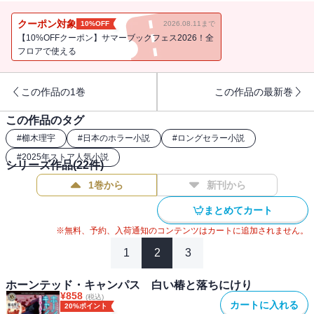
女の霊」の相談に訪れた。しかもそのカメラでこよみを隠し撮りさ
れ・・・・・・!? 本当に怖いのは、人かそれとも幽霊か？ 期待の
クーポン対象
10%OFF
2026.08.11まで
新鋭が放つ大人気オカルトミステリ第２弾!
【10%OFFクーポン】サマーブックフェス2026！全
フロアで使える
この作品の1巻
この作品の最新巻
この作品のタグ
#
櫛木理宇
#
日本のホラー小説
#
ロングセラー小説
#
2025年ストア人気小説
シリーズ作品(
22
件)
1巻から
新刊から
まとめてカート
※無料、予約、入荷通知のコンテンツはカートに追加されません。
1
2
3
ホーンテッド・キャンパス 白い椿と落ちにけり
¥
858
(税込)
カートに入れる
20%ポイント