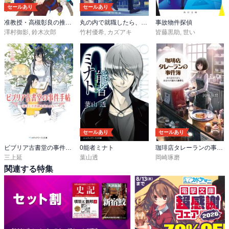
セールあり
セールあり
准教授・高槻彰良の推察 民俗学かく語りき
丸の内で就職したら、幽霊物件担当でした。
事故物件探偵
澤村御影
,
鈴木次郎
竹村優希
,
カズアキ
皆藤黒助
,
世い
セールあり
セールあり
ビブリア古書堂の事件手帖 ～扉子と不思議な客人たち～
0能者ミナト
珈琲店タレーランの事件簿
三上延
葉山透
岡崎琢磨
関連する特集