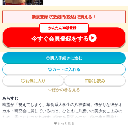
358
新規登録で
円(税込)で買える！
かんたん30秒登録！
今すぐ会員登録をする
購入手続きに進む
カートに入れる
お気に入り
試し読み
ほかの巻を見る
あらすじ
幽霊が「視えてしまう」草食系大学生の八神森司。怖がりな彼がオ
カルト研究会に属しているのは、ひとえに片想いの美少女こよみの
ため。霊にとりつかれやすい彼女を見守るのが、彼の生き甲斐だ。
そんなある日、映研のメンバーが、カメラに映りこんだ「後ろ姿の
もっと見る