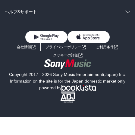
BL・TL
雑誌・グラビア
ビジネス・実用
ラノベ
小説
コミック
男性コミック
ヘルプ&サポート
BL・TL
雑誌・グラビア
ビジネス・実用
女性コミック
コミック誌
初めての方へ
ヘルプ
BL・TL
ライトノベル
男子向けラノベ
よくあるご質問
お問い合わせ
会社情報
プライバシーポリシー
ご利用条件
女子向けラノベ
小説
利用規約
クッキーの詳細
国内小説
海外小説
Copyright 2017 - 2026 Sony Music Entertainment(Japan) Inc.
ミステリー
SF
Information on the site is for the Japan domestic market only
powered by
歴史・時代小説
文学
雑誌
グラビア写真集
ボーイズラブ
ティーンズラブ