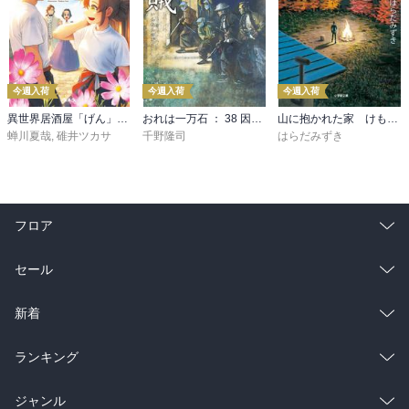
今週入荷
今週入荷
今週入荷
異世界居酒屋「げん」三杯目
おれは一万石 ： 38 因縁の賊
山に抱かれた家 けもの道
蝉川夏哉
,
碓井ツカサ
千野隆司
はらだみずき
フロア
総合
コミック
セール
ラノベ
小説
総合
コミック
新着
雑誌・グラビア
ビジネス・実用
ラノベ
小説
総合
コミック
ランキング
BL・TL
雑誌・グラビア
ビジネス・実用
ラノベ
小説
総合
コミック
ジャンル