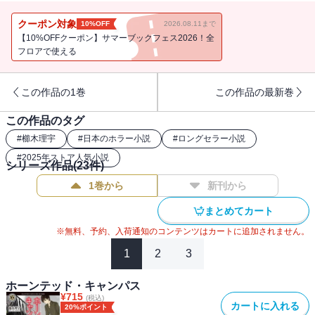
女の霊」の相談に訪れた。しかもそのカメラでこよみを隠し撮りさ
れ・・・・・・!? 本当に怖いのは、人かそれとも幽霊か？ 期待の
クーポン対象
10%OFF
2026.08.11まで
新鋭が放つ大人気オカルトミステリ第２弾!
【10%OFFクーポン】サマーブックフェス2026！全
フロアで使える
この作品の1巻
この作品の最新巻
この作品のタグ
#
櫛木理宇
#
日本のホラー小説
#
ロングセラー小説
#
2025年ストア人気小説
シリーズ作品(
23
件)
1巻から
新刊から
まとめてカート
※無料、予約、入荷通知のコンテンツはカートに追加されません。
1
2
3
ホーンテッド・キャンパス
¥
715
(税込)
カートに入れる
20%ポイント