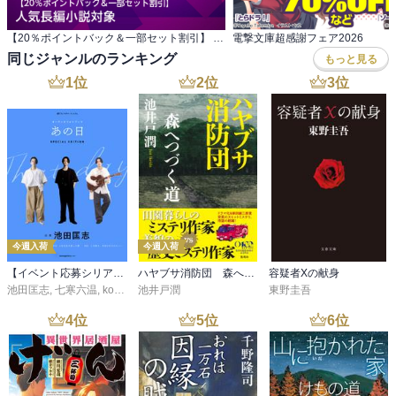
【20％ポイントバック＆一部セット割引】 人気長編小説対象
電撃文庫超感謝フェア2026
同じジャンルのランキング
もっと見る
1
位
2
位
3
位
今週入荷
今週入荷
【イベント応募シリアルコード付】池田匡志出演・オーディオフォトブック「あの日」SPECIAL EDITION（音声／動画付）
ハヤブサ消防団 森へつづく道
容疑者Xの献身
池田匡志
,
七寒六温
,
konoko58
池井戸潤
,
村崎キコ
東野圭吾
4
位
5
位
6
位