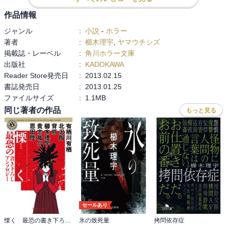
作品情報
ジャンル
:
小説
-
ホラー
著者
:
櫛木理宇
,
ヤマウチシズ
掲載誌・レーベル
:
角川ホラー文庫
出版社
:
KADOKAWA
Reader Store発売日
:
2013.02.15
書誌発売日
:
2013.01.25
ファイルサイズ
:
1.1MB
同じ著者の作品
もっと見る
セールあり
慄く 最恐の書き下ろしアンソロジー
氷の致死量
拷問依存症