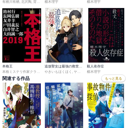
有栖川有栖
,
北沢陶
,
背筋
,
櫛木理宇
櫛木理宇
,
貴志祐介
,
恩田陸
櫛木理宇
本格王
追放聖女は最強の救世主～隣国王太子からの溺愛が止まりません～
殺人依存症
本格ミステリ作家クラブ
,
東川篤哉
やきいもほくほく
,
白川尚史
,
,
笛吹太郎
ヤマウチシズ
,
櫛木理宇
長岡弘樹
,
鷲羽巧
,
松樹凛
関連する作品
もっと見る