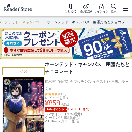
はじめて
会員登録
サインイン
検索
ホーンテッド・キャンパス
ホーンテッド・キャンパス 幽霊たちとチョコレート
ホーンテッド・キャンパス 幽霊たちと
チョコレート
小説
櫛木理宇(著者)
,
ヤマウチシズ(イラスト)
/
角川ホラー
文庫
(
50
)
レビューを書く
¥
858
(税込)
2026.8.13
まで
20%ポイント
172
ポイント(
20
%還元)
クーポン利用対象商品
2013年02月15日
配信