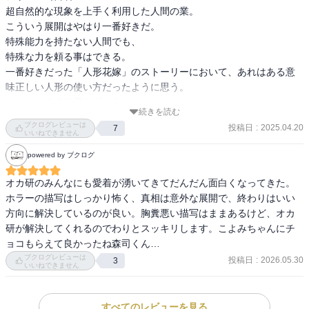
超自然的な現象を上手く利用した人間の業。

こういう展開はやはり一番好きだ。

特殊能力を持たない人間でも、

特殊な力を頼る事はできる。

一番好きだった「人形花嫁」のストーリーにおいて、あれはある意
味正しい人形の使い方だったように思う。

スカッとまでは行かずとも、

続きを読む
正に因果応報な結末は思わず北叟笑んでしまった。

ブクログレビューは
投稿日
:
2025.04.20
7
いいねできません
森司とこよみの関係がすこーしずつ動き始めているのもまた一興。
powered by ブクログ
オカ研のみんなにも愛着が湧いてきてだんだん面白くなってきた。
ホラーの描写はしっかり怖く、真相は意外な展開で、終わりはいい
方向に解決しているのが良い。胸糞悪い描写はままあるけど、オカ
研が解決してくれるのでわりとスッキリします。こよみちゃんにチ
ョコもらえて良かったね森司くん…
ブクログレビューは
投稿日
:
2026.05.30
3
いいねできません
すべてのレビューを見る