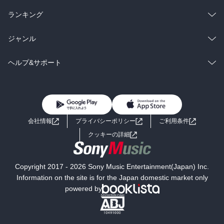
雑誌・グラビア
ビジネス・実用
ラノベ
小説
総合
コミック
ランキング
BL・TL
雑誌・グラビア
ビジネス・実用
ラノベ
小説
総合
コミック
ジャンル
BL・TL
雑誌・グラビア
ビジネス・実用
ラノベ
小説
コミック
男性コミック
ヘルプ&サポート
BL・TL
雑誌・グラビア
ビジネス・実用
女性コミック
コミック誌
初めての方へ
ヘルプ
BL・TL
ライトノベル
男子向けラノベ
よくあるご質問
お問い合わせ
会社情報
プライバシーポリシー
ご利用条件
女子向けラノベ
小説
利用規約
クッキーの詳細
国内小説
海外小説
Copyright 2017 - 2026 Sony Music Entertainment(Japan) Inc.
ミステリー
SF
Information on the site is for the Japan domestic market only
powered by
歴史・時代小説
文学
雑誌
グラビア写真集