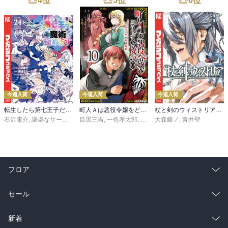
4
位
5
位
6
位
今週入荷
今週入荷
今週入荷
転生したら第七王子だったので、気ままに魔術を極めます（２４）
町人Ａは悪役令嬢をどうしても救いたい ～どぶと空と氷の姫君～１０【電子書店共通特典イラスト付】
杖と剣のウィストリア（１６）
石沢庸介
,
謙虚なサークル
,
メル。
目黒三吉
,
一色孝太郎
,
Parum
大森藤ノ
,
青井聖
フロア
総合
コミック
セール
ラノベ
小説
総合
コミック
新着