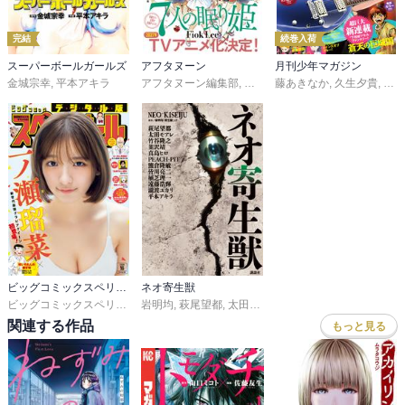
完結
続巻入荷
スーパーボールガールズ
アフタヌーン
月刊少年マガジン
金城宗幸
,
平本アキラ
アフタヌーン編集部
,
ＦｉｏｋＬｅｅ
藤あきなか
,
山口つばさ
,
久生夕貴
,
,
和田
城
ビッグコミックスペリオール
ネオ寄生獣
ビッグコミックスペリオール編集部
岩明均
,
萩尾望都
,
太田モアレ
,
竹谷隆之
,
韮沢靖
,
真島
関連する作品
もっと見る