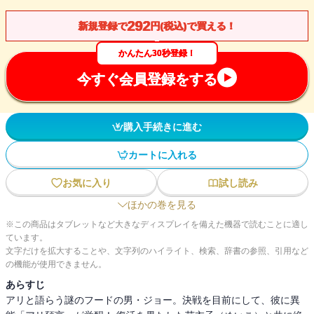
292
新規登録で
円(税込)で買える！
かんたん30秒登録！
今すぐ会員登録をする
購入手続きに進む
カートに入れる
お気に入り
試し読み
ほかの巻を見る
※この商品はタブレットなど大きなディスプレイを備えた機器で読むことに適し
ています。
文字だけを拡大することや、文字列のハイライト、検索、辞書の参照、引用など
の機能が使用できません。
あらすじ
アリと語らう謎のフードの男・ジョー。決戦を目前にして、彼に異