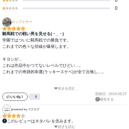
0
0
ロップイヤー
騎馬戦での戦い男を見せる(・_・)
学園ではついに騎馬戦での勝負です。

これまでの色々な伏線が爆発します。

キヨシが…

これは作品中かつてないレベルでひどい…。

これまでの奇跡的幸運(ラッキースケベ)が全て台無し…。

理事長の方も色々と追い詰められて来ましたが、あの展開はどうな
続きを読む
んでしょうねぇ。

投稿日
:
2016.06.27
いいね！
6
報告する
続きがすごく気になる引きですね。
powered by ブクログ
このレビューはネタバレを含みます。
続きを読む
学園長とフィアンセ（）の逃走劇
