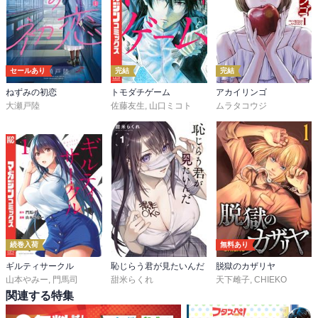
セールあり
完結
完結
ねずみの初恋
トモダチゲーム
アカイリンゴ
大瀬戸陸
佐藤友生
,
山口ミコト
ムラタコウジ
続巻入荷
無料あり
ギルティサークル
恥じらう君が見たいんだ
脱獄のカザリヤ
山本やみー
,
門馬司
甜米らくれ
天下雌子
,
CHIEKO
関連する特集