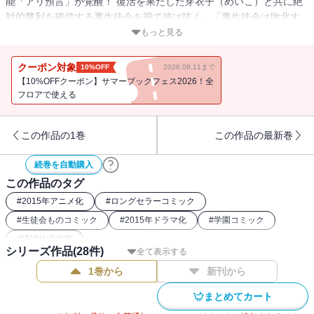
能「アリ預言」が覚醒！ 復活を果たした芽衣子（めいこ）と共に絶
対的勝利を確信する裏生徒会を視て彼は呟く。「裏生徒会は敗北す
る」……！ 圧倒的脅威と化した魔獣・アンドレを従えた表生徒会
もっと見る
を前に、その言葉は真実となってしまうのか!? なんのこっちゃワカ
ランというそこのアナタも読んだらわかるご存じ明朗学園脱獄漫
クーポン対象
10%OFF
2026.08.11まで
画、遂に、いよいよ、満を持して騎馬戦開幕!!
【10%OFFクーポン】サマーブックフェス2026！全
フロアで使える
この作品の1巻
この作品の最新巻
続巻を自動購入
この作品のタグ
#
2015年アニメ化
#
ロングセラーコミック
#
生徒会ものコミック
#
2015年ドラマ化
#
学園コミック
#
講談社漫画賞
シリーズ作品(
28
件)
全て表示する
1巻から
新刊から
まとめてカート