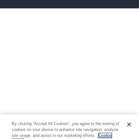
ボーイズラブ
ティーンズラブ
人文・思想・歴史
社会・政治・法律
ビジネス・経済
サイエンス・テクノロジー
コンピュータ・情報
くらし・家庭
料理・酒
ファッション・美容・ダイエット
ホビー&カルチャー
スポーツ・アウトドア
地図・ガイド
エンターテイメント
芸術・アート
映画・音楽・演劇
By clicking “Accept All Cookies”, you agree to the storing of
写真集
教養
cookies on your device to enhance site navigation, analyze
site usage, and assist in our marketing efforts.
Cookie