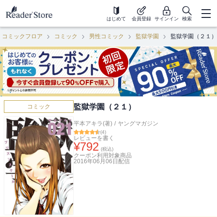
はじめて
会員登録
サインイン
検索
コミックフロア
コミック
男性コミック
監獄学園
監獄学園（２１）
監獄学園（２１）
コミック
平本アキラ(著)
/
ヤングマガジン
(
4
)
レビューを書く
¥
792
(税込)
クーポン利用対象商品
2016年06月06日
配信