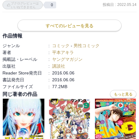
ブクログレビューは
有権者さんいい人すぎ

投稿日
:
2022.05.14
0
いいねできません
謎の男さんて笑

体育祭

すべてのレビューを見る
メイコは炭酸を飲みすぎてダウン

作品情報
いよいよ終わりと思われたが、

ジャンル
:
コミック
-
男性コミック
キヨシの勃起を利用して蹴散らす
著者
:
平本アキラ
掲載誌・レーベル
:
ヤングマガジン
出版社
:
講談社
Reader Store発売日
:
2016.06.06
書誌発売日
:
2016.06.06
ファイルサイズ
:
77.2MB
同じ著者の作品
もっと見る