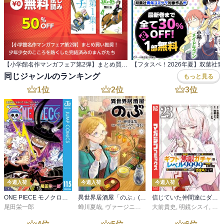
【小学館名作マンガフェア第2弾】まとめ買い推奨！ 少年少女のこころを熱くした完結済みのまんがたち
同じジャンルのランキング
もっと見る
1
位
2
位
3
位
今週入荷
今週入荷
今週入荷
ONE PIECE モノクロ版 115
異世界居酒屋「のぶ」(22)
信じていた仲間達にダンジョン奥地で殺されかけたがギフト『無限ガチャ』でレベル９９９９の仲間達を手に入れて元パーティーメンバーと世界に復讐＆『ざまぁ！』します！（２３）
尾田栄一郎
蝉川夏哉
,
ヴァージニア二等兵
大前貴史
,
転
,
明鏡シスイ
,
ｔｅ