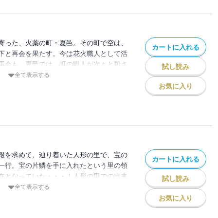
寄った、火薬の町・夏邑。その町で空は、
カートに入れる
下と再会を果たす。今は花火職人として活
再会も、夏邑では、町の職人が次々と殺さ
試し読み
きていた。そんな中、空たちが招かれた天
全て表示する
忍び寄り・・・！？火薬の町で繰り広げら
お気に入り
は、いったい誰だ！？さらに、「夏邑編」
一大転機となる「ここのつ編」に突入！大
報を求めて、辿り着いた人形の里で、宝の
カートに入れる
一行。宝の片鱗を手に入れたという里の領
在となっていた・・・！人形の里での出来
試し読み
ここのつ」の宝に興味を持った空は、次な
全て表示する
目指す。そこで一行は、「宝の番人」であ
お気に入り
会い・・・！？