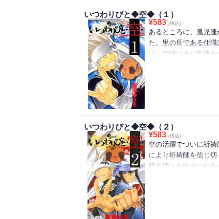
いつわりびと◆空◆（１）
¥
583
(税込)
あるところに、孤児達
た。里の長である住職
ほ）の嘘つきな性格を
本人は「バカ正直に生
い。そんなある日、里
いつわりびと◆空◆（２）
¥
583
(税込)
空の活躍でついに祈祷
により祈祷師を信じ切
腹を切った薬馬に心を
のだった。そして、空
行くことになるが・・