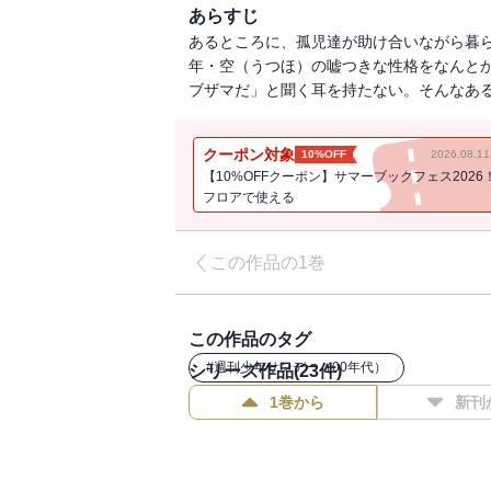
あらすじ
あるところに、孤児達が助け合いながら暮
年・空（うつほ）の嘘つきな性格をなんと
ブザマだ」と聞く耳を持たない。そんなあ
クーポン対象
10%OFF
2026.08.
【10%OFFクーポン】サマーブックフェス2026
フロアで使える
この作品の1巻
この作品のタグ
#
週刊少年サンデー（00年代）
シリーズ作品(
23
件)
1巻から
新刊