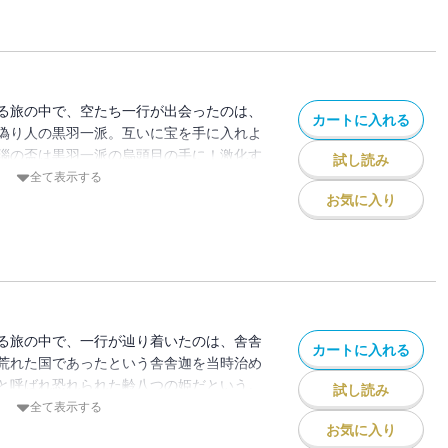
る旅の中で、空たち一行が出会ったのは、
カートに入れる
偽り人の黒羽一派。互いに宝を手に入れよ
瑙の盃は黒羽一派の烏頭目の手に！激化す
試し読み
の中で、次の宝を手に入れるの
全て表示する
お気に入り
る旅の中で、一行が辿り着いたのは、舎舎
カートに入れる
荒れた国であったという舎舎迦を当時治め
と呼ばれ恐れられた齢八つの姫だという。
試し読み
を始めた一行が目にした、その「鬼姫」似
全て表示する
で・・・！？
お気に入り