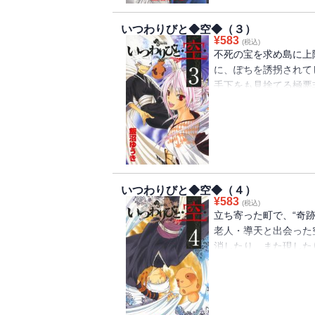
いつわりびと◆空◆（３）
¥
583
(税込)
不死の宝を求め島に上
に、ぽちを誘拐されて
手下をも見捨てる極悪
じられずに」と言い残
の道中なんと薬馬が二
のだが、姿形は全く同
か・・・？
いつわりびと◆空◆（４）
¥
583
(税込)
立ち寄った町で、“奇
老人・導天と出会った
消したり、また現した
と断言する。これを聞
分も岩山を消してみせ
め・・・。