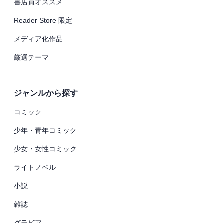
書店員オススメ
Reader Store 限定
メディア化作品
厳選テーマ
ジャンルから探す
コミック
少年・青年コミック
少女・女性コミック
ライトノベル
小説
雑誌
グラビア