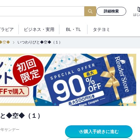
詳細検索
はじ
グラビア
ビジネス
・実用
BL・TL
タテヨミ
◆空◆
いつわりびと◆空◆（１）
と◆空◆（１）
少年サンデー
購入手続きに進む