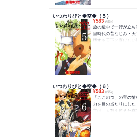
いつわりびと◆空◆（５）
¥
583
(税込)
旅の途中で一行が立ち
里時代の昔なじみ・天
躍する天下と喜ばしい
れるという怪事件が起
下の家にも怪しい影が
れる嘘の応報！真犯人
の後には、一行の旅の
注目の第５巻！！
いつわりびと◆空◆（６）
¥
583
(税込)
「ここのつ」の宝の情
力を目の当たりにした
主は、人智を超えた存
事を通じ、ますます「
る宝が眠るという地を
るという控なる男と出