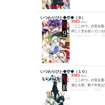
いつわりびと◆空◆（９）
¥
583
(税込)
「ここのつ」の宝を巡
同じく宝を狙っている
うと動く中で、宝・瑪
る「ここのつ」争奪戦
は・・・！？
いつわりびと◆空◆（１０）
¥
583
(税込)
「ここのつ」の宝を巡
迦なる国。数十年前は
ていたのは、「鬼姫」
街へと入り、情報収集
顔絵は、閨にそっくり