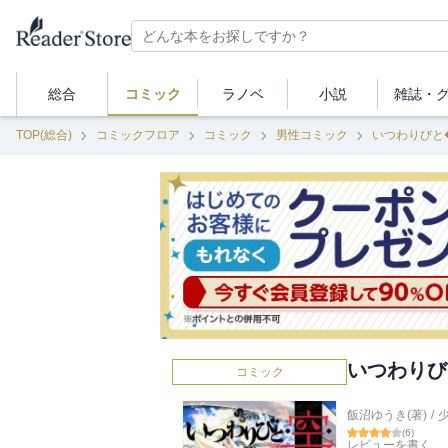
総合
コミック
ラノベ
小説
雑誌・
TOP(総合)
コミックフロア
コミック
男性コミック
いつわりびと
いつわりび
コミック
飯沼ゆうき(著)
/
(
6
)
レビューを書く