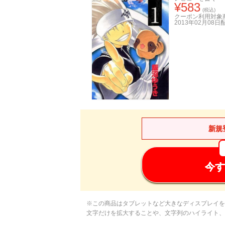
¥
583
(税込)
クーポン利用対象
2013年02月08日
新規
今す
※この商品はタブレットなど大きなディスプレイを
文字だけを拡大することや、文字列のハイライト、