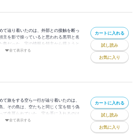
めて辿り着いたのは、外部との接触を断っ
カートに入れる
領主を影で操っていると思われる黒羽と名
た島だった。宝の情報を領主から得ようと
試し読み
りの砦への侵入を考える。協力者を得て、
全て表示する
功した空一行だが、そこで黒幕・黒羽と対
お気に入り
・！？偽り人ｖｓ．偽り人！驚愕の戦いが
めて旅をする空ら一行が辿り着いたのは、
カートに入れる
島。その島は、空たちと同じく宝を狙う偽
って牛耳られていた。宝を手に入れるのは
試し読み
とも・・・！？
全て表示する
お気に入り