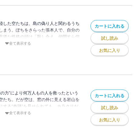
陸した空たちは、島の偽り人と関わるうち
カートに入れる
しまう。ぽちをさらった張本人で、自分の
非道な性格の頭は「殺し合え、仲間すら信
試し読み
し姿をくらます。空たちは後を追うが、そ
全て表示する
人に増えてしまう。当然どちらかが偽物な
お気に入り
じ。果たして空は仲間を見分けられるの
跡の力”により何万人もの人を救ったという
カートに入れる
空たち。だが空は、窓の外に見える岩山を
りする“奇跡”を見せられても、カラクリだ
試し読み
いた教団の信者たちは怒り出すが、空は自
全て表示する
るとカラクリの謎を解き明かし始
お気に入り