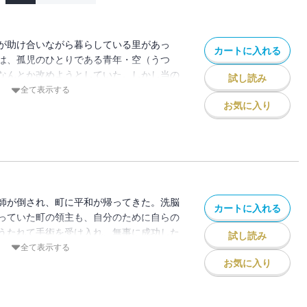
が助け合いながら暮らしている里があっ
カートに入れる
は、孤児のひとりである青年・空（うつ
なんとか改めようとしていた。しかし当の
試し読み
きるなんてブザマだ」と聞く耳を持たな
全て表示する
に強盗団が現れて・・・！？
お気に入り
師が倒され、町に平和が帰ってきた。洗脳
カートに入れる
っていた町の領主も、自分のために自らの
うたれて手術を受け入れ、無事に成功した
試し読み
、薬馬、ぽちは成り行き上、一緒に旅路を
全て表示する
・？
お気に入り