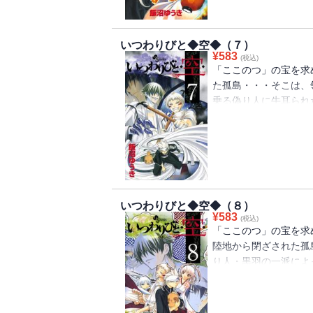
いつわりびと◆空◆（７）
¥
583
(税込)
「ここのつ」の宝を求
た孤島・・・そこは、
乗る偽り人に牛耳られ
考えた空は、強固な守
何とか砦への侵入に成
峙することとなり・・
始まる・・・！！
いつわりびと◆空◆（８）
¥
583
(税込)
「ここのつ」の宝を求
陸地から閉ざされた孤
り人・黒羽の一派によ
空か、黒羽か！？それ