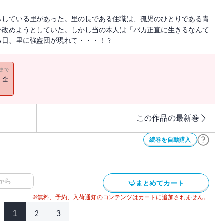
らしている里があった。里の長である住職は、孤児のひとりである青
か改めようとしていた。しかし当の本人は「バカ正直に生きるなんて
る日、里に強盗団が現れて・・・！？
11まで
！全
この作品の最新巻
続巻を自動購入
から
まとめてカート
※無料、予約、入荷通知のコンテンツはカートに追加されません。
1
2
3