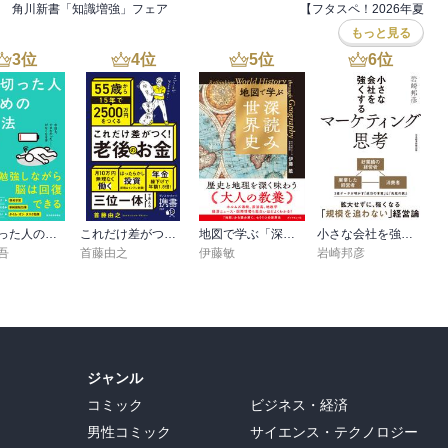
角川新書「知識増強」フェア
もっと見る
3
位
4
位
5
位
6
位
疲れ切った人のための勉強法
これだけ差がつく！老後のお金 55歳から15年で2500万円をつくる
地図で学ぶ「深読み」世界史
小さな会社を強くするマーケティング思考
吾
首藤由之
伊藤敏
岩崎邦彦
ジャンル
コミック
ビジネス・経済
男性コミック
サイエンス・テクノロジー