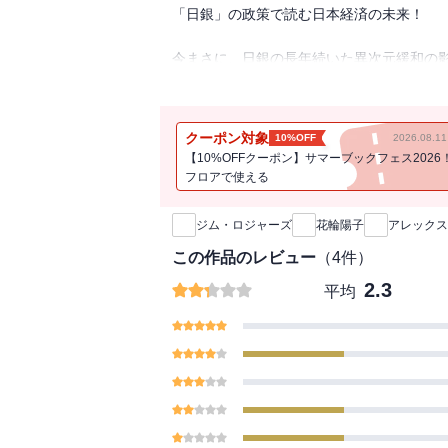
「日銀」の政策で読む日本経済の未来！
今まさに、日銀の長年続いた異次元緩和の
入コスト上昇を引き起こし、国際競争力は
そ日本は、長期的な視点で「痛みを伴う改
日銀の実態と抜本的改革の戦略！
クーポン対象
10%OFF
2026.08.
【10%OFFクーポン】サマーブックフェス2026
※カバー画像が異なる場合があります。
フロアで使える
新刊通知
ジム・ロジャーズ
花輪陽子
アレックス
この作品のレビュー
（
4
件）
2.3
平均