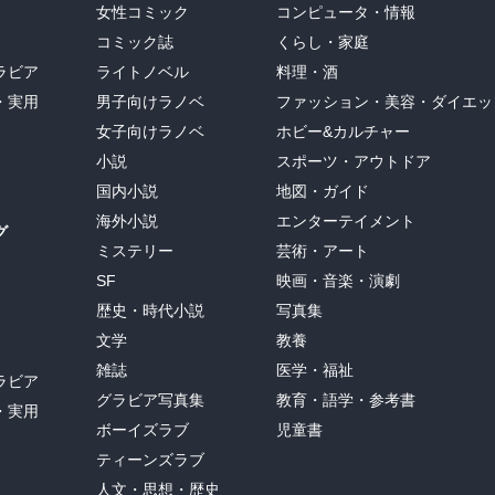
女性コミック
コンピュータ・情報
コミック誌
くらし・家庭
ラビア
ライトノベル
料理・酒
・実用
男子向けラノベ
ファッション・美容・ダイエッ
女子向けラノベ
ホビー&カルチャー
小説
スポーツ・アウトドア
国内小説
地図・ガイド
海外小説
エンターテイメント
グ
ミステリー
芸術・アート
SF
映画・音楽・演劇
歴史・時代小説
写真集
文学
教養
雑誌
医学・福祉
ラビア
グラビア写真集
教育・語学・参考書
・実用
ボーイズラブ
児童書
ティーンズラブ
人文・思想・歴史