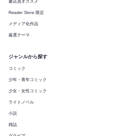
書店員オススメ
Reader Store 限定
メディア化作品
厳選テーマ
ジャンルから探す
コミック
少年・青年コミック
少女・女性コミック
ライトノベル
小説
雑誌
グラビア