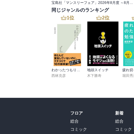
宝島社「マンスリーフェア」2026年8月度 ～8月は「ノンフィクション作品」「投資関連本」～
同じジャンルのランキング
1
位
2
位
わかったつもり～読解力がつかない本当の原因～
地頭スイッチ
西林克彦
木下勝寿
堀田秀
フロア
新着
総合
総合
コミック
コミック