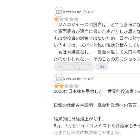
powered by ブクログ
　ジムロジャースの提言は、とても参考に
て覆面著者が適当に書いた本だとしか思え
もはや投資の対象ではないため、日本に対
いう本では、ズバッと鋭い現状分析をしてい
　もはや処置なし、「借金を返して人口を
たのかもしれない。そのことの方にショッ
ブクログレビューは
39
いいねできません
powered by ブクログ
2023に日本株を手放した、世界的投資家ジ
日銀の仕組みや説明、低金利政策への苦言、
結果的に日経爆上がり中。

6万、7万というエコノミストや評論家もチラ
たまには伝説の投資家も外すよね。
