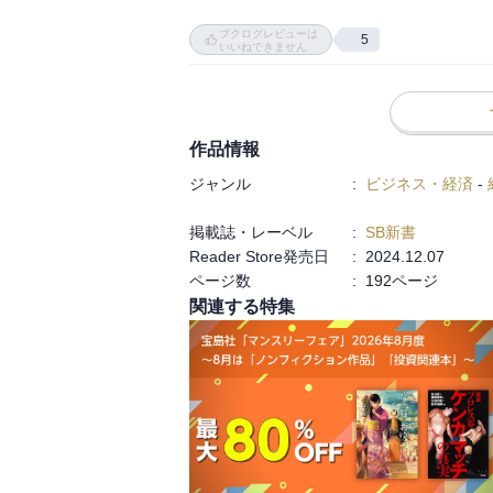
まぁ、これが持続しないだろうという見立て
ブクログレビューは
5
いいねできません
投資家としての見方や見聞の深さは流石で
作品情報
ジャンル
:
ビジネス・経済
-
掲載誌・レーベル
:
SB新書
Reader Store発売日
:
2024.12.07
ページ数
:
192ページ
関連する特集