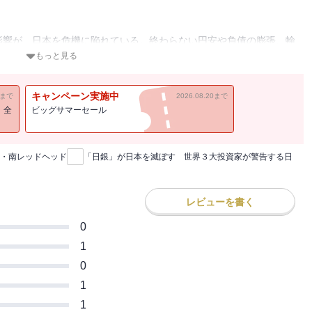
影響が、日本を危機に陥れている。終わらない円安や負債の膨張、輸
低下。人口減少と高齢化が進み、社会保障制度も限界を迎える。今こ
もっと見る
革」を実行することが急務である。世界３大投資家の１人が教える、
キャンペーン実施中
11まで
2026.08.20まで
！全
ビッグサマーセール
・南レッドヘッド
「日銀」が日本を滅ぼす 世界３大投資家が警告する日
レビューを書く
0
1
0
1
1