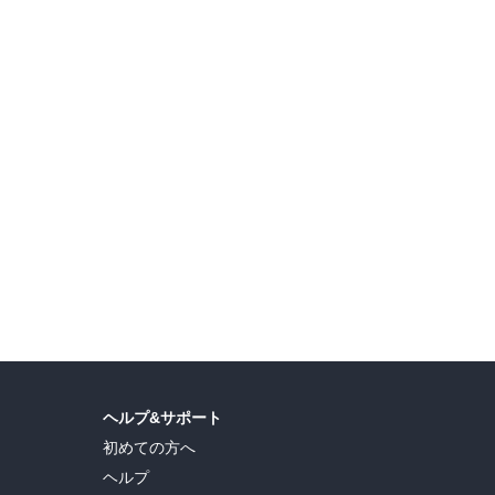
【フタスペ！2026年夏】双葉社実用書 スペシャルな8月フェア 対象作品50％OFF
ビッグサマーセール
ヘルプ&サポート
初めての方へ
ヘルプ