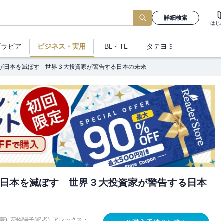
詳細検索
はじ
グラビア
ビジネス
・実用
BL・TL
タテヨミ
が日本を滅ぼす 世界３大投資家が警告する日本の未来
日本を滅ぼす 世界３大投資家が警告する日本
著)
,
花輪陽子(訳者)
,
アレックス・