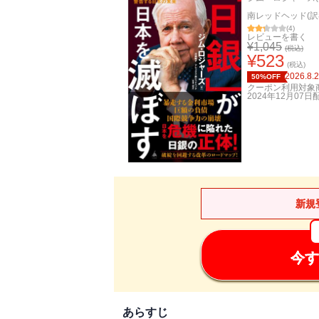
南レッドヘッド(訳
(
4
)
レビューを書く
¥
1,045
(税込)
¥
523
(税込)
2026.8.
50%OFF
クーポン利用対象
2024年12月07日
新規
今す
あらすじ