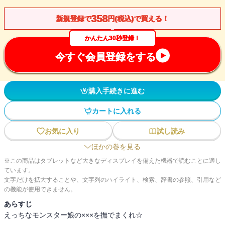
358
新規登録で
円(税込)で買える！
かんたん30秒登録！
今すぐ会員登録をする
購入手続きに進む
カートに入れる
お気に入り
試し読み
ほかの巻を見る
※この商品はタブレットなど大きなディスプレイを備えた機器で読むことに適し
ています。
文字だけを拡大することや、文字列のハイライト、検索、辞書の参照、引用など
の機能が使用できません。
あらすじ
えっちなモンスター娘の×××を撫でまくれ☆