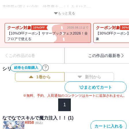
表情筋が死んだ少年、伏見魔大―ふしみまひろ―。
その表情ゆえ学校では周りから恐れられ、どこにも居場所がないと
もっと見る
感じていた魔大だが、ある日拾ったイカに異世界転移させられてし
まう！
クーポン対象
クーポン対象
10%OFF
2026.08.11まで
30%
するとイカが美少女に変身するわ、「魔王様」と呼ばれるわ、勇者
【10%OFFクーポン】サマーブックフェス2026！全
【30%OFFクーポン
が襲撃してくるわで．．．！？
フロアで使える
象
えっちなモン娘をスカウト＆強化して、魔王城を防衛せよ！！
この作品の1巻
この作品の最新巻
居場所を求める少年の異種族ハーレム物語、ここに開幕
――！！！！！！
続巻を自動購入
シリーズ作品(
4
件)
★単行本カバー下画像収録★
電子版は連載時のカラーを収録しております！
1巻から
新刊から
まとめてカート
※無料、予約、入荷通知のコンテンツはカートに追加されません。
1
なでなでスキルで魔力注入！！ (1)
¥
858
(税込)
カートに入れる