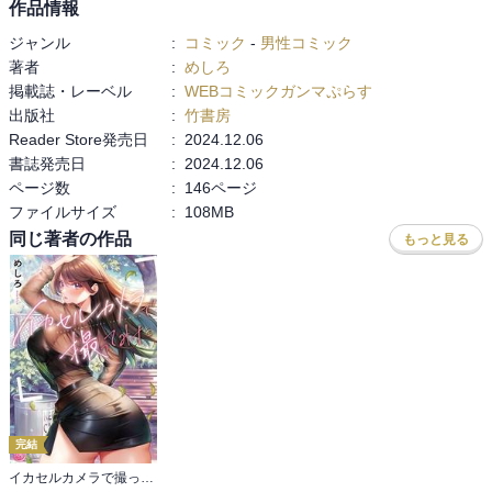
作品情報
ジャンル
:
コミック
-
男性コミック
著者
:
めしろ
掲載誌・レーベル
:
WEBコミックガンマぷらす
出版社
:
竹書房
Reader Store発売日
:
2024.12.06
書誌発売日
:
2024.12.06
ページ数
:
146ページ
ファイルサイズ
:
108MB
同じ著者の作品
もっと見る
完結
イカセルカメラで撮ってみた【フルカラー電子単行本版】