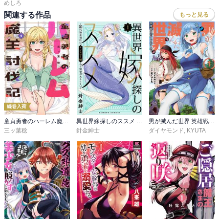
めしろ
関連する作品
もっと見る
続巻入荷
童貞勇者のハーレム魔王討伐記
異世界嫁探しのススメ ～30代独身男性は、モンスター娘から需要があるらしい～
男が滅んだ世界 英雄戦士のハーレムワールド
三ッ葉稔
針金紳士
ダイヤモンド
,
KYUTA