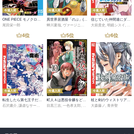
今週入荷
今週入荷
今週入荷
ONE PIECE モノクロ版 115
異世界居酒屋「のぶ」(22)
信じていた仲間達にダンジョン奥地で殺されかけたがギフト『無限ガチャ』でレベル９９９９の仲間達を手に入れて元パーティーメンバーと世界に復讐＆『ざまぁ！』します！（２３）
尾田栄一郎
蝉川夏哉
,
ヴァージニア二等兵
大前貴史
,
転
,
明鏡シスイ
,
ｔｅ
4
位
5
位
6
位
今週入荷
今週入荷
今週入荷
転生したら第七王子だったので、気ままに魔術を極めます（２４）
町人Ａは悪役令嬢をどうしても救いたい ～どぶと空と氷の姫君～１０【電子書店共通特典イラスト付】
杖と剣のウィストリア（１６）
石沢庸介
,
謙虚なサークル
,
メル。
目黒三吉
,
一色孝太郎
,
Parum
大森藤ノ
,
青井聖