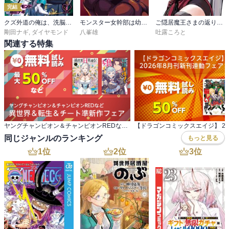
完結
クズ外道の俺は、洗脳スキルで美少女を脱がすことにした。
モンスター女幹部は幼き勇者を溺愛する
ご隠居魔王さまの返り咲き ～突如若返った先々代魔王さまはちょっぴりHな謎武術で女尊男卑の世界を平定する～
剛田ナギ
,
ダイヤモンド
八峯雄
吐露ころと
関連する特集
ヤングチャンピオン＆チャンピオンREDなど 異世界＆転生＆チート準新作フェア
同じジャンルのランキング
もっと見る
1
位
2
位
3
位