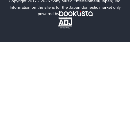
Copyright 2017 - 2026 Sony Music Entertainment(Japan) Inc.
ミステリー
SF
Information on the site is for the Japan domestic market only
powered by
歴史・時代小説
文学
雑誌
グラビア写真集
ボーイズラブ
ティーンズラブ
人文・思想・歴史
社会・政治・法律
ビジネス・経済
サイエンス・テクノロジー
コンピュータ・情報
くらし・家庭
料理・酒
ファッション・美容・ダイエット
ホビー&カルチャー
スポーツ・アウトドア
地図・ガイド
エンターテイメント