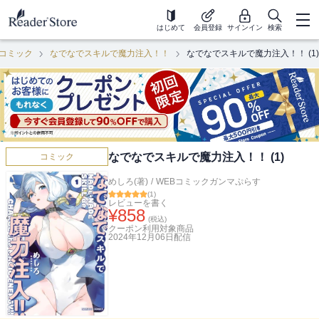
はじめて
会員登録
サインイン
検索
コミック
なでなでスキルで魔力注入！！
なでなでスキルで魔力注入！！ (1)
なでなでスキルで魔力注入！！ (1)
コミック
めしろ(著)
/
WEBコミックガンマぷらす
(
1
)
レビューを書く
¥
858
(税込)
クーポン利用対象商品
2024年12月06日
配信