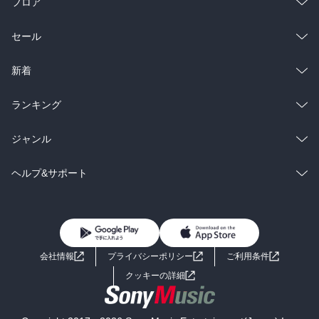
フロア
総合
コミック
セール
ラノベ
小説
総合
コミック
新着
雑誌・グラビア
ビジネス・実用
ラノベ
小説
総合
コミック
ランキング
BL・TL
雑誌・グラビア
ビジネス・実用
ラノベ
小説
総合
コミック
ジャンル
BL・TL
雑誌・グラビア
ビジネス・実用
ラノベ
小説
コミック
男性コミック
ヘルプ&サポート
BL・TL
雑誌・グラビア
ビジネス・実用
女性コミック
コミック誌
初めての方へ
ヘルプ
BL・TL
ライトノベル
男子向けラノベ
よくあるご質問
お問い合わせ
会社情報
プライバシーポリシー
ご利用条件
女子向けラノベ
小説
利用規約
クッキーの詳細
国内小説
海外小説