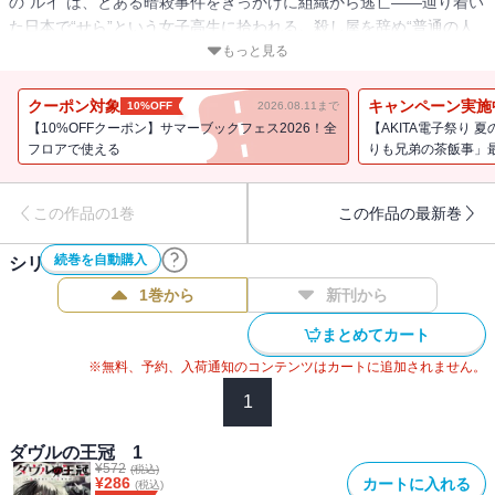
の“ルイ”は、とある暗殺事件をきっかけに組織から逃亡――辿り着い
た日本で“せら”という女子高生に拾われる。殺し屋を辞め“普通の人
生”に憧れるルイ。ところが、せらが住む教会は殺し屋やマフィア、
もっと見る
裏社会の危険人物たちが集う足抜け組織で、常に誰かに命を狙われ
ており…!? 殺し屋たちのバイオレンス＆アクション、はじまりの第
クーポン対象
キャンペーン実施
10%OFF
2026.08.11まで
１巻!!
【10%OFFクーポン】サマーブックフェス2026！全
【AKITA電子祭り
フロアで使える
りも兄弟の茶飯事」最
この作品の1巻
この作品の最新巻
続巻を自動購入
シリーズ作品(
4
件)
1巻から
新刊から
まとめてカート
※無料、予約、入荷通知のコンテンツはカートに追加されません。
1
ダヴルの王冠 1
¥
572
(税込)
¥
286
カートに入れる
(税込)