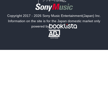
クッキーの詳細
国内小説
海外小説
Copyright 2017 - 2026 Sony Music Entertainment(Japan) Inc.
ミステリー
SF
Information on the site is for the Japan domestic market only
powered by
歴史・時代小説
文学
雑誌
グラビア写真集
ボーイズラブ
ティーンズラブ
人文・思想・歴史
社会・政治・法律
ビジネス・経済
サイエンス・テクノロジー
コンピュータ・情報
くらし・家庭
料理・酒
ファッション・美容・ダイエット