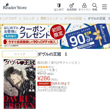
はじめて
会員登録
サインイン
検索
ミックフロア
コミック
男性コミック
ダヴルの王冠
ダヴルの王冠 1
ダヴルの王冠 1
コミック
轟昌(著)
/
週刊少年チャンピオン
(
1
)
レビューを書く
¥
572
(税込)
¥
286
(税込)
2026.8.19
まで
50%OFF
クーポン利用対象商品
2024年12月06日
配信