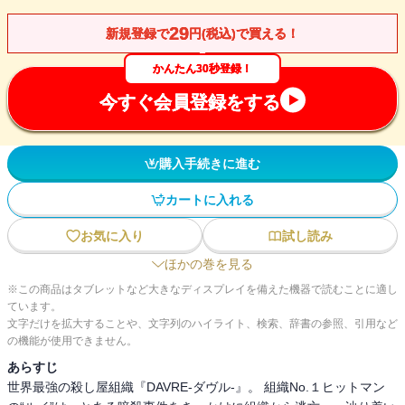
29
新規登録で
円(税込)で買える！
かんたん30秒登録！
今すぐ会員登録をする
購入手続きに進む
カートに入れる
お気に入り
試し読み
ほかの巻を見る
※この商品はタブレットなど大きなディスプレイを備えた機器で読むことに適し
ています。
文字だけを拡大することや、文字列のハイライト、検索、辞書の参照、引用など
の機能が使用できません。
あらすじ
世界最強の殺し屋組織『DAVRE‐ダヴル‐』。 組織No.１ヒットマン