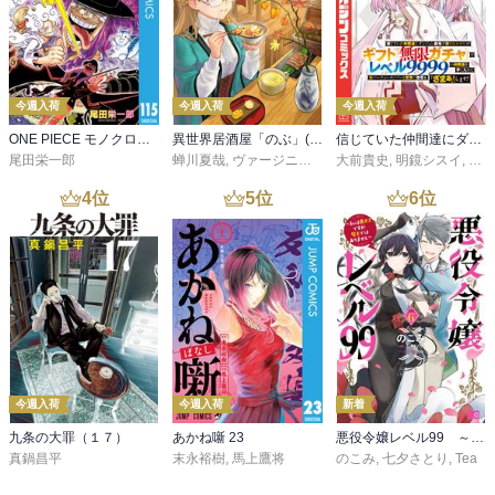
今週入荷
今週入荷
今週入荷
ONE PIECE モノクロ版 115
異世界居酒屋「のぶ」(22)
信じていた仲間達にダンジョン奥地で殺されかけたがギフト『無限ガチャ』でレベル９９９９の仲間達を手に入れて元パーティーメンバーと世界に復讐＆『ざまぁ！』します！（２３）
尾田栄一郎
蝉川夏哉
,
ヴァージニア二等兵
大前貴史
,
転
,
明鏡シスイ
,
ｔｅ
4
位
5
位
6
位
今週入荷
今週入荷
新着
九条の大罪（１７）
あかね噺 23
悪役令嬢レベル99 ～私は裏ボスですが魔王ではありません～ その６
真鍋昌平
末永裕樹
,
馬上鷹将
のこみ
,
七夕さとり
,
Tea