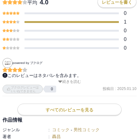
4.0
レビューを書く
平均
0
1
0
0
0
powered by ブクログ
このレビューはネタバレを含みます。
続きを読む
『中島みゆきさんが超推薦！！』という帯が目に入り…購入！“普通
ブクログレビューは
の人生” に憧れる殺し屋はちょっと普通ではない教会の人たちとどう
投稿日
:
2025.01.10
0
いいねできません
関わってどう変わって行くのか…。みゆきさんが言う『心が続きを
大催促！』である。
すべてのレビューを見る
作品情報
ジャンル
:
コミック
-
男性コミック
著者
:
轟昌