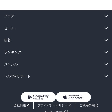
フロア
総合
コミック
セール
ラノベ
小説
総合
コミック
新着
雑誌・グラビア
ビジネス・実用
ラノベ
小説
総合
コミック
ランキング
BL・TL
雑誌・グラビア
ビジネス・実用
ラノベ
小説
総合
コミック
ジャンル
BL・TL
雑誌・グラビア
ビジネス・実用
ラノベ
小説
コミック
男性コミック
ヘルプ&サポート
BL・TL
雑誌・グラビア
ビジネス・実用
女性コミック
コミック誌
初めての方へ
ヘルプ
BL・TL
ライトノベル
男子向けラノベ
よくあるご質問
お問い合わせ
会社情報
プライバシーポリシー
ご利用条件
女子向けラノベ
小説
利用規約