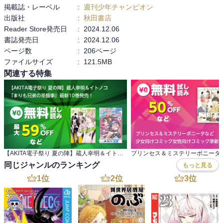
掲載誌・レーベル
:
週刊少年チャンピオン
出版社
:
秋田書店
Reader Store発売日
:
2024.12.06
書誌発売日
:
2024.12.06
ページ数
:
206ページ
ファイルサイズ
:
121.5MB
関連する特集
【AKITA電子祭り 夏の陣】蔵人幸明＆イトノコ 「まりも兄弟の茶飯事」最新10巻発売！
同じジャンルのランキング
もっと見る
1
位
2
位
3
位