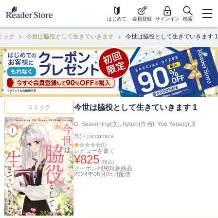
はじめて
会員登録
サインイン
検索
ミック
今世は脇役として生きていきます
今世は脇役として生きていきます 1
今世は脇役として生きていきます 1
コミック
G. Seasoning(文)
,
hyozo(作画)
,
Yoo Yerang(原
作)
/
piccomics
(
1
)
レビューを書く
¥
825
(税込)
クーポン利用対象商品
2024年06月05日
配信