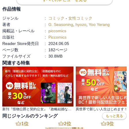
作品情報
ジャンル
:
コミック
-
女性コミック
著者
:
G. Seasoning
,
hyozo
,
Yoo Yerang
掲載誌・レーベル
:
piccomics
出版社
:
Piccomics
Reader Store発売日
:
2024.06.05
ページ数
:
182ページ
ファイルサイズ
:
30.8MB
関連する特集
新刊『怪物公爵と契約公女』『政略結婚なのに どうして執着するのですか？』発売！無料&割引など
同じジャンルのランキング
もっと見る
1
位
2
位
3
位