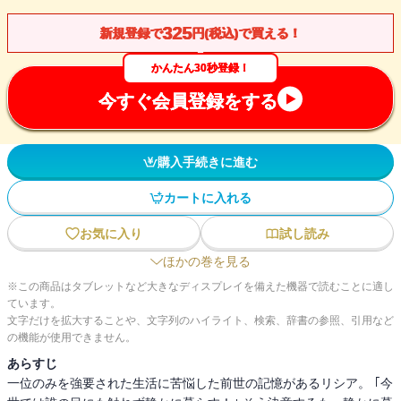
325
新規登録で
円(税込)で買える！
かんたん30秒登録！
今すぐ会員登録をする
購入手続きに進む
カートに入れる
お気に入り
試し読み
ほかの巻を見る
※この商品はタブレットなど大きなディスプレイを備えた機器で読むことに適し
ています。
文字だけを拡大することや、文字列のハイライト、検索、辞書の参照、引用など
の機能が使用できません。
あらすじ
一位のみを強要された生活に苦悩した前世の記憶があるリシア。 ｢今