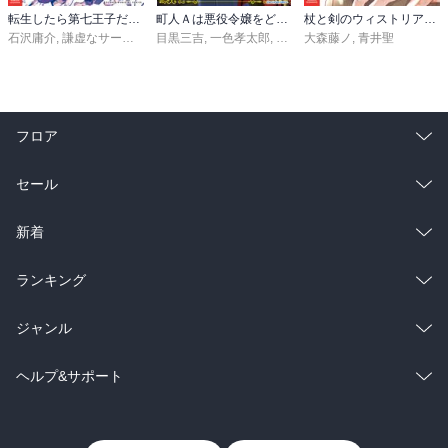
転生したら第七王子だったので、気ままに魔術を極めます（２４）
町人Ａは悪役令嬢をどうしても救いたい ～どぶと空と氷の姫君～１０【電子書店共通特典イラスト付】
杖と剣のウィストリア（１６）
石沢庸介
,
謙虚なサークル
,
メル。
目黒三吉
,
一色孝太郎
,
Parum
大森藤ノ
,
青井聖
フロア
総合
コミック
セール
ラノベ
小説
総合
コミック
新着
雑誌・グラビア
ビジネス・実用
ラノベ
小説
総合
コミック
ランキング
BL・TL
雑誌・グラビア
ビジネス・実用
ラノベ
小説
総合
コミック
ジャンル
BL・TL
雑誌・グラビア
ビジネス・実用
ラノベ
小説
コミック
男性コミック
ヘルプ&サポート
BL・TL
雑誌・グラビア
ビジネス・実用
女性コミック
コミック誌
初めての方へ
ヘルプ