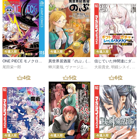
今週入荷
今週入荷
今週入荷
ONE PIECE モノクロ版 115
異世界居酒屋「のぶ」(22)
信じていた仲間達にダンジョン奥地で殺されかけたがギフト『無限ガチャ』でレベル９９９９の仲間達を手に入れて元パーティーメンバーと世界に復讐＆『ざまぁ！』します！（２３）
尾田栄一郎
蝉川夏哉
,
ヴァージニア二等兵
大前貴史
,
転
,
明鏡シスイ
,
ｔｅ
4
位
5
位
6
位
今週入荷
今週入荷
今週入荷