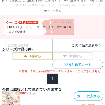
世では誰の目にも触れず静かに暮らす！｣ そう決意するも、静かに暮
らすには飛び抜けた美貌や能力まで… アカデミーに入学して影のよ
うに、目立たないよう過ごそうとしたけど、皆がうらやむ男子たち
もっと見る
が絡んできて…!? 優男の着ぐるみを着た皇子様からアカデミーで人
気ナンバー1のチャラい先輩、ミステリアスだけどいつも隣にいる同
クーポン対象
10%OFF
2026.08.11まで
級生まで…。 「もう、私のことはほっといて！」
【10%OFFクーポン】サマーブックフェス2026！全
フロアで使える
この作品の1巻
この作品の最新巻
シリーズ作品(
6
件)
1巻から
新刊から
まとめてカート
※無料、予約、入荷通知のコンテンツはカートに追加されません。
1
今世は脇役として生きていきます 1
¥
825
(税込)
カートに入れる