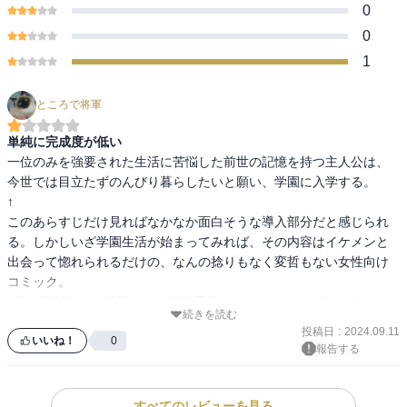
0
0
1
ところで将軍
単純に完成度が低い
一位のみを強要された生活に苦悩した前世の記憶を持つ主人公は、
今世では目立たずのんびり暮らしたいと願い、学園に入学する。

↑

このあらすじだけ見ればなかなか面白そうな導入部分だと感じられ
る。しかしいざ学園生活が始まってみれば、その内容はイケメンと
出会って惚れられるだけの、なんの捻りもなく変哲もない女性向け
コミック。

1位を強制された前世とか、転生要素とか、ぶっちゃけ無くてもよく
続きを読む
ねってくらい活かされない。画力も低いし、演出や表現も下手だ
投稿日
:
2024.09.11
し、正直全く面白いと思えなかった。

いいね！
0
報告する
もし読みたいのなら、セールの時に余ったチケットで買えば十分だ
と思う。正直それでもオススメしないけど。
すべてのレビューを見る