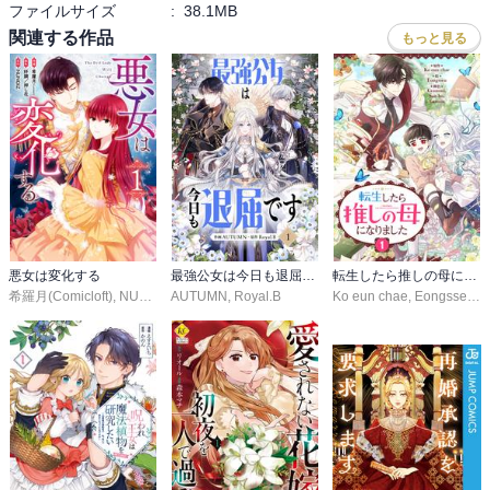
ファイルサイズ
:
38.1MB
関連する作品
もっと見る
悪女は変化する
最強公女は今日も退屈です
転生したら推しの母になりました
希羅月(Comicloft)
,
NUNOIZ
,
AUTUMN
好調/押し花
,
Royal.B
Ko eun chae
,
Eongsseu
,
G