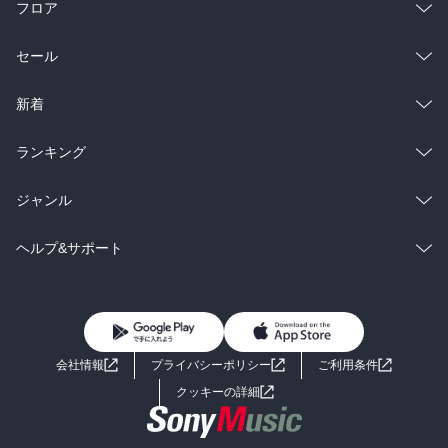
フロア
総合
コミック
セール
ラノベ
小説
総合
コミック
新着
雑誌・グラビア
ビジネス・実用
ラノベ
小説
総合
コミック
ランキング
BL・TL
雑誌・グラビア
ビジネス・実用
ラノベ
小説
総合
コミック
ジャンル
BL・TL
雑誌・グラビア
ビジネス・実用
ラノベ
小説
コミック
男性コミック
ヘルプ&サポート
BL・TL
雑誌・グラビア
ビジネス・実用
女性コミック
コミック誌
初めての方へ
ヘルプ
BL・TL
ライトノベル
男子向けラノベ
よくあるご質問
お問い合わせ
会社情報
プライバシーポリシー
ご利用条件
女子向けラノベ
小説
利用規約
クッキーの詳細
国内小説
海外小説