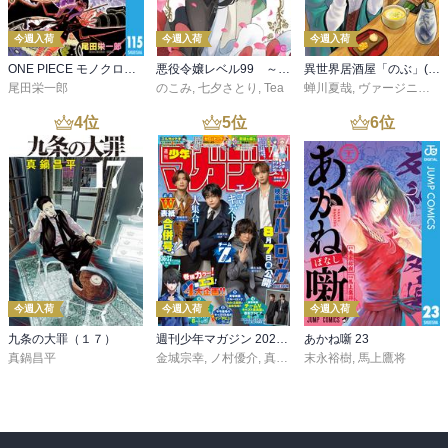
今週入荷
今週入荷
今週入荷
ONE PIECE モノクロ版 115
悪役令嬢レベル99 ～私は裏ボスですが魔王ではありません～ その６
異世界居酒屋「のぶ」(22)
尾田栄一郎
のこみ
,
七夕さとり
,
Tea
蝉川夏哉
,
ヴァージニア二等兵
4
位
5
位
6
位
今週入荷
今週入荷
今週入荷
九条の大罪（１７）
週刊少年マガジン 2026年36・37号[2026年8月5日発売]
あかね噺 23
真鍋昌平
金城宗幸
,
ノ村優介
,
真島ヒロ
末永裕樹
,
宮島礼吏
,
馬上鷹将
,
新川直司
,
久