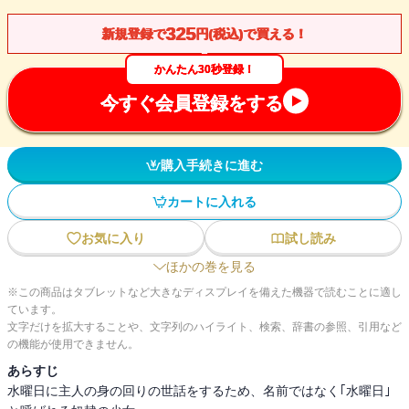
325
新規登録で
円(税込)で買える！
かんたん30秒登録！
今すぐ会員登録をする
購入手続きに進む
カートに入れる
お気に入り
試し読み
ほかの巻を見る
※この商品はタブレットなど大きなディスプレイを備えた機器で読むことに適し
ています。
文字だけを拡大することや、文字列のハイライト、検索、辞書の参照、引用など
の機能が使用できません。
あらすじ
水曜日に主人の身の回りの世話をするため、名前ではなく｢水曜日｣