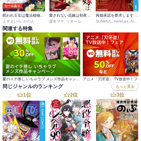
セールあり
呪われ王女は魔法植物を研究したい～公爵様が婚約者！？私、呪いで幼女になっているのですが～@COMIC
愛されない花嫁は初夜を一人で過ごす
再婚承認を要求します 単行本版【フルカラー】
えすえいち
,
かのん
森本マチ
,
リオール
SUMPUL
,
HereLee
,
Alphatart
関連する特集
夏のイチ推し いちゃラブ メンズ作品キャンペーン
アニメ「刃牙道」 TV放送中！フ
同じジャンルのランキング
もっと見る
1
位
2
位
3
位