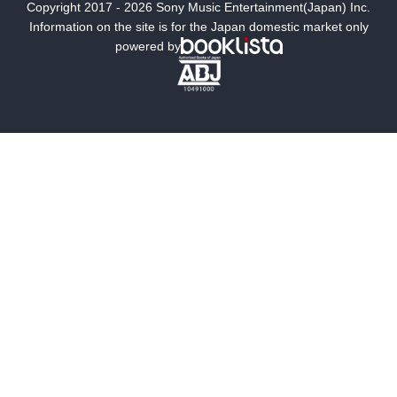
Copyright 2017 - 2026 Sony Music Entertainment(Japan) Inc.
ミステリー
SF
Information on the site is for the Japan domestic market only
powered by
歴史・時代小説
文学
雑誌
グラビア写真集
ボーイズラブ
ティーンズラブ
人文・思想・歴史
社会・政治・法律
ビジネス・経済
サイエンス・テクノロジー
コンピュータ・情報
くらし・家庭
料理・酒
ファッション・美容・ダイエット
ホビー&カルチャー
スポーツ・アウトドア
地図・ガイド
エンターテイメント