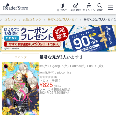
はじめて
会員登録
サインイン
検索
コミック
女性コミック
暴君な兄が3人います
暴君な兄が3人います 1
暴君な兄が3人います 1
コミック
km(文)
,
Ggaeguri(文)
,
Parkha(絵)
,
Eun Du(絵)
,
jomil(原作)
/
piccomics
(
0
)
レビューを書く
¥
825
(税込)
クーポン利用対象商品
2024年02月20日
配信