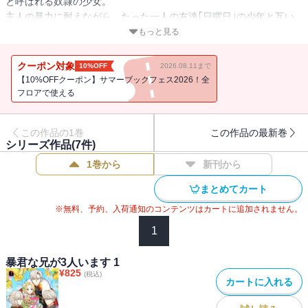
と呼ばれる奴隷の少女。
主人の暴力に耐えながら、たった一人の友達｢日曜日｣の少年と互い
に支え合い辛い日々を過ごしていた。
もっと見る
ある日、主人の逆鱗に触れ殺されそうになったその時…
突然なだれ込んできた騎士団によって主人は拘束され、少女は無事
クーポン対象
10%OFF
2026.08.11まで
保護される。
【10%OFFクーポン】サマーブックフェス2026！全
騎士達の中から現れた青年。
フロアで使える
彼は自分が少女の兄で、少女がアスカニアの皇女であると明かす。
しかも、皇女は初代皇帝の呪いを解くことのできる唯一の存在だと
この作品の1巻
この作品の最新巻
告げる。
シリーズ作品(
7
件)
思いがけず帝国の皇女となった少女は、三人の兄がいることを知る
1巻から
新刊から
のだが…
まとめてカート
※無料、予約、入荷通知のコンテンツはカートに追加されません。
1
暴君な兄が3人います 1
¥
825
(税込)
カートに入れる