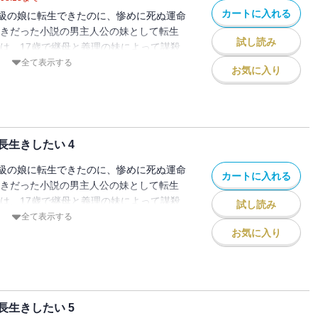
カートに入れる
級の娘に転生できたのに、惨めに死ぬ運命
好きだった小説の男主人公の妹として転生
試し読み
とは、17歳で継母と義理の妹によって謀殺
った。 小説の展開は、妹の死後、男主人
全て表示する
お気に入り
無事にヒロインと結ばれる結末だが…。
て、こんな結末絶対に許せない！ なんと
健康に長生きしてやる！」
生きしたい 4
級の娘に転生できたのに、惨めに死ぬ運命
カートに入れる
好きだった小説の男主人公の妹として転生
とは、17歳で継母と義理の妹によって謀殺
試し読み
った。 小説の展開は、妹の死後、男主人
全て表示する
無事にヒロインと結ばれる結末だが…。
お気に入り
て、こんな結末絶対に許せない！ なんと
健康に長生きしてやる！」
生きしたい 5