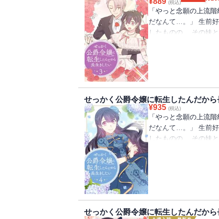
¥
889
(税込)
「やっと念願の上流階
だなんて…。」 生前
したものの、 その妹
される脇役にすぎなか
公が妹の復讐を果たし
「私だけ仲間外れにし
してでも生き残って、
せっかく公爵令嬢に転生したんだから長
¥
935
(税込)
「やっと念願の上流階
だなんて…。」 生前
したものの、 その妹
される脇役にすぎなか
公が妹の復讐を果たし
「私だけ仲間外れにし
してでも生き残って、
せっかく公爵令嬢に転生したんだから長