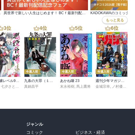
？』発売！無料&割引など
異世界で新しい人生はじめます！ BCｆ最新刊配信記念フェア
もっと見る
3
位
4
位
5
位
6
位
今週入荷
今週入荷
今週入荷
悪役令嬢レベル99 ～私は裏ボスですが魔王ではありません～ その６
九条の大罪（１７）
あかね噺 23
週刊少年マガジン 2026年36・37号[2026年8月5日発売]
,
七夕さとり
,
転
,
Tea
真鍋昌平
末永裕樹
,
馬上鷹将
金城宗幸
,
ノ村優介
,
真
ジャンル
コミック
ビジネス・経済