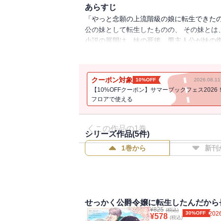
あらすじ
「やっと念願の上流階級の娘に転生できたの
公の妹として転生したものの、 その妹とは
小説の展開は、妹の死後、男主人公が妹の復
外れにして、こんな結末絶対に許せない！ 
クーポン対象
10%OFF
2026.08.
【10%OFFクーポン】サマーブックフェス2026
フロアで使える
この作品の1巻
シリーズ作品(
5
件)
1巻から
新刊
せっかく公爵令嬢に転生したんだから長
¥
825
(税込)
30%OFF
2026
¥
578
(税込)