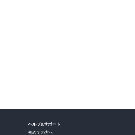
KADOKAWAのコミックスフェア カドコミ2026夏【電子版】第2弾
甘く蕩ける 異世界ロマンス
島ヒロ
,
宮島礼吏
,
新川直司
,
久世蘭
,
田中ドリル
,
御手元
,
吉河美希
,
鈴木央
,
ヒロユキ
,
ヘルプ&サポート
初めての方へ