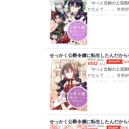
「やっと念願の上流階
だなんて…。」 生前
したものの、 その妹
される脇役にすぎなか
公が妹の復讐を果たし
「私だけ仲間外れにし
してでも生き残って、
せっかく公爵令嬢に転生したんだから長
¥
935
(税込)
10%OFF
2026
¥
842
(税込)
「やっと念願の上流階
だなんて…。」 生前
したものの、 その妹
される脇役にすぎなか
公が妹の復讐を果たし
「私だけ仲間外れにし
してでも生き残って、
せっかく公爵令嬢に転生したんだから長
¥
935
(税込)
5%OFF
2026.