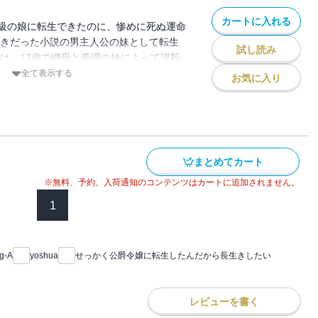
カートに入れる
級の娘に転生できたのに、惨めに死ぬ運命
好きだった小説の男主人公の妹として転生
試し読み
とは、17歳で継母と義理の妹によって謀殺
った。 小説の展開は、妹の死後、男主人
全て表示する
お気に入り
無事にヒロインと結ばれる結末だが…。
て、こんな結末絶対に許せない！ なんと
健康に長生きしてやる！」
まとめてカート
※無料、予約、入荷通知のコンテンツはカートに追加されません。
1
g-A
yoshua
せっかく公爵令嬢に転生したんだから長生きしたい
レビューを書く