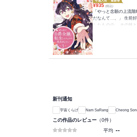
今週入荷
最新巻
¥
935
(税込)
「やっと念願の上流階
だなんて…。」 生前
したものの、 その妹
される脇役にすぎなか
公が妹の復讐を果たし
「私だけ仲間外れにし
してでも生き残って、
新刊通知
宇宙くらげ
Nam SaRang
Cheong Son
この作品のレビュー
（
0
件）
--
平均