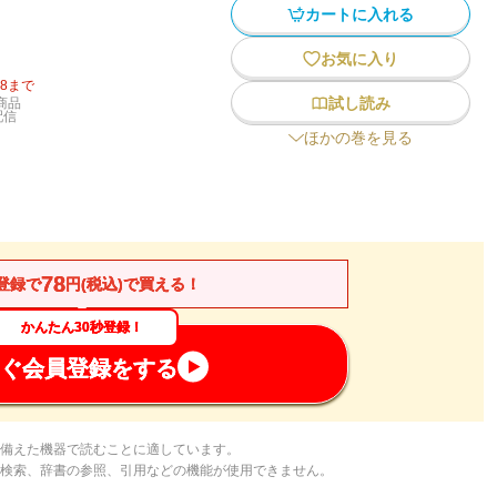
カートに入れる
お気に入り
18
まで
試し読み
商品
配信
ほかの巻を見る
78
登録で
円(税込)で買える！
かんたん30秒登録！
ぐ会員登録をする
備えた機器で読むことに適しています。
検索、辞書の参照、引用などの機能が使用できません。