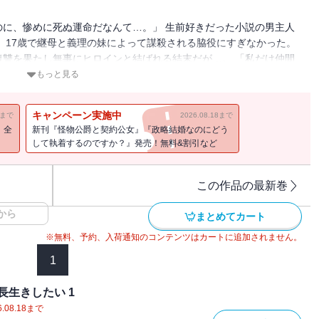
に、惨めに死ぬ運命だなんて…。」 生前好きだった小説の男主人
、17歳で継母と義理の妹によって謀殺される脇役にすぎなかった。
讐を果たし無事にヒロインと結ばれる結末だが…。 「私だけ仲間
なんとしてでも生き残って、健康に長生きしてやる！」
もっと見る
キャンペーン実施中
11まで
2026.08.18まで
！全
新刊『怪物公爵と契約公女』『政略結婚なのにどう
して執着するのですか？』発売！無料&割引など
この作品の最新巻
から
まとめてカート
※無料、予約、入荷通知のコンテンツはカートに追加されません。
1
生きしたい 1
.08.18
まで