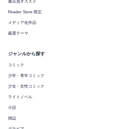
書店員オススメ
Reader Store 限定
メディア化作品
厳選テーマ
ジャンルから探す
コミック
少年・青年コミック
少女・女性コミック
ライトノベル
小説
雑誌
グラビア