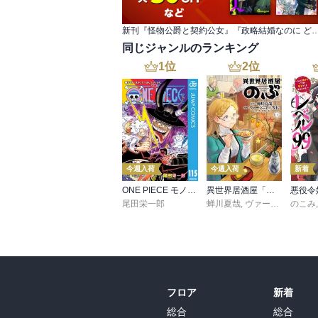
新刊『怪物公爵と契約公女』『政略結婚なのに どうして執着するのですか
同じジャンルのランキング
1
位
2
位
今週入荷
今週入荷
新着
ONE PIECE モノクロ版 115
異世界居酒屋「のぶ」(22)
尾田栄一郎
蝉川夏哉
,
ヴァージニア二等兵
のこみ
フロア
新着
総合
総合