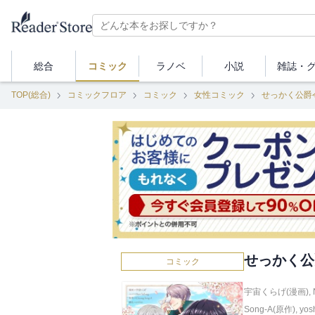
総合
コミック
ラノベ
小説
雑誌・
TOP(総合)
コミックフロア
コミック
女性コミック
せっかく公爵
せっかく公
コミック
宇宙くらげ(漫画)
,
Song-A(原作)
,
yos