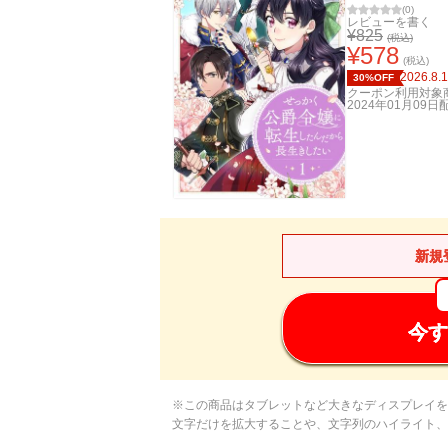
(
0
)
レビューを書く
¥
825
(税込)
¥
578
(税込)
2026.8.
30%OFF
クーポン利用対象
2024年01月09日
新規
今す
※この商品はタブレットなど大きなディスプレイを
文字だけを拡大することや、文字列のハイライト、