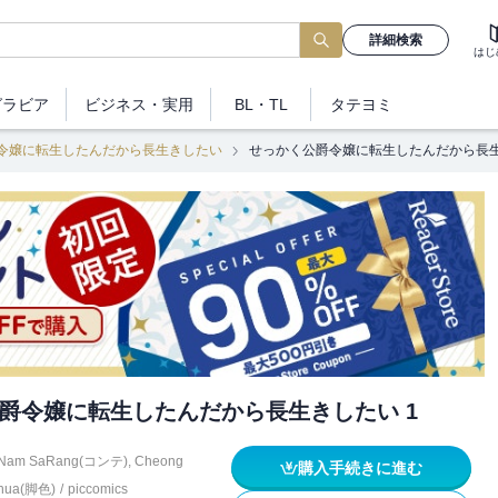
詳細検索
はじ
グラビア
ビジネス
・実用
BL・TL
タテヨミ
令嬢に転生したんだから長生きしたい
せっかく公爵令嬢に転生したんだから長生
爵令嬢に転生したんだから長生きしたい 1
Nam SaRang(コンテ)
,
Cheong
購入手続きに進む
hua(脚色)
/
piccomics