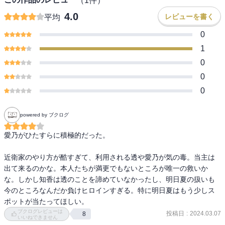
（
1
件）
4.0
レビューを書く
平均
0
1
0
0
0
powered by ブクログ
愛乃がひたすらに積極的だった。

近衛家のやり方が酷すぎて、利用される透や愛乃が気の毒。当主は
出て来るのかな。本人たちが満更でもないところが唯一の救いか
な。しかし知香は透のことを諦めていなかったし、明日夏の扱いも
今のところなんだか負けヒロインすぎる。特に明日夏はもう少しス
ポットが当たってほしい。
ブクログレビューは
投稿日
:
2024.03.07
8
いいねできません