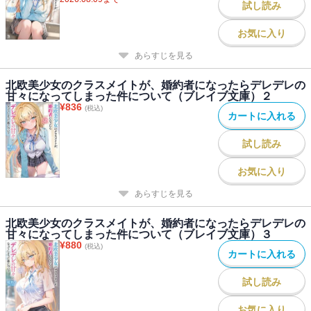
試し読み
お気に入り
あらすじを見る
北欧美少女のクラスメイトが、婚約者になったらデレデレの
甘々になってしまった件について（ブレイブ文庫）２
¥
836
(税込)
カートに入れる
試し読み
お気に入り
あらすじを見る
北欧美少女のクラスメイトが、婚約者になったらデレデレの
甘々になってしまった件について（ブレイブ文庫）３
¥
880
(税込)
カートに入れる
試し読み
お気に入り