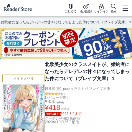
はじめて
会員登録
サインイン
検索
、婚約者になったらデレデレの甘々になってしまった件について（ブレイブ文庫）１
北欧美少女のクラスメイトが、婚約者に
なったらデレデレの甘々になってしまっ
た件について（ブレイブ文庫）１
ライトノベル
軽井広(著)
,
pon(イラスト)
/
ブレイブ文庫
(
1
)
レビューを書く
¥
836
(税込)
¥
418
(税込)
2026.8.9
まで
50%OFF
クーポン利用対象商品
2023年10月25日
配信