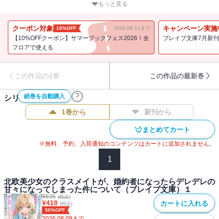
最初は政略結婚を拒否するためのお願いだったのだが、実はその相
もっと見る
手が透だと知った愛乃は途端に結婚に乗り気になり始めて……!?
これは形だけの婚約者だったはずの二人が、少しずつ互いに理解し
クーポン対象
キャンペーン実施
10%OFF
2026.08.11まで
あって、本物の恋人となっていくお話。
【10%OFFクーポン】サマーブックフェス2026！全
ブレイブ文庫7月新
フロアで使える
この作品の1巻
この作品の最新巻
続巻を自動購入
シリーズ作品(
4
件)
1巻から
新刊から
まとめてカート
※無料、予約、入荷通知のコンテンツはカートに追加されません。
1
北欧美少女のクラスメイトが、婚約者になったらデレデレの
甘々になってしまった件について（ブレイブ文庫）１
¥
836
(税込)
¥
418
カートに入れる
(税込)
50%OFF
2026.08.09
まで