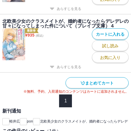
あらすじを見る
北欧美少女のクラスメイトが、婚約者になったらデレデレの
甘々になってしまった件について（ブレイブ文庫）４
最新巻
カートに入れる
¥
935
(税込)
試し読み
お気に入り
あらすじを見る
まとめてカート
※無料、予約、入荷通知のコンテンツはカートに追加されません。
1
新刊通知
軽井広
pon
北欧美少女のクラスメイトが、婚約者になったらデレデ
この作品のレビュー