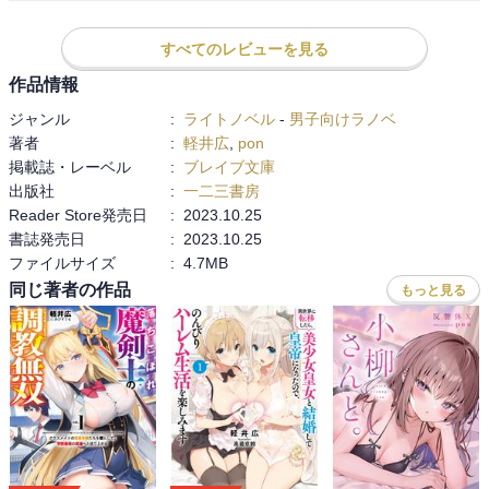
すべてのレビューを見る
作品情報
ジャンル
:
ライトノベル
-
男子向けラノベ
著者
:
軽井広
,
pon
掲載誌・レーベル
:
ブレイブ文庫
出版社
:
一二三書房
Reader Store発売日
:
2023.10.25
書誌発売日
:
2023.10.25
ファイルサイズ
:
4.7MB
同じ著者の作品
もっと見る