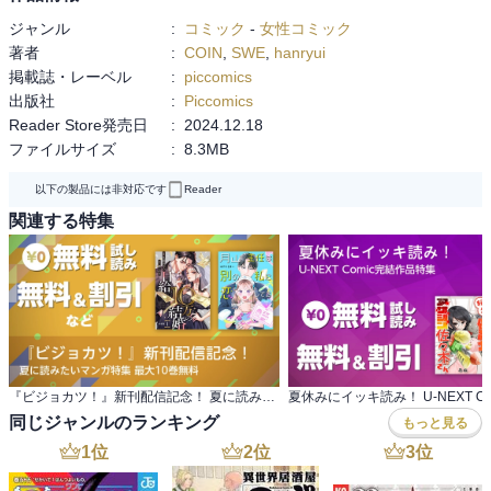
ジャンル
:
コミック
-
女性コミック
著者
:
COIN
,
SWE
,
hanryui
掲載誌・レーベル
:
piccomics
出版社
:
Piccomics
Reader Store発売日
:
2024.12.18
ファイルサイズ
:
8.3MB
以下の製品には非対応です
Reader
関連する特集
『ビジョカツ！』新刊配信記念！ 夏に読みたいマンガ特集 最大10巻無料
同じジャンルのランキング
もっと見る
1
位
2
位
3
位