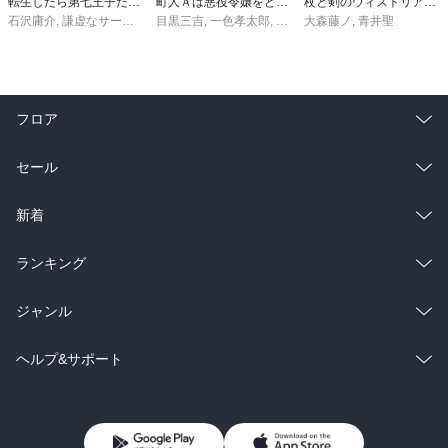
転生したら第七王子だったので、気ままに魔術を極めます（２４）
町人Ａは悪役令嬢をどうしても救いたい ～どぶと空と氷の姫君～１０【電子書店共通特典イラスト付】
杖と剣のウィストリア（１６）
石沢庸介
,
謙虚なサークル
,
メル。
目黒三吉
,
一色孝太郎
,
Parum
大森藤ノ
,
青井聖
フロア
総合
コミック
セール
ラノベ
小説
総合
コミック
新着
雑誌・グラビア
ビジネス・実用
ラノベ
小説
総合
コミック
ランキング
BL・TL
雑誌・グラビア
ビジネス・実用
ラノベ
小説
総合
コミック
ジャンル
BL・TL
雑誌・グラビア
ビジネス・実用
ラノベ
小説
コミック
男性コミック
ヘルプ&サポート
BL・TL
雑誌・グラビア
ビジネス・実用
女性コミック
コミック誌
初めての方へ
ヘルプ
BL・TL