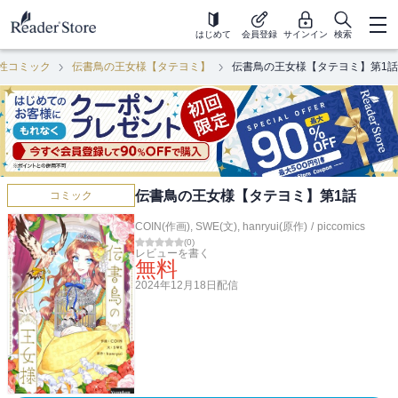
はじめて
会員登録
サインイン
検索
性コミック
伝書鳥の王女様【タテヨミ】
伝書鳥の王女様【タテヨミ】第1話
伝書鳥の王女様【タテヨミ】第1話
コミック
COIN(作画)
,
SWE(文)
,
hanryui(原作)
/
piccomics
(
0
)
レビューを書く
無料
2024年12月18日
配信