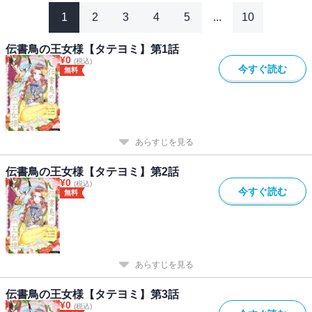
1
2
3
4
5
...
10
伝書鳥の王女様【タテヨミ】第1話
¥
0
(税込)
今すぐ読む
無料
あらすじを見る
伝書鳥の王女様【タテヨミ】第2話
¥
0
(税込)
今すぐ読む
無料
あらすじを見る
伝書鳥の王女様【タテヨミ】第3話
¥
0
(税込)