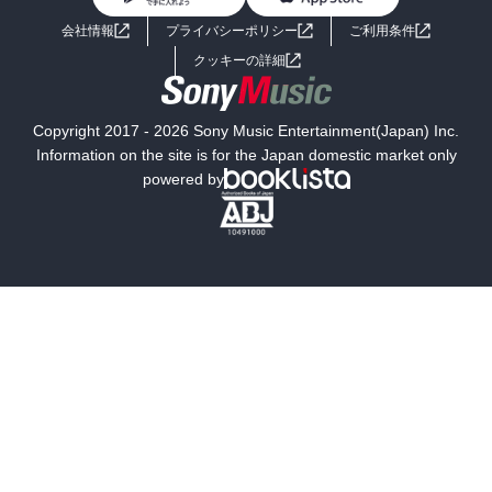
ライトノベル
男子向けラノベ
よくあるご質問
お問い合わせ
会社情報
プライバシーポリシー
ご利用条件
女子向けラノベ
小説
利用規約
クッキーの詳細
国内小説
海外小説
Copyright 2017 - 2026 Sony Music Entertainment(Japan) Inc.
ミステリー
SF
Information on the site is for the Japan domestic market only
powered by
歴史・時代小説
文学
雑誌
グラビア写真集
ボーイズラブ
ティーンズラブ
人文・思想・歴史
社会・政治・法律
ビジネス・経済
サイエンス・テクノロジー
コンピュータ・情報
くらし・家庭