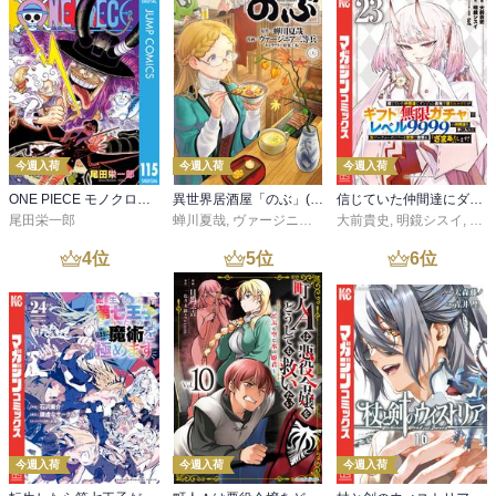
今週入荷
今週入荷
今週入荷
ONE PIECE モノクロ版 115
異世界居酒屋「のぶ」(22)
信じていた仲間達にダンジョン奥地で殺されかけたがギフト『無限ガチャ』でレベル９９９９の仲間達を手に入れて元パーティーメンバーと世界に復讐＆『ざまぁ！』します！（２３）
尾田栄一郎
蝉川夏哉
,
ヴァージニア二等兵
大前貴史
,
転
,
明鏡シスイ
,
ｔｅ
4
位
5
位
6
位
今週入荷
今週入荷
今週入荷