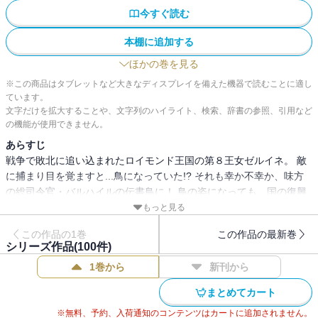
今すぐ読む
本棚に追加する
ほかの巻を見る
※この商品はタブレットなど大きなディスプレイを備えた機器で読むことに適し
ています。
文字だけを拡大することや、文字列のハイライト、検索、辞書の参照、引用など
の機能が使用できません。
あらすじ
戦争で敗北に追い込まれたロイモンド王国の第８王女ゼルイネ。 敵
に捕まり目を覚ますと...鳥になっていた!? それも幸か不幸か、味方
の総司令官・バルハイルの伝書鳥に！ 鳥の姿になっても、国の復興
のために手を尽くす彼女だが… 鳥扱いするのはもうやめてー！ 「ク
もっと見る
エエエッ!!」
この作品の1巻
この作品の最新巻
シリーズ作品(
100
件)
1巻から
新刊から
まとめてカート
※無料、予約、入荷通知のコンテンツはカートに追加されません。