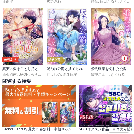
鹿雨里
玄野さわ
静華
,
龍田たると
,
さくら真呂
無料あり
続巻入荷
真実の愛を手とり足とり教えなさい
呪われ公爵と捨てられた花嫁の最愛婚
婚約破棄を免れた公爵令嬢は、夫の愛を信じられない
西根羽南
,
BAON
,
ありめ蛍
汀よしの
,
歪牙龍尾
霰屋こん
,
しきくれる
関連する特集
Berry's Fantasy 最大15巻無料・半額キャンペーン