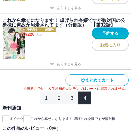
あらすじを見る
これから幸せになります！ 虐げられ令嬢ですが敵対国の公
爵様に何故か溺愛されてます（分冊版） 【第32話】
予約受付中
最新巻
予約する
¥
220
(税込)
お気に入り
あらすじを見る
まとめてカート
※無料、予約、入荷通知のコンテンツはカートに追加されません。
1
2
3
4
新刊通知
オイナツ
これから幸せになります！ 虐げられ令嬢ですが敵対国
この作品のレビュー
（
0
件）