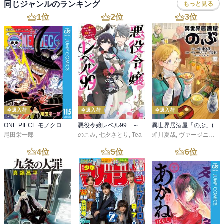
同じジャンルのランキング
もっと見る
1
位
2
位
3
位
今週入荷
今週入荷
今週入荷
ONE PIECE モノクロ版 115
悪役令嬢レベル99 ～私は裏ボスですが魔王ではありません～ その６
異世界居酒屋「のぶ」(22)
尾田栄一郎
のこみ
,
七夕さとり
,
Tea
蝉川夏哉
,
ヴァージニア二等兵
4
位
5
位
6
位