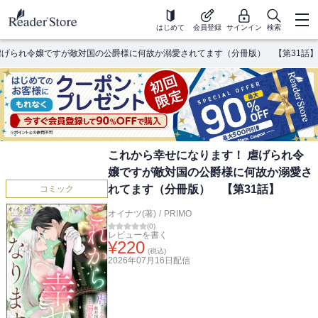
はじめて
会員登録
サインイン
検索
虐げられ令嬢ですが敵対国の公爵様に何故か溺愛されてます（分冊版） 【第31話】
これから幸せになります！ 虐げられ令
嬢ですが敵対国の公爵様に何故か溺愛さ
れてます（分冊版） 【第31話】
コミック
オイナツ(著)
/
PRIMO
(
0
)
レビューを書く
¥
220
(税込)
2026年07月16日
配信