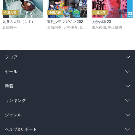
今週入荷
今週入荷
今週入荷
九条の大罪（１７）
週刊少年マガジン 2026年36・37号[2026年8月5日発売]
あかね噺 23
真鍋昌平
金城宗幸
,
ノ村優介
,
真島ヒロ
末永裕樹
,
宮島礼吏
,
馬上鷹将
,
新川直司
,
久
フロア
総合
コミック
セール
ラノベ
小説
総合
コミック
新着
雑誌・グラビア
ビジネス・実用
ラノベ
小説
総合
コミック
ランキング
BL・TL
雑誌・グラビア
ビジネス・実用
ラノベ
小説
総合
コミック
ジャンル
BL・TL
雑誌・グラビア
ビジネス・実用
ラノベ
小説
コミック
男性コミック
ヘルプ&サポート