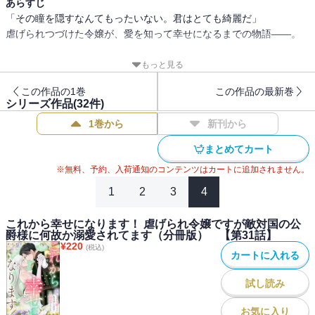
あらすじ
「その瞳を隠すなんてもったいない。君はとても綺麗だ」
虐げられつづけた令嬢が、愛を知って幸せになるまでの物語――。
“ある能力”と瞳の色のせいで家族から「魔女」と蔑まされ、牢の中で
もっと見る
幼少期を過ごしたセーラ。
この作品の1巻
この作品の最新巻
戦地での道具として売られ、売られた先でも忌み嫌われる日々に
シリーズ作品(
32
件)
「悲しい」と思う気持ちさえも失っていた。
1巻から
新刊から
終戦後、自分の命がどうなるのかもわからない中で、敵対国の公
爵・アルバートに出会う。
まとめてカート
※無料、予約、入荷通知のコンテンツはカートに追加されません。
「君の身柄は我が公爵家で預かることが決定した」
1
2
3
4
また利用される…そう思っていたのに、用意されていたのは
綺麗な洋服とあたたかい部屋、そして「ここでは自由にしていい」
これから幸せになります！ 虐げられ令嬢ですが敵対国の公
という優しい言葉だった。
爵様に何故か溺愛されてます（分冊版） 【第31話】
¥
220
(税込)
なぜこの人はこんなに良くしてくれるんだろう……。
カートに入れる
アルバートからの優しさには、ある理由があって――？
試し読み
※この作品は『PRIMO Vol.57』に収録されています。重複購入にご
お気に入り
注意下さい。