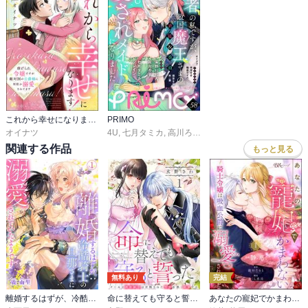
これから幸せになります！ 虐げられ令嬢ですが敵対国の公爵様に何故か溺愛されてます
PRIMO
オイナツ
4U
,
七月タミカ
,
高川ろす
,
朱野りりん
,
オイナツ
,
へや
,
関連する作品
もっと見る
無料あり
完結
離婚するはずが、冷酷騎士の旦那さまに溺愛されていたようです
命に替えても守ると誓った～クールな護衛騎士は召喚された聖女を熱く溺愛する～【コイパレ】
あなたの寵妃でかまわない ～騎士令嬢は吸血公爵に溺愛される～ コミック版 （分冊版）