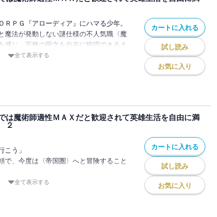
ＯＲＰＧ『アローディア』にハマる少年。
カートに入れる
と魔法が発動しない謎仕様の不人気職〈魔
を感じ、百種の呪文を自在に暗唱できるま
試し読み
レイヤーである。
全て表示する
お気に入り
ストをソロ攻略した瞬間、異世界に召喚さ
持つ九郎様に、究極魔法を創造して頂きた
では魔術師適性ＭＡＸだと歓迎されて英雄生活を自由に満
！」
 ２
唱の達人＜スペルキャスター＞』を選別す
！！
カートに入れる
行こう」
験に満ちた本物の魔法世界へようこそ！
頼で、今度は〈帝国圏〉へと冒険すること
満喫する、ＭＭＯＲＰＧライクファンタジ
試し読み
ったゲームでは、ずっとぼっちプレイヤー
全て表示する
お気に入り
女騎士さんはいわば初めてできた冒険仲
一部異なる場合がありますので、あらかじ
理由はなかった。
て、陰謀渦巻く〈帝都ガイデス〉は、ゲー