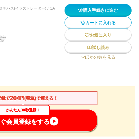
ミチハス(イラストレーター)
/
GA
購入手続きに進む
カートに入れる
お気に入り
商品
配信
試し読み
ほかの巻を見る
204
登録で
円(税込)で買える！
かんたん30秒登録！
ぐ会員登録をする