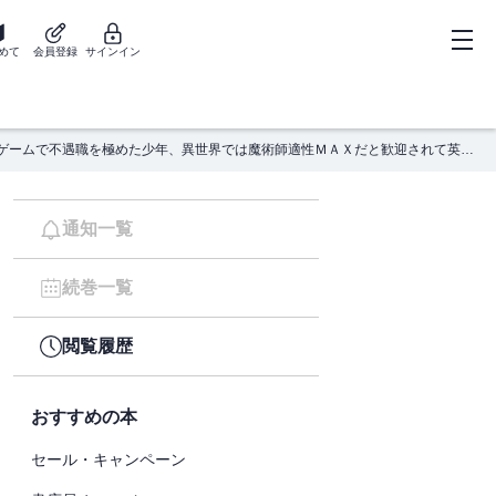
めて
会員登録
サインイン
ゲームで不遇職を極めた少年、異世界では魔術師適性ＭＡＸだと歓迎されて英雄生活を自由に満喫する／スペルキャスターＬｖ１００
通知一覧
続巻一覧
閲覧履歴
おすすめの本
セール・キャンペーン