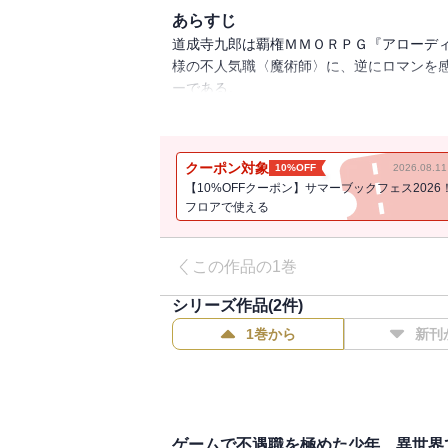
あらすじ
道成寺九郎は覇権ＭＭＯＲＰＧ『アローデ
様の不人気職〈魔術師〉に、逆にロマンを
ーである。
そんな彼が最難関クエストをソロ攻略した
「最高の魔術師適性を持つ九郎様に、究極
クーポン対象
10%OFF
2026.08.
「なにそれカッコイイ！」
【10%OFFクーポン】サマーブックフェス2026
あのゲームは『呪文詠唱の達人＜スペルキ
フロアで使える
さぁ、神ゲー以上の体験に満ちた本物の魔
憧れの異世界を自由に満喫する、ＭＭＯＲ
この作品の1巻
※電子版は紙書籍版と一部異なる場合があ
シリーズ作品(
2
件)
1巻から
新刊
ゲームで不遇職を極めた少年、異世界