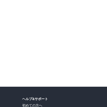
『勇者パーティーを追放された白魔導師』シリーズ 完結！ 【モンスター12周年】50％OFFセール
ドリコム夏フェア
ブ
ヘルプ&サポート
初めての方へ