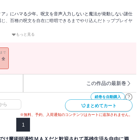
ィア』にハマる少年。呪文を音声入力しないと魔法が発動しない謎仕
感じ、百種の呪文を自在に暗唱できるまでやり込んだトッププレイヤ
もっと見る
瞬間、異世界に召喚されて――！？
魔法を創造して頂きたいのです」
11まで
！全
ャスター＞』を選別する神の試練だったのだ！！
法世界へようこそ！
ＰＧライクファンタジー開幕！！
この作品の最新巻
りますので、あらかじめご了承ください
続巻を自動購入
から
まとめてカート
※無料、予約、入荷通知のコンテンツはカートに追加されません。
1
では魔術師適性ＭＡＸだと歓迎されて英雄生活を自由に満