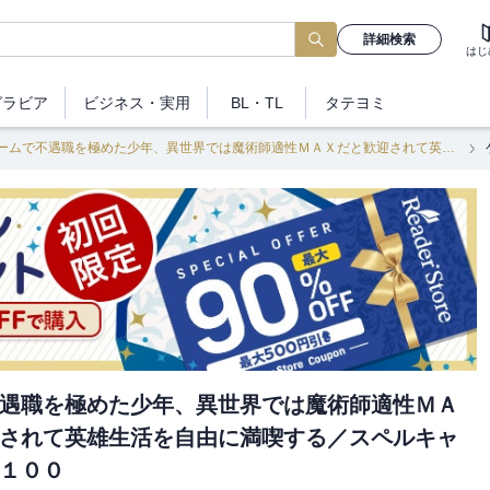
詳細検索
はじ
グラビア
ビジネス
・実用
BL・TL
タテヨミ
ゲームで不遇職を極めた少年、異世界では魔術師適性ＭＡＸだと歓迎されて英雄生活を自由に満喫する／スペルキャスターＬｖ１００
遇職を極めた少年、異世界では魔術師適性ＭＡ
されて英雄生活を自由に満喫する／スペルキャ
１００