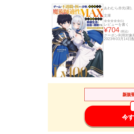
あわむら赤光(著)
,
文庫
(
1
)
レビューを書く
¥
704
(税込)
クーポン利用対象
2023年03月14日
新規
今す