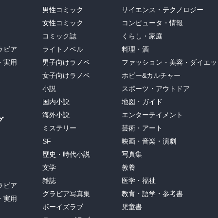
男性コミック
サイエンス・テクノロジー
女性コミック
コンピュータ・情報
コミック誌
くらし・家庭
ラビア
ライトノベル
料理・酒
・実用
男子向けラノベ
ファッション・美容・ダイエッ
女子向けラノベ
ホビー&カルチャー
小説
スポーツ・アウトドア
国内小説
地図・ガイド
海外小説
エンターテイメント
グ
ミステリー
芸術・アート
SF
映画・音楽・演劇
歴史・時代小説
写真集
文学
教養
雑誌
医学・福祉
ラビア
グラビア写真集
教育・語学・参考書
・実用
ボーイズラブ
児童書