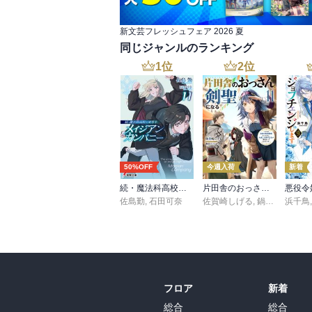
新文芸フレッシュフェア 2026 夏
同じジャンルのランキング
1
位
2
位
50%OFF
今週入荷
新着
続・魔法科高校の劣等生 メイジアン・カンパニー(11)
片田舎のおっさん、剣聖になる 11 ～ただの田舎の剣術師範だったのに、大成した弟子たちが俺を放ってくれない件～
佐島勤
,
石田可奈
佐賀崎しげる
,
鍋島テツヒロ
浜千鳥
フロア
新着
総合
総合