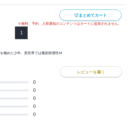
ゆかりの場所。
まさに長期旅行！？ そして着いた〈帝
まとめてカート
たと思ってたのに、まだこんな発見がある
※無料、予約、入荷通知のコンテンツはカートに追加されません。
1
ちたＭＭＯＲＰＧライクファンタジー第２
を極めた少年、異世界では魔術師適性Ｍ
一部異なる場合がありますので、あらかじ
レビューを書く
0
0
0
0
0