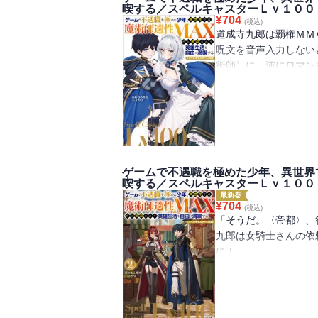
喫する／スペルキャスターＬｖ１００
¥
704
(税込)
道成寺九郎は覇権ＭＭ
呪文を音声入力しない
術師〉に、逆にロマン
でやり込んだトッププ
そんな彼が最難関クエ
れて――！？
「最高の魔術師適性を
いのです」
ゲームで不遇職を極めた少年、異世界
「なにそれカッコイイ
喫する／スペルキャスターＬｖ１００
あのゲームは『呪文詠
最新巻
¥
704
る神の試練だったのだ
(税込)
「そうだ。〈帝都〉、
さぁ、神ゲー以上の体
九郎は女騎士さんの依
憧れの異世界を自由に
に！
ー開幕！！
〈魔術師〉が不遇職だ
だった九郎にとって、
※電子版は紙書籍版と
間。そのお願いを断る
めご了承ください
何より魔術の聖地にし