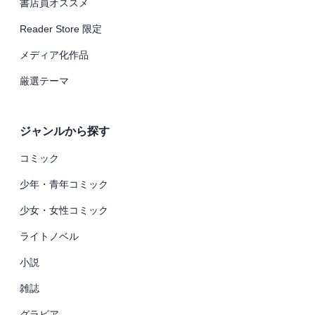
書店員オススメ
Reader Store 限定
メディア化作品
厳選テーマ
ジャンルから探す
コミック
少年・青年コミック
少女・女性コミック
ライトノベル
小説
雑誌
グラビア