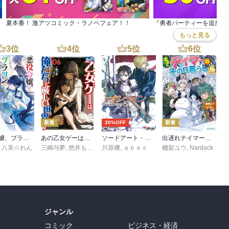
夏本番！ 激アツコミック・ラノベフェア！！
もっと見る
3
位
4
位
5
位
6
位
新着
30%OFF
新着
悪役令嬢、ブラコンにジョブチェンジします９【電子特典付き】
あの乙女ゲーは俺たちに厳しい世界です 6
ソードアート・オンライン29 ユナイタル・リングVIII
出遅れテイマーのその日暮らし 16
,
八美☆わん
三嶋与夢
,
悠井もげ
,
孟達
川原礫
,
ａｂｅｃ
棚架ユウ
,
Nardack
ジャンル
コミック
ビジネス・経済