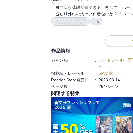
　厨二病な詠唱が辛すぎる。そして、ハーレ
　当たり外れの大きい作者なのか？『ルー
ブクログレビューは
0
いいねできません
作品情報
ジャンル
:
ライトノベル
-
男
ベ
掲載誌・レーベル
:
GA文庫
Reader Store発売日
:
2023.03.14
ページ数
:
264ページ
関連する特集