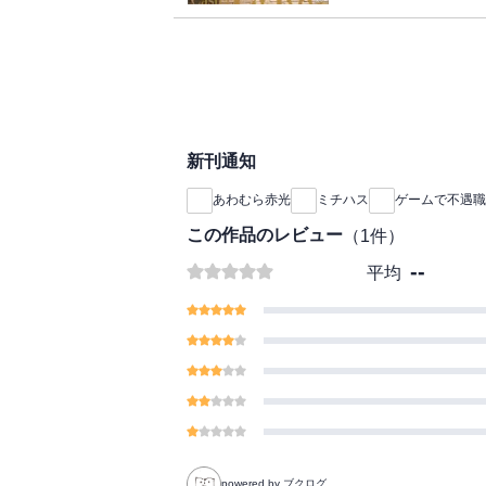
ム時代に最も親しんだ
セイラも連れて気分は
都〉で――
「ゲームで調べ尽くし
とは！」
神ゲー以上の体験に満
新刊通知
弾！！
あわむら赤光
ミチハス
ゲームで不遇職
※電子版は紙書籍版と
めご了承ください
この作品のレビュー
（
1
件）
--
平均
powered by ブクログ