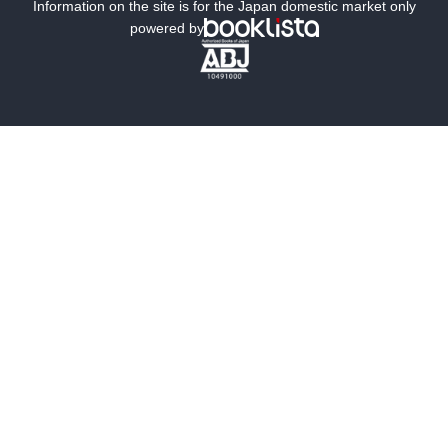
ミステリー
SF
Information on the site is for the Japan domestic market only
powered by
歴史・時代小説
文学
雑誌
グラビア写真集
ボーイズラブ
ティーンズラブ
人文・思想・歴史
社会・政治・法律
ビジネス・経済
サイエンス・テクノロジー
コンピュータ・情報
くらし・家庭
料理・酒
ファッション・美容・ダイエット
ホビー&カルチャー
スポーツ・アウトドア
地図・ガイド
エンターテイメント