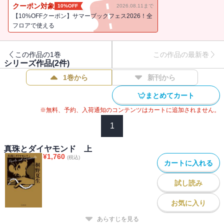
瞬く間に贅沢な暮らしに染まっていく。一方の水矢子（みやこ）は
クーポン対象
10%OFF
2026.08.11まで
不首尾に終わった受験の余波で、思いがけない流転の生活がスター
【10%OFFクーポン】サマーブックフェス2026！全
トする。そして、バブルに陰りが見え始めた頃、若者たちの運命が
フロアで使える
狂い出す……。
この作品の1巻
この作品の最新巻
シリーズ作品(
2
件)
1巻から
新刊から
まとめてカート
※無料、予約、入荷通知のコンテンツはカートに追加されません。
1
真珠とダイヤモンド 上
¥
1,760
(税込)
カートに入れる
試し読み
お気に入り
あらすじを見る