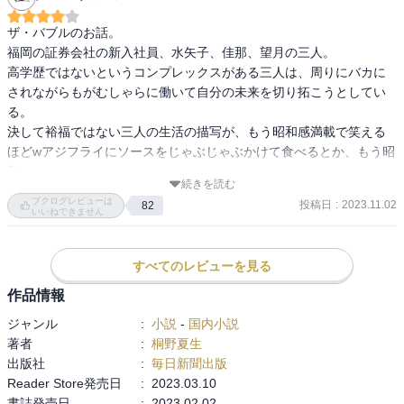
そのときは気付かない。

ザ・バブルのお話。

福岡の証券会社の新入社員、水矢子、佳那、望月の三人。

あるいは薄ら気付いて

高学歴ではないというコンプレックスがある三人は、周りにバカに
いてもリスクを軽ーく

されながらもがむしゃらに働いて自分の未来を切り拓こうとしてい
甘ーく見積もるんです。

る。

決して裕福ではない三人の生活の描写が、もう昭和感満載で笑える
まるで綿アメのように

ほどwアジフライにソースをじゃぶじゃぶかけて食べるとか、もう昭
･･･

和w

続きを読む
この頃は三高とか言われていて、高学歴、高収入、高身長の男性が
ブクログレビューは
波に乗ってるときほど

投稿日
:
2023.11.02
82
モテていましたよね。

いいねできません
冷静さを失わないこと

女性も真っ赤な口紅で高級バッグを持って香水かけまくって遊び歩
ですね。

いていたものです。

すべてのレビューを見る
そういうものを持っていない三人は、なんとか自分の力で上り詰め
とても身につまされる

て幸せになろうとしていたのです。

作品情報
作品でした。
ちょうどバブルに突入して、誰もが金儲けに興味を持ち、簡単に金
ジャンル
:
小説
-
国内小説
を手にできることを知ると、どんどんのめり込んでいき、もう元の
著者
:
桐野夏生
生活レベルには戻れなくなってゆく。

出版社
:
毎日新聞出版
令和の時代を生きている読者はバブルが崩壊することを知っている
Reader Store発売日
:
2023.03.10
ので、読んでいてヒヤヒヤが止まりません。

書誌発売日
:
2023.02.02