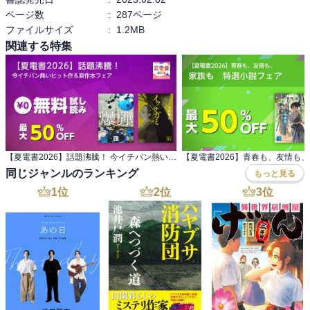
それもこの三人は社会人になったばかり。こんなバブルの時代でな
ページ数
:
287ページ
くても、新しい大人の世界で背伸びをするのは当たり前。

ファイルサイズ
:
1.2MB
でも、必要以上の金を持った時、人はやはり金に踊らされてしまう
関連する特集
のだな、と感じました。金さえあれば何でもできる、誰のことも動
かせる、と思ってしまうのですね。それは結局、金がなくなれば全
てを失うということとイコールなのだけれど。

グイグイ引き込ませる展開であっという間にページが進んでいきま
【夏電書2026】話題沸騰！ 今イチバン熱いヒット作＆原作本フェア
同じジャンルのランキング
もっと見る
1
位
2
位
3
位