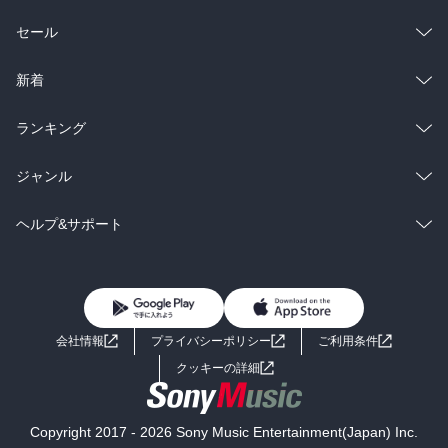
総合
コミック
セール
ラノベ
小説
総合
コミック
新着
雑誌・グラビア
ビジネス・実用
ラノベ
小説
総合
コミック
ランキング
BL・TL
雑誌・グラビア
ビジネス・実用
ラノベ
小説
総合
コミック
ジャンル
BL・TL
雑誌・グラビア
ビジネス・実用
ラノベ
小説
コミック
男性コミック
ヘルプ&サポート
BL・TL
雑誌・グラビア
ビジネス・実用
女性コミック
コミック誌
初めての方へ
ヘルプ
BL・TL
ライトノベル
男子向けラノベ
よくあるご質問
お問い合わせ
会社情報
プライバシーポリシー
ご利用条件
女子向けラノベ
小説
利用規約
クッキーの詳細
国内小説
海外小説
Copyright 2017 - 2026 Sony Music Entertainment(Japan) Inc.