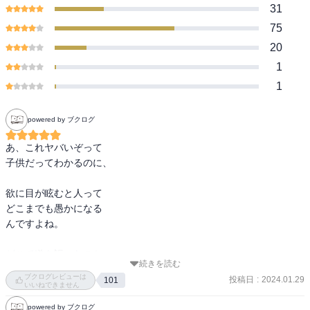
31
75
20
1
1
powered by ブクログ
あ、これヤバいぞって

子供だってわかるのに、

欲に目が眩むと人って

どこまでも愚かになる

んですよね。

どこで道を誤ったのか。

続きを読む
ブクログレビューは
投稿日
:
2024.01.29
101
後から振り返るとよく

いいねできません
わかるその分岐点も、

powered by ブクログ