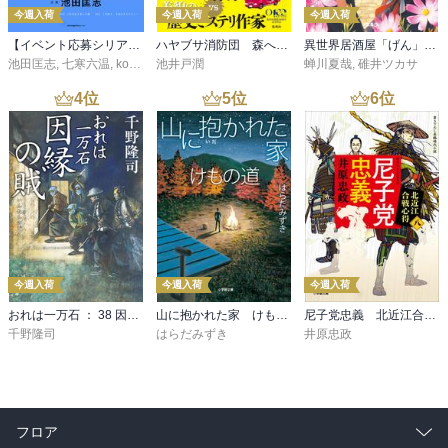
今週入荷
今週入荷
今週入荷
【イベント応募シリアルコード付】池田匡志出演・オーディオフォトブック「あの日」SPECIAL EDITION（音声／動画付）
ハヤブサ消防団 森へつづく道
異世界居酒屋「げん」三杯目
池田匡志
,
七寒六温
,
konoko58
池井戸潤
,
村崎キコ
蝉川夏哉
,
碓井ツカサ
4
位
5
位
6
位
今週入荷
今週入荷
今週入荷
おれは一万石 ： 38 因縁の賊
山に抱かれた家 けもの道
尼子党忠義 北近江合戦心得〈八〉
千野隆司
はらだみずき
井原忠政
フロア