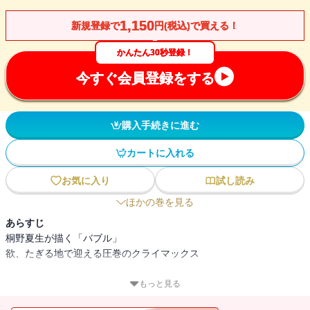
1,150
新規登録で
円(税込)で買える！
かんたん30秒登録！
今すぐ会員登録をする
購入手続きに進む
カートに入れる
お気に入り
試し読み
ほかの巻を見る
あらすじ
桐野夏生が描く「バブル」
欲、たぎる地で迎える圧巻のクライマックス
時代はバブル全盛に。東京本社に栄転が決まった望月と結婚した佳
もっと見る
那（かな）は、ヤクザの山鼻の愛人・美蘭（みらん）のてほどきで