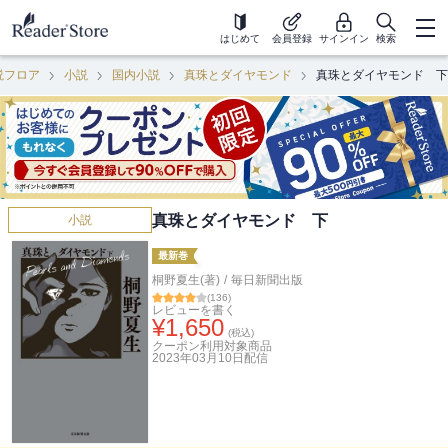
はじめて
会員登録
サインイン
検索
説フロア
小説
国内小説
真珠とダイヤモンド
真珠とダイヤモンド 下
真珠とダイヤモンド 下
小説
最新巻
桐野夏生(著)
/
毎日新聞出版
(
136
)
レビューを書く
¥
1,650
(税込)
クーポン利用対象商品
2023年03月10日
配信