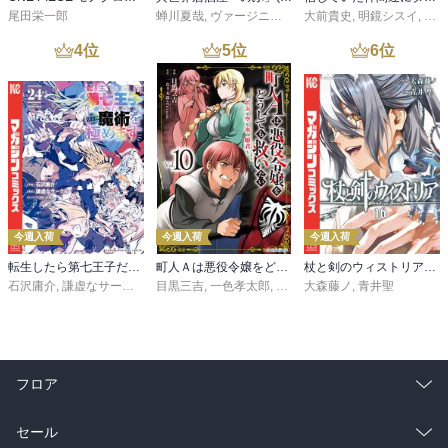
尾田栄一郎
蝉川夏哉
,
ヴァージニア二等兵
大前貴史
,
転
,
明鏡シスイ
,
ｔｅ
4
位
5
位
6
位
今週入荷
今週入荷
今週入荷
転生したら第七王子だったので、気ままに魔術を極めます（２４）
町人Ａは悪役令嬢をどうしても救いたい ～どぶと空と氷の姫君～１０【電子書店共通特典イラスト付】
杖と剣のウィストリア（１６）
石沢庸介
,
謙虚なサークル
,
メル。
目黒三吉
,
一色孝太郎
,
Parum
大森藤ノ
,
青井聖
フロア
総合
コミック
セール