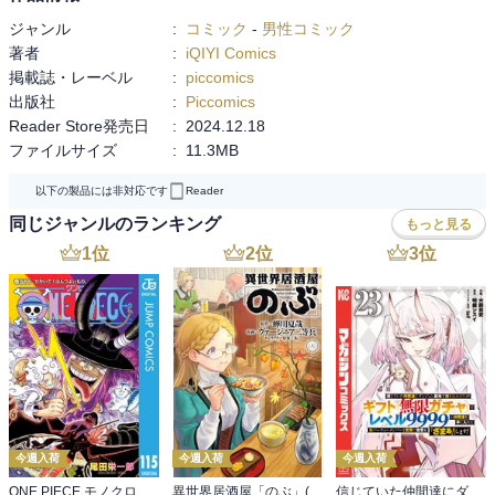
ジャンル
:
コミック
-
男性コミック
著者
:
iQIYI Comics
掲載誌・レーベル
:
piccomics
出版社
:
Piccomics
Reader Store発売日
:
2024.12.18
ファイルサイズ
:
11.3MB
以下の製品には非対応です
Reader
同じジャンルのランキング
もっと見る
1
位
2
位
3
位
今週入荷
今週入荷
今週入荷
ONE PIECE モノクロ版 115
異世界居酒屋「のぶ」(22)
信じていた仲間達にダンジョン奥地で殺されかけたがギフト『無限ガチャ』でレベル９９９９の仲間達を手に入れて元パーティーメンバーと世界に復讐＆『ざまぁ！』します！（２３）