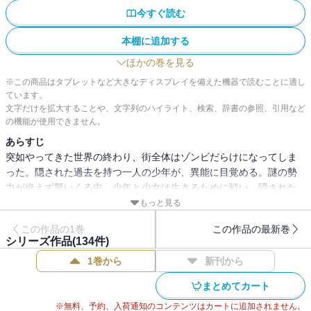
今すぐ読む
本棚に追加する
ほかの巻を見る
※この商品はタブレットなど大きなディスプレイを備えた機器で読むことに適し
ています。
文字だけを拡大することや、文字列のハイライト、検索、辞書の参照、引用など
の機能が使用できません。
あらすじ
突如やってきた世界の終わり、街全体はゾンビだらけになってしま
った。隠された過去を持つ一人の少年が、異能に目覚める。謎の勢
力が絶えず襲いくる中、少年と少女は生きるために戦い、隠された
謎を解き明かすべく、真実を探す旅に出る……
もっと見る
この作品の1巻
この作品の最新巻
シリーズ作品(
134
件)
1巻から
新刊から
まとめてカート
※無料、予約、入荷通知のコンテンツはカートに追加されません。