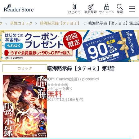
はじめて
会員登録
サインイン
検索
ク
男性コミック
暗海黙示録【タテヨミ】
暗海黙示録【タテヨミ】第1話
暗海黙示録【タテヨミ】第1話
コミック
iQIYI Comics(漫画)
/
piccomics
(
0
)
レビューを書く
無料
2024年12月18日
配信