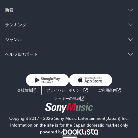
ラノベ
小説
総合
コミック
新着
雑誌・グラビア
ビジネス・実用
ラノベ
小説
総合
コミック
ランキング
BL・TL
雑誌・グラビア
ビジネス・実用
ラノベ
小説
総合
コミック
ジャンル
BL・TL
雑誌・グラビア
ビジネス・実用
ラノベ
小説
コミック
男性コミック
ヘルプ&サポート
BL・TL
雑誌・グラビア
ビジネス・実用
女性コミック
コミック誌
初めての方へ
ヘルプ
BL・TL
ライトノベル
男子向けラノベ
よくあるご質問
お問い合わせ
会社情報
プライバシーポリシー
ご利用条件
女子向けラノベ
小説
利用規約
クッキーの詳細
国内小説
海外小説
Copyright 2017 - 2026 Sony Music Entertainment(Japan) Inc.
ミステリー
SF
Information on the site is for the Japan domestic market only
powered by