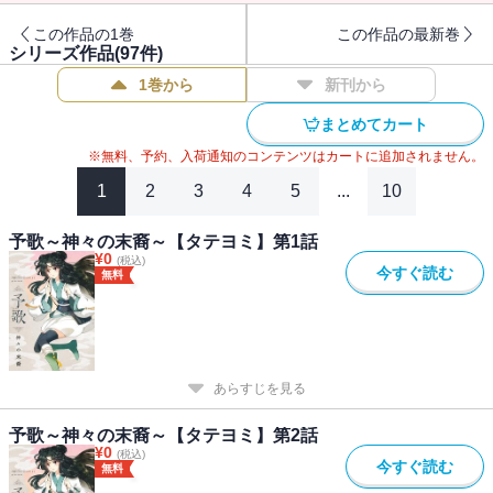
この作品の1巻
この作品の最新巻
シリーズ作品(
97
件)
1巻から
新刊から
まとめてカート
※無料、予約、入荷通知のコンテンツはカートに追加されません。
1
2
3
4
5
...
10
予歌～神々の末裔～【タテヨミ】第1話
¥
0
(税込)
今すぐ読む
無料
あらすじを見る
予歌～神々の末裔～【タテヨミ】第2話
¥
0
(税込)
今すぐ読む
無料