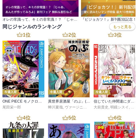
オレの常識って、キミの非常識！？ 「じゃあ、 あんたが作ってみろよ」新刊フェア 無料＆割引など
同じジャンルのランキング
もっと見る
1
位
2
位
3
位
今週入荷
今週入荷
今週入荷
ONE PIECE モノクロ版 115
異世界居酒屋「のぶ」(22)
信じていた仲間達にダンジョン奥地で殺されかけたがギフト『無限ガチャ』でレベル９９９９の仲間達を手に入れて元パーティーメンバーと世界に復讐＆『ざまぁ！』します！（２３）
尾田栄一郎
蝉川夏哉
,
ヴァージニア二等兵
大前貴史
,
転
,
明鏡シスイ
,
ｔｅ
4
位
5
位
6
位