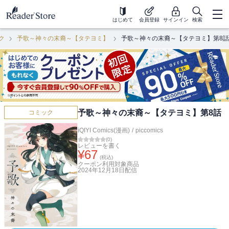
はじめて
会員登録
サインイン
検索
ク
予歌～神々の末裔～【タテヨミ】
予歌～神々の末裔～【タテヨミ】第8話
予歌～神々の末裔～【タテヨミ】第8話
コミック
iQIYI Comics(漫画)
/
piccomics
(
0
)
レビューを書く
¥
67
(税込)
クーポン利用対象商品
2024年12月18日
配信