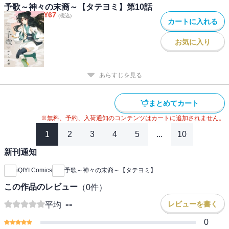
予歌～神々の末裔～【タテヨミ】第10話
¥
67
(税込)
カートに入れる
お気に入り
あらすじを見る
まとめてカート
※無料、予約、入荷通知のコンテンツはカートに追加されません。
1
2
3
4
5
...
10
新刊通知
iQIYI Comics
予歌～神々の末裔～【タテヨミ】
この作品のレビュー
（
0
件）
--
レビューを書く
平均
0