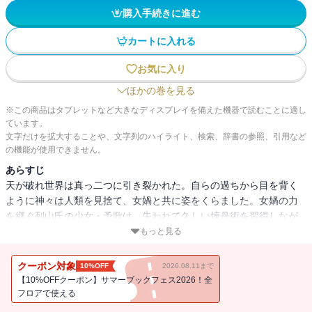
購入手続きに進む
カートに入れる
お気に入り
ほかの巻を見る
※この商品はタブレットなど大きなディスプレイを備えた機器で読むことに適し
ています。
文字だけを拡大することや、文字列のハイライト、検索、辞書の参照、引用など
の機能が使用できません。
あらすじ
天が破れ世界は真っ二つに引き裂かれた。自らの過ちから目を背く
ように神々は人類を見捨て、女媧と共に姿をくらました。女媧の力
を継ぐ列山氏の少女・予歌は、失われて久しい煉丹術を習得しなが
らも、流離いの日々を送っていた。平凡な暮らしを切望する彼女だ
もっと見る
が、やがて尚天国と玄北国の紛争に巻き込まれていく…。今にも戦
争が勃発しようとしている中、彼女は共存の道を探すべく、女媧が
クーポン対象
10%OFF
2026.08.11まで
捨てた天の裂け目を塞ぐことを決意する。
【10%OFFクーポン】サマーブックフェス2026！全
フロアで使える