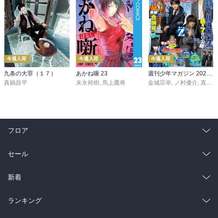
今週入荷
今週入荷
今週入荷
九条の大罪（１７）
あかね噺 23
週刊少年マガジン 2026年36・37号[2026年8月5日発売]
真鍋昌平
末永裕樹
,
馬上鷹将
金城宗幸
,
ノ村優介
,
真島ヒロ
フロア
総合
コミック
セール
ラノベ
小説
総合
コミック
新着
雑誌・グラビア
ビジネス・実用
ラノベ
小説
総合
コミック
ランキング