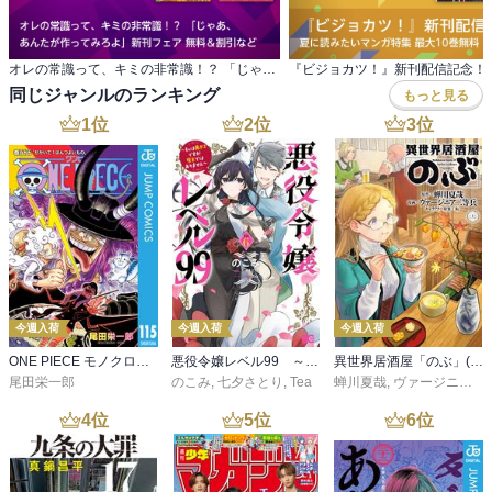
オレの常識って、キミの非常識！？ 「じゃあ、 あんたが作ってみろよ」新刊フェア 無料＆割引など
同じジャンルのランキング
もっと見る
1
位
2
位
3
位
今週入荷
今週入荷
今週入荷
ONE PIECE モノクロ版 115
悪役令嬢レベル99 ～私は裏ボスですが魔王ではありません～ その６
異世界居酒屋「のぶ」(22)
尾田栄一郎
のこみ
,
七夕さとり
,
Tea
蝉川夏哉
,
ヴァージニア二等兵
4
位
5
位
6
位