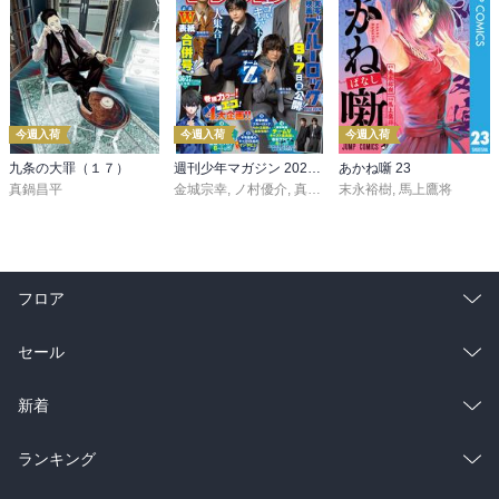
今週入荷
今週入荷
今週入荷
九条の大罪（１７）
週刊少年マガジン 2026年36・37号[2026年8月5日発売]
あかね噺 23
真鍋昌平
金城宗幸
,
ノ村優介
,
真島ヒロ
末永裕樹
,
宮島礼吏
,
馬上鷹将
,
新川直司
,
久
フロア
総合
コミック
セール
ラノベ
小説
総合
コミック
新着
雑誌・グラビア
ビジネス・実用
ラノベ
小説
総合
コミック
ランキング