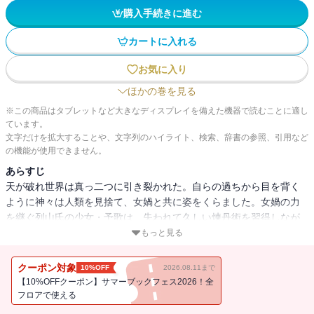
購入手続きに進む
カートに入れる
お気に入り
ほかの巻を見る
※この商品はタブレットなど大きなディスプレイを備えた機器で読むことに適し
ています。
文字だけを拡大することや、文字列のハイライト、検索、辞書の参照、引用など
の機能が使用できません。
あらすじ
天が破れ世界は真っ二つに引き裂かれた。自らの過ちから目を背く
ように神々は人類を見捨て、女媧と共に姿をくらました。女媧の力
を継ぐ列山氏の少女・予歌は、失われて久しい煉丹術を習得しなが
らも、流離いの日々を送っていた。平凡な暮らしを切望する彼女だ
もっと見る
が、やがて尚天国と玄北国の紛争に巻き込まれていく…。今にも戦
争が勃発しようとしている中、彼女は共存の道を探すべく、女媧が
クーポン対象
10%OFF
2026.08.11まで
捨てた天の裂け目を塞ぐことを決意する。
【10%OFFクーポン】サマーブックフェス2026！全
フロアで使える