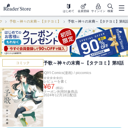
はじめて
会員登録
サインイン
検索
ク
予歌～神々の末裔～【タテヨミ】
予歌～神々の末裔～【タテヨミ】第8話
予歌～神々の末裔～【タテヨミ】第8話
コミック
iQIYI Comics(漫画)
/
piccomics
(
0
)
レビューを書く
¥
67
(税込)
クーポン利用対象商品
2024年12月18日
配信