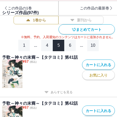
この作品の1巻
この作品の最新巻
シリーズ作品(
97
件)
1巻から
新刊から
まとめてカート
※無料、予約、入荷通知のコンテンツはカートに追加されません。
1
...
4
5
6
...
10
予歌～神々の末裔～【タテヨミ】第41話
¥
67
(税込)
カートに入れる
お気に入り
あらすじを見る
予歌～神々の末裔～【タテヨミ】第42話
¥
67
(税込)
カートに入れる