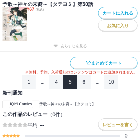
予歌～神々の末裔～【タテヨミ】第50話
¥
67
(税込)
カートに入れる
お気に入り
あらすじを見る
まとめてカート
※無料、予約、入荷通知のコンテンツはカートに追加されません。
1
...
4
5
6
...
10
新刊通知
iQIYI Comics
予歌～神々の末裔～【タテヨミ】
この作品のレビュー
（
0
件）
--
レビューを書く
平均
0