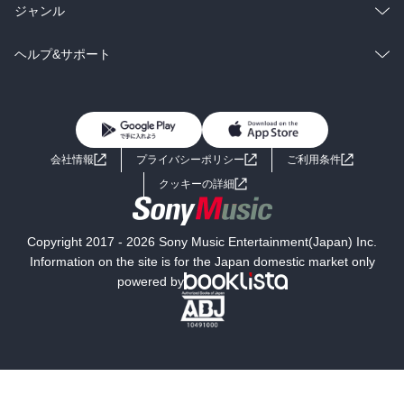
BL・TL
雑誌・グラビア
ビジネス・実用
ラノベ
小説
総合
コミック
ジャンル
BL・TL
雑誌・グラビア
ビジネス・実用
ラノベ
小説
コミック
男性コミック
ヘルプ&サポート
BL・TL
雑誌・グラビア
ビジネス・実用
女性コミック
コミック誌
初めての方へ
ヘルプ
BL・TL
ライトノベル
男子向けラノベ
よくあるご質問
お問い合わせ
会社情報
プライバシーポリシー
ご利用条件
女子向けラノベ
小説
利用規約
クッキーの詳細
国内小説
海外小説
Copyright 2017 - 2026 Sony Music Entertainment(Japan) Inc.
ミステリー
SF
Information on the site is for the Japan domestic market only
powered by
歴史・時代小説
文学
雑誌
グラビア写真集
ボーイズラブ
ティーンズラブ