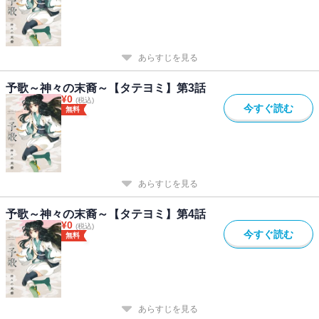
あらすじを見る
予歌～神々の末裔～【タテヨミ】第3話
¥
0
(税込)
今すぐ読む
無料
あらすじを見る
予歌～神々の末裔～【タテヨミ】第4話
¥
0
(税込)
今すぐ読む
無料
あらすじを見る