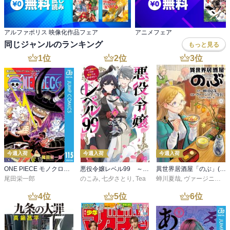
アルファポリス 映像化作品フェア
アニメフェア
同じジャンルのランキング
もっと見る
1
位
2
位
3
位
今週入荷
今週入荷
今週入荷
ONE PIECE モノクロ版 115
悪役令嬢レベル99 ～私は裏ボスですが魔王ではありません～ その６
異世界居酒屋「のぶ」(22)
尾田栄一郎
のこみ
,
七夕さとり
,
Tea
蝉川夏哉
,
ヴァージニア二等兵
4
位
5
位
6
位