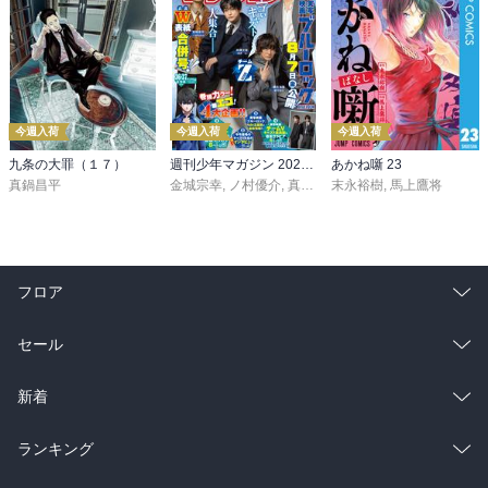
今週入荷
今週入荷
今週入荷
九条の大罪（１７）
週刊少年マガジン 2026年36・37号[2026年8月5日発売]
あかね噺 23
真鍋昌平
金城宗幸
,
ノ村優介
,
真島ヒロ
末永裕樹
,
宮島礼吏
,
馬上鷹将
,
新川直司
,
久
フロア
総合
コミック
セール
ラノベ
小説
総合
コミック
新着
雑誌・グラビア
ビジネス・実用
ラノベ
小説
総合
コミック
ランキング