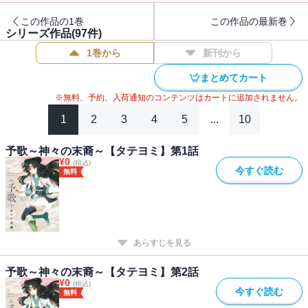
この作品の1巻
この作品の最新巻
シリーズ作品(
97
件)
1巻から
新刊から
まとめてカート
※無料、予約、入荷通知のコンテンツはカートに追加されません。
1
2
3
4
5
...
10
予歌～神々の末裔～【タテヨミ】第1話
¥
0
(税込)
今すぐ読む
無料
あらすじを見る
予歌～神々の末裔～【タテヨミ】第2話
¥
0
(税込)
今すぐ読む
無料