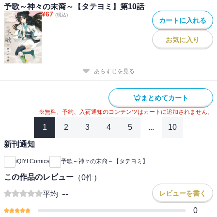
予歌～神々の末裔～【タテヨミ】第10話
¥
67
(税込)
カートに入れる
お気に入り
あらすじを見る
まとめてカート
※無料、予約、入荷通知のコンテンツはカートに追加されません。
1
2
3
4
5
...
10
新刊通知
iQIYI Comics
予歌～神々の末裔～【タテヨミ】
この作品のレビュー
（
0
件）
--
レビューを書く
平均
0