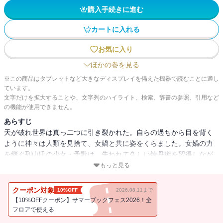
購入手続きに進む
カートに入れる
お気に入り
ほかの巻を見る
※この商品はタブレットなど大きなディスプレイを備えた機器で読むことに適し
ています。
文字だけを拡大することや、文字列のハイライト、検索、辞書の参照、引用など
の機能が使用できません。
あらすじ
天が破れ世界は真っ二つに引き裂かれた。自らの過ちから目を背く
ように神々は人類を見捨て、女媧と共に姿をくらました。女媧の力
を継ぐ列山氏の少女・予歌は、失われて久しい煉丹術を習得しなが
らも、流離いの日々を送っていた。平凡な暮らしを切望する彼女だ
もっと見る
が、やがて尚天国と玄北国の紛争に巻き込まれていく…。今にも戦
争が勃発しようとしている中、彼女は共存の道を探すべく、女媧が
クーポン対象
10%OFF
2026.08.11まで
捨てた天の裂け目を塞ぐことを決意する。
【10%OFFクーポン】サマーブックフェス2026！全
フロアで使える