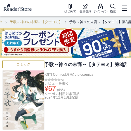
はじめて
会員登録
サインイン
検索
ク
予歌～神々の末裔～【タテヨミ】
予歌～神々の末裔～【タテヨミ】第8話
予歌～神々の末裔～【タテヨミ】第8話
コミック
iQIYI Comics(漫画)
/
piccomics
(
0
)
レビューを書く
¥
67
(税込)
クーポン利用対象商品
2024年12月18日
配信