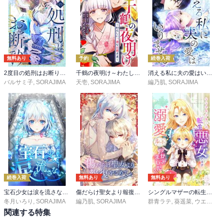
無料あり
予約
続巻入荷
2度目の処刑はお断りです【タテヨミ】
千鶴の夜明け～わたしに一途な旦那さま～【分冊版】
消える私に夫の愛はいりません【タテヨミ】
バルサミ子
,
SORAJIMA
天壱
,
SORAJIMA
編乃肌
,
SORAJIMA
続巻入荷
無料あり
無料あり
宝石少女は涙を流さない【タテヨミ】
傷だらけ聖女より報復をこめて【タテヨミ】
シングルマザーの転生悪女ですが、溺愛ルートつかみました！【単話版】
冬月いろり
,
SORAJIMA
編乃肌
,
SORAJIMA
群青ラテ
,
葵遥菜
,
ウエノ
,
関連する特集