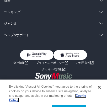
総合
コミック
新着
雑誌・グラビア
ビジネス・実用
ラノベ
小説
総合
コミック
ランキング
BL・TL
雑誌・グラビア
ビジネス・実用
ラノベ
小説
総合
コミック
ジャンル
BL・TL
雑誌・グラビア
ビジネス・実用
ラノベ
小説
コミック
男性コミック
ヘルプ&サポート
BL・TL
雑誌・グラビア
ビジネス・実用
女性コミック
コミック誌
初めての方へ
ヘルプ
BL・TL
ライトノベル
男子向けラノベ
よくあるご質問
お問い合わせ
会社情報
プライバシーポリシー
ご利用条件
女子向けラノベ
小説
利用規約
クッキーの詳細
国内小説
海外小説
Copyright 2017 - 2026 Sony Music Entertainment(Japan) Inc.
By clicking “Accept All Cookies”, you agree to the storing of
ミステリー
SF
Information on the site is for the Japan domestic market only
cookies on your device to enhance site navigation, analyze
powered by
site usage, and assist in our marketing efforts.
Cookie
Policy
歴史・時代小説
文学