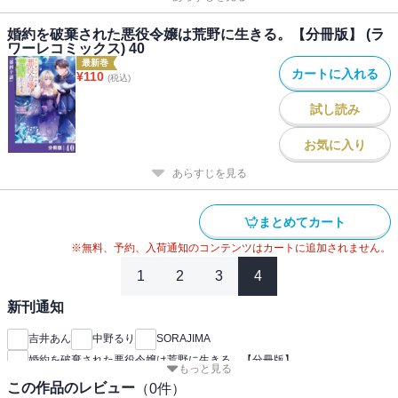
婚約を破棄された悪役令嬢は荒野に生きる。【分冊版】 (ラ
ワーレコミックス) 40
最新巻
カートに入れる
¥
110
(税込)
試し読み
お気に入り
あらすじを見る
まとめてカート
※無料、予約、入荷通知のコンテンツはカートに追加されません。
1
2
3
4
新刊通知
吉井あん
中野るり
SORAJIMA
婚約を破棄された悪役令嬢は荒野に生きる。【分冊版】
もっと見る
この作品のレビュー
（
0
件）