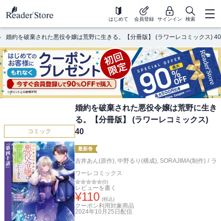
はじめて
会員登録
サインイン
検索
婚約を破棄された悪役令嬢は荒野に生きる。【分冊版】 (ラワーレコミックス) 40
婚約を破棄された悪役令嬢は荒野に生き
る。【分冊版】 (ラワーレコミックス)
40
コミック
最新巻
吉井あん(原作)
,
中野るり(構成)
,
SORAJIMA(制作)
/
ラ
ワーレコミックス
(
0
)
レビューを書く
¥
110
(税込)
クーポン利用対象商品
2024年10月25日
配信