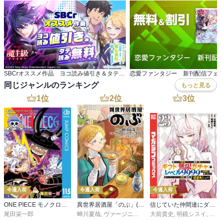
SBCrオススメ作品 ヨコ読み値引き＆タテ読み無料
恋愛ファンタジー 新刊配信フェ
同じジャンルのランキング
もっと見る
1
位
2
位
3
位
今週入荷
今週入荷
今週入荷
ONE PIECE モノクロ版 115
異世界居酒屋「のぶ」(22)
信じていた仲間達にダンジョン奥地で殺されかけたがギフト『無限ガチャ』でレベル９９９９の仲間達を手に入れて元パーティーメンバーと世界に復讐＆『ざまぁ！』します！（２３）
尾田栄一郎
蝉川夏哉
,
ヴァージニア二等兵
大前貴史
,
転
,
明鏡シスイ
,
ｔｅ