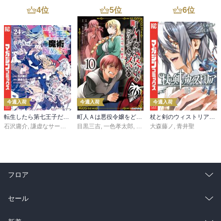
4
位
5
位
6
位
今週入荷
今週入荷
今週入荷
転生したら第七王子だったので、気ままに魔術を極めます（２４）
町人Ａは悪役令嬢をどうしても救いたい ～どぶと空と氷の姫君～１０【電子書店共通特典イラスト付】
杖と剣のウィストリア（１６）
石沢庸介
,
謙虚なサークル
,
メル。
目黒三吉
,
一色孝太郎
,
Parum
大森藤ノ
,
青井聖
フロア
総合
コミック
セール
ラノベ
小説