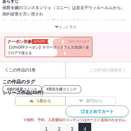
あらすじ
侯爵令嬢のコンスタンツェ（コニー）は皇太子ウィルヘルムから、
婚約破棄を言い渡され
た。どうもウィルヘルムに愛する人が出来たらしい。しかもその相
手は最近現れた聖女だ
もっと見る
という。二年も実質皇太子妃として勤めてきたのに、あまりに非情
な宣告に落ち込むコ
クーポン対象
10%OFF
2026.08.11まで
ニー。だが突然前世の記憶が蘇り、自身がラブロマンス小説の当て
【10%OFFクーポン】サマーブックフェス2026！全
馬”悪役令嬢”に転生
フロアで使える
したことを知る。「冗談じゃない。浮気する相手（悪役令嬢と改変
オプション付き）なんかい
この作品の1巻
この作品の最新巻
らないわ。私は領主として生きるわ！」帝都から離れた辺境の領地
で強かに生きていくコ
この作品のタグ
ニーの物語！
#
婚約破棄コミック
#
悪役令嬢コミック
シリーズ作品(
40
件)
1巻から
新刊から
まとめてカート
※無料、予約、入荷通知のコンテンツはカートに追加されません。
1
2
3
4