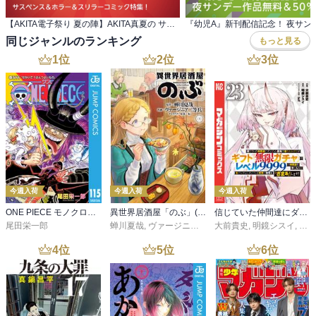
【AKITA電子祭り 夏の陣】AKITA真夏の サスペンス＆ホラー＆スリラーコミック特集！
同じジャンルのランキング
もっと見る
1
位
2
位
3
位
今週入荷
今週入荷
今週入荷
ONE PIECE モノクロ版 115
異世界居酒屋「のぶ」(22)
信じていた仲間達にダンジョン奥地で殺されかけたがギフト『無限ガチャ』でレベル９９９９の仲間達を手に入れて元パーティーメンバーと世界に復讐＆『ざまぁ！』します！（２３）
尾田栄一郎
蝉川夏哉
,
ヴァージニア二等兵
大前貴史
,
転
,
明鏡シスイ
,
ｔｅ
4
位
5
位
6
位