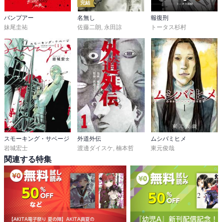
完結
バンプアー
名無し
報復刑
妹尾圭祐
佐藤二朗
,
永田諒
トータス杉村
スモーキング・サベージ
外道外伝
ムシバミヒメ
岩城宏士
渡邊ダイスケ
,
楠本哲
東元俊哉
関連する特集