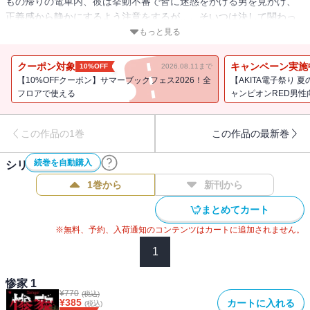
もの帰りの電車内、彼は挙動不審で皆に迷惑をかける男を見かけ、
正義感から静かにするよう注意をするが…。そいつは決して関わっ
てはならない「あの男」だった!! 父、母、娘。誰も逃れられない惨劇
もっと見る
の一夜が始まる…!!
クーポン対象
キャンペーン実施
10%OFF
2026.08.11まで
【10%OFFクーポン】サマーブックフェス2026！全
【AKITA電子祭り
フロアで使える
ャンピオンRED男
この作品の1巻
この作品の最新巻
続巻を自動購入
シリーズ作品(
7
件)
1巻から
新刊から
まとめてカート
※無料、予約、入荷通知のコンテンツはカートに追加されません。
1
惨家 1
¥
770
(税込)
¥
385
カートに入れる
(税込)