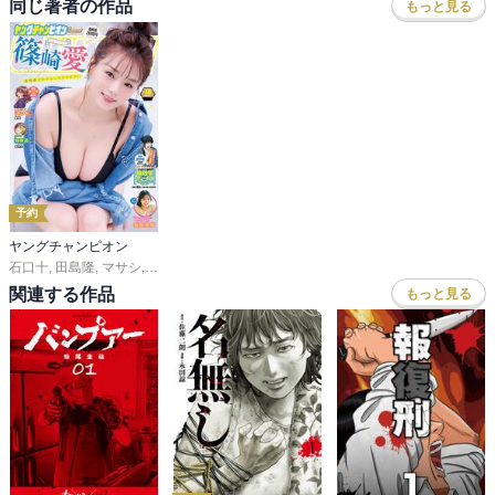
同じ著者の作品
もっと見る
予約
ヤングチャンピオン
石口十
,
田島隆
,
マサシ
,
高橋ヒロシ
,
たぬやま
,
青木建
,
吉田聡
,
大和田秀樹
,
KEI
,
今
関連する作品
もっと見る