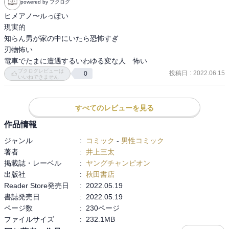
powered by ブクログ
ヒメアノ〜ルっぽい

現実的

知らん男が家の中にいたら恐怖すぎ

刃物怖い

電車でたまに遭遇するいわゆる変な人　怖い
ブクログレビューは
投稿日
:
2022.06.15
0
いいねできません
すべてのレビューを見る
作品情報
ジャンル
:
コミック
-
男性コミック
著者
:
井上三太
掲載誌・レーベル
:
ヤングチャンピオン
出版社
:
秋田書店
Reader Store発売日
:
2022.05.19
書誌発売日
:
2022.05.19
ページ数
:
230ページ
ファイルサイズ
:
232.1MB