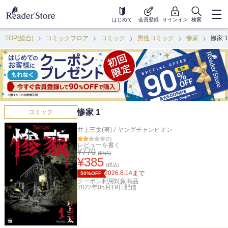
はじめて
会員登録
サインイン
検索
TOP(総合)
コミックフロア
コミック
男性コミック
惨家
惨家 1
惨家 1
コミック
井上三太(著)
/
ヤングチャンピオン
(
2
)
レビューを書く
¥
770
(税込)
¥
385
(税込)
2026.8.14
まで
50%OFF
クーポン利用対象商品
2022年05月19日
配信