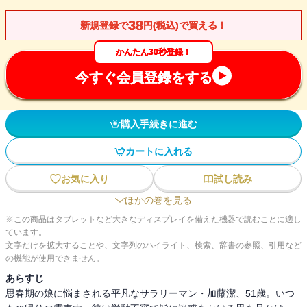
38
新規登録で
円(税込)で買える！
かんたん30秒登録！
今すぐ会員登録をする
購入手続きに進む
カートに入れる
お気に入り
試し読み
ほかの巻を見る
※この商品はタブレットなど大きなディスプレイを備えた機器で読むことに適し
ています。
文字だけを拡大することや、文字列のハイライト、検索、辞書の参照、引用など
の機能が使用できません。
あらすじ
思春期の娘に悩まされる平凡なサラリーマン・加藤潔、51歳。いつ