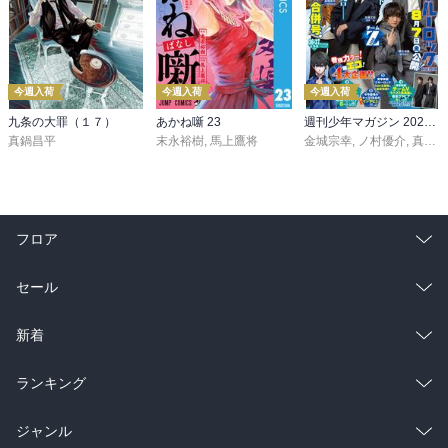
今週入荷
今週入荷
今週入荷
九条の大罪（１７）
あかね噺 23
週刊少年マガジン 2026年36・37号[2026年8月5日発売]
真鍋昌平
末永裕樹
,
馬上鷹将
金城宗幸
,
ノ村優介
,
真島ヒロ
フロア
総合
コミック
セール
ラノベ
小説
総合
コミック
新着
雑誌・グラビア
ビジネス・実用
ラノベ
小説
総合
コミック
ランキング
BL・TL
雑誌・グラビア
ビジネス・実用
ラノベ
小説
総合
コミック
ジャンル