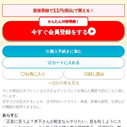
11
新規登録で
円(税込)で買える！
かんたん30秒登録！
今すぐ会員登録をする
購入手続きに進む
カートに入れる
お気に入り
試し読み
ほかの巻を見る
※この商品はタブレットなど大きなディスプレイを備えた機器で読むことに適し
ています。
文字だけを拡大することや、文字列のハイライト、検索、辞書の参照、引用など
の機能が使用できません。
あらすじ
「正直に言うよ？木下さんが処女ならヤりたい」息を吐くようにス