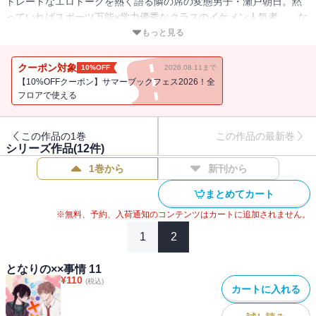
トレートなエロトークを熱く語る隣の席の変態男子・瀬戸朝日。黙
っていればスポーツ万能×学力優秀なクラスのイケメン人気者……な
のに、なぜか地味で通している木下みちるにだけ、こっそりエッチ
もっと見る
な話題を振ってくる。変態の変態による変態のための意外とピュア
なラブストーリー。赤面不可避なやりとりに、鈍い喪女と変態男子
クーポン対象
10%OFF
2026.08.11まで
のアンビバレンツな恋の行方は─!?
【10%OFFクーポン】サマーブックフェス2026！全
フロアで使える
この作品の1巻
この作品の最新巻
シリーズ作品(
12
件)
1巻から
新刊から
まとめてカート
※無料、予約、入荷通知のコンテンツはカートに追加されません。
1
2
となりの××事情 11
¥
110
(税込)
カートに入れる