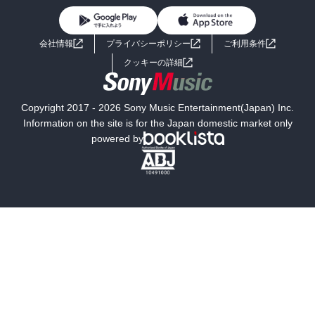
BL・TL
ライトノベル
男子向けラノベ
よくあるご質問
お問い合わせ
会社情報
プライバシーポリシー
ご利用条件
女子向けラノベ
小説
利用規約
クッキーの詳細
国内小説
海外小説
Copyright 2017 - 2026 Sony Music Entertainment(Japan) Inc.
ミステリー
SF
Information on the site is for the Japan domestic market only
powered by
歴史・時代小説
文学
雑誌
グラビア写真集
ボーイズラブ
ティーンズラブ
人文・思想・歴史
社会・政治・法律
ビジネス・経済
サイエンス・テクノロジー