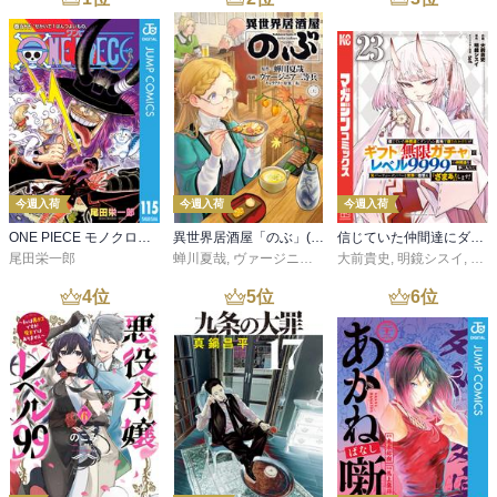
今週入荷
今週入荷
今週入荷
ONE PIECE モノクロ版 115
異世界居酒屋「のぶ」(22)
信じていた仲間達にダンジョン奥地で殺されかけたがギフト『無限ガチャ』でレベル９９９９の仲間達を手に入れて元パーティーメンバーと世界に復讐＆『ざまぁ！』します！（２３）
尾田栄一郎
蝉川夏哉
,
ヴァージニア二等兵
大前貴史
,
転
,
明鏡シスイ
,
ｔｅ
4
位
5
位
6
位