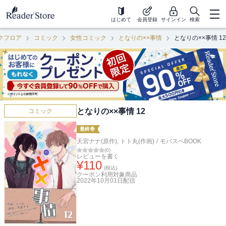
はじめて
会員登録
サインイン
検索
クフロア
コミック
女性コミック
となりの××事情
となりの××事情 12
となりの××事情 12
コミック
最終巻
天宮ナナ(原作)
,
トト丸(作画)
/
モバスペBOOK
(
0
)
レビューを書く
¥
110
(税込)
クーポン利用対象商品
2022年10月01日
配信