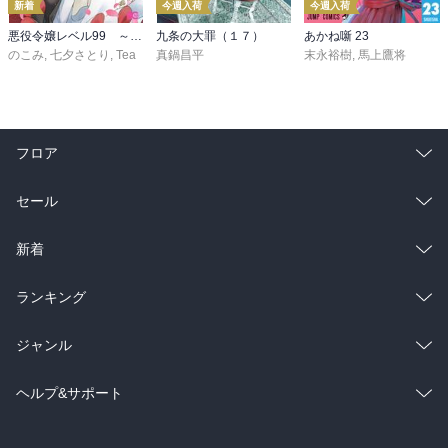
新着
今週入荷
今週入荷
悪役令嬢レベル99 ～私は裏ボスですが魔王ではありません～ その６
九条の大罪（１７）
あかね噺 23
のこみ
,
七夕さとり
,
Tea
真鍋昌平
末永裕樹
,
馬上鷹将
フロア
総合
コミック
セール
ラノベ
小説
総合
コミック
新着
雑誌・グラビア
ビジネス・実用
ラノベ
小説
総合
コミック
ランキング
BL・TL
雑誌・グラビア
ビジネス・実用
ラノベ
小説
総合
コミック
ジャンル
BL・TL
雑誌・グラビア
ビジネス・実用
ラノベ
小説
コミック
男性コミック
ヘルプ&サポート
BL・TL
雑誌・グラビア
ビジネス・実用
女性コミック
コミック誌
初めての方へ
ヘルプ