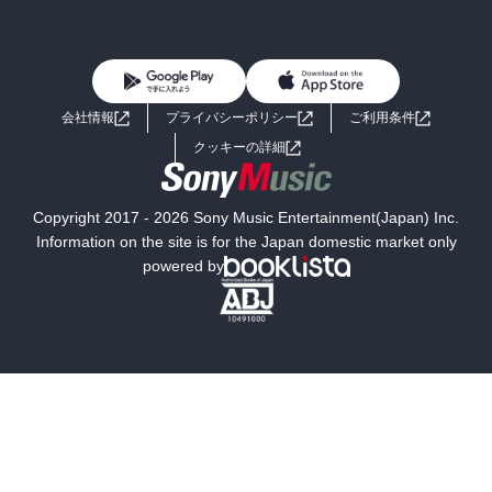
BL・TL
雑誌・グラビア
ビジネス・実用
女性コミック
コミック誌
初めての方へ
ヘルプ
BL・TL
ライトノベル
男子向けラノベ
よくあるご質問
お問い合わせ
会社情報
プライバシーポリシー
ご利用条件
女子向けラノベ
小説
利用規約
クッキーの詳細
国内小説
海外小説
Copyright 2017 - 2026 Sony Music Entertainment(Japan) Inc.
ミステリー
SF
Information on the site is for the Japan domestic market only
powered by
歴史・時代小説
文学
雑誌
グラビア写真集
ボーイズラブ
ティーンズラブ
人文・思想・歴史
社会・政治・法律