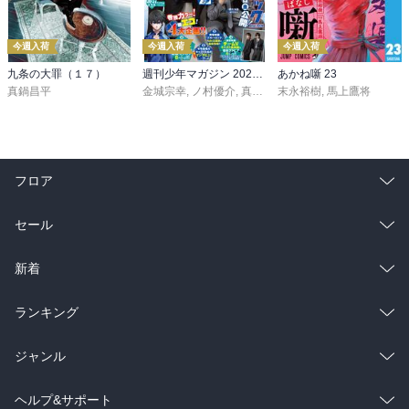
今週入荷
今週入荷
今週入荷
九条の大罪（１７）
週刊少年マガジン 2026年36・37号[2026年8月5日発売]
あかね噺 23
真鍋昌平
金城宗幸
,
ノ村優介
,
真島ヒロ
末永裕樹
,
宮島礼吏
,
馬上鷹将
,
新川直司
,
久
フロア
総合
コミック
セール
ラノベ
小説
総合
コミック
新着
雑誌・グラビア
ビジネス・実用
ラノベ
小説
総合
コミック
ランキング
BL・TL
雑誌・グラビア
ビジネス・実用
ラノベ
小説
総合
コミック
ジャンル
BL・TL
雑誌・グラビア
ビジネス・実用
ラノベ
小説
コミック
男性コミック
ヘルプ&サポート