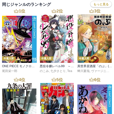
同じジャンルのランキング
もっと見る
1
位
2
位
3
位
今週入荷
今週入荷
今週入荷
ONE PIECE モノクロ版 115
悪役令嬢レベル99 ～私は裏ボスですが魔王ではありません～ その６
異世界居酒屋「のぶ」(22)
尾田栄一郎
のこみ
,
七夕さとり
,
Tea
蝉川夏哉
,
ヴァージニア二等兵
4
位
5
位
6
位