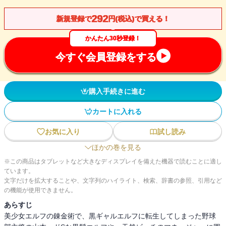
292
新規登録で
円(税込)で買える！
かんたん30秒登録！
今すぐ会員登録をする
購入手続きに進む
カートに入れる
お気に入り
試し読み
ほかの巻を見る
※この商品はタブレットなど大きなディスプレイを備えた機器で読むことに適し
ています。
文字だけを拡大することや、文字列のハイライト、検索、辞書の参照、引用など
の機能が使用できません。
あらすじ
美少女エルフの錬金術で、黒ギャルエルフに転生してしまった野球