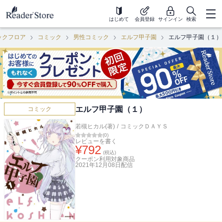
はじめて
会員登録
サインイン
検索
ックフロア
コミック
男性コミック
エルフ甲子園
エルフ甲子園（１）
エルフ甲子園（１）
コミック
若槻ヒカル(著)
/
コミックＤＡＹＳ
(
0
)
レビューを書く
¥
792
(税込)
クーポン利用対象商品
2021年12月08日
配信