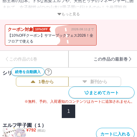
部主将の山本。ドSな黒髪エルフや、天然ビッチのマネージャーに囲
まれて、女子耐性ゼロの山本は甲子園に行けるのか！？倫理観崩
壊・爆笑必至の美少女×野球部ギャグコメディ！
もっと見る
クーポン対象
10%OFF
2026.08.11まで
【10%OFFクーポン】サマーブックフェス2026！全
フロアで使える
この作品の1巻
この作品の最新巻
続巻を自動購入
シリーズ作品(
3
件)
1巻から
新刊から
まとめてカート
※無料、予約、入荷通知のコンテンツはカートに追加されません。
1
エルフ甲子園（１）
¥
792
(税込)
カートに入れる