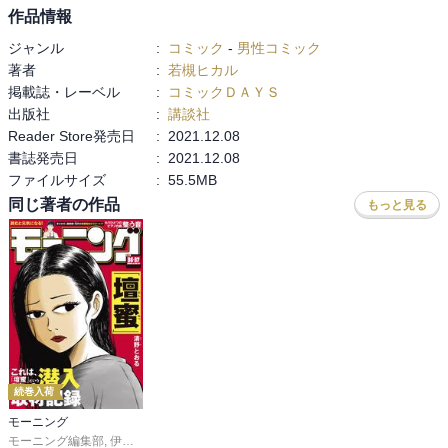
作品情報
ジャンル
:
コミック
-
男性コミック
著者
:
若槻ヒカル
掲載誌・レーベル
:
コミックＤＡＹＳ
出版社
:
講談社
Reader Store発売日
:
2021.12.08
書誌発売日
:
2021.12.08
ファイルサイズ
:
55.5MB
同じ著者の作品
もっと見る
続巻入荷
モーニング
モーニング編集部
,
伊咲智太
,
オオイシヒロト
,
森高夕次
,
足立金太郎
,
出端祐大
,
江