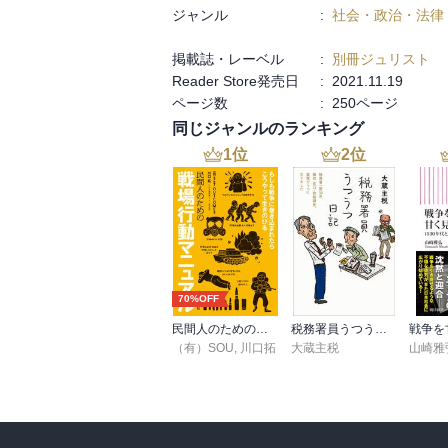
ジャンル
:
社会・政治・法律
掲載誌・レーベル
:
別冊ジュリスト
Reader Store発売日
:
2021.11.19
ページ数
:
250ページ
同じジャンルのランキング
1
位
2
位
70%OFF
民間人のための戦場行動マニュアル
税務署員うつうつ日記
（有）SOU
,
川口拓
大蔵主税
山崎雅