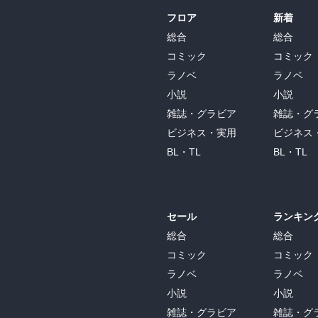
フロア
新着
総合
総合
コミック
コミック
ラノベ
ラノベ
小説
小説
雑誌・グラビア
雑誌・グ
ビジネス・実用
ビジネス
BL・TL
BL・TL
セール
ランキン
総合
総合
コミック
コミック
ラノベ
ラノベ
小説
小説
雑誌・グラビア
雑誌・グ