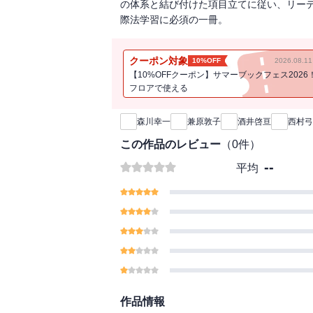
の体系と結び付けた項目立てに従い、リー
際法学習に必須の一冊。
クーポン対象
10%OFF
2026.08.
【10%OFFクーポン】サマーブックフェス2026
フロアで使える
新刊通知
森川幸一
兼原敦子
酒井啓亘
西村弓
この作品のレビュー
（
0
件）
--
平均
作品情報