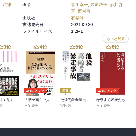
-
法律
著者
:
森川幸一
,
兼原敦子
,
酒井啓
亘
,
西村弓
出版社
:
有斐閣
書誌発売日
:
2021.09.30
ファイルサイズ
:
1.2MB
もっと見る
3
位
4
位
5
位
6
位
20%ポイント
新着
20%ポイント
戦争を甘く見る空気 1930年代と似た道を進む現代日本
「話が面白い人」は何をどう読んでいるのか（新潮新書）
池袋高齢者暴走事故 遺族と加害者家族の2060日
考察する若者たち
弘
三宅香帆
守田哲
三宅香帆