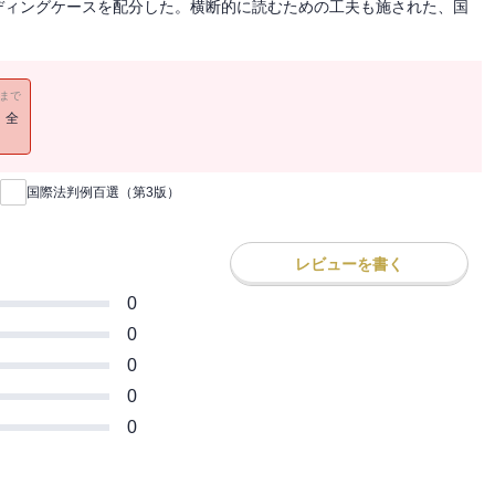
ディングケースを配分した。横断的に読むための工夫も施された、国
11まで
！全
国際法判例百選（第3版）
レビューを書く
0
0
0
0
0