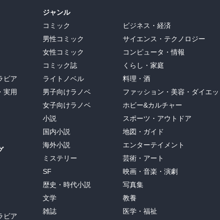
ジャンル
コミック
ビジネス・経済
男性コミック
サイエンス・テクノロジー
女性コミック
コンピュータ・情報
コミック誌
くらし・家庭
ラビア
ライトノベル
料理・酒
・実用
男子向けラノベ
ファッション・美容・ダイエッ
女子向けラノベ
ホビー&カルチャー
小説
スポーツ・アウトドア
国内小説
地図・ガイド
海外小説
エンターテイメント
グ
ミステリー
芸術・アート
SF
映画・音楽・演劇
歴史・時代小説
写真集
文学
教養
雑誌
医学・福祉
ラビア