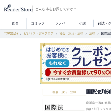
総合
コミック
ラノベ
小説
雑誌・
TOP(総合)
ビジネス・実用フロア
社会・政治・法律
法律
国際法
国際法判例
社会・政治・法律
森川幸一(編)
,
兼原
(編)
/
別冊ジュリ