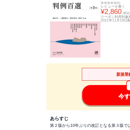
(
0
)
レビューを書く
¥
2,860
(税込
クーポン利用対象
2021年11月19日
新規登
今す
あらすじ
第２版から10年ぶりの改訂となる第３版で