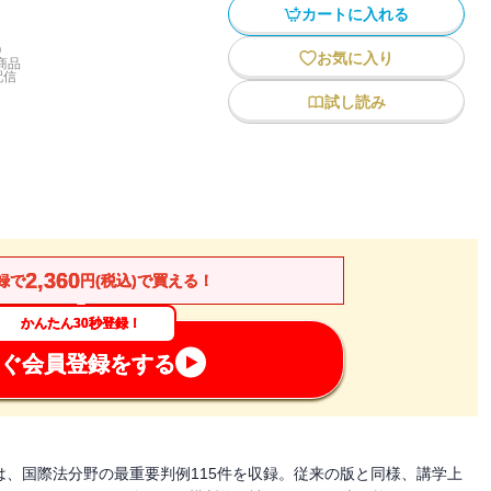
カートに入れる
)
お気に入り
商品
配信
試し読み
2,360
録で
円(税込)で買える！
かんたん30秒登録！
ぐ会員登録をする
は、国際法分野の最重要判例115件を収録。従来の版と同様、講学上