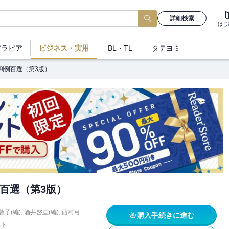
詳細検索
はじ
グラビア
ビジネス
・実用
BL・TL
タテヨミ
判例百選（第3版）
百選（第3版）
敦子(編)
,
酒井啓亘(編)
,
西村弓
購入手続きに進む
スト