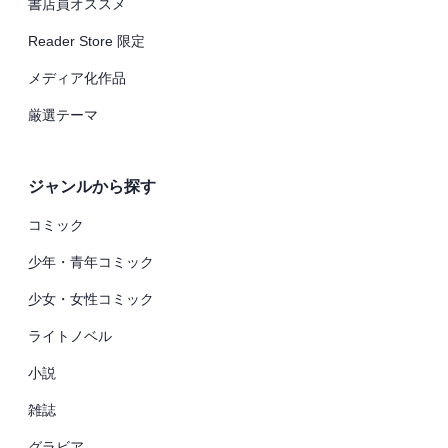
書店員オススメ
Reader Store 限定
メディア化作品
厳選テーマ
ジャンルから探す
コミック
少年・青年コミック
少女・女性コミック
ライトノベル
小説
雑誌
グラビア