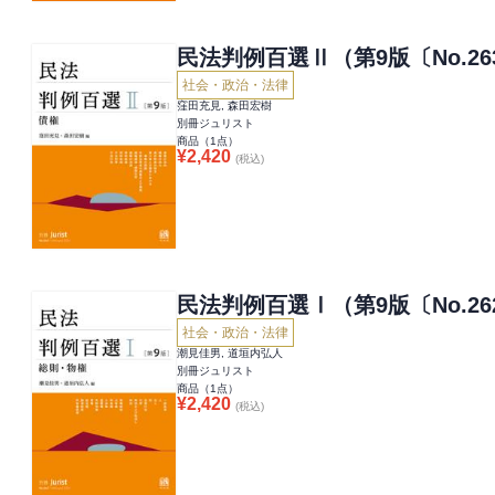
民法判例百選Ⅱ（第9版〔No.26
社会・政治・法律
窪田充見, 森田宏樹
別冊ジュリスト
商品（
1
点）
¥
2,420
(税込)
民法判例百選Ⅰ（第9版〔No.26
社会・政治・法律
潮見佳男, 道垣内弘人
別冊ジュリスト
商品（
1
点）
¥
2,420
(税込)