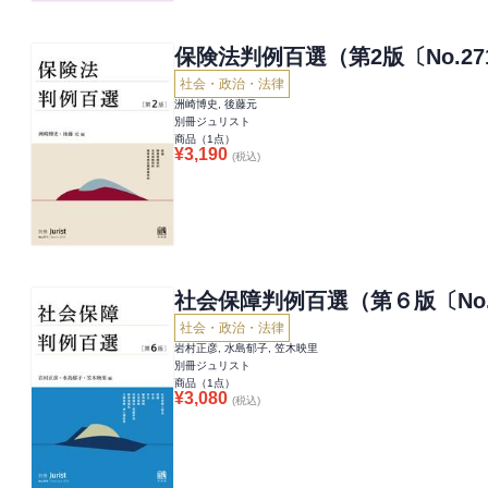
保険法判例百選（第2版〔No.27
社会・政治・法律
洲崎博史, 後藤元
別冊ジュリスト
商品（
1
点）
¥
3,190
(税込)
社会保障判例百選（第６版〔No.
社会・政治・法律
岩村正彦, 水島郁子, 笠木映里
別冊ジュリスト
商品（
1
点）
¥
3,080
(税込)