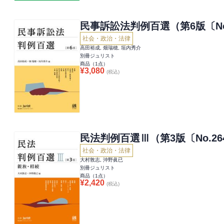
民事訴訟法判例百選（第6版〔No
社会・政治・法律
高田裕成, 畑瑞穂, 垣内秀介
別冊ジュリスト
商品（
1
点）
¥
3,080
(税込)
民法判例百選Ⅲ（第3版〔No.26
社会・政治・法律
大村敦志, 沖野眞已
別冊ジュリスト
商品（
1
点）
¥
2,420
(税込)