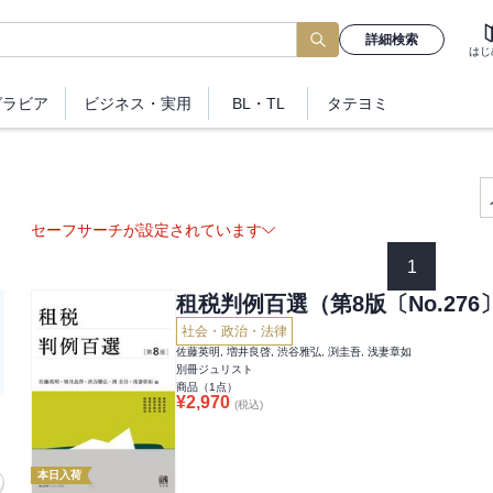
詳細検索
はじ
グラビア
ビジネス
・実用
BL・TL
タテヨミ
セーフサーチが設定されています
1
租税判例百選（第8版〔No.276
社会・政治・法律
佐藤英明, 増井良啓, 渋谷雅弘, 渕圭吾, 浅妻章如
別冊ジュリスト
商品（
1
点）
¥
2,970
(税込)
本日入荷