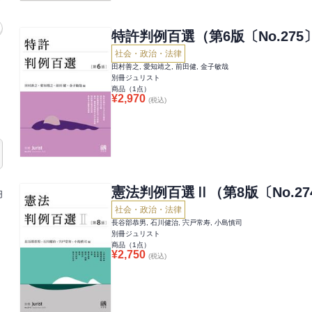
特許判例百選（第6版〔No.275
社会・政治・法律
田村善之, 愛知靖之, 前田健, 金子敏哉
別冊ジュリスト
商品（
1
点）
¥
2,970
(税込)
憲法判例百選Ⅱ（第8版〔No.27
円
社会・政治・法律
長谷部恭男, 石川健治, 宍戸常寿, 小島慎司
別冊ジュリスト
商品（
1
点）
¥
2,750
(税込)