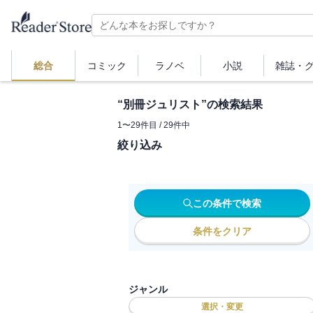
総合
コミック
ラノベ
小説
雑誌・
“
別冊ジュリスト
”の検索結果
1
〜
29
件目 /
29
件中
絞り込み
この条件で検索
条件をクリア
ジャンル
選択・変更