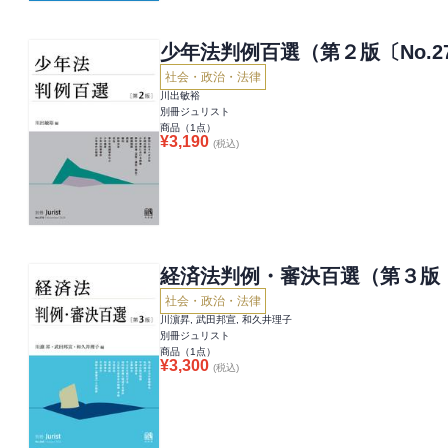
少年法判例百選（第２版〔No.2
社会・政治・法律
川出敏裕
別冊ジュリスト
商品（
1
点）
¥
3,190
(税込)
経済法判例・審決百選（第３版〔N
社会・政治・法律
川濵昇, 武田邦宣, 和久井理子
別冊ジュリスト
商品（
1
点）
¥
3,300
(税込)