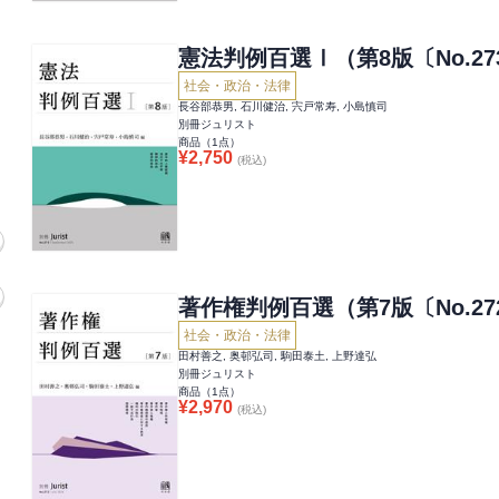
憲法判例百選Ⅰ（第8版〔No.27
社会・政治・法律
長谷部恭男, 石川健治, 宍戸常寿, 小島慎司
別冊ジュリスト
商品（
1
点）
¥
2,750
(税込)
著作権判例百選（第7版〔No.27
社会・政治・法律
田村善之, 奥邨弘司, 駒田泰土, 上野達弘
別冊ジュリスト
商品（
1
点）
¥
2,970
(税込)