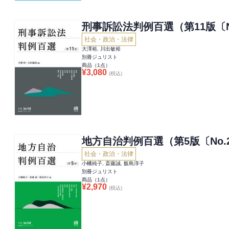
刑事訴訟法判例百選（第11版〔No
社会・政治・法律
大澤裕, 川出敏裕
別冊ジュリスト
商品（
1
点）
¥
3,080
(税込)
地方自治判例百選（第5版〔No.
社会・政治・法律
小幡純子, 斎藤誠, 飯島淳子
別冊ジュリスト
商品（
1
点）
¥
2,970
(税込)