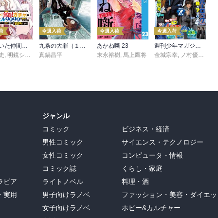
荷
今週入荷
今週入荷
今週入荷
信じていた仲間達にダンジョン奥地で殺されかけたがギフト『無限ガチャ』でレベル９９９９の仲間達を手に入れて元パーティーメンバーと世界に復讐＆『ざまぁ！』します！（２３）
九条の大罪（１７）
あかね噺 23
週刊少年マガジン 2026年36・37号[2026年8月5日発売]
史
,
,
転
明鏡シスイ
,
真鍋昌平
ｔｅｆ
末永裕樹
,
馬上鷹将
金城宗幸
,
ノ村優介
,
真
ジャンル
コミック
ビジネス・経済
男性コミック
サイエンス・テクノロジー
女性コミック
コンピュータ・情報
コミック誌
くらし・家庭
ラビア
ライトノベル
料理・酒
・実用
男子向けラノベ
ファッション・美容・ダイエッ
女子向けラノベ
ホビー&カルチャー