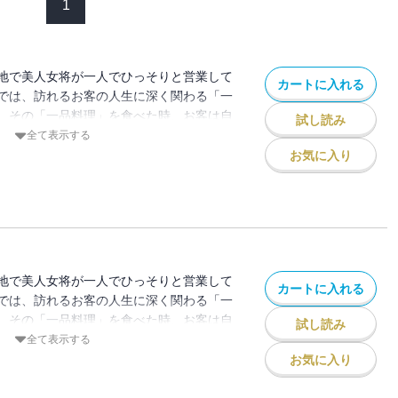
1
地で美人女将が一人でひっそりと営業して
カートに入れる
では、訪れるお客の人生に深く関わる「一
。その「一品料理」を食べた時、お客は自
試し読み
のかを気づき、新たなる一歩を踏み出せる
全て表示する
品料理」の名は「なみだめし」と呼ばれ
お気に入り
でおくる“泣かせの食ドラマ”。懐かしき味
と温かい泪で冷えた心が満たされま
地で美人女将が一人でひっそりと営業して
カートに入れる
では、訪れるお客の人生に深く関わる「一
。その「一品料理」を食べた時、お客は自
試し読み
のかを気づき、新たなる一歩を踏み出せる
全て表示する
作ってくれたハンバーグ。大切な祖母の手
お気に入り
咲く赤いスパゲティ。思い出あふれるオム
ネルギーになる数々の料理。その「料理」