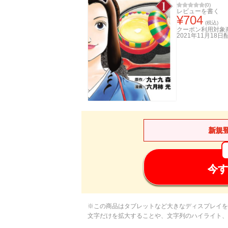
(
0
)
レビューを書く
¥
704
(税込)
クーポン利用対象
2021年11月18日
新規
今す
※この商品はタブレットなど大きなディスプレイを
文字だけを拡大することや、文字列のハイライト、