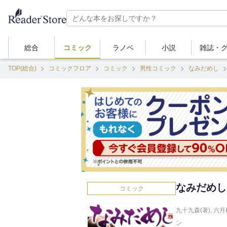
総合
コミック
ラノベ
小説
雑誌・
TOP(総合)
コミックフロア
コミック
男性コミック
なみだめし
なみだめし
コミック
九十九森(著)
,
六月
ン