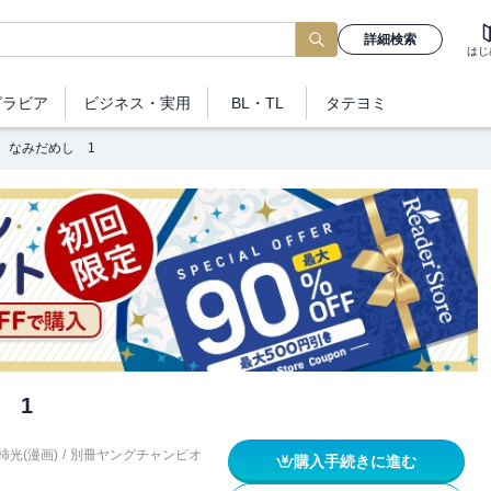
詳細検索
はじ
グラビア
ビジネス
・実用
BL・TL
タテヨミ
なみだめし 1
 1
柿光(漫画)
/
別冊ヤングチャンピオ
購入手続きに進む