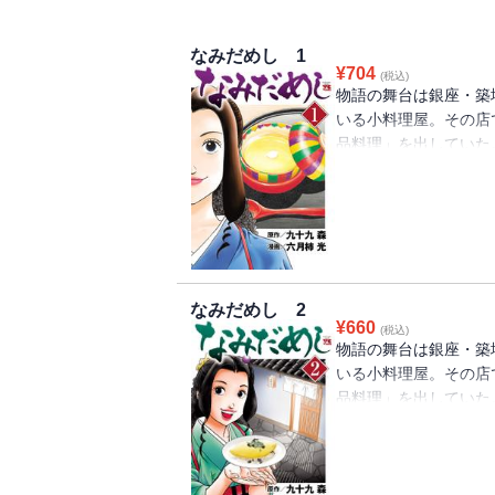
なみだめし 1
¥
704
(税込)
物語の舞台は銀座・築
いる小料理屋。その店
品料理」を出していた
分の人生で何が大切な
のであった。その「一
る……。読み切り形式
と忘れじの想い。読む
す……。
なみだめし 2
¥
660
(税込)
物語の舞台は銀座・築
いる小料理屋。その店
品料理」を出していた
分の人生で何が大切な
のであった。亡き父が
作り梅酒。心の片隅に
ライスなど…。心のエ