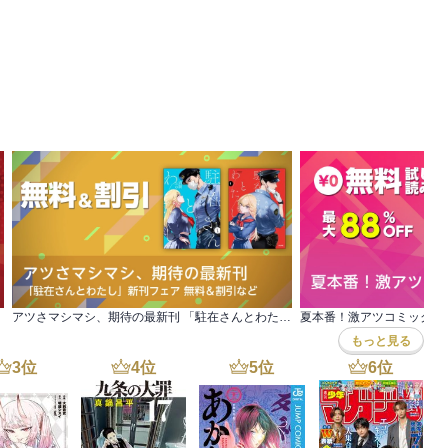
アツさマシマシ、期待の最新刊 「駐在さんとわたし」新刊フェア 無料＆割引など
夏本番！激アツコミックフ
もっと見る
3
位
4
位
5
位
6
位