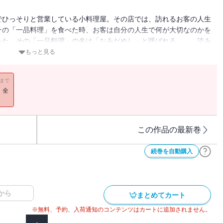
でひっそりと営業している小料理屋。その店では、訪れるお客の人生
その「一品料理」を食べた時、お客は自分の人生で何が大切なのかを
った。その「一品料理」の名は「なみだめし」と呼ばれる……。読み
かしき味と忘れじの想い。読むと温かい泪で冷えた心が満たされま
もっと見る
11まで
！全
この作品の最新巻
続巻を自動購入
から
まとめてカート
※無料、予約、入荷通知のコンテンツはカートに追加されません。