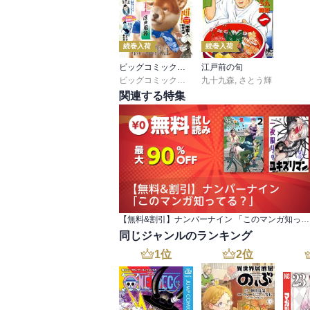
続巻入荷
続巻入荷
ビッグコミックオリジナル
江戸前の旬
ビッグコミックオリジナル編集部
九十九森
,
さとう輝
関連する特集
【無料&割引】ナンバーナイン 「このマンガ知ってる？」
同じジャンルのランキング
1
位
2
位