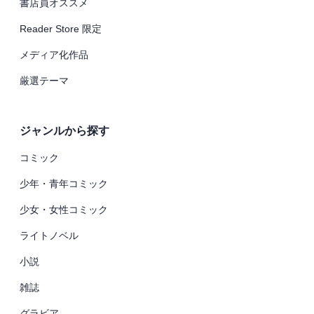
書店員オススメ
Reader Store 限定
メディア化作品
厳選テーマ
ジャンルから探す
コミック
少年・青年コミック
少女・女性コミック
ライトノベル
小説
雑誌
グラビア