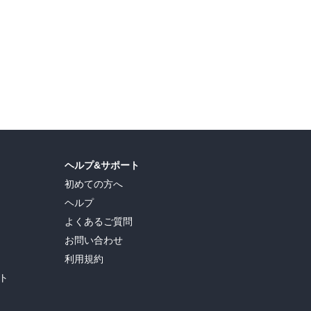
島ヒロ
,
宮島礼吏
,
新川直司
,
久世蘭
,
田中ドリル
,
御手元
,
吉河美希
,
鈴木央
,
ヒロユキ
,
ヘルプ&サポート
初めての方へ
ヘルプ
よくあるご質問
お問い合わせ
利用規約
ト