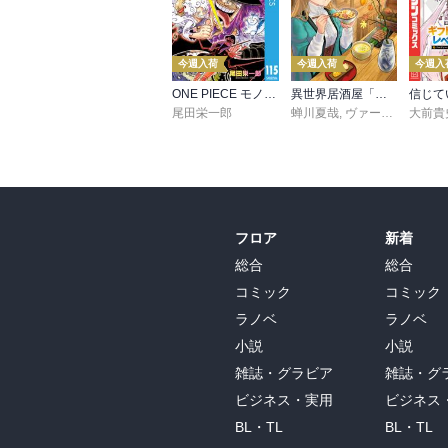
今週入荷
今週入荷
今週入
ONE PIECE モノクロ版 115
異世界居酒屋「のぶ」(22)
尾田栄一郎
蝉川夏哉
,
ヴァージニア二等兵
大前貴
フロア
新着
総合
総合
コミック
コミック
ラノベ
ラノベ
小説
小説
雑誌・グラビア
雑誌・グ
ビジネス・実用
ビジネス
BL・TL
BL・TL