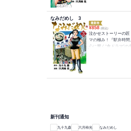
は「なみだめし」と呼
る“珠玉の食ドラマ”
なみだめし 3
最新巻
¥
858
(税込)
泣かせストーリーの匠
マの極み！『駅弁時間
心に響く“食ドラマ”
た大切な過去。そして
トーリーと一緒に蘇り
でひっそりと営業して
人生に深く関わる「一
を食べた時、お客は自
なる一歩を踏み出せる
ンそば」。義理の母が
支えてくれた「焼肉弁
理「塩唐揚げ」など…
ばれる―――。ヤング
新刊通知
大好評のシリーズ連載
る『短編集コミックス
九十九森
六月柿光
なみだめし