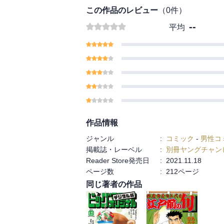
この作品のレビュー
（
0
件）
--
平均
作品情報
ジャンル
:
コミック
-
男性コ
掲載誌・レーベル
:
別冊ヤングチャン
Reader Store発売日
:
2021.11.18
ページ数
:
212ページ
同じ著者の作品