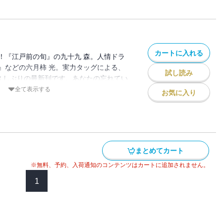
ばれる……。オール読み切り形式で贈
。是非、ご賞味ください。
カートに入れる
！『江戸前の旬』の九十九 森。人情ドラ
』などの六月柿 光。実力タッグによる、
試し読み
の久しぶりの最新刊です。あなたの忘れてい
…大事な人たちの懐かしい顔が、珠玉のス
全て表示する
お気に入り
ます。物語の舞台は銀座で美人女将が一人
いる小料理屋。その店では、訪れるお客の
品料理」を出していた。その「一品料理」
分の人生で何が大切なのかを気づき、新た
のであった。生きる希望をもらえた「ニシ
まとめてカート
こしらえた「おやき」。貧しい青春時代を
当」。そして、亡き最愛の母の最高の手料
※無料、予約、入荷通知のコンテンツはカートに追加されません。
。それらの「料理」は「なみだめし」と呼
1
チャンピオン系列の３雑誌にて発表された
作品。オール読み切り形式で贈る涙あふれ
』を是非、ご賞味ください。