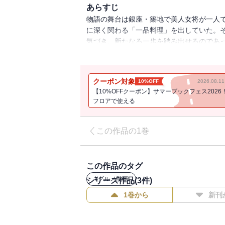
あらすじ
物語の舞台は銀座・築地で美人女将が一人
に深く関わる「一品料理」を出していた。
気づき、新たなる一歩を踏み出せるのであ
切り形式でおくる“泣かせの食ドラマ”。懐
す……。
クーポン対象
10%OFF
2026.08.
【10%OFFクーポン】サマーブックフェス2026
フロアで使える
この作品の1巻
この作品のタグ
#
グルメ漫画
シリーズ作品(
3
件)
1巻から
新刊