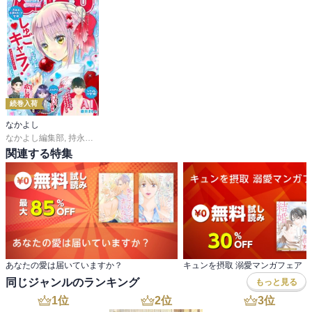
続巻入荷
なかよし
なかよし編集部
,
持永るい
,
吉田恵里香
,
おおともみつち
,
雪森さくら
,
ＰＥＡＣＨ－
関連する特集
あなたの愛は届いていますか？
キュンを摂取 溺愛マンガフェア
同じジャンルのランキング
もっと見る
1
位
2
位
3
位