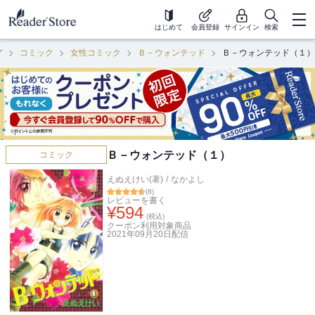
はじめて
会員登録
サインイン
検索
ア
コミック
女性コミック
Ｂ－ウォンテッド
Ｂ－ウォンテッド（１）
Ｂ－ウォンテッド（１）
コミック
えぬえけい(著)
/
なかよし
(
8
)
レビューを書く
¥
594
(税込)
クーポン利用対象商品
2021年09月20日
配信