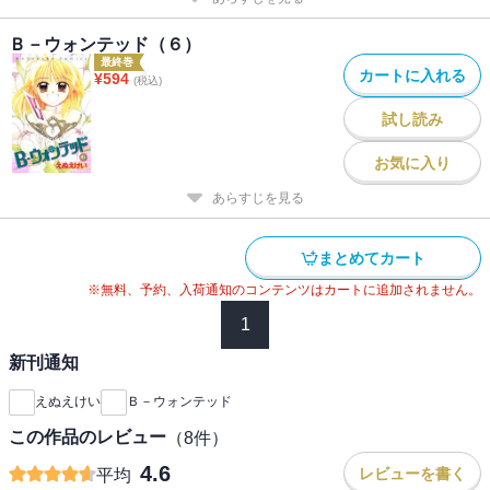
Ｂ－ウォンテッド（６）
最終巻
カートに入れる
¥
594
(税込)
試し読み
お気に入り
あらすじを見る
まとめてカート
※無料、予約、入荷通知のコンテンツはカートに追加されません。
1
新刊通知
えぬえけい
Ｂ－ウォンテッド
この作品のレビュー
（
8
件）
4.6
レビューを書く
平均