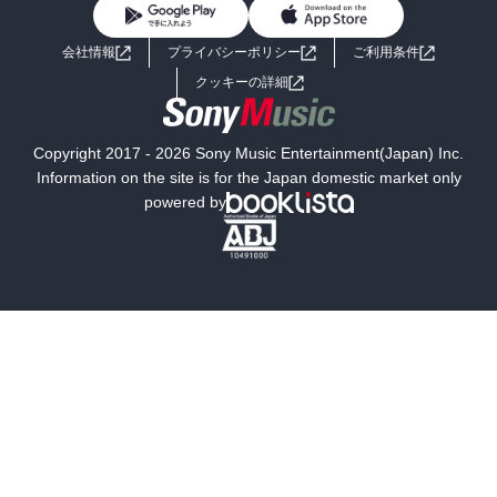
BL・TL
ライトノベル
男子向けラノベ
よくあるご質問
お問い合わせ
会社情報
プライバシーポリシー
ご利用条件
女子向けラノベ
小説
利用規約
クッキーの詳細
国内小説
海外小説
Copyright 2017 - 2026 Sony Music Entertainment(Japan) Inc.
ミステリー
SF
Information on the site is for the Japan domestic market only
powered by
歴史・時代小説
文学
雑誌
グラビア写真集
ボーイズラブ
ティーンズラブ
人文・思想・歴史
社会・政治・法律
ビジネス・経済
サイエンス・テクノロジー
コンピュータ・情報
くらし・家庭