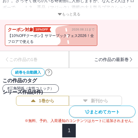
お）。さっそく彼らのいる奇術部に入部しますが、なんと2人はドロ
ボーで……！？ 手品（マジック）満載の大人気ラブアクションス
トーリー、登場！
もっと見る
クーポン対象
10%OFF
2026.08.11まで
【10%OFFクーポン】サマーブックフェス2026！全
フロアで使える
この作品の1巻
この作品の最新巻
続巻を自動購入
この作品のタグ
#
三角関係（女性コミック）
シリーズ作品(
6
件)
1巻から
新刊から
まとめてカート
※無料、予約、入荷通知のコンテンツはカートに追加されません。
1