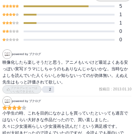
5
1
1
0
0
powered by ブクログ
映像化したら楽しそうだと思う。アニメもいいけど最近よくある安
っぽい実写ドラマにしちゃうのもありなんじゃないかな。当時なか
よしを読んでいた人くらいしか知らないってのが勿体無い。えぬえ
先生はもっと評価されて欲しい。
ブクログレビューは
投稿日
:
2013.01.10
2
いいねできません
powered by ブクログ
小学生の時、これを目的になかよしを買っていたといっても過言で
はないくらい大好きな作品だったので、買い直しました。

久々に少女漫画らしい少女漫画を読んだ！という満足感です。

絵が大好きだったので読んでいたのですが、今読んでも面白いで