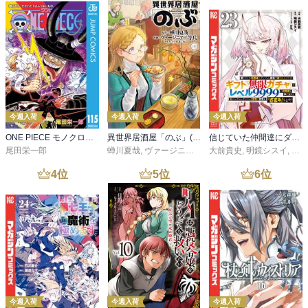
今週入荷
今週入荷
今週入荷
ONE PIECE モノクロ版 115
異世界居酒屋「のぶ」(22)
信じていた仲間達にダンジョン奥地で殺されかけたがギフト『無限ガチャ』でレベル９９９９の仲間達を手に入れて元パーティーメンバーと世界に復讐＆『ざまぁ！』します！（２３）
尾田栄一郎
蝉川夏哉
,
ヴァージニア二等兵
大前貴史
,
転
,
明鏡シスイ
,
ｔｅ
4
位
5
位
6
位
今週入荷
今週入荷
今週入荷