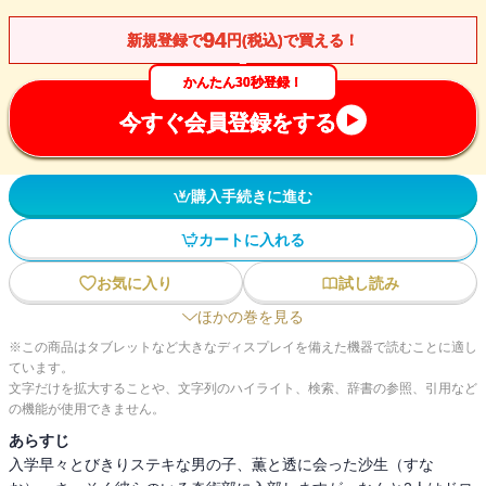
94
新規登録で
円(税込)で買える！
かんたん30秒登録！
今すぐ会員登録をする
購入手続きに進む
カートに入れる
お気に入り
試し読み
ほかの巻を見る
※この商品はタブレットなど大きなディスプレイを備えた機器で読むことに適し
ています。
文字だけを拡大することや、文字列のハイライト、検索、辞書の参照、引用など
の機能が使用できません。
あらすじ
入学早々とびきりステキな男の子、薫と透に会った沙生（すな