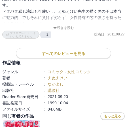
す。

ドタバタ感も演出も可愛いし、えぬえけい先生の描く男の子は本当
に魅力的。でもそれに負けず劣らず、女性特有の芯の強さを持った
主人公がまたいいんですよね。

続きを読む
主人公が何かに特化しているのは、漫画として当たり前なのです
ブクログレビューは
投稿日
:
2011.08.27
2
が、普通の女の子が真舞流という体術の修行をしていて、その技を
いいねできません
使うときだけは、スッと誰よりもかっこよくなる。

この魅力って、今の少女漫画にもあるのかなあ。

すべてのレビューを見る
また、前作のRSR同様、えぬえ先生の好みなのでしょうか、トリッ
クネタが沢山あるんですよね。それがまたいい意味で細かくて真似
作品情報
をしたくなってしまう。

ジャンル
:
コミック
-
女性コミック
可愛いレシピが沢山出てくるデリシャス！もそうですが、可愛い情
著者
:
えぬえけい
報を提供してくれるのも、少女漫画誌の魅力ですよね。

掲載誌・レーベル
:
なかよし
ラストに向けたスケールの大きいエピソードも面白い！

出版社
:
講談社
当時のなかよし作家さんでいまだに活動してる方って少ないみたい
Reader Store発売日
:
2021.09.20
ですが、えぬえ先生にはまた少女漫画を描いてほしいな～。
書誌発売日
:
1999.10.04
ファイルサイズ
:
84.6MB
同じ著者の作品
もっと見る