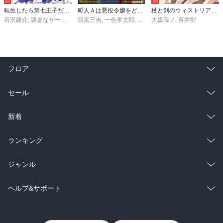
転生したら第七王子だったので、気ままに魔術を極めます（２４）
町人Ａは悪役令嬢をどうしても救いたい ～どぶと空と氷の姫君～１０【電子書店共通特典イラスト付】
杖と剣のウィストリア（１６）
石沢庸介
,
謙虚なサークル
,
メル。
目黒三吉
,
一色孝太郎
,
Parum
大森藤ノ
,
青井聖
フロア
総合
コミック
セール
ラノベ
小説
総合
コミック
新着
雑誌・グラビア
ビジネス・実用
ラノベ
小説
総合
コミック
ランキング
BL・TL
雑誌・グラビア
ビジネス・実用
ラノベ
小説
総合
コミック
ジャンル
BL・TL
雑誌・グラビア
ビジネス・実用
ラノベ
小説
コミック
男性コミック
ヘルプ&サポート
BL・TL
雑誌・グラビア
ビジネス・実用
女性コミック
コミック誌
初めての方へ
ヘルプ