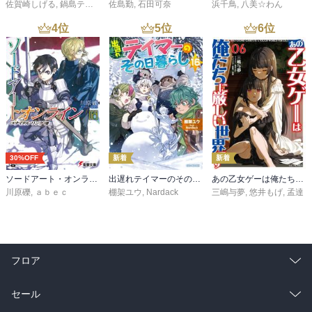
佐賀崎しげる
,
鍋島テツヒロ
佐島勤
,
石田可奈
浜千鳥
,
八美☆わん
4
位
5
位
6
位
30%OFF
新着
新着
ソードアート・オンライン29 ユナイタル・リングVIII
出遅れテイマーのその日暮らし 16
あの乙女ゲーは俺たちに厳しい世界です 6
川原礫
,
ａｂｅｃ
棚架ユウ
,
Nardack
三嶋与夢
,
悠井もげ
,
孟達
フロア
総合
コミック
セール