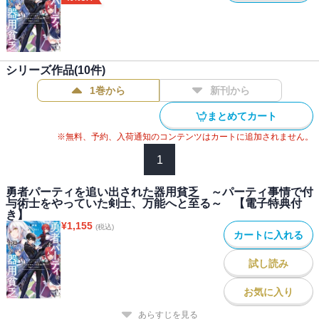
シリーズ作品(
10
件)
1巻から
新刊から
まとめてカート
※無料、予約、入荷通知のコンテンツはカートに追加されません。
1
勇者パーティを追い出された器用貧乏 ～パーティ事情で付
与術士をやっていた剣士、万能へと至る～ 【電子特典付
き】
¥
1,155
(税込)
カートに入れる
試し読み
お気に入り
あらすじを見る