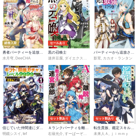
続巻入荷
セールあり
勇者パーティーを追放された白魔導師、Sランク冒険者に拾われる ～この白魔導師が規格外すぎる～
黒の召喚士
パーティーから追放されたその治癒師、実は最強につき
水月穹
,
DeeCHA
迷井豆腐
,
ダイエクスト
,
黒銀（DIGS）
影茸
,
カカオ・ランタン
セット割あり
セット割あり
信じていた仲間達にダンジョン奥地で殺されかけたがギフト『無限ガチャ』でレベル9999の仲間達を手に入れて元パーティーメンバーと世界に復讐＆『ざまぁ！』します！
Ａランクパーティを離脱した俺は、元教え子たちと迷宮深部を目指す。
転生貴族、鑑定スキルで成り上がる
明鏡シスイ
,
tef
右薙光介
,
すーぱーぞんび
未来人Ａ
,
ｊｉｍｍｙ