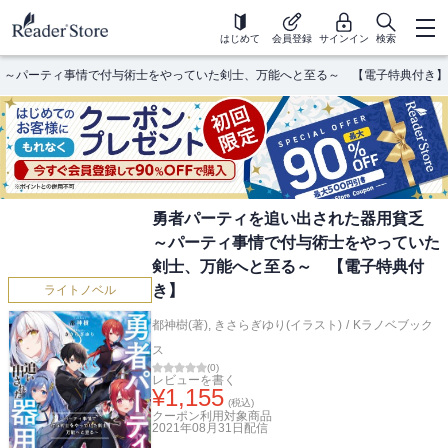
はじめて
会員登録
サインイン
検索
 ～パーティ事情で付与術士をやっていた剣士、万能へと至る～ 【電子特典付き】
勇者パーティを追い出された器用貧乏
～パーティ事情で付与術士をやっていた
剣士、万能へと至る～ 【電子特典付
き】
ライトノベル
都神樹(著)
,
きさらぎゆり(イラスト)
/
Kラノベブック
ス
(
0
)
レビューを書く
¥
1,155
(税込)
クーポン利用対象商品
2021年08月31日
配信