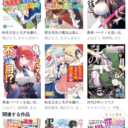
転生王女と天才令嬢の魔法革命
聖女先生の魔法は進んでる！
勇者パーティを追い出された器用貧乏 ～パーティ事情で付与術士をやっていた剣士、万能へと至る～
鴉ぴえろ
,
きさらぎゆり
鴉ぴえろ
,
きさらぎゆり
よねぞう
,
都神樹
,
きさらぎゆり
完結
勇者パーティを追い出された器用貧乏 外伝 オフのセルマさんは不器用！？
転生王女と天才令嬢の魔法革命
月刊少年シリウス
よねぞう
,
都神樹
,
きさらぎゆり
南高春告
,
鴉ぴえろ
,
きさらぎゆり
ヤスダスズヒト
,
弐瓶勉
,
Ｏ
関連する作品
もっと見る