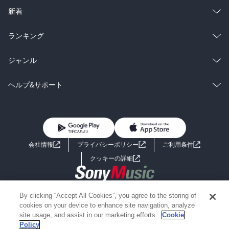
ラノベ
小説
総合
コミック
新着
雑誌・グラビア
ビジネス・実用
ラノベ
小説
総合
コミック
ランキング
BL・TL
雑誌・グラビア
ビジネス・実用
ラノベ
小説
総合
コミック
ジャンル
BL・TL
雑誌・グラビア
ビジネス・実用
ラノベ
小説
コミック
男性コミック
ヘルプ&サポート
BL・TL
雑誌・グラビア
ビジネス・実用
女性コミック
コミック誌
初めての方へ
ヘルプ
BL・TL
ライトノベル
男子向けラノベ
よくあるご質問
お問い合わせ
会社情報
プライバシーポリシー
ご利用条件
女子向けラノベ
小説
利用規約
クッキーの詳細
国内小説
海外小説
Copyright 2017 - 2026 Sony Music Entertainment(Japan) Inc.
By clicking “Accept All Cookies”, you agree to the storing of
ミステリー
SF
Information on the site is for the Japan domestic market only
cookies on your device to enhance site navigation, analyze
powered by
site usage, and assist in our marketing efforts.
Cookie
Policy
歴史・時代小説
文学