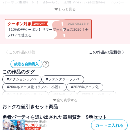
パーティ事情により、剣士から、本職ではない付与術士にコンバー
トしたオルン。
もっと見る
そんな彼にある日突然かけられたのは、実力不足としてのクビの通
告だった。
クーポン対象
10%OFF
2026.08.11まで
身体能力も、使用できる魔術も平均的で、突出するものを持たない
【10%OFFクーポン】サマーブックフェス2026！全
――。
フロアで使える
そんなオルンの取柄は、凡人でも努力すれば手に入れられる技術
を、
この作品の1巻
この作品の最新巻
すぐに身に付けることができること――まさしく『器用貧乏』だ。
ソロでの活動再開にあたり、オルンは付与術士から剣士へと戻る。
続巻を自動購入
だが、付与術士だったことは決して無駄ではなかった。
この作品のタグ
勇者パーティ時代に培った知識、経験、そして開発した複数のオリ
ジナル魔術は、
#
アクションラノベ
#
ファンタジーラノベ
オルンを常識外の強さを持つ剣士へと成長させていて……!?
#
26年冬アニメ化（ラノベ・小説）
#
2026年アニメ化
「小説家になろう」発の人気ファンタジー！ コミカライズも決
#
なろう発小説・ラノベ
#
追放ラノベ
#
最強主人公ラノベ
定！
全て表示する
おトクな値引きセット商品
電子書籍には特典として、都神樹先生書き下ろし小説＆きさらぎゆ
勇者パーティを追い出された器用貧乏 9巻セット
り先生描き下ろしイラストを収録！
¥
11,605
(税込)
¥
6,963
カートに入れる
(税込)
40%OFF