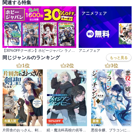
関連する特集
【30%OFFクーポン】ホビージャパン ラノベ 1,600冊以上対象
アニメフェア
同じジャンルのランキング
もっと見る
1
位
2
位
3
位
今週入荷
50%OFF
新着
片田舎のおっさん、剣聖になる 11 ～ただの田舎の剣術師範だったのに、大成した弟子たちが俺を放ってくれない件～
続・魔法科高校の劣等生 メイジアン・カンパニー(11)
悪役令嬢、ブラコンにジョブチェンジします９【電子特典付き】