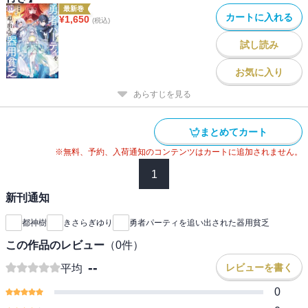
最新巻
カートに入れる
¥
1,650
(税込)
試し読み
お気に入り
あらすじを見る
まとめてカート
※無料、予約、入荷通知のコンテンツはカートに追加されません。
1
新刊通知
都神樹
きさらぎゆり
勇者パーティを追い出された器用貧乏
この作品のレビュー
（
0
件）
--
レビューを書く
平均
0