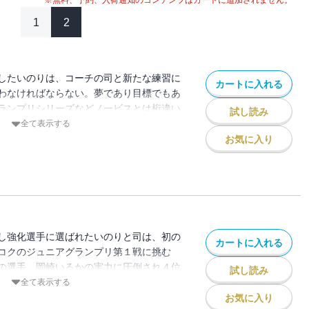
※無料、予約、入荷通知のコンテンツはカートに追加されません。
1
2
したいのりは、コーチの司と新たな練習に
カートに入れる
わなければならない。夢であり目標でもあ
ランプリシリーズなどノービスとは桁違い
試し読み
さに、さらに闘志を奮い立たせるいのりと
全て表示する
長速度と懸命さが評価され強化選手に選ば
お気に入り
の海外試合へ！ 日本代表の証・ジャパン
ュニアグランプリシリーズ第1戦バンコク
つ!!
し強化選手に選ばれたいのりと司は、初の
カートに入れる
コクのジュニアグランプリ第１戦に挑む
の選手。岡崎いるかの実力に圧倒され４位
試し読み
った夜、金メダリストにして今は自分のク
全て表示する
・フォックスに勧誘された司といのりは、
お気に入り