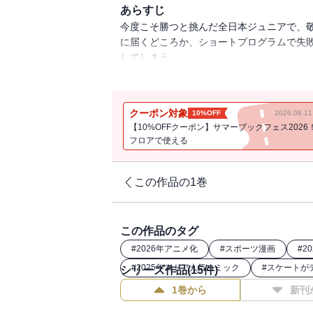
あらすじ
今度こそ勝つと挑んだ全日本ジュニアで、
に届くどころか、ショートプログラムで失
してしまう。
動揺を隠すいのりは光の前で号泣し、心が
スケートに憧れた初心を思い出し、情熱を
せ、周囲を心配させるが、司との一時的な
クーポン対象
10%OFF
2026.08.
はＪＧＰ（ジュニアグランプリシリーズ）
【10%OFFクーポン】サマーブックフェス2026
わせ、中国の土を踏む！
フロアで使える
この作品の1巻
この作品のタグ
#
2026年アニメ化
#
スポーツ漫画
#
2
#
2025年ストア人気コミック
#
スケートが
シリーズ作品(
15
件)
1巻から
新刊