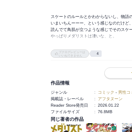
せ、周囲を心配させるが、司との一時的な
はＪＧＰ（ジュニアグランプリシリーズ）
スケートのルールとかわからないし、物語
わせ、中国の土を踏む！

いまいちんーーー、という感じなのだけど、
読んでて鳥肌が立つような感じでそのスケ
・‥…━━━☆・‥…━━━☆・‥…━━━
やっぱりメダリストは凄いな、と。

感想は最終巻にまとめて記載予定です。
ブクログレビューは
4
いるかちゃんを想うふたりの感情が次巻で
いいねできません
がどうなのでしょう？

ただその波乱を後から知ったいるかちゃん
して欲しいです！！！

でも、やはりあの展開はなー、という感じ
作品情報
みたいな感じでいのりの前に立ちはだかって
ジャンル
:
コミック
-
男性コ
掲載誌・レーベル
:
アフタヌーン
今巻はちょっと物足りなかったので次巻はも
Reader Store発売日
:
2026.01.22
ファイルサイズ
:
76.8MB
楽しみです。
同じ著者の作品