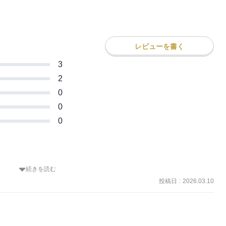
レビューを書く
3
2
0
0
0
続きを読む
敬愛する先輩いるかの怪我で動揺したいのりは、終生のライバル・光
投稿日
:
2026.03.10
敗してしまいフリースケーティングは滑る資格を失うという惨敗を喫
れかけたいのりのために光は畢生の滑りを見せる。

取り戻したいのりだったが、自分への失望から練習や生活で焦りを見