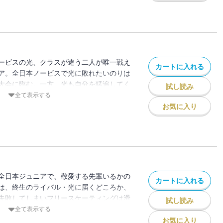
と挑戦の決意を新たにした。一方その頃、
コーチの慎一郎へ「名港ウィンドを離れ
へ向かう。物語初、光の視点で描かれるフ
ける少女たちの戦いの物語、新章開幕！！
ービスの光、クラスが違う二人が唯一戦え
カートに入れる
ア。全日本ノービスで光に敗れたいのりは
大会に臨む。一方、光も自分を猛追してく
試し読み
らなる高みを目指すためメダリストである
全て表示する
のもとで自分を磨く。そして迎えた大会当
お気に入り
輩・いるかが練習で怪我をしてしまう。動
ンクへ向かう。
全日本ジュニアで、敬愛する先輩いるかの
カートに入れる
は、終生のライバル・光に届くどころか、
失敗してしまいフリースケーティングは滑
試し読み
敗を喫してしまう。
全て表示する
の前で号泣し、心が折れかけたいのりのた
お気に入り