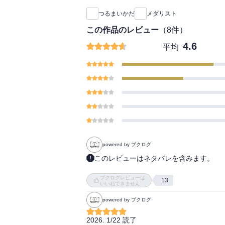
つるまいかだ
メダリスト
この作品のレビュー
（
8
件）
4.6
平均
powered by ブクログ
このレビューはネタバレを含みます。
【あらすじ】

ブクログレビューは
今度こそ勝つと挑んだ全日本ジュニアで、
13
いいねできません
に届くどころか、ショートプログラムで失
powered by ブクログ
してしまう。

動揺を隠すいのりは光の前で号泣し、心が折
2026. 1/22 読了

スケートに憧れた初心を思い出し、情熱を