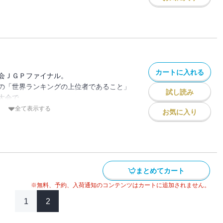
見せる。
を思い出し、情熱を取り戻したいのりだっ
ら練習や生活で焦りを見せ、周囲を心配さ
な衝突を経て、新たな気付きを得る。再び
りと司はＪＧＰ（ジュニアグランプリシリ
組）のみが出場できる決勝（ファイナル）
カートに入れる
の土を踏む！
会ＪＧＰファイナル。
の「世界ランキングの上位者であること」
試し読み
大会で、
大会最高得点を叩き出し、アメリカや韓国
全て表示する
お気に入り
へ躍り出る！
トップスケーターであり、いるかの陰に隠
羽ダリア選手の滑走が始まる！
生き様を懸け、少女たちが跳ぶ！
まとめてカート
※無料、予約、入荷通知のコンテンツはカートに追加されません。
1
2