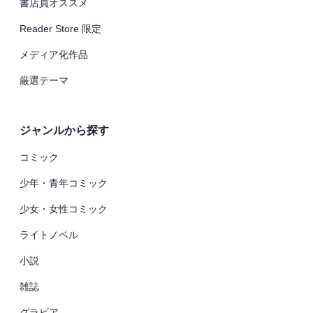
書店員オススメ
Reader Store 限定
メディア化作品
厳選テーマ
ジャンルから探す
コミック
少年・青年コミック
少女・女性コミック
ライトノベル
小説
雑誌
グラビア