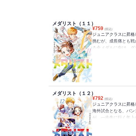
メダリスト（１１）
¥
759
(税込)
ジュニアクラスに昇格
挑むが、成長痛とも戦
る金メダルに向け、グ
のレベルの高さと過酷
司！ ノービスでの成
れたいのりはついに初
ジャージをまとい、ジ
大会へ司とともに飛び立
メダリスト（１２）
¥
792
(税込)
ジュニアクラスに昇格
海外試合となる、バン
が、一歩先に行く年上
に終わる。試合が終わ
ラブを率いるライリー