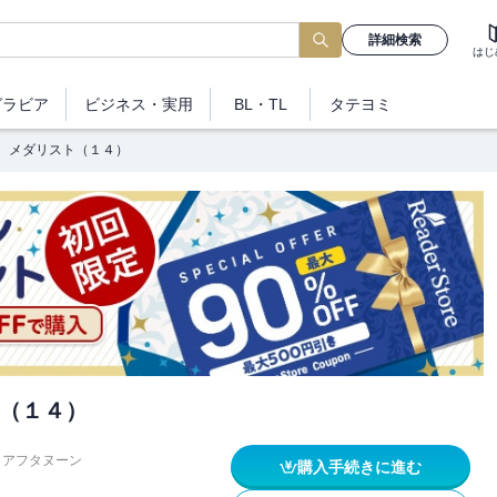
詳細検索
はじ
グラビア
ビジネス
・実用
BL・TL
タテヨミ
メダリスト（１４）
（１４）
アフタヌーン
購入手続きに進む