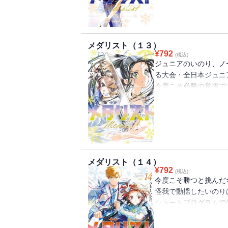
自分たちの更なる成長
名古屋で倒れたヘッド
る」と告げた光は東京
ィギュアスケートに懸
メダリスト（１３）
¥
792
(税込)
ジュニアのいのり、ノ
る大会・全日本ジュニ
今度こそ必勝の覚悟で
るいのりを意識し、さ
ライリー・フォックス
日、いのりの頼れる先
揺を隠し、いのりはリ
メダリスト（１４）
¥
792
(税込)
今度こそ勝つと挑んだ
怪我で動揺したいのり
ショートプログラムで
る資格を失うという惨
動揺を隠すいのりは光