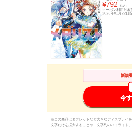
¥
792
(税込)
クーポン利用対象
2026年01月22日
新規
今す
※この商品はタブレットなど大きなディスプレイを
文字だけを拡大することや、文字列のハイライト、