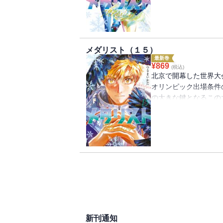
めに光は畢生の滑りを
スケートに憧れた初心
たが、自分への失望か
せるが、司との一時的
メダリスト（１５）
金メダルを目指すいの
最新巻
ーズ）の上位6選手（
¥
869
(税込)
に照準を合わせ、中国
北京で開幕した世界大
オリンピック出場条件
の大きな鍵となるこの
いのりは華麗な演技で
の強豪選手を抑え１位
そして、いるか世代の
れてきた日本代表・鴉
誰にとっても正念場、
新刊通知