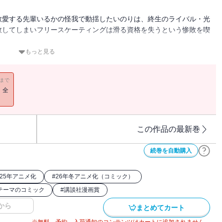
敬愛する先輩いるかの怪我で動揺したいのりは、終生のライバル・光
敗してしまいフリースケーティングは滑る資格を失うという惨敗を喫
折れかけたいのりのために光は畢生の滑りを見せる。
もっと見る
取り戻したいのりだったが、自分への失望から練習や生活で焦りを見
衝突を経て、新たな気付きを得る。再び金メダルを目指すいのりと司
11まで
の上位6選手（組）のみが出場できる決勝（ファイナル）に照準を合
！全
この作品の最新巻
続巻を自動購入
025年アニメ化
#
26年冬アニメ化（コミック）
テーマのコミック
#
講談社漫画賞
から
まとめてカート