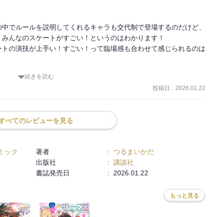
衝突を経て、新たな気付きを得る。再び金メダルを目指すいのりと司
の上位6選手（組）のみが出場できる決勝（ファイナル）に照準を合
の中でルールを説明してくれるキャラも交代制で登場するのだけど、
みんなのスケートがすごい！というのはわかります！

ートの演技が上手い！すごい！って臨場感も合わせて感じられるのは
☆

続きを読む
投稿日
:
2026.01.22
波乱を巻き起こすのかな？という感想をこの巻を読んで抱いたのです
は鼻で笑いそうで、そういういるかちゃんが好きなので、はやく復帰
すべてのレビューを見る
なので、せめて毒親に負けないぞ！と誓ったいるかちゃんがラスボス
最強のライバルみたいな感じになると嬉しいです。

ミック
著者
:
つるまいかだ
出版社
:
講談社
っと読み応えのある展開だと嬉しいです。

書誌発売日
:
2026.01.22
もっと見る