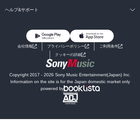
BL・TL
雑誌・グラビア
ビジネス・実用
ラノベ
小説
コミック
男性コミック
ヘルプ&サポート
BL・TL
雑誌・グラビア
ビジネス・実用
女性コミック
コミック誌
初めての方へ
ヘルプ
BL・TL
ライトノベル
男子向けラノベ
よくあるご質問
お問い合わせ
会社情報
プライバシーポリシー
ご利用条件
女子向けラノベ
小説
利用規約
クッキーの詳細
国内小説
海外小説
Copyright 2017 - 2026 Sony Music Entertainment(Japan) Inc.
ミステリー
SF
Information on the site is for the Japan domestic market only
powered by
歴史・時代小説
文学
雑誌
グラビア写真集
ボーイズラブ
ティーンズラブ
人文・思想・歴史
社会・政治・法律