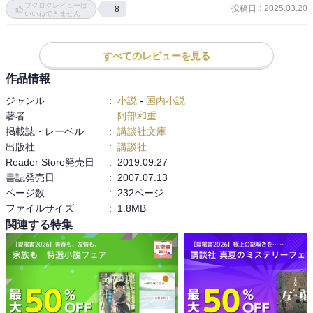
ブクログレビューは
そして、meguyamaさんもレビューでおっしゃってたけど、収録さ
投稿日
:
2025.03.20
8
いいねできません
れた最後の短編の「20世紀」と「グランド・フィナーレ」がループ
しているように思えて…

読み終えて、さーっと全身に鳥肌が立ちました。

すべてのレビューを見る
作品情報
人生って、ほんとにコワイ…

ジャンル
:
小説
-
国内小説
著者
:
阿部和重
掲載誌・レーベル
:
講談社文庫
出版社
:
講談社
あと、「グランド・フィナーレ」の作中に登場するジャズ曲、アー
Reader Store発売日
:
2019.09.27
チー・シェップの「Quiet Dawn」は危なっかしい少女のヴォーカル
書誌発売日
:
2007.07.13
が心をすごく不穏にさせます。

ページ数
:
232ページ
くれぐれも、この曲を聴きながら「グランド・フィナーレ」を読ま
ファイルサイズ
:
1.8MB
ないように。

関連する特集
おかしくなります。