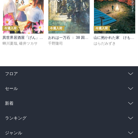
今週入荷
今週入荷
今週入荷
異世界居酒屋「げん」三杯目
おれは一万石 ： 38 因縁の賊
山に抱かれた家 けもの道
蝉川夏哉
,
碓井ツカサ
千野隆司
はらだみずき
フロア
総合
コミック
セール
ラノベ
小説
総合
コミック
新着
雑誌・グラビア
ビジネス・実用
ラノベ
小説
総合
コミック
ランキング
BL・TL
雑誌・グラビア
ビジネス・実用
ラノベ
小説
総合
コミック
ジャンル