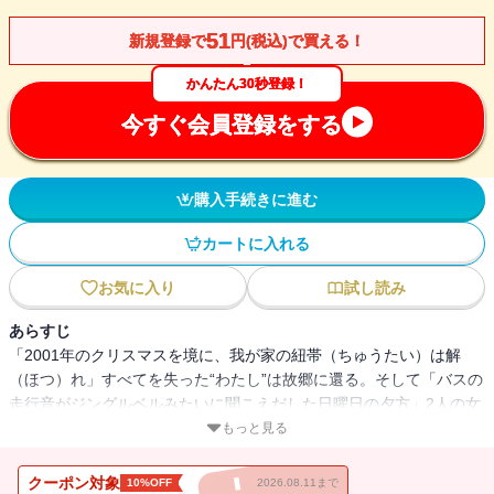
51
新規登録で
円(税込)で買える！
かんたん30秒登録！
今すぐ会員登録をする
購入手続きに進む
カートに入れる
お気に入り
試し読み
あらすじ
「2001年のクリスマスを境に、我が家の紐帯（ちゅうたい）は解
（ほつ）れ」すべてを失った“わたし”は故郷に還る。そして「バスの
走行音がジングルベルみたいに聞こえだした日曜日の夕方」2人の女
児と出会った。神町（じんまち）――土地の因縁が紡ぐ物語。ここ
もっと見る
で何が終わり、はじまったのか。第132回芥川賞受賞作。〈解説・高
橋源一郎〉これは、「人間」も「人間」の形をしたものにすぎない
クーポン対象
10%OFF
2026.08.11まで