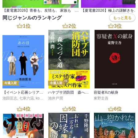
【夏電書2026】青春も、友情も、 家族も 特選小説フェア
同じジャンルのランキング
もっと見る
1
位
2
位
3
位
今週入荷
今週入荷
【イベント応募シリアルコード付】池田匡志出演・オーディオフォトブック「あの日」SPECIAL EDITION（音声／動画付）
ハヤブサ消防団 森へつづく道
容疑者Xの献身
池田匡志
,
七寒六温
,
konoko58
池井戸潤
,
村崎キコ
東野圭吾
4
位
5
位
6
位