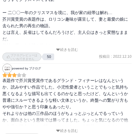
ー 二〇〇一年のクリスマスを境に、我が家の紐帯は解れ…

芥川賞受賞の表題作は、ロリコン趣味が露呈して、妻と最愛の娘に
去られた男の再生の物語。

とは言え、反省はしてるんだろうけど、主人公はきっと変態なまま
だ。

気持ち悪いまま読み終えた。

続きを読む
ブクログレビューは
投稿日
:
2022.12.10
50
阿部和重さんは、そんな病んでいる男を一人称でドライに描き上げ
いいねできません
る。

powered by ブクログ
村上龍さんは芥川賞の選評の中で「少女に対する偏愛という、いろ
いろな意味で危険なモチーフについて、作者が踏み込んで書いてい
表題作で芥川賞受賞作であるグランド・フィナーレはなんという
ないのが最大の不満だった」と言っているが、そこがこの小説をか
か、読みやすい作品でした。小児性愛者ということでもっと気持ち
えって不気味にしている、と思った。

悪くなるような描写も出てくるのかなと思ったけど、なんというか
主人公の内面については薄っぺらく描かれてるので、引き起こした
普通にスルーできるような軽い文体というか。終盤への繋がり方も
事象から主人公のヤバさを読者は受け止める。なんかね、もうい
やや強引か？と思う印象もあったり。

や〜なもやもやが残るんですよ。

それよりかは他の三作品のほうがちょっとぶっとんでるっていう
人にあまりおすすめはしたくないが、僕はこの短編にかなりやられ
か、面白さという意味では勝ってました。ちょっと気になるので他
ました。

の作品も機会があれば読んでみたいなという気持ちになりました。
続きを読む