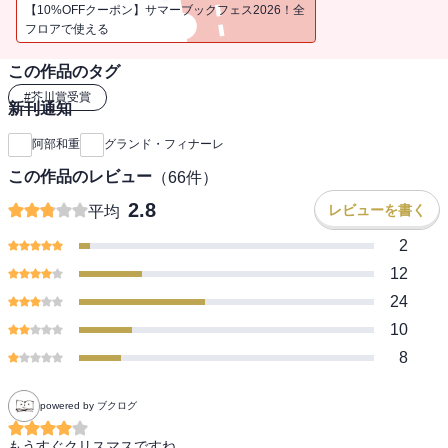
ものも区別できない「小説」らしきものが横行するこの時代に登場
【10%OFFクーポン】サマーブックフェス2026！全
した、ほんとうに数少ない「小説」の一つなのである。――＜解説
フロアで使える
より＞
この作品のタグ
#
芥川賞受賞
新刊通知
阿部和重
グランド・フィナーレ
この作品のレビュー
（
66
件）
2.8
レビューを書く
平均
2
12
24
10
8
powered by ブクログ
もうすぐクリスマスですね。
