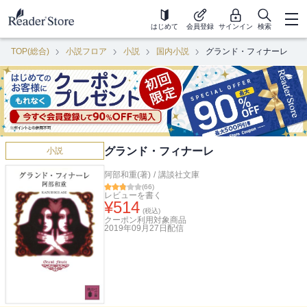
はじめて
会員登録
サインイン
検索
TOP(総合)
小説フロア
小説
国内小説
グランド・フィナーレ
グランド・フィナーレ
小説
阿部和重(著)
/
講談社文庫
(
66
)
レビューを書く
¥
514
(税込)
クーポン利用対象商品
2019年09月27日
配信