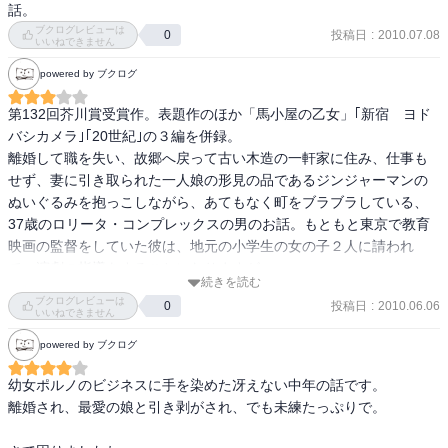
話。
ブクログレビューは
投稿日
:
2010.07.08
0
いいねできません
powered by ブクログ
第132回芥川賞受賞作。表題作のほか「馬小屋の乙女」｢新宿　ヨド
バシカメラ｣｢20世紀｣の３編を併録。

離婚して職を失い、故郷へ戻って古い木造の一軒家に住み、仕事も
せず、妻に引き取られた一人娘の形見の品であるジンジャーマンの
ぬいぐるみを抱っこしながら、あてもなく町をブラブラしている、
37歳のロリータ・コンプレックスの男のお話。もともと東京で教育
映画の監督をしていた彼は、地元の小学生の女の子２人に請われ
て、演劇の指導をすることになりますが・・・・。

続きを読む
この本に収められた小説は、どれも一読しただけでは理解不能なも
ブクログレビューは
投稿日
:
2010.06.06
0
のばかり。けれど、ちょっと硬めの文体と、内容のアンバランスさ
いいねできません
が面白く、なぜかしら一気読みさせられてしまいます。
powered by ブクログ
幼女ポルノのビジネスに手を染めた冴えない中年の話です。

離婚され、最愛の娘と引き剥がされ、でも未練たっぷりで。
