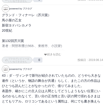
シカメラ」のほうが馬鹿らしさの振り幅が大きくて好き。
いいねできません
しんじゅくよどばしかめら

新宿のなにもかもが鬱陶しく、わたしたちを逆説的に惹きつけてや
powered by ブクログ
まない。

グランド・フィナーレ（芥川賞）

渋谷＝どこもかしこも広告の一部として存在するだけであって、た
馬小屋の乙女

だ消費者のみが交通を許される

新宿ヨドバシカメラ

新宿＝人情味の排除＝ヨドバシの罪

20世紀

姿見ずを克服するためにカメラは、あえて「淀」の中へレンズを向
けねばならないという逆説

第132回芥川賞

著者：阿部和重(1968-、東根市、小説家)

20世紀

解説：高橋源一郎(1951-、尾道市、小説家)
ダゲレオタイプの登場により、存在という概念が明確化。観測可能
続きを読む
なものだけが存在。

ブクログレビューは
投稿日
:
2019.06.14
0
いいねできません
心霊写真がいい例

人間が観測技術よってしか存在を認めなくなると、無神論が蔓延
powered by ブクログ
る。そのため神は存在の刻印を世界中に残し続ける。
43：ダ・ヴィンチで新刊が紹介されていたものの、どうやら大きな
連作（というか、物語の舞台が共通）らしく、またこの方の作品は
ひとつも読んだことがなかったので、借りてみました。

表題作、確かにこの主人公は人間としてどうしようもない位置にい
るのかもしれなくて、言い分の正当性と言い訳の間で揺れるさまは
とてもリアル。ロリコンであるという属性は、何にでも書き換えら