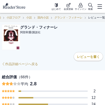
はじめて
会員登録
サインイン
検索
)
小説フロア
小説
国内小説
グランド・フィナーレ
レビュー一覧
グランド・フィナーレ
阿部和重
/
講談社
レビューを書く
作品詳細ページへ戻る
総合評価
（
66
件）
2.8
平均
2
12
24