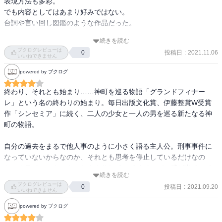
表現方法も多彩。

や〜なもやもやが残るんですよ。

でも内容としてはあまり好みではない。

人にあまりおすすめはしたくないが、僕はこの短編にかなりやられ
台詞や言い回し図鑑のような作品だった。

ました。

続きを読む
半導体技術はもはや何の手助けにもなってくれず

ブクログレビューは
そして、meguyamaさんもレビューでおっしゃってたけど、収録さ
投稿日
:
2021.11.06
0
置いてけ堀

いいねできません
れた最後の短編の「20世紀」と「グランド・フィナーレ」がループ
期待が大きいほど外れくじを引きやすい

powered by ブクログ
しているように思えて…

うすばかげろう

読み終えて、さーっと全身に鳥肌が立ちました。

彼なりの動物愛護精神

終わり、それとも始まり……神町を巡る物語「グランドフィナー
どう転んでも原物とは一致し得ないまやかし＝磁気的記録

レ」という名の終わりの始まり。毎日出版文化賞、伊藤整賞W受賞
人生って、ほんとにコワイ…

不道徳の匂い

作「シンセミア」に続く、二人の少女と一人の男を巡る新たなる神
今現在は露悪趣味に走って自身であえて貶めることにより逆説的に
町の物語。

自らを際立たせた気になって悦に入る

ちっぽけでぼやけたデジタルの像を見つめることによって感受され
自分の過去をまるで他人事のように小さく語る主人公。刑事事件に
るのは、やはりどうにも埋め難い、被写体との距離だった

なっていないからなのか、それとも思考を停止しているだけなの
あと、「グランド・フィナーレ」の作中に登場するジャズ曲、アー
沢見さんは、田舎に帰って、こっちにいる人たちの顔を見ないで暮
か。クライマックスもこじんまりしていてサイコパス感が出ていて
チー・シェップの「Quiet Dawn」は危なっかしい少女のヴォーカル
らしていけば何もかも忘れ去られるんだろうけど

続きを読む
良かった。阿部小説は文体にかなり特徴があるらしい。とある芥川
が心をすごく不穏にさせます。

ブクログレビューは
古典的メロドラマ

投稿日
:
2021.09.20
0
賞作家は、この作品についてこう書いていた。「多くの読者は疲れ
いいねできません
くれぐれも、この曲を聴きながら「グランド・フィナーレ」を読ま
デジタルの象を守るあまり変え難い現実を手放す羽目になった後悔
るだろう」と。だけどグランドフィナーレを読み終えた直後の感想
ないように。

powered by ブクログ
を抱く

は「普通に読めるし面白い」だった。
おかしくなります。
都市化の推進とは一方で、新市街地の周囲に無数の小さな田舎を同