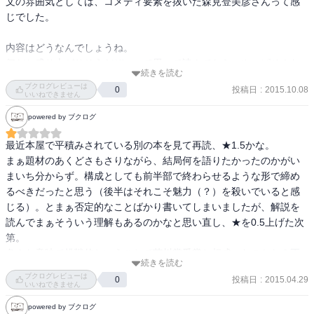
文の雰囲気としては、コメディ要素を抜いた森見登美彦さんって感
じでした。

内容はどうなんでしょうね。

何だか盛り上がりそうだぞ、って思って読んでたら、やっぱそんな
続きを読む
に盛り上がらなかったかって場面が何度かあったような。
ブクログレビューは
投稿日
:
2015.10.08
0
いいねできません
powered by ブクログ
最近本屋で平積みされている別の本を見て再読、★1.5かな。

まぁ題材のあくどさもさりながら、結局何を語りたかったのかがい
まいち分からず。構成としても前半部で終わらせるような形で締め
るべきだったと思う（後半はそれこそ魅力（？）を殺いでいると感
じる）。とまぁ否定的なことばかり書いてしまいましたが、解説を
読んでまぁそういう理解もあるのかなと思い直し、★を0.5上げた次
第。

色んな意味で挑戦的ということで芥川賞受賞と相成ったのかな？正
続きを読む
直分かりません、当方には。
ブクログレビューは
投稿日
:
2015.04.29
0
いいねできません
powered by ブクログ