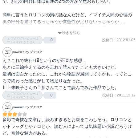
で、肝心の内容自体は前述の2つの方が全然おもしろい。 

『死にゆく者から託された願いは、それを受け止めた者に対して絶
簡単に言うとロリコンの男の話なんだけど、イマイチ人間の心理の
対的な命令の如き強制力を及ぼしてしまう。』・・・だよね。遺言
奥の部分を避けてるっちゅうか変態性が足りないっちゅうか…。 

は、自己完結の楽しいものにしましょう。
『シンセミア』のような押し寄せてくる圧倒的な文圧みたいなもの
続きを読む
は感じられないですね。
ブクログレビューは
投稿日
:
2012.01.05
0
いいねできません
powered by ブクログ
え？これで終わり⁇というのが正直な感想…

あとに三編控えてるのを忘れて読んでたことも大きいけど。

最初は面白かったのに、これから物語が展開してくかも、ってとこ
ろで終わった感じがして物足りなかった。

川上未映子さんの旦那さんてことで読んでみた作品でした。
ブクログレビューは
投稿日
:
2011.12.12
0
いいねできません
powered by ブクログ
多彩で奇抜な文章は、読みすぎるとお腹をこわしそう。ロリコンと
かドラッグとかテロとか、読む人によっては気味悪い小説だろうけ
ど、奇妙な魅力がある。
