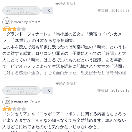
続きを読む
そんでもって第二章で、なんか今までの聳え立つプライドと取り囲
ブクログレビューは
投稿日
:
2012.02.28
0
む鉄壁の理論が完全に崩れて、まるで宗教か牢獄の洗礼を受けた元
いいねできません
犯罪者のような恥と反省と抑制力の塊のようになってるじゃない
powered by ブクログ
の。驚き。

ま、児童館に集まったガキの中から人目で可愛い女の子たちを見つ
「グランド・フィナーレ」「馬小屋の乙女」「新宿ヨドバシカメ
けて、プラス覚えちゃってるところあたりは昔取った杵柄ですが、
ラ」「20世紀」の４本からなる短編集。

それにしてもこの豹変っぷりは、やっぱりIの説教なんでしょうか？

この本を読んで最も印象に残ったのは阿部和重の「時間」というも
そんでもってその可愛い子たちが自殺を考えてるっぽくて、なんの
のに対する感覚。ロリコン犯罪者の、子供にとっての「時間」と大
因果か小奴がそれを止めようと頑張るところで話終わりー。

人にとっての「時間」はまるで別のものだという認識。ある年齢ま
で、ビデオカメラによって生活を詳細に記憶された女性の「時間」
もー、何なんだよー！この本を通してのメッセージは何なのよー。
に対する感覚の歪み、すごく面白かった。思えばわたしは時間の経
ってヤキモキする。

過による思い出の美化、風化といった、「時の欺瞞」とも呼べる何
男を上げ落とし上げ落とし上げ上げどーんと落とし、落としーーー
続きを読む
かに対して、ずっと疑問を抱いて来た。こういった時間に対する感
ブクログレビューは
－の最後上げっ！・・・でっ！？って振り回された。

投稿日
:
2012.02.13
0
性に出会えてとても興味深かったです。
いいねできません
powered by ブクログ
にしても私、今こうやってレビュー読むと、男の善悪の立ち位置が
コロコロ変わってる(笑)中身のない子(笑)

『シンセミア』や『ニッポニアニッポン』に関する内容もちょろっ
と出てきますが、そんなの知らなくても全然読めます。読んでない
ちなみに全４話短篇集の中、グランドフィナーレともう一個読ん
人はどこに出てきたのかも気付かないじゃないかと。 

で、放置中。
