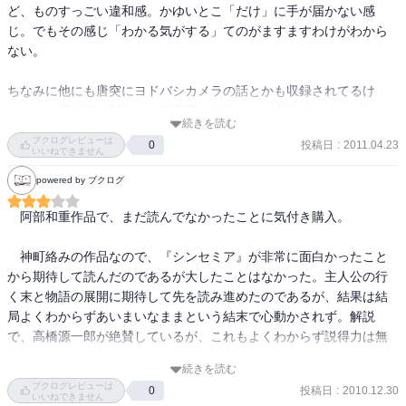
ど、ものすっごい違和感。かゆいとこ「だけ」に手が届かない感
じ。でもその感じ「わかる気がする」てのがますますわけがわから
ない。

ちなみに他にも唐突にヨドバシカメラの話とかも収録されてるけ
ど、その辺は僕の脳みその許容量を超えたので考えるの止めまし
続きを読む
た。
ブクログレビューは
投稿日
:
2011.04.23
0
いいねできません
powered by ブクログ
　阿部和重作品で、まだ読んでなかったことに気付き購入。

　神町絡みの作品なので、『シンセミア』が非常に面白かったこと
から期待して読んだのであるが大したことはなかった。主人公の行
く末と物語の展開に期待して先を読み進めたのであるが、結果は結
局よくわからずあいまいなままという結末で心動かされず。解説
で、高橋源一郎が絶賛しているが、これもよくわからず説得力は無
し。

続きを読む
ブクログレビューは
投稿日
:
2010.12.30
0
　神町を舞台にした話が出てくるので、神町に絡んだ他の作品を再
いいねできません