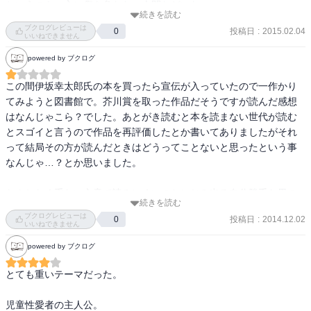
ある男が幼児性愛者であることで妻子を失ってしまうというお話

というのも、心に傷を負わない人間などいない

自分の娘、そして、自分を頼って近づいてくる女児たち

続きを読む
おっさんがロリコン趣味を持ったことは

ブクログレビューは
彼女らとの係わりの中で自分自身の葛藤と周りの人物たちとの距離
投稿日
:
2015.02.04
0
これもやはりおそらくは、幼少期に受けた心の傷が原因であって

いいねできません
感を繊細なタッチで描いているのです・・・・・が・・・・・

そこに不可抗力は、認められるべきだと

powered by ブクログ
何を表現した作品なのか・・・・・・

だけどもちろん、おっさんはそのようなことを言わぬ

なぜなら現代社会において

この間伊坂幸太郎氏の本を買ったら宣伝が入っていたので一作かり
その他

そのような憎しみの連鎖を断ち切ることは、大人たちの責務だから
てみようと図書館で。芥川賞を取った作品だそうですが読んだ感想
『馬小屋の乙女』

だ

はなんじゃこら？でした。あとがき読むと本を読まない世代が読む
『新宿ヨドバシカメラ』

その矜持だけでも守りとおしたおっさんはえらい

とスゴイと言うので作品を再評価したとか書いてありましたがそれ
『20世紀』

いやえらくない

って結局その方が読んだときはどうってことないと思ったという事
まあそんな感じで郷里へとひきこもったおっさんは

なんじゃ…？とか思いました。

短編集であります
なにも知らない昔の友人から、児童演劇の指導役を頼まれたりして

人間的な再生をはかっていくわけだ

なんとなく重たい文章で読みにくいのとにじみ出る自分勝手な男の
本来なら小学生女児の前になど顔を出せないおっさんだが

続きを読む
言い分が纏わりつくようで一言でいうと気色悪いお話でした。何が
ブクログレビューは
子供たちの真剣さにほだされて、なんとか「大人」を演じようとす
投稿日
:
2014.12.02
0
気持ち悪いって「ワタシ」さんは自分が悪いと言いつつも本心の所
いいねできません
る

で全然そう思ってなさそうなところが怖い。結局奥さんが彼の異常
powered by ブクログ
…劇作家で演出家の故・つかこうへい氏は、演技指導の際

な娘への執着をおかしいと思わなければ、発覚しなければ彼は今も
役者を徹底的に批判することで

娘の写真を撮り続けていただろうし何の良心の呵責もなく少女のポ
とても重いテーマだった。

無駄な自意識をはぎとり、役柄に集中させたのだと聞く

ルノ写真を所持していただろうしな。そしてそれが何が悪いの？ぐ
おっさんが、ロリコンとしてその人格を全否定されたことは

らいにしか思っていないからいまだに娘に執着しているし娘も愛し
児童性愛者の主人公。

結果的にプラスに働いたと言えるだろう
