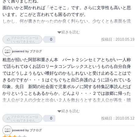
さて困りましたね。

面白いかと聞かれれば「そこそこ」です。さらに文学性も高いと思
います。どこがと言われても困るのですが。

しかし、何が書きたかったのか良く判らない。少なくとも表面を流
れている物語では無いような気がするのです。どこかに何かのバッ
続きを読む
クグラウンドが存在しているように思えます。しかしぞれが何か判
ブクログレビューは
投稿日
:
2010.05.19
0
りません。

いいねできません
どう評価すべきなのか悩んでしまう、そんな作品でした。
powered by ブクログ
粗忽が招いた阿部和重さん本　パート２シンセミアとちがい一人称
で語られてゆくお話ロリータコンプレックスというものも自分自身
ではどうしようもない嗜好なのかもしれないと受け止めることはで
きるのですが・・・１はぐちぐちと自己弁護のように語られている
印象。先日　新聞の社会面で児童ポルノに関する特集記事読んだば
かりということもあるからか、どんより・・・２では故郷に帰った
主人公が２人の少女と出会い２人を救おうとする主人公が再生・贖
罪する姿が描かれている・・・のかな・・？ばさ！といきなり幕が
続きを読む
下りてしまったような・・・離れてもクリスマスプレゼントの小鳥
ブクログレビューは
投稿日
:
2010.05.12
0
を愛でながら暮らす少女を想像してみようとおもう。他“馬小屋の乙
いいねできません
女”“新宿ヨドバシカメラ”“２０世紀”という短編もありました。馬小屋
powered by ブクログ
の乙女というタイトルで連想するのは聖母マリアなのです