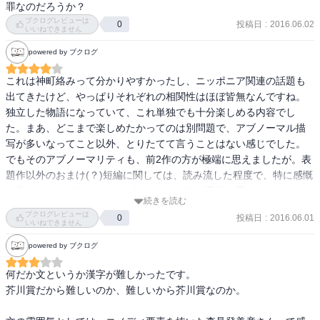
遭遇してしまう。

罪なのだろうか？
ブクログレビューは
投稿日
:
2016.06.02
0
いいねできません
物語の終盤で、主人公は二人の無事を確認するために夜中まで駆け
ずり回る。それは贖罪というよりもむしろ、もっと原初的な感情な
powered by ブクログ
のかもしれないと感じた。

これは神町絡みって分かりやすかったし、ニッポニア関連の話題も
東京では相手の立場に立って考えることなんて一度も無かった主人
出てきたけど、やっぱりそれぞれの相関性はほぼ皆無なんですね。
公が、全てを失った後に初めて必死になって何かをした。それはあ
独立した物語になっていて、これ単独でも十分楽しめる内容でし
る意味では美しくて希望の持てる展開だったのかなと思った。

た。まあ、どこまで楽しめたかってのは別問題で、アブノーマル描
写が多いなってこと以外、とりたてて言うことはない感じでした。
ちなみに、文体は硬くてシリアスな森見登美彦といった感じだっ
でもそのアブノーマリティも、前2作の方が極端に思えましたが。表
た。

題作以外のおまけ(？)短編に関しては、読み流した程度で、特に感慨
は覚えませんでした。やっぱりシンセミアが最強と思います。
続きを読む
ブクログレビューは
投稿日
:
2016.06.01
0
いいねできません
powered by ブクログ
何だか文というか漢字が難しかったです。

芥川賞だから難しいのか、難しいから芥川賞なのか。
