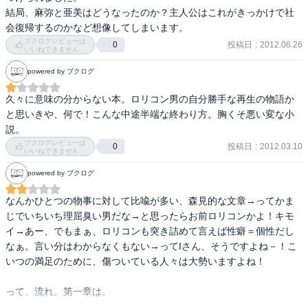
結局、麻弥と亜美はどうなったのか？主人公はこれがきっかけで社
会復帰するのかなど想像してしまいます。
ブクログレビューは
投稿日
:
2012.06.26
0
いいねできません
powered by ブクログ
久々に意味の分からない本。ロリコン男の自分勝手な再生の物語か
と思いきや、何で！こんな中途半端な終わり方。胸くそ悪い変な小
説。
ブクログレビューは
投稿日
:
2012.03.10
0
いいねできません
powered by ブクログ
なんかひとつの物事に対して比喩が多い、森見的な文章→ってかま
じでいちいち理屈臭い男だな→と思ったらお前ロリコンかよ！キモ
イ→あー、でもまぁ、ロリコンも突き詰めて言えば性癖＝個性だし
なぁ。言い分はわからなくもない→ってIさん、そうですよね－！こ
いつの満足のために、傷ついている人々は大勢いますよね！

って、流れ。第一章は。
