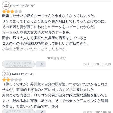
読してみたいとは思うが、今すぐに！というほどの力は無し。
powered by ブクログ
離婚したせいで愛娘ちーちゃんと会えなくなってしまった。

ＤＶと言ってもたった１回妻を突き飛ばしてしまっただけなのに。

その原因も妻が勝手にわたしのデータをコピーしたからだ。

ちーちゃんや他の女の子の写真のデータを。

田舎に帰り大人しく実家の文具屋の店番をしていると

２人の女の子が演劇の指導をして欲しいと訪ねてきた。

小学生は避けていたのにどうしたものか。

「グランド・フィナーレ」ほか全４編。

続きを読む
装丁：スタジオ・エス・アンド・ディー　装画：さわのりょーた

ブクログレビューは
投稿日
:
2010.10.19
0
いいねできません
どこか壊れている。自分のしたことが社会的にどう見られるか

powered by ブクログ
わかっているのに抑えきれないのは自己愛なのか。

いろいろなことを予感させる文章が散りばめられているのに

（偉そうですが）芥川賞？自分の頭が追いつかないだけかもしれま
特筆すべきことは起きないという不完全燃焼感。
せんが、前衛的すぎるのと言い回しのくどさに疲れました

おおまかな内容は、ロリコンの男が自分の娘に変な感情を抱いてし
まい、離れる為に実家に帰され、そこで出会った二人の少女と演劇
を作る、と言いった作品です。多分
ブクログレビューは
投稿日
:
2010.09.16
0