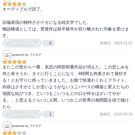
一方で、第二部は最後まで可視化を拒むような構成を取る。読み終
えてみると、最後まで視ることを欲した主人公は，本質的には何も
オーディブルで読了。

変わっていないのではないかという疑念が残った。少なくとも私に
は、この物語を贖罪の物語として読むことはできなかった。

比喩表現の独特さがクセになる純文学でした。

物語構成としては、受賞作は前半後半が切り離された印象を受けま
曖昧さが作品の魅力でもあるがゆえに、周囲の登場人物たちが説明
す。
的で、あまりにも「まとも」に配置されていることが気になった。
ブクログレビューは
投稿日
:
2025.11.07
0
いいねできません
主人公の不透明さを際立たせるための装置として機能しているとも
言えるが、その分だけ人物造形のバランスを欠いているようにも見
powered by ブクログ
える。

またこの世から一冊、未読の阿部和重作品が消えた。この悲しみを
総じて、優れた作家による意欲作であることは疑いない。だからこ
何と表そうか。タイに行くことになり、6時間も拘束されて発狂す
そ、その卓越した筆力に比して目につく疵が、かえって強く印象に
る！とお守りに持っていきました。お陰で快適わくわくフライト。
残る作品だった。
内容はさすがとしか言いようがないユニバースの構築と変人たちの
強固な結びつき。どいつもこいつもどの口が何をほざいてやが
る、、と思えるぐらいに人間。いつかこの世界の相関図を頭で描け
たら
ブクログレビューは
投稿日
:
2025.08.14
1
いいねできません
powered by ブクログ