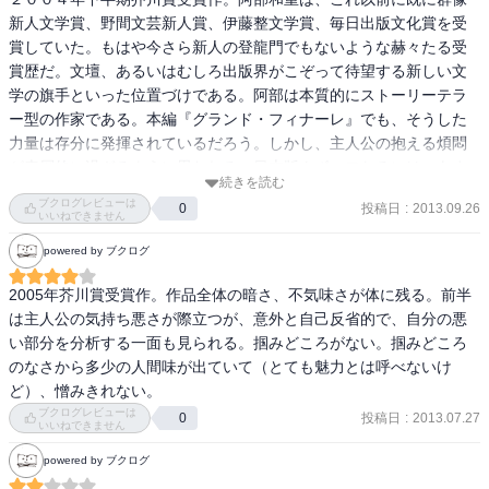
も、不思議。
新人文学賞、野間文芸新人賞、伊藤整文学賞、毎日出版文化賞を受
賞していた。もはや今さら新人の登龍門でもないような赫々たる受
賞歴だ。文壇、あるいはむしろ出版界がこぞって待望する新しい文
学の旗手といった位置づけである。阿部は本質的にストーリーテラ
ー型の作家である。本編『グランド・フィナーレ』でも、そうした
力量は存分に発揮されているだろう。しかし、主人公の抱える煩悶
が表層的に過ぎるように思われる。日本版ナボコフたるには、あま
続きを読む
りにも遠い階梯だ。
ブクログレビューは
投稿日
:
2013.09.26
0
いいねできません
powered by ブクログ
2005年芥川賞受賞作。作品全体の暗さ、不気味さが体に残る。前半
は主人公の気持ち悪さが際立つが、意外と自己反省的で、自分の悪
い部分を分析する一面も見られる。掴みどころがない。掴みどころ
のなさから多少の人間味が出ていて（とても魅力とは呼べないけ
ど）、憎みきれない。
ブクログレビューは
投稿日
:
2013.07.27
0
いいねできません
powered by ブクログ