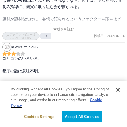
は娘への執着はほとんど感じられなくなる。後半は、少女たちの演
劇の指導に、誠実に取り組む姿が描かれる。

題材が題材なだけに、妄想で語られるというファクターを頭をよぎ
る。ゆえに、フィナーレを迎えたのか迎えられなかったのか、それ
続きを読む
さえも釈然としない。読み終わったとき「え？終わり？」そんな感
ブクログレビューは
投稿日
:
2009.07.14
0
想を抱く小説である。
いいねできません
powered by ブクログ
ロリコンのいろいろ。

都庁の話は意味不明。

By clicking “Accept All Cookies”, you agree to the storing of
ロリコンが異常かどうかはおいといて、異常な性癖や嗜好って多分
cookies on your device to enhance site navigation, analyze
自分で望んで得たものじゃ無いとおもうんだけど、

site usage, and assist in our marketing efforts.
Cookie
おれらが（一般的に誰かが決めた）「普通」のセックスで昇華して
Policy
続きを読む
いることを、「異常」な方法でしか昇華できず、そのために人間扱
ブクログレビューは
投稿日
:
2008.12.29
0
いまでされなくなってしあわせまで剥脱されてしまう姿に、

いいねできません
Cookies Settings
Accept All Cookies
全てのことの表裏が紙一重な気がして、ぎりぎりのところでバラン
powered by ブクログ