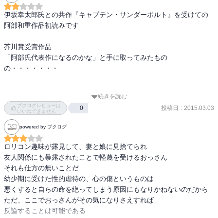
伊坂幸太郎氏との共作『キャプテン・サンダーボルト』を受けての
阿部和重作品初読みです

芥川賞受賞作品

「阿部氏代表作になるのかな」と手に取ってみたもの
の・・・・・・・

えー　よく　わかんなーい　(´-ω-`)ｳｰﾝ 

続きを読む
ブクログレビューは
投稿日
:
2015.03.03
0
三次元の世界を文章で著す表現力はとても興味深くて、すごいなっ
いいねできません
て感じるんだけど

powered by ブクログ
お話自体は何を求めたお話なのか・・・まったく理解できなかっ
た・・・・・(^_^;)

ロリコン趣味が露見して、妻と娘に見捨てられ

珍しく、この時点で他みなさまのレビューを拝見することにした
友人関係にも暴露されたことで軽蔑を受けるおっさん

が、同じような意見を持つ方々が多くいるようで・・・・・

それも仕方の無いことだ

特に阿部氏のファンの方々の多数はこの作品が「代表作」とは考え
幼少期に受けた性的虐待の、心の傷というものは

ておらず、『シンセミア』『ピストルズ』へと続くプロローグ的作
悪くすると自らの命を絶ってしまう原因にもなりかねないのだから

品との位置づけとしているようであります

ただ、ここでおっさんがその気になりさえすれば

反論することは可能である
