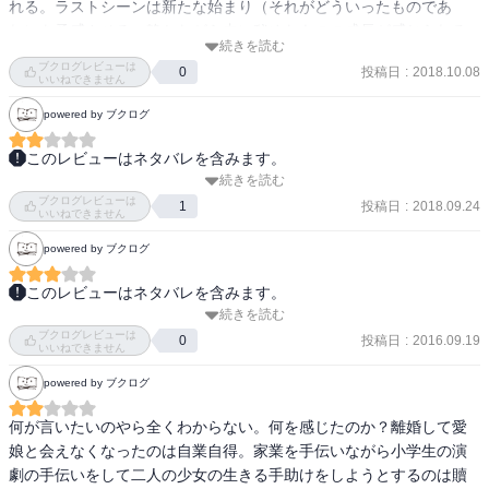
れる。ラストシーンは新たな始まり（それがどういったものであ
れ）を予感させる、静かながら内に秘めたものの成長が感じられる
続きを読む
力強いもの。まさに、グランド・フィナーレ。

ブクログレビューは
投稿日
:
2018.10.08
0
しばらくこの方、追いかけてみようと思います。
いいねできません
powered by ブクログ
このレビューはネタバレを含みます。
続きを読む
初めて阿部和重を読んだ。有名どころから入りたくて、芥川賞を受
ブクログレビューは
賞したグランドフィナーレを読んでみた。

投稿日
:
2018.09.24
1
いいねできません
powered by ブクログ
いやぁ、難しい。正直なところ、小説として面白いとは思えなかっ
た。

このレビューはネタバレを含みます。
けれど、解説込みでなんとか「そういうことなのかな」という納得
続きを読む
短編集。表題作は、ロリコンがバレて離婚させられた男が会えなく
感みたいなものをひねり出した。

ブクログレビューは
なった娘に未練を残しつつ田舎に戻ったら、ある経緯から二人の少
投稿日
:
2016.09.19
0
いいねできません
女の演劇指導をすることになった話。演劇指導を依頼されるまで随
主人公の男性は、娘を含めた複数の女児のポルノ写真を撮影してい
powered by ブクログ
分と退屈だったけれど、救いようのない結末でなくてホッとした。
たんだけど、そのことが妻にバレてしまい離婚となる。

仮構に人物を当てはめてコミュニケートした気になってる、は、改
都会での仕事や家庭、享楽の全てを失って、主人公は地元へと帰
何が言いたいのやら全くわからない。何を感じたのか？離婚して愛
めてそうだと思った。他の短編では、ホームビデオは画面の映像と
る。地元では二人の女児と出会って、演劇の指導を手伝うことにな
娘と会えなくなったのは自業自得。家業を手伝いながら小学生の演
記憶の映像の2つを観ている、との記述が面白く思った。
るんだけど、二人がインターネットで自殺サイトを閲覧する場面に
劇の手伝いをして二人の少女の生きる手助けをしようとするのは贖