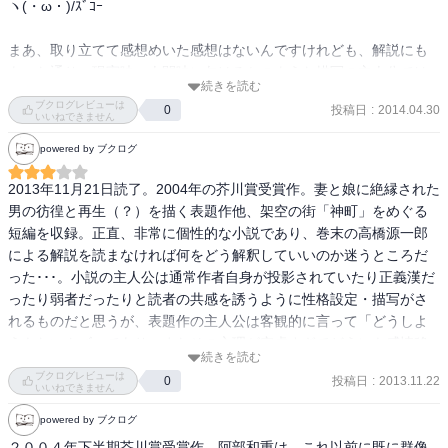
なんとも……

ヽ(・ω・)/ｽﾞｺｰ

子どもを愛することをやめられないから避けようとしていた主人公
にとっては、子どもを自分の欲望によって傷つけることなく、幸せ
まあ、取り立てて感想めいた感想はないんですけれども、解説にも
に、生きていってほしいと思う行動、そんな自分との折り合いの付
あった通り、現実味・人間味に欠けるかのような描写の主人公では
続きを読む
け方はハッピーエンドじゃないだろうか。

ありますけれども、実際にはこういった、特に電脳化著しい現代に
ブクログレビューは
投稿日
:
2014.04.30
0
終始主人公は愛情深く、意外と、憎めなかったんだよな。

おいてはこのような男が幾多も存在するんじゃないでしょうかね
いいねできません
ぇ…みたいなことを思ったのでした。僕も実際、人間としての大事
powered by ブクログ
あまり評判よくなさそうだけど、終わり方含めてあたしは含みのあ
な何か、つまりは感情・情緒といった面が欠けているのかと思いま
る現代小説でよかったなぁと思いました。キモイ暗いテーマだけ
すし…　←え？？

2013年11月21日読了。2004年の芥川賞受賞作。妻と娘に絶縁された
ど、主人公が無機質なので割と軽くなってる印象。

男の彷徨と再生（？）を描く表題作他、架空の街「神町」をめぐる
阿部和重の主人公の執着思考は何だか読んでて臨場感がある。あと
といった感じで世間的な評価はあまりよろしくない芥川賞受賞作で
短編を収録。正直、非常に個性的な小説であり、巻末の高橋源一郎
漢検の勉強になりそうな本笑。
はありますけれども、個人的にはそこまで酷い作品だと思いません
による解説を読まなければ何をどう解釈していいのか迷うところだ
でした…おしまい。

った･･･。小説の主人公は通常作者自身が投影されていたり正義漢だ
ったり弱者だったりと読者の共感を誘うように性格設定・描写がさ
ヽ(・ω・)/ｽﾞｺｰ
れるものだと思うが、表題作の主人公は客観的に言って「どうしよ
うもないクズ」であり、またその心理が空虚すぎてどうにも感情移
続きを読む
入できない･･･そこが狙いなのだろうが。「共感とか感情移入とか、
ブクログレビューは
投稿日
:
2013.11.22
0
誰かの体験・感情というものはそう簡単に他者に理解できるものじ
いいねできません
ゃないよ」という作者のメッセージだろうか？表題作以外の、よく
powered by ブクログ
分からないままよく分からないところに連れて行かれてしまう感覚
２００４年下半期芥川賞受賞作。阿部和重は、これ以前に既に群像