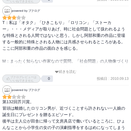
いいねできません
powered by ブクログ
T：私は「オタク」「ひきこもり」「ロリコン」「ストーカ
ー」・・・メディアが取りあげ、時に社会問題として扱われるよう
な特殊とされる人間ではないと思う。しかし阿部和重の作品に登場
する一般的に特殊とされる人物には共感させられるところがある。
ここに阿部和重の作品の面白さを感じる。

M：まったく知らない作家なので質問。「社会問題」の人物像づくり
には特殊化（アブノーマルというラベルを貼ること）によって社会
続きを読む
の中に外部を作るからくりが隠されていると私は思うのだが、そこ
ブクログレビューは
投稿日
:
2010.09.13
0
らへんは言及されているのだろうか。
いいねできません
powered by ブクログ
第132回芥川賞。

冒頭は離婚したロリコン男が、近づくことすら許されない一人娘の
誕生日にプレゼントを贈るエピソード。

後半は主人公が田舎に帰って文房具店で働いているところに、ひょ
んなことから小学生の女の子の演劇指導をするはめになってしまう