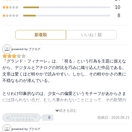
10
8
新着順
いいね！順
powered by ブクログ
『グランド・フィナーレ』は、「視る」という行為を主題に据えな
がら、デジタルとアナログの対比を巧みに織り込んだ作品である。
文章は驚くほど軽やかで読みやすい。しかし、その軽やかさの奥に
不穏なものが潜んでいる。

とりわけ印象的なのは、少女への偏愛というモチーフがあからさま
には語られない点だ。むしろ書かれないことによって、その欲望の
存在がかえって不気味な輪郭を帯びてくる。視線のあり方そのもの
続きを読む
が問われる作品だからこそ、この抑制された描写は効果的に機能し
ブクログレビューは
投稿日
:
2026.06.21
0
ている。

いいねできません
powered by ブクログ