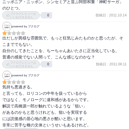
ニッポニア・ニッポン、シンセミアと並ぶ阿部和重「神町サーガ」
のひとつ。
ブクログレビューは
投稿日
:
2011.10.14
0
いいねできません
powered by ブクログ
出だしが異様な雰囲気で、もっと狂気じみたものかと思ったが、そ
こまででもない。

自分のしてきたことを、ちーちゃんあいたさに正当化している。

普通の感覚でない人間って、こんな感じなのかな？
ブクログレビューは
投稿日
:
2011.08.11
0
いいねできません
powered by ブクログ
気持ち悪過ぎる。

と言っても、ロリコンの中年を扱っているから

ではなく、モノローグに違和感があるからです。

解説で高橋源一郎が触れているような「狙い」

があるのかもと思うけれども、狙いを実現する

には読後感の居心地の悪さが酷いと思います。

非常に苦手な種の文体というせいもあるけれど。