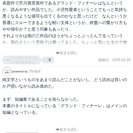
表題作で芥川賞受賞作であるグランド・フィナーレはなんという
か、読みやすい作品でした。小児性愛者ということでもっと気持ち
悪くなるような描写も出てくるのかなと思ったけど、なんというか
普通にスルーできるような軽い文体というか。終盤への繋がり方も
やや強引か？と思う印象もあったり。

それよりかは他の三作品のほうがちょっとぶっとんでるっていう
か、面白さという意味では勝ってました。ちょっと気になるので他
の作品も機会があれば読んでみたいなという気持ちになりました。
続きを読む
ブクログレビューは
投稿日
:
2025.03.20
8
いいねできません
powered by ブクログ
純文学というものをあまり読んだことがないし、どう読めば良いの
か戸惑いながら読み進めた。

まず、短編集であることを知らなかった。

本書のタイトルになっている「グランド・フィナーレ」はメインの
短編となっている。

きっと、物語のあらすじをまとめることにあまり意味はないのだろ
続きを読む
うと思う。
