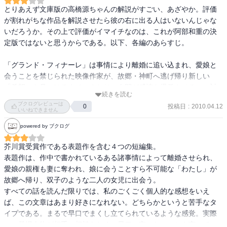
が・・・・・・他の作品も鶏頭には理解不能　まだまだ勉強が足り
とりあえず文庫版の高橋源ちゃんの解説がすごい、あざやか。評価
ないようです。阿部和重さんの御本鶏頭には荷が重い。読むのが辛
が割れがちな作品を解説させたら彼の右に出る人はいないんじゃな
い・・・。　　　　　　　　ピストルズ・・・しばらく積読。
いだろうか。その上で評価がイマイチなのは、これが阿部和重の決
定版ではないと思うからである。以下、各編のあらすじ。

「グランド・フィナーレ」は事情により離婚に追い込まれ、愛娘と
会うことを禁じられた映像作家が、故郷・神町へ逃げ帰り新しい
「希望」を見つけるまで。まわりの人間が感情を爆発させるのに対
続きを読む
して、主人公はいちじるしく欲望や感情を欠いているように見える
ブクログレビューは
投稿日
:
2010.04.12
0
（けど、やってることは異常そのものだ）から、彼の見た希望が本
いいねできません
当に希望なのか、答えは宙吊りにされる。

powered by ブクログ
ちなみに物語中、トキセンターに忍び込んで警備員を殺した少年の
妹が登場する。

芥川賞受賞作である表題作を含む４つの短編集。 

表題作は、作中で書かれているある諸事情によって離婚させられ、
「馬小屋の乙女」では、まぼろしの性玩具を求めて辺鄙な町（神
愛娘の親権も妻に奪われ、娘に会うことすら不可能な「わたし」が
町）へやってきた男が、奇妙な老婆に出逢う。とことんコミカルで
故郷へ帰り、双子のような二人の女児に出会う。 

そこはかとなく恐い話。

すべての話を読んだ限りでは、私のごくごく個人的な感想をいえ
ば、この文章はあまり好きになれない。どちらかというと苦手なタ
「新宿ヨドバシカメラ」は企業用に書かれた小説。雄弁な男がみず
イプである。まるで早口でまくし立てられているような感覚。実際
からのセックスを実況中継しながら新宿の地誌をつまびらかにす
に、登場人物が相手に相槌もなく、早口に言いたいことを言ってい