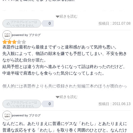
重そうな題材を取り扱っているにも関わらず、なんか軽い話。何よ
続きを読む
り主人公が軽い。 

ブクログレビューは
投稿日
:
2011.07.08
0
自分の子どもと引き離されたのに反省してる様子もなく隙あらばぬ
いいねできません
いぐるみを渡そうとしてるし、まるで妻が悪いと言わんばかり。主
powered by ブクログ
人公のマンションにまで押しかけて説教を垂れた女性の経験譚も、
自分のことじゃないからかなんか妙に淡白。 

表題作は最初から最後までずっと違和感があって気持ち悪い。

知らない町に行ってからの生活も、もう手は出さないという根拠の
先入観によって、物語の顛末を嫌でも予想してしまい、不安を抱き
ない自信の元、少女たちに近づいていくし。 

ながら読む自分が居た。

反省したの？自分のこと振り返ってみたの？っていう感じ。 

結局予想とは違う方向へ進みそうになって話は終わったのだけど、
中途半端で肩透かしを食らった気分になってしまった。

もしかすると、ほんとにひょんなことで少女趣味が再発するんじゃ
ないかという危惧を持たせた終わり方のように思った。 

個人的には表題作よりも共に収録された短編三本のほうが面白かっ
アンバランスというか、非常に不安定で、簡単にあっちとこっちの
たなぁ。
ラインを踏み越えてしまえる主人公の薄ら恐ろしさがにじみ出てい
続きを読む
ブクログレビューは
たと思う。 

投稿日
:
2011.06.13
0
いいねできません
powered by ブクログ
更に怖いのは、作者がその主人公描写を意図しているのかいないの
かがイマイチわからないこと。
なんだこれ。あたりまえに普通にゲスな「わたし」とあたりまえに
普通な反応をする「わたし」を取り巻く周囲のひとびと。なんだけ