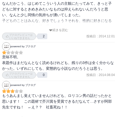
てくれていると信じている。成長した娘がいずれ訪ねてくれるか
なんだかこう、はじめてこういう人の主観にたってみて、きっと子
しかし彼の演じる芝居には、脚本がないのだった

も、なんて期待を抱いている。オイオイとこちらは失笑せざる負え
どもに対するときめきみたいなものは抑えられないんだろうと思
ロリコンは「大人」というものについて知っているのか？

ないですが。

い、なんと少し同情の気持ちが湧いてしまった。

ラスト、おっさんは女児たちに

いずれにせよ自分は悪くない。見つけた妻が悪い、余計なことをし
子どものことはみんな、好きでしょう？それを、性的に好きになる
セキセイインコをプレゼントしようと考えるのだが

ゃべる友人が悪いぐらいしか思ってないのがにじみ出ていて恐ろし
かどうかって、意外と紙一重だったりしないのかな………

僕にはそれが村上春樹の短編「蛍」に重なって見えたりもした
い。そしてそんな事件を起こしていても幼女二人が頼ってくれてい
続きを読む
主人公の異常性が露骨にえがかれていなかったからか、彼の子ども
ブクログレビューは
ると思いインコを贈ろうとする。いやあ、引っ越す少女に生き物は
投稿日
:
2014.12.01
2
への愛情が強いからか、2人の女の子が非常に愛らしくえがかれてい
いいねできません
NGでしょう。でも彼は自分は良いことをしていると思うから人の事
たからか、案外ぽろっとハマってしまうものなのかもしれないと感
powered by ブクログ
を考えて行動はしない。相手の立場も、気持ちも思いやることが出
じた。

来ない。想像力が無さすぎる。もしかしたら食い物にしていた少女
主人公の男性的な事実のみの思考、離婚やドラッグや法に触れる仕
意味不明。

たちにとっても自分は良いことをしていると思っていたのかも。も
事といったハードな現実。これに対応するのが、子ども達の純粋無
表題作はまだなんとなく読めるけれども、残りの3作は全く分からな
のすごい独りよがりで怖い。あ、でも買春で捕まる人ってこういう
垢な姿なのかな。これだけキツイ汚い世界に生きていると、より子
かった。いずれにしても、変態的な小説なのだろうとは思う。
意識なのかも。自分は悪くない。売るやつが居るから買ってやって
どもというものが輝かしい存在に思えてくる。

ブクログレビューは
投稿日
:
2014.08.04
0
るだけでむしろ自分は良いことをしているんだ、って。

いいねできません
powered by ブクログ
結局痛ましい体験をしている子供が居てもアフリカのどこか、とい
そして自殺、という行動について。

うように自分とは関係ない、他人事で済ませられてしまう時代って
「愛する人に自殺してほしくない」

もうあんまし覚えていませんけれども、ロリコン男の話だったかと
怖い。まあ…嫌なお話でした。
という気持ち。

思います！　この題材で芥川賞を受賞できるだなんて…さすが阿部
主人公はＩからこれを突きつけられ、終盤では自分がこの気持ちに
先生ですね！　←え？？　社畜死ね！！

駆られて動く。
