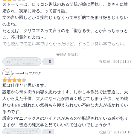
ストーリーは、ロリコン趣味のある父親が娘に固執し、奥さんに離
婚され、実家に帰る。って言う話。

文の言い回しとか直接的じゃなくって曲折的であまり好きじゃない
のよね。

たとえば、クリスマスって言うのを「聖なる夜」とか言っちゃうと
こ、芥川賞的だよね～。

でも読んでて悪い本ではなかったけど、すっごい良い本でもない。

何が結局のとこ言いたかったのかちょっと理解できなかったな～。
続きを読む
尻切れトンボみたいな結末も好きじゃない。

ブクログレビューは
投稿日
:
2012.11.27
0
いいねできません
併録されてるとは、『馬小屋の乙女』『新宿ヨドバシカメラ』『20
powered by ブクログ
世紀』。

『馬小屋～』と『新宿～』はね～、イマイチ。ちょっとシモネタ系
私は佳作だと思います。

の短編。

設定から奇を衒う内容を思わせます。しかし本作品では普通に、大
読み終わった後「ん～～。オッケーーー。（単調に言う）」って言
人から見た子供、大人になったが故遠く感じてしまう子供、その純
いたくなるほど、あ。っそうなの。

粋なものに触れたい気持ちを抑えられない不純な大人が描かれてい
って感じの小説。

るのです。

『20世紀』はね、著者が小説の舞台にもなった神町（じんまち）の
設定のマニアックさのバイアスがあるので酷評されている感があり
取材に訪れたときの紀行エッセイ。

ますが、普通の純文学と見ていいのではないでしょうか？
こっちの方が面白かったよ。
ブクログレビューは
投稿日
:
2012.11.16
0