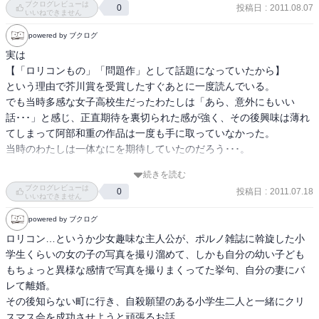
ブクログレビューは
投稿日
:
2011.08.07
0
いいねできません
powered by ブクログ
実は

【「ロリコンもの」「問題作」として話題になっていたから】

という理由で芥川賞を受賞したすぐあとに一度読んでいる。

でも当時多感な女子高校生だったわたしは「あら、意外にもいい
話･･･」と感じ、正直期待を裏切られた感が強く、その後興味は薄れ
てしまって阿部和重の作品は一度も手に取っていなかった。

当時のわたしは一体なにを期待していたのだろう･･･。

続きを読む
いろいろな評価をとっぱらって本当に自分が感じるものを素直に感
ブクログレビューは
投稿日
:
2011.07.18
0
じることを感じるにはそれなりの力量とか自分に対する自信が必要
いいねできません
だよなぁとしみじみ思う。

powered by ブクログ
わたしはまだいろいろと幼すぎたのかもしれない。

ロリコン…というか少女趣味な主人公が、ポルノ雑誌に斡旋した小
近々再読してみるつもり。
学生くらいの女の子の写真を撮り溜めて、しかも自分の幼い子ども
もちょっと異様な感情で写真を撮りまくってた挙句、自分の妻にバ
レて離婚。 

その後知らない町に行き、自殺願望のある小学生二人と一緒にクリ
スマス会を成功させようと頑張るお話。 
