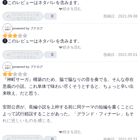
このレビューはネタバレを含みます。
時に生み出してゆく

続きを読む
度し難いクズのお話。なにかおかしいと読み進めると、徐々に明ら
素寒貧

ブクログレビューは
かにされるクズのクズたる由縁がおもしろかった。最後はなー、き
投稿日
:
2021.09.08
0
少々てれ気味に腹を立てていた

いいねできません
っとこの主人公は変わらないだろうなとも読めて、評判悪いのもわ
わたしの中に巣食うナルシシステイックなセンチメンタリズム

powered by ブクログ
かるが個人的にはかなり読ませる小説で面白かったです。この2ヶ月
無責任を玩味しながら孤独に酔っていたかったのだ。完全から孤独
くらい、芥川賞受賞作を10作近く読んだけれど、『推し燃ゆ』の次
を恐れながら

このレビューはネタバレを含みます。
くらいに面白かった。
子供たちの社会は、大人のそれよりも遥かに人間関係の変化に富ん
続きを読む
現代を描いたものはすべて『コンビニ人間』と比較してしまう。

でおり、濃密な時間が流れているものだ。

ブクログレビューは
取って付けたような犯罪歴や自殺の匂わせなどは『コンビニ人間』
投稿日
:
2021.05.01
0
いいねできません
死にゆくものから託されたねがいは、それを受け止めたものに対し
と比べると「人間が描けていない」と思えてしまう。
て絶対的な命令のごとき強制力を及ぼしてしまう

powered by ブクログ
貫徹は美徳

『神町サーガ』構築のため、脇で脇なりの音を奏でる、そんな存在
イエローベースの春の肌色

意義の小説。これ単体で味わい尽くそうとすると、ちょっと辛い出
ブルーベースの冬の肌色

来映え、だと思う。

馬小屋の乙女

安部公房が、長編小説を上梓する前に同テーマの短編を書くことに
素性もわからぬものに対してこうもあっさり明け透けになれるの
よって試行錯誤することがあった。「グランド・フィナーレ」もそ
は、きっと本心ではそれなりに不満が鬱積しており、自身の現状に
れに近しいものを感じる。

ついてだれでもいいから話して聞かせてみたかったのだろう

シャブもしくはスミ子の名器

続きを読む
個人的な好みでいえば芥川賞受賞作の表題作よりも「新宿　ヨドバ
ブクログレビューは
投稿日
:
2021.02.21
0