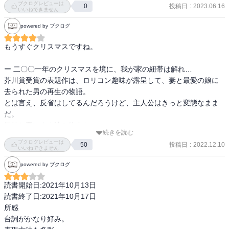
ブクログレビューは
投稿日
:
2023.06.16
0
たしかに、読み進めるうちに、この言葉は、この構成は、何かを表
いいねできません
現するための仕掛けなのだろう、と度々感じさせられる瞬間はある
powered by ブクログ
が、それがなんであるのか、見立てをたてることすら難しかった。

もう少し批評について勉強してから、再度読んでみてもよいのかも
もうすぐクリスマスですね。

しれない。
ー 二〇〇一年のクリスマスを境に、我が家の紐帯は解れ…

芥川賞受賞の表題作は、ロリコン趣味が露呈して、妻と最愛の娘に
去られた男の再生の物語。

とは言え、反省はしてるんだろうけど、主人公はきっと変態なまま
だ。

気持ち悪いまま読み終えた。

続きを読む
ブクログレビューは
投稿日
:
2022.12.10
50
阿部和重さんは、そんな病んでいる男を一人称でドライに描き上げ
いいねできません
る。

powered by ブクログ
村上龍さんは芥川賞の選評の中で「少女に対する偏愛という、いろ
いろな意味で危険なモチーフについて、作者が踏み込んで書いてい
読書開始日:2021年10月13日

ないのが最大の不満だった」と言っているが、そこがこの小説をか
読書終了日:2021年10月17日

えって不気味にしている、と思った。

所感

主人公の内面については薄っぺらく描かれてるので、引き起こした
台詞がかなり好み。

事象から主人公のヤバさを読者は受け止める。なんかね、もうい