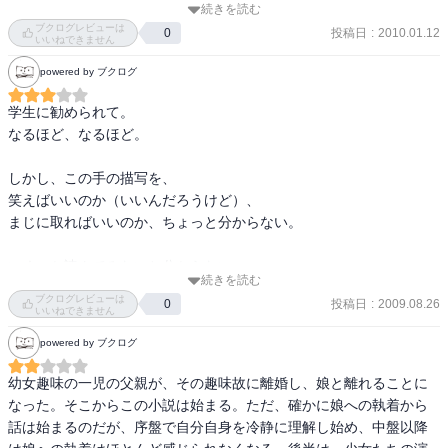
る。バカバカしいくらい陳腐な比喩がむしろ生きてくるのは、やは
続きを読む
るだけの描写がある。コミュニケーションとは言いがたいようなコ
ブクログレビューは
りこの街だから？

投稿日
:
2010.01.12
0
ミュニケーションしかとれないのが「わたし」なのかもしれない、
いいねできません
なんて思ったりもする。 

powered by ブクログ
「20世紀」も、やはり地誌。東北地方にある神町を取材する私は町
なんとも、その行動意図が測りかねる「わたし」ではあるが、表題
の歴史を調査するうちにだんだんこの土地へ取り込まれていく。ホ
作全体のイメージとしては嫌いではない。ただ、文体が苦手、とい
学生に勧められて。

ームビデオ、父と娘など、「グランド・フィナーレ」に連なるテー
うだけで…。
なるほど、なるほど。

マがあらわれる。
しかし、この手の描写を、

笑えばいいのか（いいんだろうけど）、

まじに取ればいいのか、ちょっと分からない。

いくつか読んでみないと分からない、

続きを読む
ってことは何冊か読むことになり、

ブクログレビューは
投稿日
:
2009.08.26
0
それはそれで、コンシューマーになるという罠か。
いいねできません
powered by ブクログ
幼女趣味の一児の父親が、その趣味故に離婚し、娘と離れることに
なった。そこからこの小説は始まる。ただ、確かに娘への執着から
話は始まるのだが、序盤で自分自身を冷静に理解し始め、中盤以降