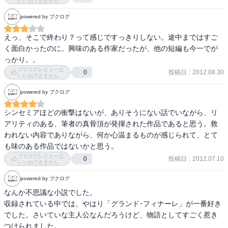
いいねできません
powered by ブクログ
えっ、そこで終わり？って感じですっきりしない。途中まではすご
く面白かったのに。興味のある作家だったが、他の短編も今一でが
っかり。。
ブクログレビューは
投稿日
:
2012.08.30
0
いいねできません
powered by ブクログ
シンセミアほどの衝撃はないが、ありそうにない話でいながら、リ
アリティのある、筆者の真骨頂が発揮された作品であると思う。救
われない内容でありながら、何か心温まるものが感じられて、とて
も味のある作品ではないかと思う。
ブクログレビューは
投稿日
:
2012.07.10
0
いいねできません
powered by ブクログ
なんか不思議な小説でした。

収録されている中では、やはり「グランド･フィナーレ」が一番好き
でした。さいていな主人公なんだろうけど、物語としてすごく惹き
つけられました。
