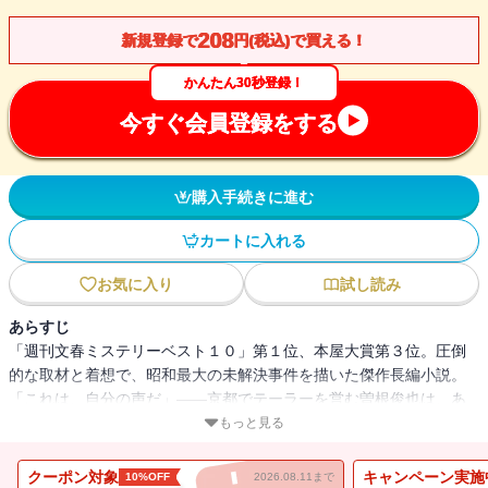
208
新規登録で
円(税込)で買える！
かんたん30秒登録！
今すぐ会員登録をする
購入手続きに進む
カートに入れる
お気に入り
試し読み
あらすじ
「週刊文春ミステリーベスト１０」第１位、本屋大賞第３位。圧倒
的な取材と着想で、昭和最大の未解決事件を描いた傑作長編小説。
「これは、自分の声だ」――京都でテーラーを営む曽根俊也は、あ
る日父の遺品からカセットテープとノートを見つける。テープを再
もっと見る
生すると、自分の幼いころの声が聞こえてくる。それは、31年前に
発生して未解決のままの「ギン萬事件」で恐喝に使われた録音テー
クーポン対象
キャンペーン実施
10%OFF
2026.08.11まで