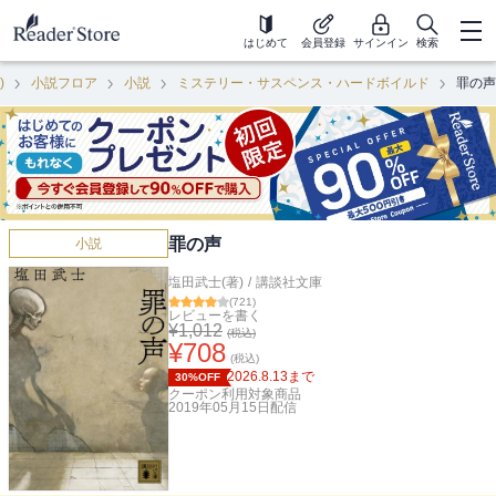
はじめて
会員登録
サインイン
検索
)
小説フロア
小説
ミステリー・サスペンス・ハードボイルド
罪の声
罪の声
小説
塩田武士(著)
/
講談社文庫
(
721
)
レビューを書く
¥
1,012
(税込)
¥
708
(税込)
2026.8.13
まで
30%OFF
クーポン利用対象商品
2019年05月15日
配信