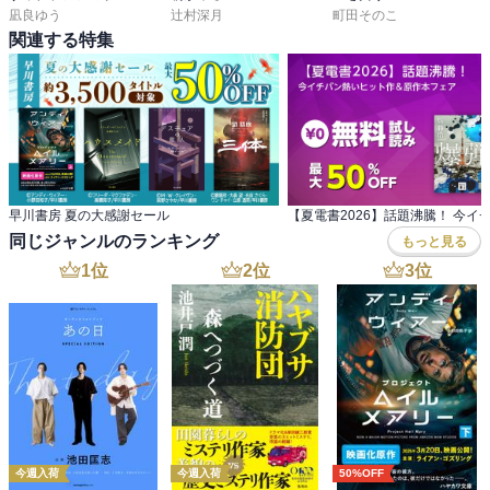
凪良ゆう
辻村深月
町田そのこ
関連する特集
早川書房 夏の大感謝セール
同じジャンルのランキング
もっと見る
1
位
2
位
3
位
今週入荷
今週入荷
50%OFF