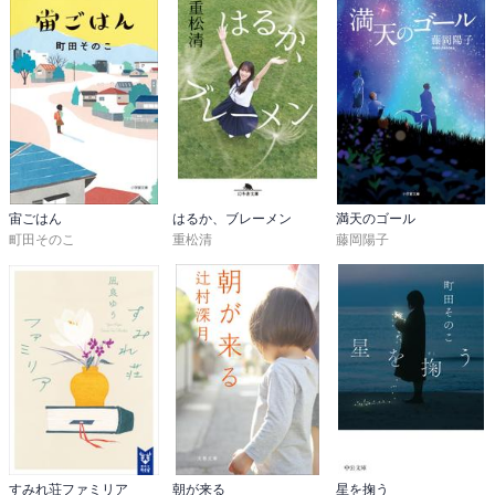
宙ごはん
はるか、ブレーメン
満天のゴール
町田そのこ
重松清
藤岡陽子
すみれ荘ファミリア
朝が来る
星を掬う