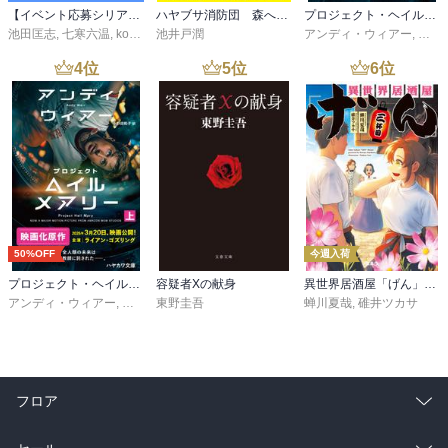
【イベント応募シリアルコード付】池田匡志出演・オーディオフォトブック「あの日」SPECIAL EDITION（音声／動画付）
ハヤブサ消防団 森へつづく道
プロジェクト・ヘイル・メアリー 下
池田匡志
,
七寒六温
,
konoko58
池井戸潤
,
村崎キコ
アンディ・ウィアー
,
小野
4
位
5
位
6
位
50%OFF
今週入荷
プロジェクト・ヘイル・メアリー 上
容疑者Xの献身
異世界居酒屋「げん」三杯目
アンディ・ウィアー
,
小野田和子
東野圭吾
蝉川夏哉
,
碓井ツカサ
フロア
総合
コミック