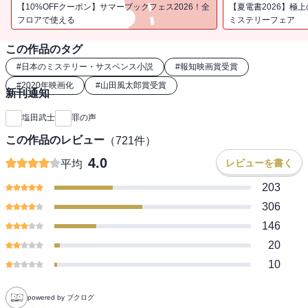
プの音声とまったく同じものだった――。
【10%OFFクーポン】サマーブックフェス2026！全
【夏電書2026】極
フロアで使える
ミステリーフェア
この作品のタグ
#
日本のミステリー・サスペンス小説
#
報知映画賞受賞
#
2020年映画化
#
山田風太郎賞受賞
新刊通知
塩田武士
罪の声
この作品のレビュー
（
721
件）
4.0
レビューを書く
平均
203
306
146
20
10
powered by ブクログ