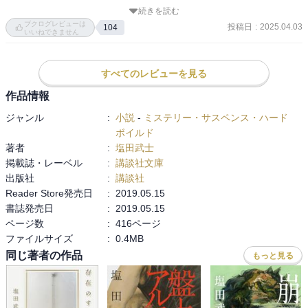
時効が成立しているのに、この事件を追いかけるの文化部の新聞記
続きを読む
者。社会部でない文化部の。昭和的な犯人探しをする刑事のような
ブクログレビューは
投稿日
:
2025.04.03
104
聞き込みが功を奏していく。明るみになっていく事件の真相とテー
いいねできません
プに吹き込んだ子ども達のその後。

罪もない子達が背負う「罪の声」

すべてのレビューを見る
最後、仄かなあかりがあるが、十字架は重く辛い。

作品情報
「俺らの仕事は素因数分解のようなもんや。何ぼしんどうても、正
ジャンル
:
小説
-
ミステリー・サスペンス・ハード
面にある不幸や悲しみから目を逸さんと『なぜ』という想いで割り
ボイルド
続けなあかん。素数になるまで割り続けるのは並大抵なことやない
著者
:
塩田武士
けど、諦めたらあかん。その素数こそ事件の本質であり、人間が求
掲載誌・レーベル
:
講談社文庫
める真実や」
出版社
:
講談社
Reader Store発売日
:
2019.05.15
書誌発売日
:
2019.05.15
ページ数
:
416ページ
ファイルサイズ
:
0.4MB
同じ著者の作品
もっと見る