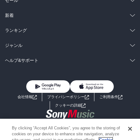
セール
ラノベ
小説
総合
コミック
新着
雑誌・グラビア
ビジネス・実用
ラノベ
小説
総合
コミック
ランキング
BL・TL
雑誌・グラビア
ビジネス・実用
ラノベ
小説
総合
コミック
ジャンル
BL・TL
雑誌・グラビア
ビジネス・実用
ラノベ
小説
コミック
男性コミック
ヘルプ&サポート
BL・TL
雑誌・グラビア
ビジネス・実用
女性コミック
コミック誌
初めての方へ
ヘルプ
BL・TL
ライトノベル
男子向けラノベ
よくあるご質問
お問い合わせ
会社情報
プライバシーポリシー
ご利用条件
女子向けラノベ
小説
利用規約
クッキーの詳細
国内小説
海外小説
Copyright 2017 - 2026 Sony Music Entertainment(Japan) Inc.
By clicking “Accept All Cookies”, you agree to the storing of
ミステリー
SF
Information on the site is for the Japan domestic market only
cookies on your device to enhance site navigation, analyze
powered by
site usage, and assist in our marketing efforts.
Cookie