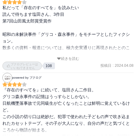
私だって「存在のすべてを」を読みたい

読んで待ちます塩田さん、3作目

第7回山田風太郎賞受賞作

昭和の未解決事件「グリコ・森永事件」をモチーフとしたフィクシ
ョン。

数多くの資料・報道については、極力史実通りに再現されたとのこ
と。

続きを読む
「子供を巻き込んだ事件」であるということに着目して事件の状況
ブクログレビューは
投稿日
:
2024.04.08
108
と謎の隙間をありすぎるリアリティで真実のように埋めていく。

いいねできません
タイトル「罪の声」は脅迫に使われた、幼児の声。

powered by ブクログ
当時の声を見つけてしまった男と　当時の声から逃げ続けた男。未
解決事件に自ら決着をつけようとしていく。その決意をさせるまで
『存在のすべてを』に続いて、塩田さん二作目。

追い続けた誠意ある一人の記者。

グリコ森永事件の記憶はうっすらとしかない。

見事な、と思いつつ三十年以上経つ事件の謎にたどり着けるところ
日航機墜落事故で元同級生が亡くなったことは鮮明に覚えているけ
が小説なんだろうとも思う。

ど。

当時巻き込まれた子供がいることは事実で　そこに想いをのせて書
この小説の切り口は絶妙だ。犯罪で使われた子どもの声で吹き込ま
かれているところに感銘を受けました。
れたカセットテープ。その子が大人になり、自分の声だと気づくと
ころから物語が始まる。
