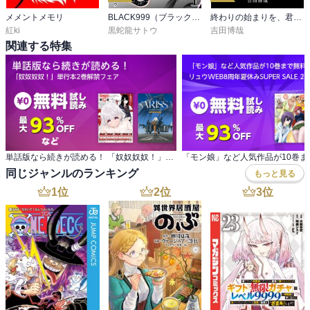
メメントメモリ
BLACK999（ブラックナイン）
終わりの始まりを、君と一緒に。
紅ki
黒蛇龍サトウ
吉田博哉
関連する特集
単話版なら続きが読める！ 「奴奴奴奴！」単行本2巻解禁フェア
同じジャンルのランキング
もっと見る
1
位
2
位
3
位