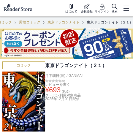
はじめて
会員登録
サインイン
検索
コミック
男性コミック
東京ドラゴンナイト
東京ドラゴンナイト（２１）
東京ドラゴンナイト（２１）
コミック
月下朝日(著)
/
GANMA!
(
0
)
レビューを書く
¥
693
(税込)
クーポン利用対象商品
2025年12月01日
配信