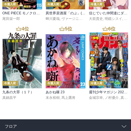
今週入荷
今週入荷
今週入荷
ONE PIECE モノクロ版 115
異世界居酒屋「のぶ」(22)
信じていた仲間達にダンジョン奥地で殺されかけたがギフト『無限ガチャ』でレベル９９９９の仲間達を手に入れて元パーティーメンバーと世界に復讐＆『ざまぁ！』します！（２３）
尾田栄一郎
蝉川夏哉
,
ヴァージニア二等兵
大前貴史
,
転
,
明鏡シスイ
,
ｔｅ
4
位
5
位
6
位
今週入荷
今週入荷
今週入荷
九条の大罪（１７）
あかね噺 23
週刊少年マガジン 2026年36・37号[2026年8月5日発売]
真鍋昌平
末永裕樹
,
馬上鷹将
金城宗幸
,
ノ村優介
,
真島ヒロ
フロア