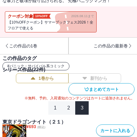
な暴力と破壊が繰り広げられる。 究極パニックマンガ！
クーポン対象
10%OFF
2026.08.11まで
【10%OFFクーポン】サマーブックフェス2026！全
フロアで使える
この作品の1巻
この作品の最新巻
この作品のタグ
#
パニック・サバイバル系コミック
シリーズ作品(
22
件)
1巻から
新刊から
まとめてカート
※無料、予約、入荷通知のコンテンツはカートに追加されません。
1
2
3
東京ドラゴンナイト（２１）
¥
693
(税込)
カートに入れる