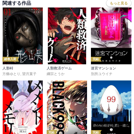
関連する作品
もっと見る
続巻入荷
完結
人形峠
人類救済ゲーム
迷宮マンション
方條ゆとり
,
望月菓子
綱宗とうか
別所ユウイチ
完結
完結