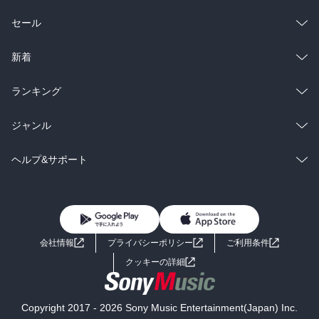
総合
コミック
セール
ラノベ
小説
総合
コミック
新着
雑誌・グラビア
ビジネス・実用
ラノベ
小説
総合
コミック
ランキング
BL・TL
雑誌・グラビア
ビジネス・実用
ラノベ
小説
総合
コミック
ジャンル
BL・TL
雑誌・グラビア
ビジネス・実用
ラノベ
小説
コミック
男性コミック
ヘルプ&サポート
BL・TL
雑誌・グラビア
ビジネス・実用
女性コミック
コミック誌
初めての方へ
ヘルプ
BL・TL
ライトノベル
男子向けラノベ
よくあるご質問
お問い合わせ
会社情報
プライバシーポリシー
ご利用条件
女子向けラノベ
小説
利用規約
クッキーの詳細
国内小説
海外小説
Copyright 2017 - 2026 Sony Music Entertainment(Japan) Inc.