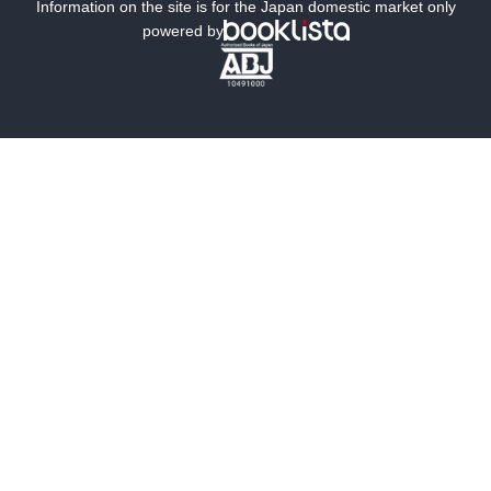
ミステリー
SF
Information on the site is for the Japan domestic market only
powered by
歴史・時代小説
文学
雑誌
グラビア写真集
ボーイズラブ
ティーンズラブ
人文・思想・歴史
社会・政治・法律
ビジネス・経済
サイエンス・テクノロジー
コンピュータ・情報
くらし・家庭
料理・酒
ファッション・美容・ダイエット
ホビー&カルチャー
スポーツ・アウトドア
地図・ガイド
エンターテイメント