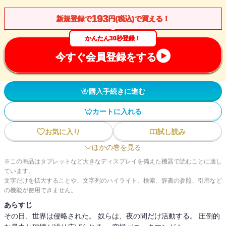
193
新規登録で
円(税込)で買える！
かんたん30秒登録！
今すぐ会員登録をする
購入手続きに進む
カートに入れる
お気に入り
試し読み
ほかの巻を見る
※この商品はタブレットなど大きなディスプレイを備えた機器で読むことに適し
ています。
文字だけを拡大することや、文字列のハイライト、検索、辞書の参照、引用など
の機能が使用できません。
あらすじ
その日、世界は侵略された。 奴らは、夜の間だけ活動する。 圧倒的