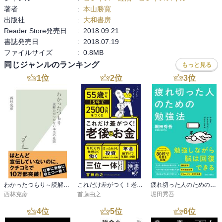
著者
:
本山勝寛
出版社
:
大和書房
＜内容＞

Reader Store発売日
:
2018.09.21
内容的には他の暗記本や勉強本とそう変わりはない。ただ、「暗記
書誌発売日
:
2018.07.19
2.0」で、アウトプットをすごく強調していることが目新しいか？
ファイルサイズ
:
0.8MB
「暗記3.0」はもう少しこなしてから書いた方がいいかな？偉人の生
き方を自分の人生に重ねようという感じだが、暗記と結びつけるの
同じジャンルのランキング
もっと見る
はやや無理があるか？

1
位
2
位
3
位
著者は聞いたことのある名前だな？と思ったら、『今こそ「奨学
金」の本当の話をしよう』（ポプラ社）の人でした。けっこう努力
をして、東大やハーバードに入ったみたいです。　
わかったつもり～読解力がつかない本当の原因～
これだけ差がつく！老後のお金 55歳から15年で2500万円をつくる
疲れ切った人のための勉強法
西林克彦
首藤由之
堀田秀吾
4
位
5
位
6
位