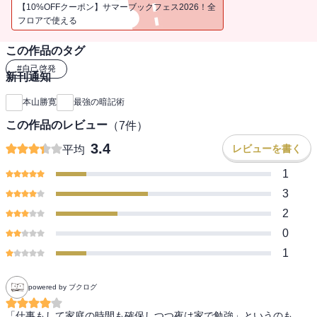
に入れよ！ 目の前の試験を効率的に合格するための必読書。
【10%OFFクーポン】サマーブックフェス2026！全
フロアで使える
この作品のタグ
#
自己啓発
新刊通知
本山勝寛
最強の暗記術
この作品のレビュー
（
7
件）
3.4
レビューを書く
平均
1
3
2
0
1
powered by ブクログ
「仕事もして家庭の時間も確保しつつ夜は家で勉強」というのも、