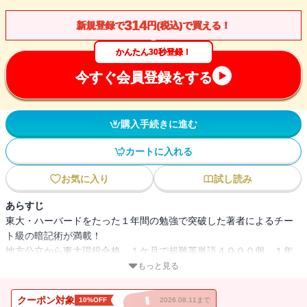
314
新規登録で
円(税込)で買える！
かんたん30秒登録！
今すぐ会員登録をする
購入手続きに進む
カートに入れる
お気に入り
試し読み
あらすじ
東大・ハーバードをたった１年間の勉強で突破した著者によるチー
ト級の暗記術が満載！
地方公立から東大現役合格、１ケ月で超難英単語４０００個、１年
間でハーバード合格、１週間で１０分間外国語スピーチ…ぜんぶ、
もっと見る
この暗記術で突破！
試験・語学・仕事まで、すべてを制する一生モノの「暗記力」を手
クーポン対象
10%OFF
2026.08.11まで