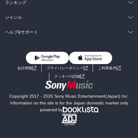
雑誌・グラビア
ビジネス・実用
ラノベ
小説
総合
コミック
ランキング
BL・TL
雑誌・グラビア
ビジネス・実用
ラノベ
小説
総合
コミック
ジャンル
BL・TL
雑誌・グラビア
ビジネス・実用
ラノベ
小説
コミック
男性コミック
ヘルプ&サポート
BL・TL
雑誌・グラビア
ビジネス・実用
女性コミック
コミック誌
初めての方へ
ヘルプ
BL・TL
ライトノベル
男子向けラノベ
よくあるご質問
お問い合わせ
会社情報
プライバシーポリシー
ご利用条件
女子向けラノベ
小説
利用規約
クッキーの詳細
国内小説
海外小説
Copyright 2017 - 2026 Sony Music Entertainment(Japan) Inc.
ミステリー
SF
Information on the site is for the Japan domestic market only
powered by
歴史・時代小説
文学
雑誌
グラビア写真集