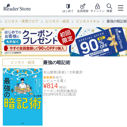
はじめて
会員登録
サインイン
検索
ビジネス・実用フロア
ビジネス・経済
ビジネススキル
最強の暗記術
最強の暗記術
ビジネス・経済
本山勝寛(著者)
/
大和書房
(
7
)
レビューを書く
¥
814
(税込)
クーポン利用対象商品
2018年09月21日
配信