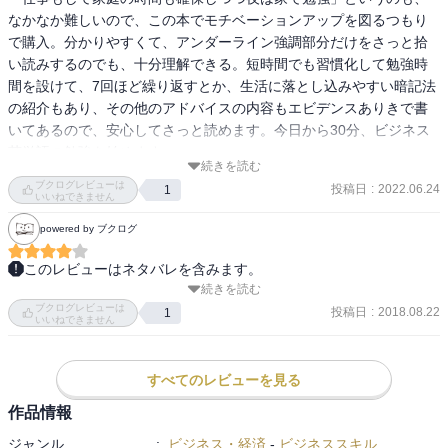
なかなか難しいので、この本でモチベーションアップを図るつもり
で購入。分かりやすくて、アンダーライン強調部分だけをさっと拾
い読みするのでも、十分理解できる。短時間でも習慣化して勉強時
間を設けて、7回ほど繰り返すとか、生活に落とし込みやすい暗記法
の紹介もあり、その他のアドバイスの内容もエビデンスありきで書
いてあるので、安心してさっと読めます。今日から30分、ビジネス
英単語の勉強を始めます。
続きを読む
ブクログレビューは
投稿日
:
2022.06.24
1
いいねできません
powered by ブクログ
このレビューはネタバレを含みます。
続きを読む
＜目次＞

ブクログレビューは
PROLOGUE　あらゆる試験に受かりこれからのビジネスにも役立つ
投稿日
:
2018.08.22
1
いいねできません
「最強の暗記術」

第１章　　暗記1.0　あらゆる試験を突破する最強の暗記術

第２章　　暗記2.0　どんなビジネスにも効く最強のアウトプット型
すべてのレビューを見る
暗記術

作品情報
第３章　　暗記3.0　夢を叶える最強の長期暗記術

ジャンル
:
ビジネス・経済
-
ビジネススキル
EPILOGUE　最強の暗記術で目標も夢も実現させよう
