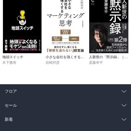
地頭スイッチ
小さな会社を強くするマーケティング思考
人新世の「黙示録」（集英社シリーズ・コモン）
木下勝寿
岩崎邦彦
斎藤幸平
フロア
総合
コミック
セール
ラノベ
小説
総合
コミック
新着