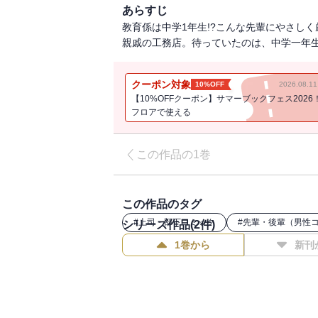
あらすじ
教育係は中学1年生!?こんな先輩にやさし
親戚の工務店。待っていたのは、中学一年生
クーポン対象
10%OFF
2026.08.
【10%OFFクーポン】サマーブックフェス2026
フロアで使える
この作品の1巻
この作品のタグ
#
上司・部下コミック
#
先輩・後輩（男性
シリーズ作品(
2
件)
1巻から
新刊