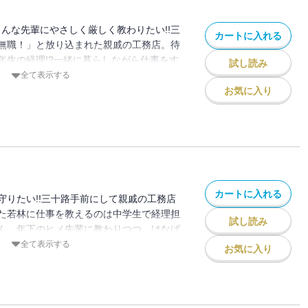
こんな先輩にやさしく厳しく教わりたい!!三
カートに入れる
無職！」と放り込まれた親戚の工務店。待
年生の経理!?一緒に暮らしながら仕事をす
試し読み
…？
全て表示する
お気に入り
カートに入れる
守りたい!!三十路手前にして親戚の工務店
た若林に仕事を教えるのは中学生で経理担
試し読み
ん。年下のヒメ先輩に教わりつつ、けなげ
若林との心のふれあいを描く、ドキドキ同
全て表示する
お気に入り