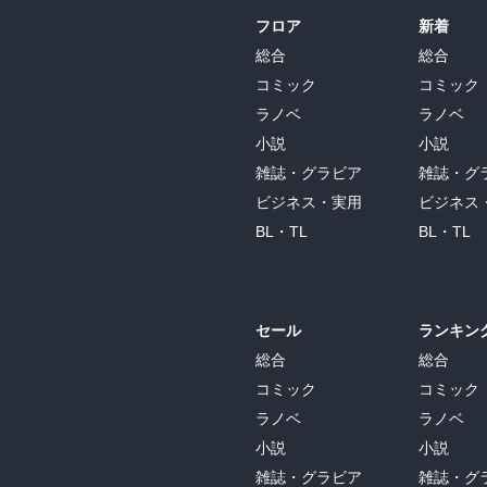
フロア
新着
総合
総合
コミック
コミック
ラノベ
ラノベ
小説
小説
雑誌・グラビア
雑誌・グ
ビジネス・実用
ビジネス
BL・TL
BL・TL
セール
ランキン
総合
総合
コミック
コミック
ラノベ
ラノベ
小説
小説
雑誌・グラビア
雑誌・グ