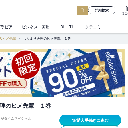
詳細検索
はじ
グラビア
ビジネス
・実用
BL・TL
タテヨミ
のヒメ先輩
ちんまり経理のヒメ先輩 １巻
理のヒメ先輩 １巻
んがタイムスペシャル
購入手続きに進む