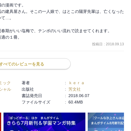
の漫画です。

戚の建具屋さん。そこの一人娘で、はとこの陽芽先輩は、亡くなった
て…。

春期がいい塩梅で、テンポのいい流れで読ませてくれます。

最適の１冊。
投稿日
:
2018.09.13
すべてのレビューを見る
ミック
著者
:
ｋｅｒａ
シャル
出版社
:
芳文社
書誌発売日
:
2018.06.07
ファイルサイズ
:
60.4MB