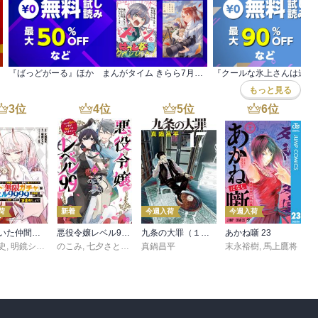
『ばっどがーる』ほか まんがタイム きらら7月新刊＆学園マンガ特集
もっと見る
3
位
4
位
5
位
6
位
荷
新着
今週入荷
今週入荷
信じていた仲間達にダンジョン奥地で殺されかけたがギフト『無限ガチャ』でレベル９９９９の仲間達を手に入れて元パーティーメンバーと世界に復讐＆『ざまぁ！』します！（２３）
悪役令嬢レベル99 ～私は裏ボスですが魔王ではありません～ その６
九条の大罪（１７）
あかね噺 23
史
,
,
転
明鏡シスイ
,
のこみ
ｔｅｆ
,
七夕さとり
,
Tea
真鍋昌平
末永裕樹
,
馬上鷹将