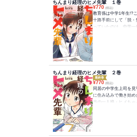
ちんまり経理のヒメ先輩 １巻
¥
770
(税込)
教育係は中学1年生!?
十路手前にして「脱・
っていたのは、中学一
ることになったけど…
ちんまり経理のヒメ先輩 ２巻
最終巻
¥
770
(税込)
同居の中学生上司を見
に住み込みで働き始め
当の一人娘・ヒメちゃ
な彼女の成長を見守る
居の完結巻！