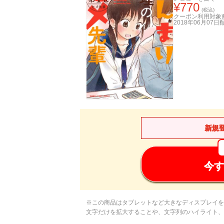
¥
770
(税込)
クーポン利用対象
2018年06月07日
新規
今す
※この商品はタブレットなど大きなディスプレイを
文字だけを拡大することや、文字列のハイライト、