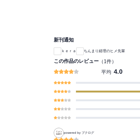
新刊通知
ｋｅｒａ
ちんまり経理のヒメ先輩
この作品のレビュー
（
1
件）
4.0
平均
powered by ブクログ