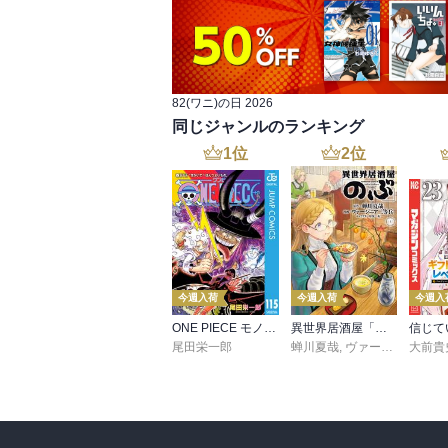
82(ワニ)の日 2026
同じジャンルのランキング
1
位
2
位
今週入荷
今週入荷
今週入
ONE PIECE モノクロ版 115
異世界居酒屋「のぶ」(22)
尾田栄一郎
蝉川夏哉
,
ヴァージニア二等兵
大前貴