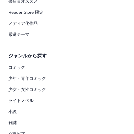
書店員オススメ
Reader Store 限定
メディア化作品
厳選テーマ
ジャンルから探す
コミック
少年・青年コミック
少女・女性コミック
ライトノベル
小説
雑誌
グラビア