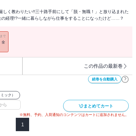
く厳しく教わりたい!!三十路手前にして「脱・無職！」と放り込まれた
の経理!?一緒に暮らしながら仕事をすることになったけど……？
11まで
！全
この作品の最新巻
続巻を自動購入
コミック）
から
まとめてカート
※無料、予約、入荷通知のコンテンツはカートに追加されません。
1