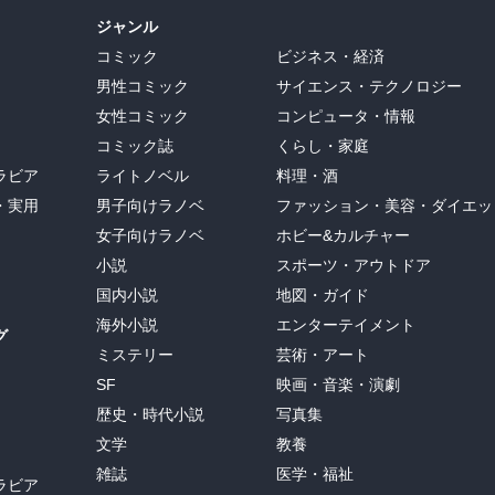
ジャンル
コミック
ビジネス・経済
男性コミック
サイエンス・テクノロジー
女性コミック
コンピュータ・情報
コミック誌
くらし・家庭
ラビア
ライトノベル
料理・酒
・実用
男子向けラノベ
ファッション・美容・ダイエッ
女子向けラノベ
ホビー&カルチャー
小説
スポーツ・アウトドア
国内小説
地図・ガイド
海外小説
エンターテイメント
グ
ミステリー
芸術・アート
SF
映画・音楽・演劇
歴史・時代小説
写真集
文学
教養
雑誌
医学・福祉
ラビア