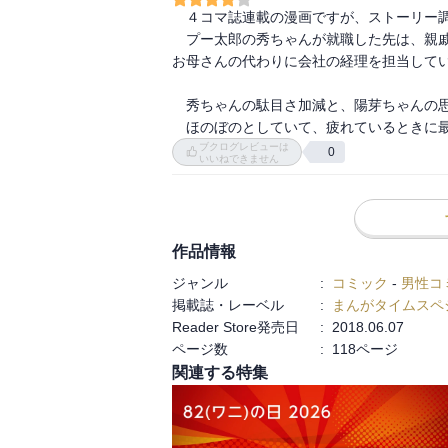
　４コマ誌連載の漫画ですが、ストーリー調
　プー太郎の秀ちゃんが就職した先は、親
お母さんの代わりに会社の経理を担当してい
　秀ちゃんの駄目さ加減と、陽芽ちゃんの思
　ほのぼのとしていて、疲れているときに
ブクログレビューは
0
いいねできません
作品情報
ジャンル
:
コミック
-
男性コ
掲載誌・レーベル
:
まんがタイムスペ
Reader Store発売日
:
2018.06.07
ページ数
:
118ページ
関連する特集