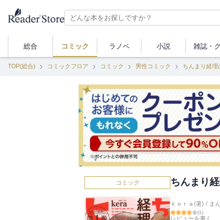
総合
コミック
ラノベ
小説
雑誌・
TOP(総合)
コミックフロア
コミック
男性コミック
ちんまり経理
ちんまり経
コミック
ｋｅｒａ(著)
/
ま
(
1
)
レビューを書く