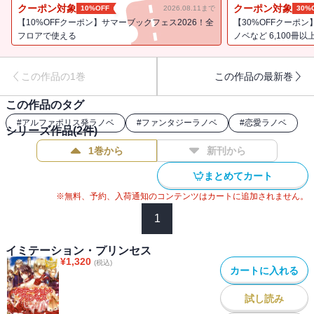
されたのは、なんと後宮。混乱する彼女に、クライヴは隣国の姫の
クーポン対象
クーポン対象
10%OFF
2026.08.11まで
30%
身代わりとなって後宮に入ってほしいと言うのだが……。たった一
【10%OFFクーポン】サマーブックフェス2026！全
【30%OFFクーポ
人の友のため、箱入り娘が今立ち上がる！
フロアで使える
ノベなど 6,100冊以
この作品の1巻
この作品の最新巻
この作品のタグ
#
アルファポリス発ラノベ
#
ファンタジーラノベ
#
恋愛ラノベ
シリーズ作品(
2
件)
1巻から
新刊から
まとめてカート
※無料、予約、入荷通知のコンテンツはカートに追加されません。
1
イミテーション・プリンセス
¥
1,320
(税込)
カートに入れる
試し読み