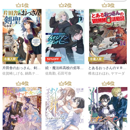
1
位
2
位
3
位
今週入荷
50%OFF
今週入荷
片田舎のおっさん、剣聖になる 11 ～ただの田舎の剣術師範だったのに、大成した弟子たちが俺を放ってくれない件～
続・魔法科高校の劣等生 メイジアン・カンパニー(11)
とあるおっさんのＶＲＭＭＯ活動記34
佐賀崎しげる
,
鍋島テツヒロ
佐島勤
,
石田可奈
椎名ほわほわ
,
ヤマーダ
4
位
5
位
6
位