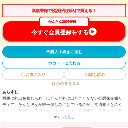
820
新規登録で
円(税込)で買える！
かんたん30秒登録！
今すぐ会員登録をする
購入手続きに進む
カートに入れる
お気に入り
試し読み
ほかの巻を見る
あらすじ
両親に外出を禁じられ、ほとんど外に出たことがない公爵家令嬢リ
ディア。そんな彼女が唯一楽しみにしているのが、文通相手とのや
りとり。だが、ある日彼女に届いたのは、文通相手こと皇太子クラ
イヴからのＳＯＳだった。“助けてくれ”。詳しいことが何も書いてな
もっと見る
いその手紙に、友の一大事と駆け付けたリディア。だが、彼女が通