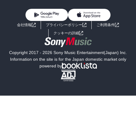
BL・TL
雑誌・グラビア
ビジネス・実用
女性コミック
コミック誌
初めての方へ
ヘルプ
BL・TL
ライトノベル
男子向けラノベ
よくあるご質問
お問い合わせ
会社情報
プライバシーポリシー
ご利用条件
女子向けラノベ
小説
利用規約
クッキーの詳細
国内小説
海外小説
Copyright 2017 - 2026 Sony Music Entertainment(Japan) Inc.
ミステリー
SF
Information on the site is for the Japan domestic market only
powered by
歴史・時代小説
文学
雑誌
グラビア写真集
ボーイズラブ
ティーンズラブ
人文・思想・歴史
社会・政治・法律
ビジネス・経済
サイエンス・テクノロジー