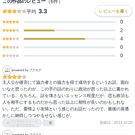
この作品のレビュー
（
6
件）
3.3
レビューを書く
平均
0
2
4
0
0
powered by ブクログ
主人公が後宮にて協力者との協力を得て成功するというお話。面白
いなと思ったのが、この手の話のわりに政治が思った以上に書かれ
ている。もちろん、話を壊さないエッセンス程度だが、恋も政治も
人を相手にするものだから思った以上に相性が良いのかもしれな
い。ただ、愛情より友情という感じのお話だったので、最後の肩透
かしに納得しつつやるせない感じが。
ブクログレビューは
投稿日
:
2013.10.20
0
いいねできません
powered by ブクログ