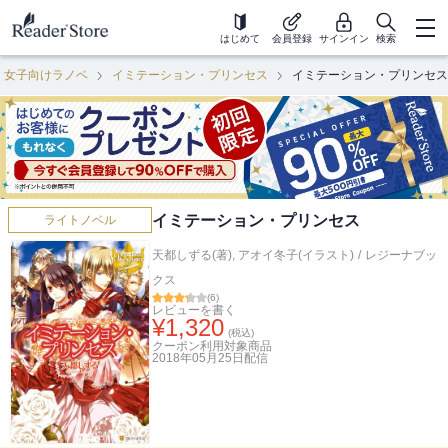
はじめて
会員登録
サインイン
検索
女子向けラノベ
イミテーション・プリンセス
イミテーション・プリンセス
イミテーション・プリンセス
ライトノベル
天都しずる(著)
,
アオイ冬子(イラスト)
/
レジーナブッ
クス
(
6
)
レビューを書く
¥
1,320
(税込)
クーポン利用対象商品
2018年05月25日
配信