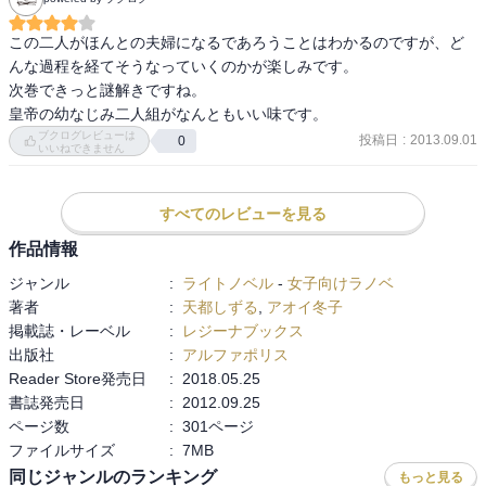
この二人がほんとの夫婦になるであろうことはわかるのですが、ど
んな過程を経てそうなっていくのかが楽しみです。

次巻できっと謎解きですね。

皇帝の幼なじみ二人組がなんともいい味です。
ブクログレビューは
投稿日
:
2013.09.01
0
いいねできません
すべてのレビューを見る
作品情報
ジャンル
:
ライトノベル
-
女子向けラノベ
著者
:
天都しずる
,
アオイ冬子
掲載誌・レーベル
:
レジーナブックス
出版社
:
アルファポリス
Reader Store発売日
:
2018.05.25
書誌発売日
:
2012.09.25
ページ数
:
301ページ
ファイルサイズ
:
7MB
同じジャンルのランキング
もっと見る