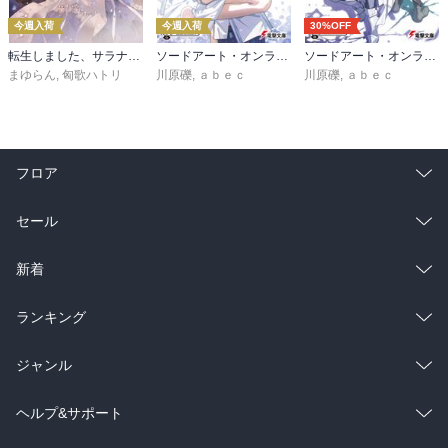
今週入荷
今週入荷
30%OFF
転生しました、サラナ・キンジェです。ごきげんよう。５ ～婚約破棄されたので田舎で気ままに暮らしたいと思います～【電子書店共通特典SS付】
ソードアート・オンライン マテリアル１ シュガーリィ・デイズ
ソードアート・オンライン29 ユナイタル・リングVIII
まゆらん
,
匈歌ハトリ
川原礫
,
ａｂｅｃ
川原礫
,
ａｂｅｃ
フロア
総合
コミック
セール
ラノベ
小説
総合
コミック
新着
雑誌・グラビア
ビジネス・実用
ラノベ
小説
総合
コミック
ランキング
BL・TL
雑誌・グラビア
ビジネス・実用
ラノベ
小説
総合
コミック
ジャンル
BL・TL
雑誌・グラビア
ビジネス・実用
ラノベ
小説
コミック
男性コミック
ヘルプ&サポート